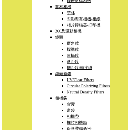
輕便數碼相機
菲林相機
菲林
即影即有相機/相紙
相片掃瞄器/打印機
360及運動相機
鏡頭
廣角鏡
標準鏡
遠攝鏡
微距鏡
增距鏡/轉接環
鏡頭濾鏡
UV/Clear Filters
Circular Polarizing Filters
Neutral Density Filters
相機袋
背囊
肩袋
相機帶
拖拉相機箱
保護裝備/配件