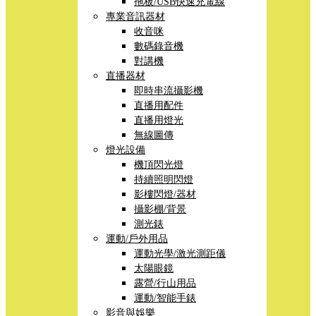
拖板/USB快速充電線
專業音訊器材
收音咪
數碼錄音機
對講機
直播器材
即時串流攝影機
直播用配件
直播用燈光
無線圖傳
燈光設備
機頂閃光燈
持續照明閃燈
影樓閃燈/器材
攝影棚/背景
測光錶
運動/戶外用品
運動光學/激光測距儀
太陽眼鏡
露營/行山用品
運動/智能手錶
影音與娛樂