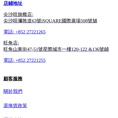
店鋪地址
尖沙咀旗艦店:
尖沙咀彌敦道63號iSQUARE國際廣場508號舖
電話: +852 27221265
旺角店:
旺角山東街47-51號星際城市一樓120-122 &136號鋪
電話: +852 27221255
顧客服務
關於我們
退換貨政策