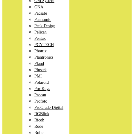
OM System
ONA
Pacsafe
Panasonic
Peak Design
Pelican
Pentax
PGYTECH
Phottix
Plantronics
Plaud
Plustek
PMI
Polaroid
PortKeys
Procan
Profoto
ProGrade Digital
RGBlink
Ricoh
Rode
Rollei