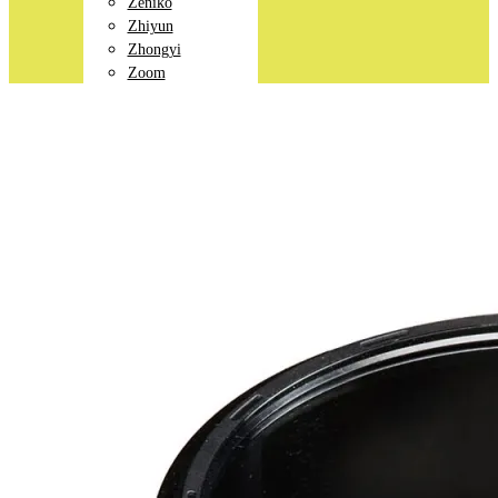
Zeniko
Zhiyun
Zhongyi
Zoom