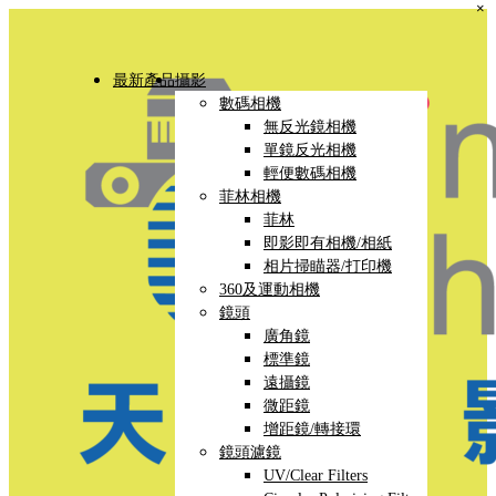
×
最新產品
攝影
數碼相機
無反光鏡相機
單鏡反光相機
輕便數碼相機
菲林相機
菲林
即影即有相機/相紙
相片掃瞄器/打印機
360及運動相機
鏡頭
廣角鏡
標準鏡
遠攝鏡
微距鏡
增距鏡/轉接環
鏡頭濾鏡
UV/Clear Filters