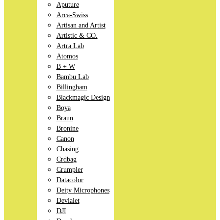
Aputure
Arca-Swiss
Artisan and Artist
Artistic & CO.
Artra Lab
Atomos
B + W
Bambu Lab
Billingham
Blackmagic Design
Boya
Braun
Bronine
Canon
Chasing
Crdbag
Crumpler
Datacolor
Deity Microphones
Devialet
DJI