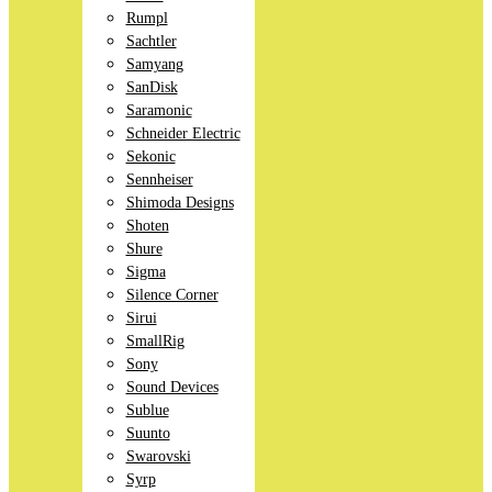
Rumpl
Sachtler
Samyang
SanDisk
Saramonic
Schneider Electric
Sekonic
Sennheiser
Shimoda Designs
Shoten
Shure
Sigma
Silence Corner
Sirui
SmallRig
Sony
Sound Devices
Sublue
Suunto
Swarovski
Syrp