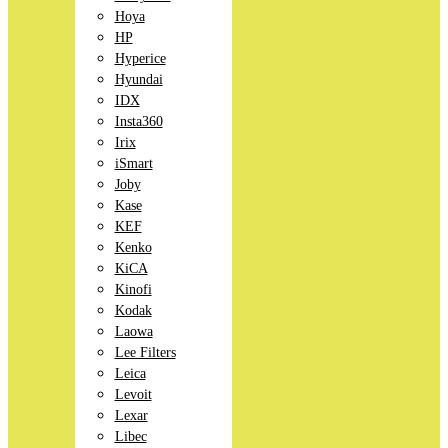
Hoya
HP
Hyperice
Hyundai
IDX
Insta360
Irix
iSmart
Joby
Kase
KEF
Kenko
KiCA
Kinofi
Kodak
Laowa
Lee Filters
Leica
Levoit
Lexar
Libec