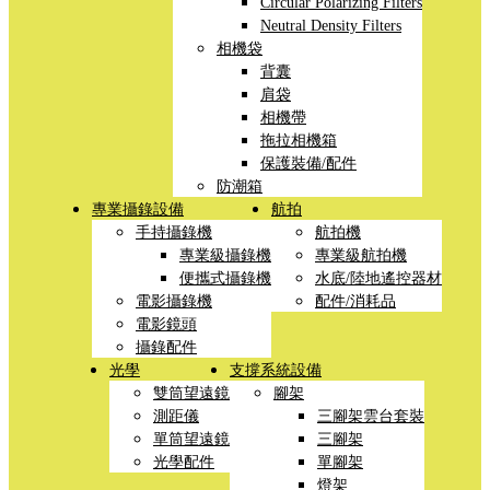
Circular Polarizing Filters
Neutral Density Filters
相機袋
背囊
肩袋
相機帶
拖拉相機箱
保護裝備/配件
防潮箱
專業攝錄設備
航拍
手持攝錄機
航拍機
專業級攝錄機
專業級航拍機
便攜式攝錄機
水底/陸地遙控器材
電影攝錄機
配件/消耗品
電影鏡頭
攝錄配件
光學
支撐系統設備
雙筒望遠鏡
腳架
測距儀
三腳架雲台套裝
單筒望遠鏡
三腳架
光學配件
單腳架
燈架