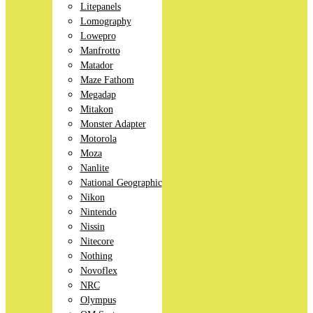
Litepanels
Lomography
Lowepro
Manfrotto
Matador
Maze Fathom
Megadap
Mitakon
Monster Adapter
Motorola
Moza
Nanlite
National Geographic
Nikon
Nintendo
Nissin
Nitecore
Nothing
Novoflex
NRC
Olympus