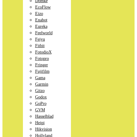
Domke
EcoFlow
Eizo
Enabot
Eureka
Feelworld
Feiyu
Fitbit
FotodioX
Fotopro
Fringer
Fujifilm
Gama
Garmin
Gitzo
Godox
GoPro
GVM
Hasselblad
Heipi
Hikvision
Hollyland