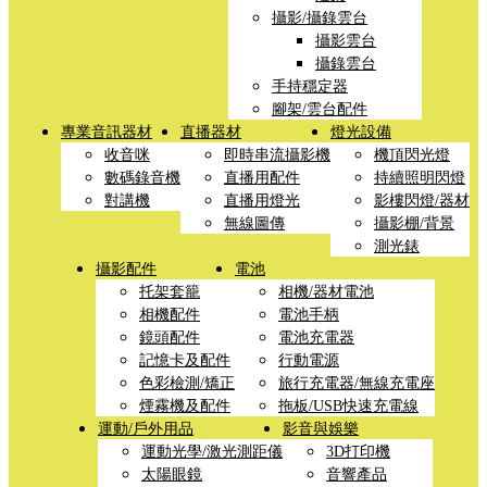
攝影/攝錄雲台
攝影雲台
攝錄雲台
手持穩定器
腳架/雲台配件
專業音訊器材
直播器材
燈光設備
收音咪
即時串流攝影機
機頂閃光燈
數碼錄音機
直播用配件
持續照明閃燈
對講機
直播用燈光
影樓閃燈/器材
無線圖傳
攝影棚/背景
測光錶
攝影配件
電池
托架套籠
相機/器材電池
相機配件
電池手柄
鏡頭配件
電池充電器
記憶卡及配件
行動電源
色彩檢測/矯正
旅行充電器/無線充電座
煙霧機及配件
拖板/USB快速充電線
運動/戶外用品
影音與娛樂
運動光學/激光測距儀
3D打印機
太陽眼鏡
音響產品