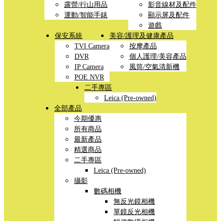
露營/行山用品
影音線材及配件
運動/智能手錶
顯示屏及配件
遊戲
保安系統
美容/護理及健康產品
TVI Camera
按摩產品
DVR
個人護理/美容產品
IP Camera
風筒/空氣清新機
POE NVR
二手專區
Leica (Pre-owned)
全部產品
今期優惠
所有商品
最新產品
精選商品
二手專區
Leica (Pre-owned)
攝影
數碼相機
無反光鏡相機
單鏡反光相機