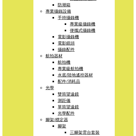
防潮箱
專業攝錄設備
手持攝錄機
專業級攝錄機
便攜式攝錄機
電影攝錄機
電影鏡頭
攝錄配件
航拍器材
航拍機
專業級航拍機
水底/陸地遙控器材
配件/消耗品
光學
雙筒望遠鏡
測距儀
單筒望遠鏡
光學配件
腳架/穩定器
腳架
三腳架雲台套裝