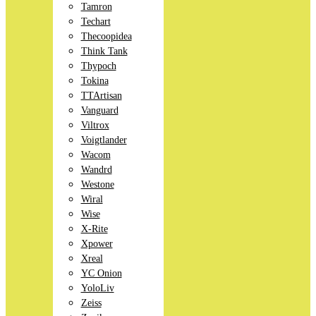
Tamron
Techart
Thecoopidea
Think Tank
Thypoch
Tokina
TTArtisan
Vanguard
Viltrox
Voigtlander
Wacom
Wandrd
Westone
Wiral
Wise
X-Rite
Xpower
Xreal
YC Onion
YoloLiv
Zeiss