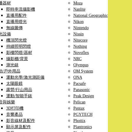
播器材
Moza
即時串流攝影機
Nanlite
直播用配件
National Geographic
直播用燈光
Nikon
無線圖傳
Nintendo
光設備
Nissin
機頂閃光燈
Nitecore
持續照明閃燈
Nothing
影樓閃燈/器材
Novoflex
攝影棚/背景
NRC
測光錶
Olympus
動/戶外用品
OM System
運動光學/激光測距儀
ONA
太陽眼鏡
Pacsafe
露營/行山用品
Panasonic
運動/智能手錶
Peak Design
音與娛樂
Pelican
3D打印機
Pentax
音響產品
PGYTECH
影音線材及配件
Phottix
顯示屏及配件
Plantronics