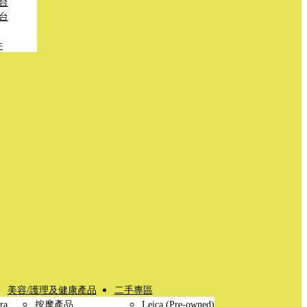
台
台
件
美容/護理及健康產品
二手專區
ra
按摩產品
Leica (Pre-owned)