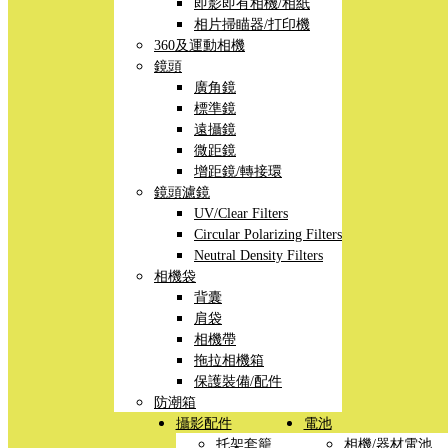
即影即有相機/相紙
相片掃瞄器/打印機
360及運動相機
鏡頭
廣角鏡
標準鏡
遠攝鏡
微距鏡
增距鏡/轉接環
鏡頭濾鏡
UV/Clear Filters
Circular Polarizing Filters
Neutral Density Filters
相機袋
背囊
肩袋
相機帶
拖拉相機箱
保護裝備/配件
防潮箱
攝影配件
電池
托架套籠
相機/器材電池