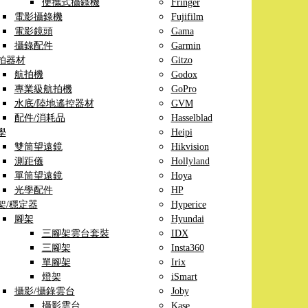
便攜式攝錄機
Fringer
電影攝錄機
Fujifilm
電影鏡頭
Gama
攝錄配件
Garmin
拍器材
Gitzo
航拍機
Godox
專業級航拍機
GoPro
水底/陸地遙控器材
GVM
配件/消耗品
Hasselblad
學
Heipi
雙筒望遠鏡
Hikvision
測距儀
Hollyland
單筒望遠鏡
Hoya
光學配件
HP
架/穩定器
Hyperice
腳架
Hyundai
三腳架雲台套裝
IDX
三腳架
Insta360
單腳架
Irix
燈架
iSmart
攝影/攝錄雲台
Joby
攝影雲台
Kase