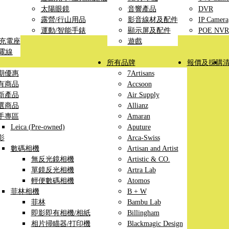
太陽眼鏡
音響產品
DVR
露營/行山用品
影音線材及配件
IP Camera
運動/智能手錶
顯示屏及配件
POE NVR
線充電座
遊戲
充電線
所有品牌
報價及採購
期優惠
7Artisans
有商品
Accsoon
新產品
Air Supply
選商品
Allianz
手專區
Amaran
Leica (Pre-owned)
Aputure
影
Arca-Swiss
數碼相機
Artisan and Artist
無反光鏡相機
Artistic & CO.
單鏡反光相機
Artra Lab
輕便數碼相機
Atomos
菲林相機
B + W
菲林
Bambu Lab
即影即有相機/相紙
Billingham
相片掃瞄器/打印機
Blackmagic Design