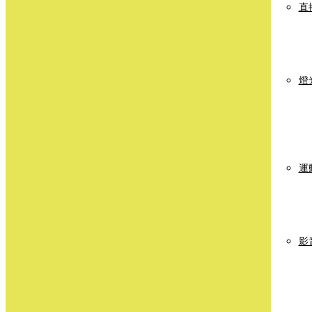
直
燈
運
影