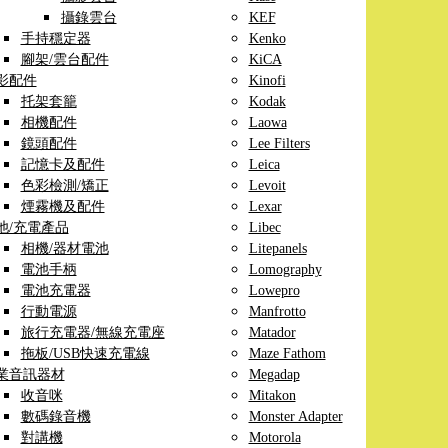
攝錄雲台
KEF
手持穩定器
Kenko
腳架/雲台配件
KiCA
影配件
Kinofi
托架套籠
Kodak
相機配件
Laowa
鏡頭配件
Lee Filters
記憶卡及配件
Leica
色彩檢測/矯正
Levoit
煙霧機及配件
Lexar
池/充電產品
Libec
相機/器材電池
Litepanels
電池手柄
Lomography
電池充電器
Lowepro
行動電源
Manfrotto
旅行充電器/無線充電座
Matador
拖板/USB快速充電線
Maze Fathom
業音訊器材
Megadap
收音咪
Mitakon
數碼錄音機
Monster Adapter
對講機
Motorola