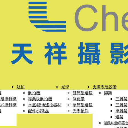
航拍
光學
支撐系統設備
機
航拍機
雙筒望遠鏡
腳架
業級攝錄機
專業級航拍機
測距儀
三腳架
攜式攝錄機
水底/陸地遙控器材
單筒望遠鏡
三腳架
機
配件/消耗品
光學配件
單腳架
燈架
攝影/攝錄雲