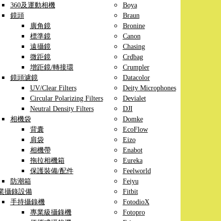
360及運動相機
Boya
鏡頭
Braun
廣角鏡
Bronine
標準鏡
Canon
遠攝鏡
Chasing
微距鏡
Crdbag
增距鏡/轉接環
Crumpler
鏡頭濾鏡
Datacolor
UV/Clear Filters
Deity Microphones
Circular Polarizing Filters
Devialet
Neutral Density Filters
DJI
相機袋
Domke
背囊
EcoFlow
肩袋
Eizo
相機帶
Enabot
拖拉相機箱
Eureka
保護裝備/配件
Feelworld
防潮箱
Feiyu
業攝錄設備
Fitbit
手持攝錄機
FotodioX
專業級攝錄機
Fotopro