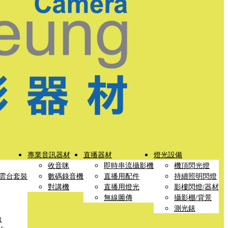
專業音訊器材
直播器材
燈光設備
收音咪
即時串流攝影機
機頂閃光燈
雲台套裝
數碼錄音機
直播用配件
持續照明閃燈
對講機
直播用燈光
影樓閃燈/器材
無線圖傳
攝影棚/背景
測光錶
台