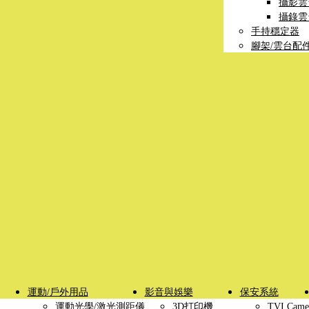
攝影雲
攝錄雲
手持穩定器
腳架/雲台配
運動/戶外用品
影音與娛樂
保安系統
運動光學/激光測距儀
3D打印機
TVI Came