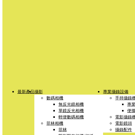
最新產品
攝影
專業攝錄設備
數碼相機
手持攝錄
無反光鏡相機
專
單鏡反光相機
便
輕便數碼相機
電影攝錄
菲林相機
電影鏡頭
菲林
攝錄配件