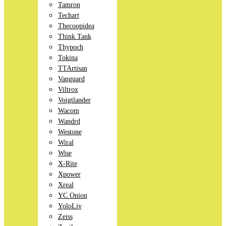
Tamron
Techart
Thecoopidea
Think Tank
Thypoch
Tokina
TTArtisan
Vanguard
Viltrox
Voigtlander
Wacom
Wandrd
Westone
Wiral
Wise
X-Rite
Xpower
Xreal
YC Onion
YoloLiv
Zeiss