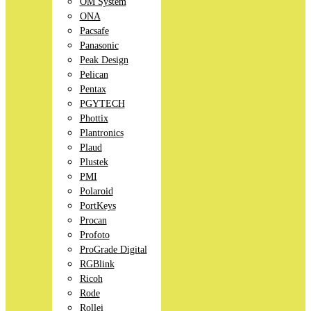
OM System
ONA
Pacsafe
Panasonic
Peak Design
Pelican
Pentax
PGYTECH
Phottix
Plantronics
Plaud
Plustek
PMI
Polaroid
PortKeys
Procan
Profoto
ProGrade Digital
RGBlink
Ricoh
Rode
Rollei