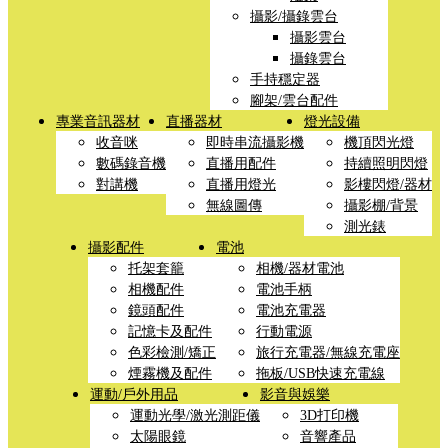
攝影/攝錄雲台
攝影雲台
攝錄雲台
手持穩定器
腳架/雲台配件
專業音訊器材
直播器材
燈光設備
收音咪
即時串流攝影機
機頂閃光燈
數碼錄音機
直播用配件
持續照明閃燈
對講機
直播用燈光
影樓閃燈/器材
無線圖傳
攝影棚/背景
測光錶
攝影配件
電池
托架套籠
相機/器材電池
相機配件
電池手柄
鏡頭配件
電池充電器
記憶卡及配件
行動電源
色彩檢測/矯正
旅行充電器/無線充電座
煙霧機及配件
拖板/USB快速充電線
運動/戶外用品
影音與娛樂
運動光學/激光測距儀
3D打印機
太陽眼鏡
音響產品