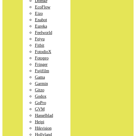
Domke
EcoFlow
Eizo
Enabot
Eureka
Feelworld
Feiyu
Fitbit
FotodioX
Fotopro
Fringer
Fujifilm
Gama
Garmin
Gitzo
Godox
GoPro
GVM
Hasselblad
Heipi
Hikvision
Hollyland