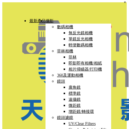
×
最新產品
攝影
數碼相機
無反光鏡相機
單鏡反光相機
輕便數碼相機
菲林相機
菲林
即影即有相機/相紙
相片掃瞄器/打印機
360及運動相機
鏡頭
廣角鏡
標準鏡
遠攝鏡
微距鏡
增距鏡/轉接環
鏡頭濾鏡
UV/Clear Filters