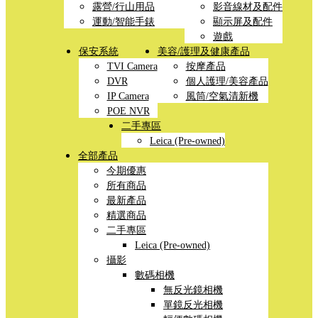
露營/行山用品
影音線材及配件
運動/智能手錶
顯示屏及配件
遊戲
保安系統
美容/護理及健康產品
TVI Camera
按摩產品
DVR
個人護理/美容產品
IP Camera
風筒/空氣清新機
POE NVR
二手專區
Leica (Pre-owned)
全部產品
今期優惠
所有商品
最新產品
精選商品
二手專區
Leica (Pre-owned)
攝影
數碼相機
無反光鏡相機
單鏡反光相機