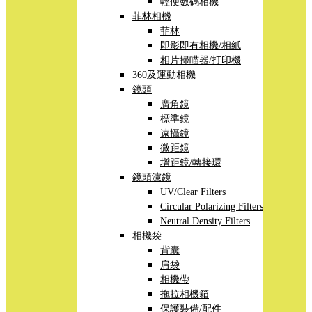
輕便數碼相機
菲林相機
菲林
即影即有相機/相紙
相片掃瞄器/打印機
360及運動相機
鏡頭
廣角鏡
標準鏡
遠攝鏡
微距鏡
增距鏡/轉接環
鏡頭濾鏡
UV/Clear Filters
Circular Polarizing Filters
Neutral Density Filters
相機袋
背囊
肩袋
相機帶
拖拉相機箱
保護裝備/配件