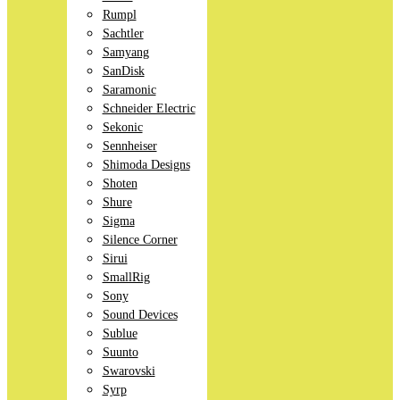
Rumpl
Sachtler
Samyang
SanDisk
Saramonic
Schneider Electric
Sekonic
Sennheiser
Shimoda Designs
Shoten
Shure
Sigma
Silence Corner
Sirui
SmallRig
Sony
Sound Devices
Sublue
Suunto
Swarovski
Syrp