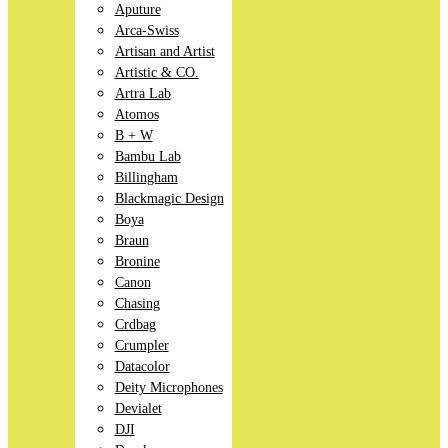
Aputure
Arca-Swiss
Artisan and Artist
Artistic & CO.
Artra Lab
Atomos
B + W
Bambu Lab
Billingham
Blackmagic Design
Boya
Braun
Bronine
Canon
Chasing
Crdbag
Crumpler
Datacolor
Deity Microphones
Devialet
DJI