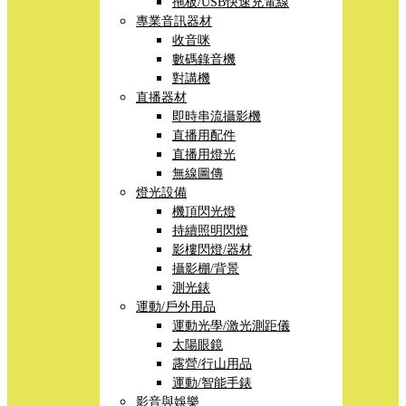
拖板/USB快速充電線
專業音訊器材
收音咪
數碼錄音機
對講機
直播器材
即時串流攝影機
直播用配件
直播用燈光
無線圖傳
燈光設備
機頂閃光燈
持續照明閃燈
影樓閃燈/器材
攝影棚/背景
測光錶
運動/戶外用品
運動光學/激光測距儀
太陽眼鏡
露營/行山用品
運動/智能手錶
影音與娛樂