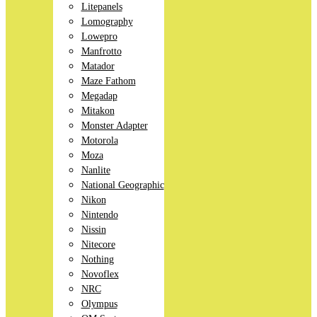
Litepanels
Lomography
Lowepro
Manfrotto
Matador
Maze Fathom
Megadap
Mitakon
Monster Adapter
Motorola
Moza
Nanlite
National Geographic
Nikon
Nintendo
Nissin
Nitecore
Nothing
Novoflex
NRC
Olympus