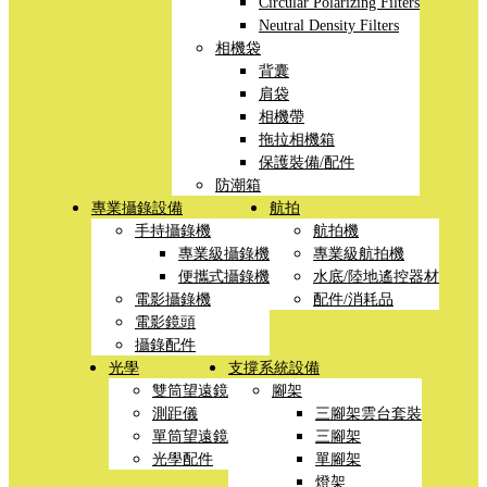
Circular Polarizing Filters
Neutral Density Filters
相機袋
背囊
肩袋
相機帶
拖拉相機箱
保護裝備/配件
防潮箱
專業攝錄設備
航拍
手持攝錄機
航拍機
專業級攝錄機
專業級航拍機
便攜式攝錄機
水底/陸地遙控器材
電影攝錄機
配件/消耗品
電影鏡頭
攝錄配件
光學
支撐系統設備
雙筒望遠鏡
腳架
測距儀
三腳架雲台套裝
單筒望遠鏡
三腳架
光學配件
單腳架
燈架