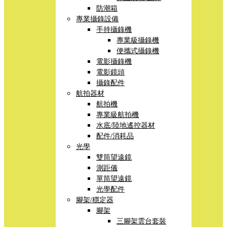
防潮箱
專業攝錄設備
手持攝錄機
專業級攝錄機
便攜式攝錄機
電影攝錄機
電影鏡頭
攝錄配件
航拍器材
航拍機
專業級航拍機
水底/陸地遙控器材
配件/消耗品
光學
雙筒望遠鏡
測距儀
單筒望遠鏡
光學配件
腳架/穩定器
腳架
三腳架雲台套裝