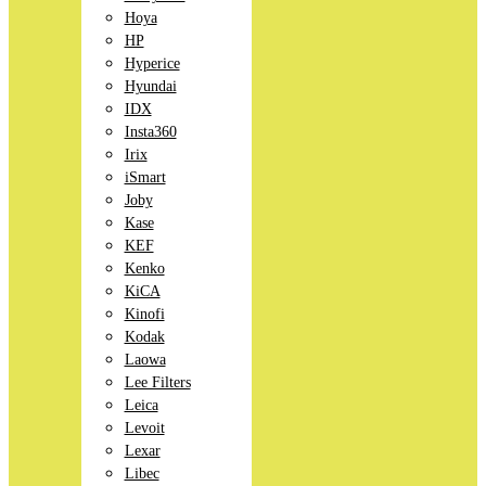
Hoya
HP
Hyperice
Hyundai
IDX
Insta360
Irix
iSmart
Joby
Kase
KEF
Kenko
KiCA
Kinofi
Kodak
Laowa
Lee Filters
Leica
Levoit
Lexar
Libec