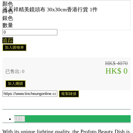
顏色
送
天祥精美鏡頭布 30x30cm香港行貨 1
件
白色
銀色
數量
追踪
加入購物車
HK$ 4070
HK$ 0
已售出: 0
加入團購
複製鏈接
詳情
With its unique lighting quality, the Profoto Beauty Dish is