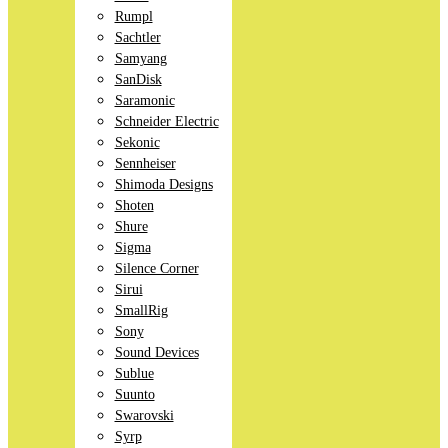
Rumpl
Sachtler
Samyang
SanDisk
Saramonic
Schneider Electric
Sekonic
Sennheiser
Shimoda Designs
Shoten
Shure
Sigma
Silence Corner
Sirui
SmallRig
Sony
Sound Devices
Sublue
Suunto
Swarovski
Syrp