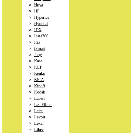
Hoya
HP
Hyperice
Hyundai
IDX
Insta360
Irix
iSmart
Joby
Kase
KEF
Kenko
KiCA
Kinofi
Kodak
Laowa
Lee Filters
Leica
Levoit
Lexar
Libec