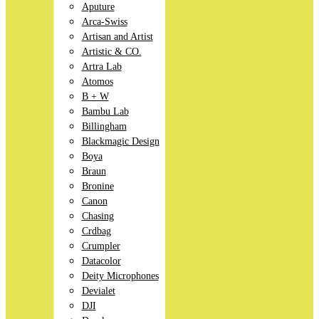
Aputure
Arca-Swiss
Artisan and Artist
Artistic & CO.
Artra Lab
Atomos
B + W
Bambu Lab
Billingham
Blackmagic Design
Boya
Braun
Bronine
Canon
Chasing
Crdbag
Crumpler
Datacolor
Deity Microphones
Devialet
DJI