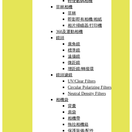
輕便數碼相機
菲林相機
菲林
即影即有相機/相紙
相片掃瞄器/打印機
360及運動相機
鏡頭
廣角鏡
標準鏡
遠攝鏡
微距鏡
增距鏡/轉接環
鏡頭濾鏡
UV/Clear Filters
Circular Polarizing Filters
Neutral Density Filters
相機袋
背囊
肩袋
相機帶
拖拉相機箱
保護裝備/配件