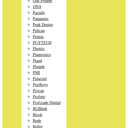
OM System
ONA
Pacsafe
Panasonic
Peak Design
Pelican
Pentax
PGYTECH
Phottix
Plantronics
Plaud
Plustek
PMI
Polaroid
PortKeys
Procan
Profoto
ProGrade Digital
RGBlink
Ricoh
Rode
Rollei