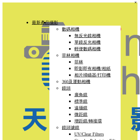
×
最新產品
攝影
數碼相機
無反光鏡相機
單鏡反光相機
輕便數碼相機
菲林相機
菲林
即影即有相機/相紙
相片掃瞄器/打印機
360及運動相機
鏡頭
廣角鏡
標準鏡
遠攝鏡
微距鏡
增距鏡/轉接環
鏡頭濾鏡
UV/Clear Filters