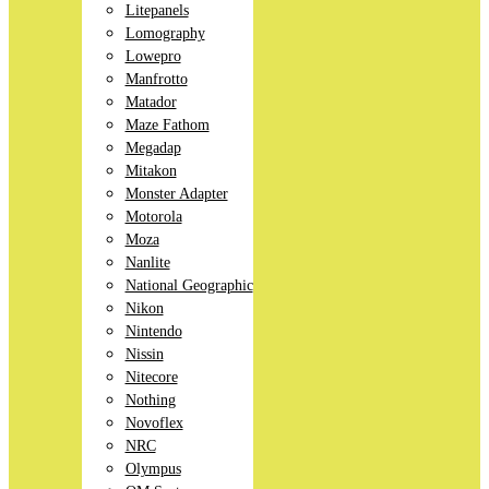
Litepanels
Lomography
Lowepro
Manfrotto
Matador
Maze Fathom
Megadap
Mitakon
Monster Adapter
Motorola
Moza
Nanlite
National Geographic
Nikon
Nintendo
Nissin
Nitecore
Nothing
Novoflex
NRC
Olympus