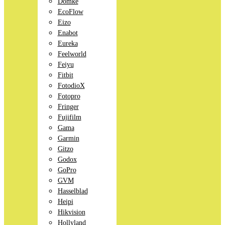
Domke
EcoFlow
Eizo
Enabot
Eureka
Feelworld
Feiyu
Fitbit
FotodioX
Fotopro
Fringer
Fujifilm
Gama
Garmin
Gitzo
Godox
GoPro
GVM
Hasselblad
Heipi
Hikvision
Hollyland