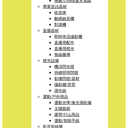
拖板/USB快速充電線
專業音訊器材
收音咪
數碼錄音機
對講機
直播器材
即時串流攝影機
直播用配件
直播用燈光
無線圖傳
燈光設備
機頂閃光燈
持續照明閃燈
影樓閃燈/器材
攝影棚/背景
測光錶
運動/戶外用品
運動光學/激光測距儀
太陽眼鏡
露營/行山用品
運動/智能手錶
影音與娛樂