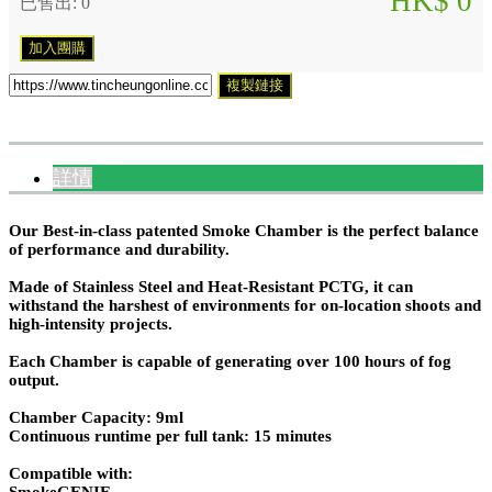
HK$ 0
已售出: 0
加入團購
複製鏈接
詳情
Our Best-in-class patented Smoke Chamber is the perfect balance
of performance and durability.
Made of Stainless Steel and Heat-Resistant PCTG, it can
withstand the harshest of environments for on-location shoots and
high-intensity projects.
Each Chamber is capable of generating over 100 hours of fog
output.
Chamber Capacity: 9ml
Continuous runtime per full tank: 15 minutes
Compatible with:
SmokeGENIE