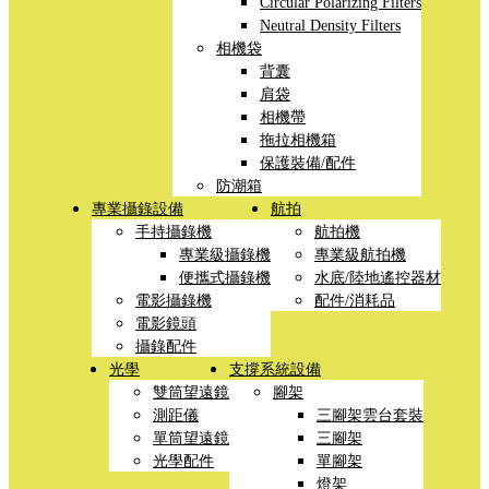
Circular Polarizing Filters
Neutral Density Filters
相機袋
背囊
肩袋
相機帶
拖拉相機箱
保護裝備/配件
防潮箱
專業攝錄設備
航拍
手持攝錄機
航拍機
專業級攝錄機
專業級航拍機
便攜式攝錄機
水底/陸地遙控器材
電影攝錄機
配件/消耗品
電影鏡頭
攝錄配件
光學
支撐系統設備
雙筒望遠鏡
腳架
測距儀
三腳架雲台套裝
單筒望遠鏡
三腳架
光學配件
單腳架
燈架