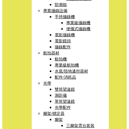
防潮箱
專業攝錄設備
手持攝錄機
專業級攝錄機
便攜式攝錄機
電影攝錄機
電影鏡頭
攝錄配件
航拍器材
航拍機
專業級航拍機
水底/陸地遙控器材
配件/消耗品
光學
雙筒望遠鏡
測距儀
單筒望遠鏡
光學配件
腳架/穩定器
腳架
三腳架雲台套裝