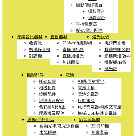
攝影/攝錄雲台
攝影雲台
攝錄雲台
手持穩定器
腳架/雲台配件
專業音訊器材
直播器材
燈光設備
收音咪
即時串流攝影機
機頂閃光燈
數碼錄音機
直播用配件
持續照明閃燈
對講機
直播用燈光
影樓閃燈/器材
無線圖傳
攝影棚/背景
測光錶
攝影配件
電池
托架套籠
相機/器材電池
相機配件
電池手柄
鏡頭配件
電池充電器
記憶卡及配件
行動電源
色彩檢測/矯正
旅行充電器/無線充電座
煙霧機及配件
拖板/USB快速充電線
運動/戶外用品
影音與娛樂
運動光學/激光測距儀
3D打印機
太陽眼鏡
音響產品