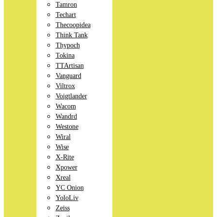
Tamron
Techart
Thecoopidea
Think Tank
Thypoch
Tokina
TTArtisan
Vanguard
Viltrox
Voigtlander
Wacom
Wandrd
Westone
Wiral
Wise
X-Rite
Xpower
Xreal
YC Onion
YoloLiv
Zeiss