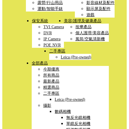
露營/行山用品
影音線材及配件
運動/智能手錶
顯示屏及配件
遊戲
保安系統
美容/護理及健康產品
TVI Camera
按摩產品
DVR
個人護理/美容產品
IP Camera
風筒/空氣清新機
POE NVR
二手專區
Leica (Pre-owned)
全部產品
今期優惠
所有商品
最新產品
精選商品
二手專區
Leica (Pre-owned)
攝影
數碼相機
無反光鏡相機
單鏡反光相機