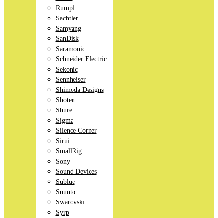
Rumpl
Sachtler
Samyang
SanDisk
Saramonic
Schneider Electric
Sekonic
Sennheiser
Shimoda Designs
Shoten
Shure
Sigma
Silence Corner
Sirui
SmallRig
Sony
Sound Devices
Sublue
Suunto
Swarovski
Syrp