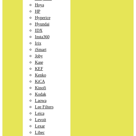
Hoya
HP
Hyperice
Hyundai
IDX
Insta360
Irix
iSmart
Joby
Kase
KEF
Kenko
KiCA
Kinofi
Kodak
Laowa
Lee Filters
Leica
Levoit
Lexar
Libec