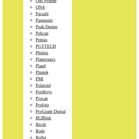
OM System
ONA
Pacsafe
Panasonic
Peak Design
Pelican
Pentax
PGYTECH
Phottix
Plantronics
Plaud
Plustek
PMI
Polaroid
PortKeys
Procan
Profoto
ProGrade Digital
RGBlink
Ricoh
Rode
Rollei