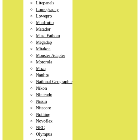
Litepanels
Lomography
Lowepro
Manfrotto
Matador
Maze Fathom
Megadap
Mitakon
Monster Adapter
Motorola
Moza
Nanlite
National Geographic
Nikon
Nintendo
Nissin
Nitecore
Nothing
Novoflex
NRC
Olympus