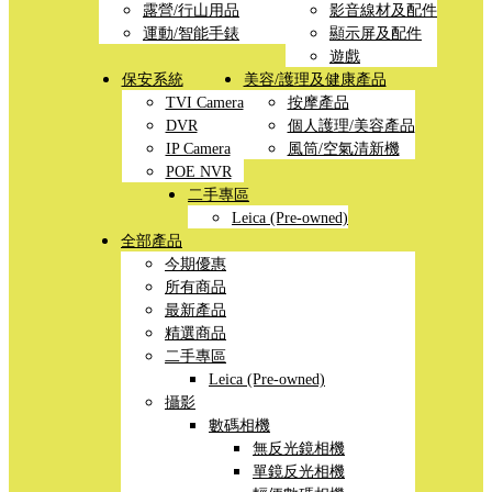
露營/行山用品
影音線材及配件
運動/智能手錶
顯示屏及配件
遊戲
保安系統
美容/護理及健康產品
TVI Camera
按摩產品
DVR
個人護理/美容產品
IP Camera
風筒/空氣清新機
POE NVR
二手專區
Leica (Pre-owned)
全部產品
今期優惠
所有商品
最新產品
精選商品
二手專區
Leica (Pre-owned)
攝影
數碼相機
無反光鏡相機
單鏡反光相機