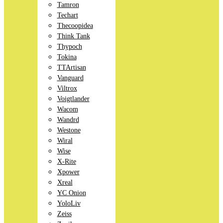
Tamron
Techart
Thecoopidea
Think Tank
Thypoch
Tokina
TTArtisan
Vanguard
Viltrox
Voigtlander
Wacom
Wandrd
Westone
Wiral
Wise
X-Rite
Xpower
Xreal
YC Onion
YoloLiv
Zeiss