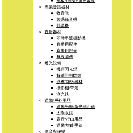
拖板/USB快速充電線
專業音訊器材
收音咪
數碼錄音機
對講機
直播器材
即時串流攝影機
直播用配件
直播用燈光
無線圖傳
燈光設備
機頂閃光燈
持續照明閃燈
影樓閃燈/器材
攝影棚/背景
測光錶
運動/戶外用品
運動光學/激光測距儀
太陽眼鏡
露營/行山用品
運動/智能手錶
影音與娛樂