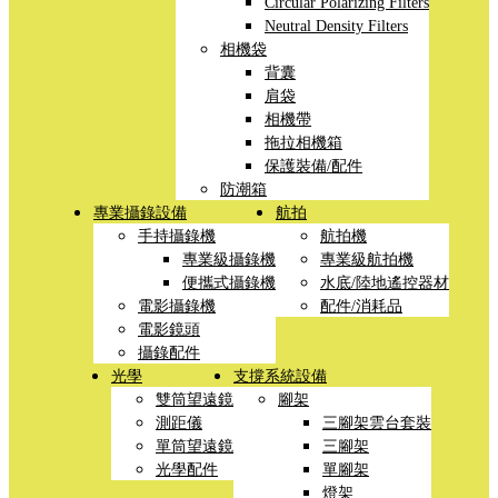
Circular Polarizing Filters
Neutral Density Filters
相機袋
背囊
肩袋
相機帶
拖拉相機箱
保護裝備/配件
防潮箱
專業攝錄設備
航拍
手持攝錄機
航拍機
專業級攝錄機
專業級航拍機
便攜式攝錄機
水底/陸地遙控器材
電影攝錄機
配件/消耗品
電影鏡頭
攝錄配件
光學
支撐系統設備
雙筒望遠鏡
腳架
測距儀
三腳架雲台套裝
單筒望遠鏡
三腳架
光學配件
單腳架
燈架