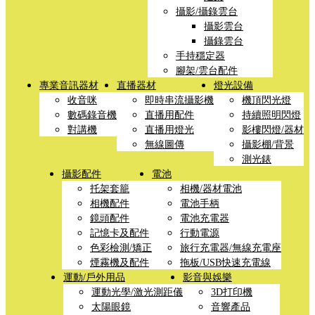
攝影/攝錄雲台
攝影雲台
攝錄雲台
手持穩定器
腳架/雲台配件
專業音訊器材
直播器材
燈光設備
收音咪
即時串流攝影機
機頂閃光燈
數碼錄音機
直播用配件
持續照明閃燈
對講機
直播用燈光
影樓閃燈/器材
無線圖傳
攝影棚/背景
測光錶
攝影配件
電池
托架套籠
相機/器材電池
相機配件
電池手柄
鏡頭配件
電池充電器
記憶卡及配件
行動電源
色彩檢測/矯正
旅行充電器/無線充電座
煙霧機及配件
拖板/USB快速充電線
運動/戶外用品
影音與娛樂
運動光學/激光測距儀
3D打印機
太陽眼鏡
音響產品