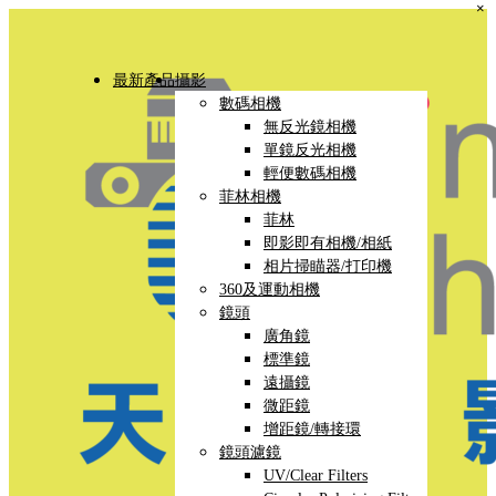
×
最新產品
攝影
數碼相機
無反光鏡相機
單鏡反光相機
輕便數碼相機
菲林相機
菲林
即影即有相機/相紙
相片掃瞄器/打印機
360及運動相機
鏡頭
廣角鏡
標準鏡
遠攝鏡
微距鏡
增距鏡/轉接環
鏡頭濾鏡
UV/Clear Filters