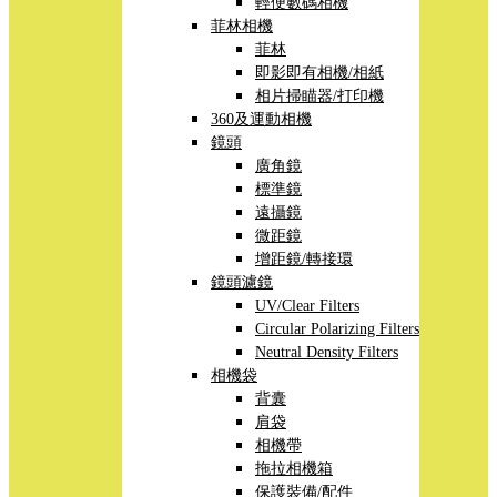
輕便數碼相機
菲林相機
菲林
即影即有相機/相紙
相片掃瞄器/打印機
360及運動相機
鏡頭
廣角鏡
標準鏡
遠攝鏡
微距鏡
增距鏡/轉接環
鏡頭濾鏡
UV/Clear Filters
Circular Polarizing Filters
Neutral Density Filters
相機袋
背囊
肩袋
相機帶
拖拉相機箱
保護裝備/配件