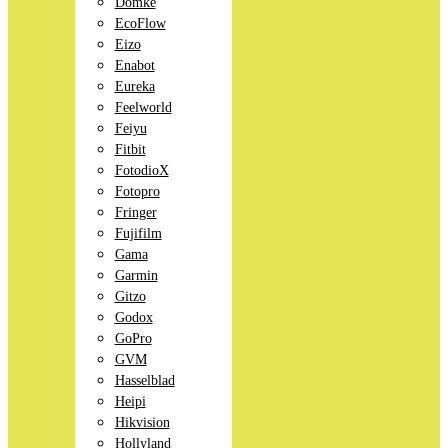
Domke
EcoFlow
Eizo
Enabot
Eureka
Feelworld
Feiyu
Fitbit
FotodioX
Fotopro
Fringer
Fujifilm
Gama
Garmin
Gitzo
Godox
GoPro
GVM
Hasselblad
Heipi
Hikvision
Hollyland