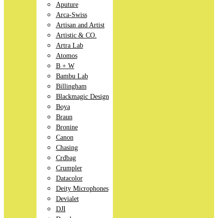
Aputure
Arca-Swiss
Artisan and Artist
Artistic & CO.
Artra Lab
Atomos
B + W
Bambu Lab
Billingham
Blackmagic Design
Boya
Braun
Bronine
Canon
Chasing
Crdbag
Crumpler
Datacolor
Deity Microphones
Devialet
DJI