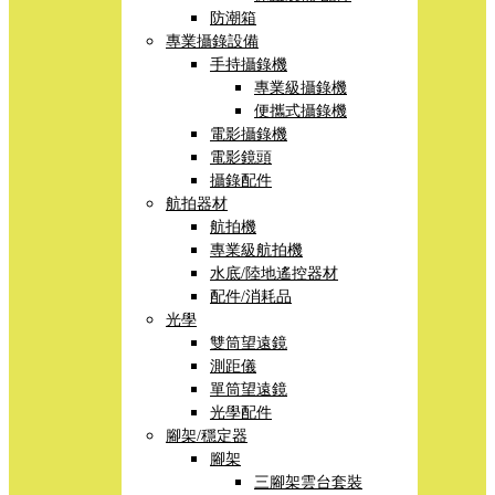
防潮箱
專業攝錄設備
手持攝錄機
專業級攝錄機
便攜式攝錄機
電影攝錄機
電影鏡頭
攝錄配件
航拍器材
航拍機
專業級航拍機
水底/陸地遙控器材
配件/消耗品
光學
雙筒望遠鏡
測距儀
單筒望遠鏡
光學配件
腳架/穩定器
腳架
三腳架雲台套裝