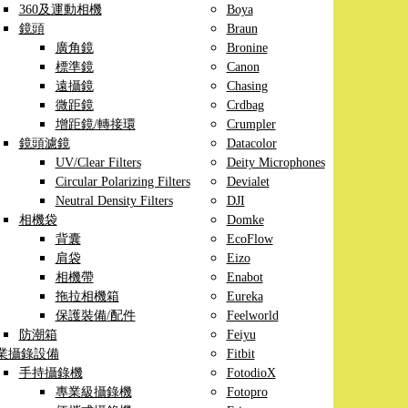
360及運動相機
Boya
鏡頭
Braun
廣角鏡
Bronine
標準鏡
Canon
遠攝鏡
Chasing
微距鏡
Crdbag
增距鏡/轉接環
Crumpler
鏡頭濾鏡
Datacolor
UV/Clear Filters
Deity Microphones
Circular Polarizing Filters
Devialet
Neutral Density Filters
DJI
相機袋
Domke
背囊
EcoFlow
肩袋
Eizo
相機帶
Enabot
拖拉相機箱
Eureka
保護裝備/配件
Feelworld
防潮箱
Feiyu
業攝錄設備
Fitbit
手持攝錄機
FotodioX
專業級攝錄機
Fotopro