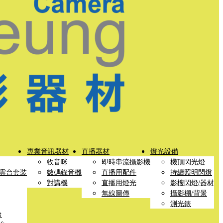
專業音訊器材
直播器材
燈光設備
收音咪
即時串流攝影機
機頂閃光燈
雲台套裝
數碼錄音機
直播用配件
持續照明閃燈
對講機
直播用燈光
影樓閃燈/器材
無線圖傳
攝影棚/背景
測光錶
台