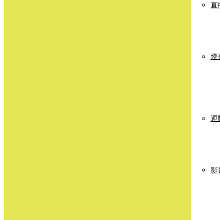
直
燈
運
影