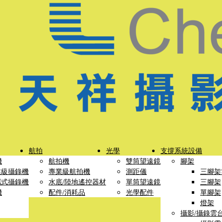
航拍
光學
支撐系統設備
機
航拍機
雙筒望遠鏡
腳架
業級攝錄機
專業級航拍機
測距儀
三腳架
攜式攝錄機
水底/陸地遙控器材
單筒望遠鏡
三腳架
機
配件/消耗品
光學配件
單腳架
燈架
攝影/攝錄雲