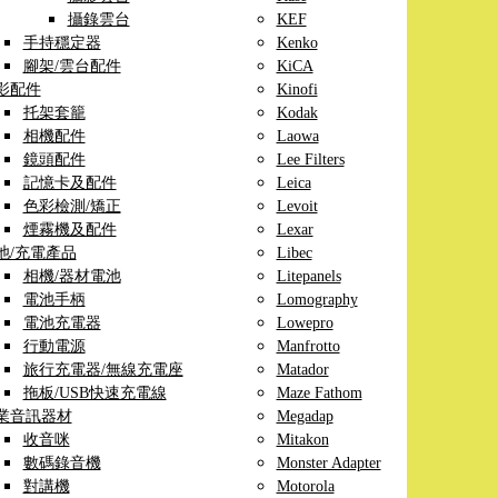
攝錄雲台
KEF
手持穩定器
Kenko
腳架/雲台配件
KiCA
影配件
Kinofi
托架套籠
Kodak
相機配件
Laowa
鏡頭配件
Lee Filters
記憶卡及配件
Leica
色彩檢測/矯正
Levoit
煙霧機及配件
Lexar
池/充電產品
Libec
相機/器材電池
Litepanels
電池手柄
Lomography
電池充電器
Lowepro
行動電源
Manfrotto
旅行充電器/無線充電座
Matador
拖板/USB快速充電線
Maze Fathom
業音訊器材
Megadap
收音咪
Mitakon
數碼錄音機
Monster Adapter
對講機
Motorola