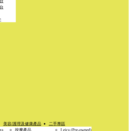
台
台
件
美容/護理及健康產品
二手專區
ra
按摩產品
Leica (Pre-owned)