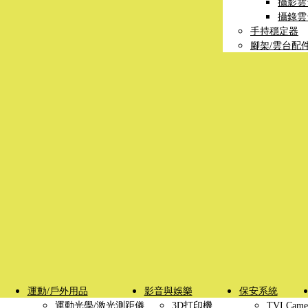
攝影雲
攝錄雲
手持穩定器
腳架/雲台配
運動/戶外用品
影音與娛樂
保安系統
運動光學/激光測距儀
3D打印機
TVI Came