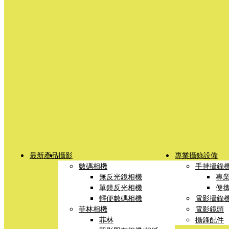
最新產品
攝影
專業攝錄設備
數碼相機
手持攝錄
無反光鏡相機
專
單鏡反光相機
便
輕便數碼相機
電影攝錄
菲林相機
電影鏡頭
菲林
攝錄配件