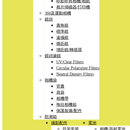
即影即有相機/相紙
相片掃瞄器/打印機
360及運動相機
鏡頭
廣角鏡
標準鏡
遠攝鏡
微距鏡
增距鏡/轉接環
鏡頭濾鏡
UV/Clear Filters
Circular Polarizing Filters
Neutral Density Filters
相機袋
背囊
肩袋
相機帶
拖拉相機箱
保護裝備/配件
防潮箱
攝影配件
電池
托架套籠
相機/器材電池