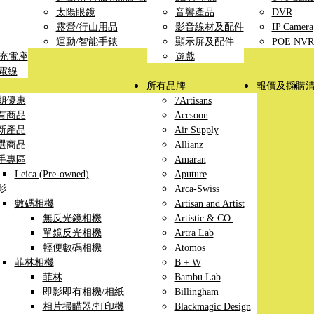
太陽眼鏡
音響產品
DVR
露營/行山用品
影音線材及配件
IP Camera
運動/智能手錶
顯示屏及配件
POE NVR
線充電座
遊戲
充電線
所有品牌
報價及採購
期優惠
7Artisans
有商品
Accsoon
新產品
Air Supply
選商品
Allianz
手專區
Amaran
Leica (Pre-owned)
Aputure
影
Arca-Swiss
數碼相機
Artisan and Artist
無反光鏡相機
Artistic & CO.
單鏡反光相機
Artra Lab
輕便數碼相機
Atomos
菲林相機
B + W
菲林
Bambu Lab
即影即有相機/相紙
Billingham
相片掃瞄器/打印機
Blackmagic Design