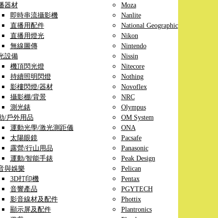
播器材
Moza
即時串流攝影機
Nanlite
直播用配件
National Geographic
直播用燈光
Nikon
無線圖傳
Nintendo
光設備
Nissin
機頂閃光燈
Nitecore
持續照明閃燈
Nothing
影樓閃燈/器材
Novoflex
攝影棚/背景
NRC
測光錶
Olympus
動/戶外用品
OM System
運動光學/激光測距儀
ONA
太陽眼鏡
Pacsafe
露營/行山用品
Panasonic
運動/智能手錶
Peak Design
音與娛樂
Pelican
3D打印機
Pentax
音響產品
PGYTECH
影音線材及配件
Phottix
顯示屏及配件
Plantronics