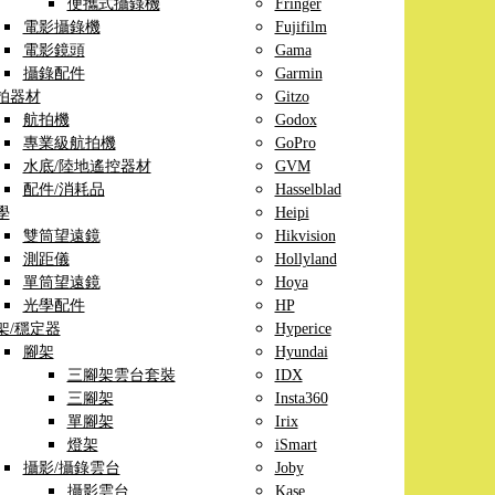
便攜式攝錄機
Fringer
電影攝錄機
Fujifilm
電影鏡頭
Gama
攝錄配件
Garmin
拍器材
Gitzo
航拍機
Godox
專業級航拍機
GoPro
水底/陸地遙控器材
GVM
配件/消耗品
Hasselblad
學
Heipi
雙筒望遠鏡
Hikvision
測距儀
Hollyland
單筒望遠鏡
Hoya
光學配件
HP
架/穩定器
Hyperice
腳架
Hyundai
三腳架雲台套裝
IDX
三腳架
Insta360
單腳架
Irix
燈架
iSmart
攝影/攝錄雲台
Joby
攝影雲台
Kase