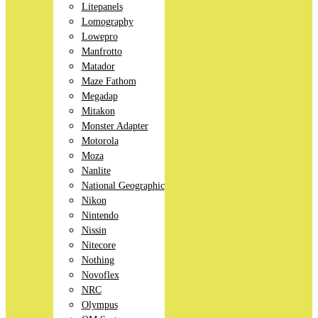
Litepanels
Lomography
Lowepro
Manfrotto
Matador
Maze Fathom
Megadap
Mitakon
Monster Adapter
Motorola
Moza
Nanlite
National Geographic
Nikon
Nintendo
Nissin
Nitecore
Nothing
Novoflex
NRC
Olympus