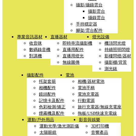
攝影/攝錄雲台
攝影雲台
攝錄雲台
手持穩定器
腳架/雲台配件
專業音訊器材
直播器材
燈光設備
收音咪
即時串流攝影機
機頂閃光燈
數碼錄音機
直播用配件
持續照明閃燈
對講機
直播用燈光
影樓閃燈/器材
無線圖傳
攝影棚/背景
測光錶
攝影配件
電池
托架套籠
相機/器材電池
相機配件
電池手柄
鏡頭配件
電池充電器
記憶卡及配件
行動電源
色彩檢測/矯正
旅行充電器/無線充電座
煙霧機及配件
拖板/USB快速充電線
運動/戶外用品
影音與娛樂
運動光學/激光測距儀
3D打印機
太陽眼鏡
音響產品