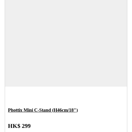
Phottix Mini C-Stand (H46cm/18″)
HK$ 299