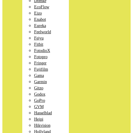
Domke
EcoFlow
Eizo
Enabot
Eureka
Feelworld
Feiyu
Fitbit
FotodioX
Fotopro
Fringer
Fujifilm
Gama
Garmin
Gitzo
Godox
GoPro
GVM
Hasselblad
Heipi
Hikvision
Hollyland