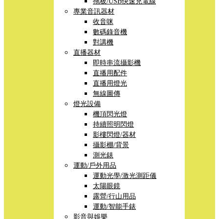
拖板/USB快速充電線
專業音訊器材
收音咪
數碼錄音機
對講機
直播器材
即時串流攝影機
直播用配件
直播用燈光
無線圖傳
燈光設備
機頂閃光燈
持續照明閃燈
影樓閃燈/器材
攝影棚/背景
測光錶
運動/戶外用品
運動光學/激光測距儀
太陽眼鏡
露營/行山用品
運動/智能手錶
影音與娛樂