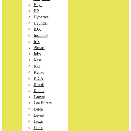
Hoya
HP
Hyperice
Hyundai
IDX
Insta360
Irix
iSmart
Joby
Kase
KEF
Kenko
KiCA
Kinofi
Kodak
Laowa
Lee Filters
Leica
Levoit
Lexar
Libec