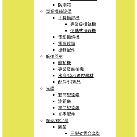
防潮箱
專業攝錄設備
手持攝錄機
專業級攝錄機
便攜式攝錄機
電影攝錄機
電影鏡頭
攝錄配件
航拍器材
航拍機
專業級航拍機
水底/陸地遙控器材
配件/消耗品
光學
雙筒望遠鏡
測距儀
單筒望遠鏡
光學配件
腳架/穩定器
腳架
三腳架雲台套裝