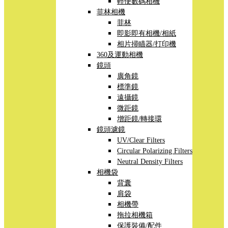
輕便數碼相機
菲林相機
菲林
即影即有相機/相紙
相片掃瞄器/打印機
360及運動相機
鏡頭
廣角鏡
標準鏡
遠攝鏡
微距鏡
增距鏡/轉接環
鏡頭濾鏡
UV/Clear Filters
Circular Polarizing Filters
Neutral Density Filters
相機袋
背囊
肩袋
相機帶
拖拉相機箱
保護裝備/配件