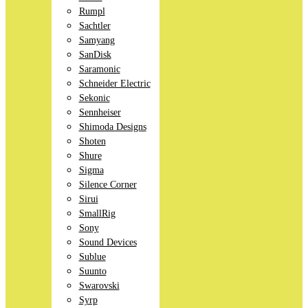
Rumpl
Sachtler
Samyang
SanDisk
Saramonic
Schneider Electric
Sekonic
Sennheiser
Shimoda Designs
Shoten
Shure
Sigma
Silence Corner
Sirui
SmallRig
Sony
Sound Devices
Sublue
Suunto
Swarovski
Syrp