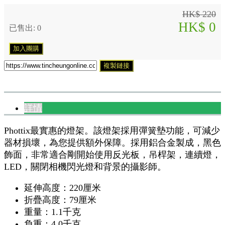
HK$ 220
HK$ 0
已售出: 0
加入團購
複製鏈接
詳情
Phottix最實惠的燈架。該燈架採用彈簧墊功能，可減少
器材損壞，為您提供額外保障。採用鋁合金製成，黑色
飾面，非常適合剛開始使用反光板，吊桿架，連續燈，
LED，關閉相機閃光燈和背景的攝影師。
延伸高度：220厘米
折疊高度：79厘米
重量：1.1千克
負重：4.0千克