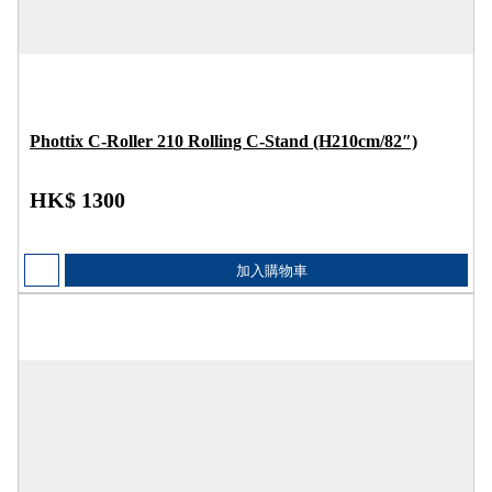
Phottix C-Roller 210 Rolling C-Stand (H210cm/82″)
HK$ 1300
加入購物車