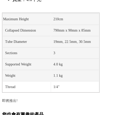
Maximum Height
210cm
Collapsed Dimension
790mm x 90mm x 85mm
Tube Diameter
19mm, 22.5mm, 30.5mm
Sections
3
Supported Weight
4.0 kg
Weight
1.1 kg
Thread
1/4"
即將推出!
您也會有興趣的產品