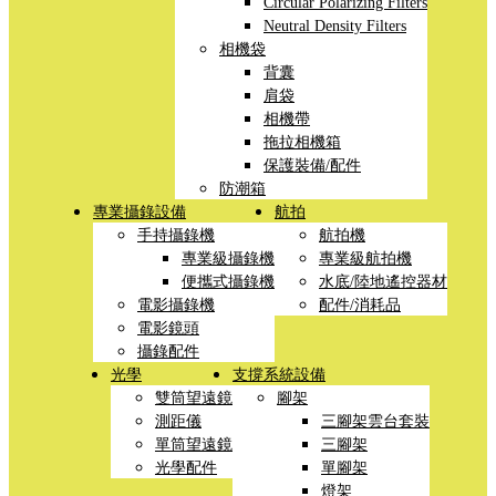
Circular Polarizing Filters
Neutral Density Filters
相機袋
背囊
肩袋
相機帶
拖拉相機箱
保護裝備/配件
防潮箱
專業攝錄設備
航拍
手持攝錄機
航拍機
專業級攝錄機
專業級航拍機
便攜式攝錄機
水底/陸地遙控器材
電影攝錄機
配件/消耗品
電影鏡頭
攝錄配件
光學
支撐系統設備
雙筒望遠鏡
腳架
測距儀
三腳架雲台套裝
單筒望遠鏡
三腳架
光學配件
單腳架
燈架