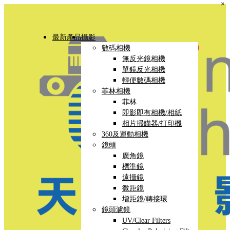
×
最新產品
攝影
數碼相機
無反光鏡相機
單鏡反光相機
輕便數碼相機
菲林相機
菲林
即影即有相機/相紙
相片掃瞄器/打印機
360及運動相機
鏡頭
廣角鏡
標準鏡
遠攝鏡
微距鏡
增距鏡/轉接環
鏡頭濾鏡
UV/Clear Filters