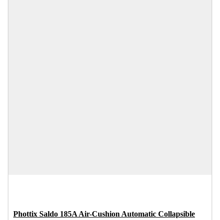
Phottix Saldo 185A Air-Cushion Automatic Collapsible