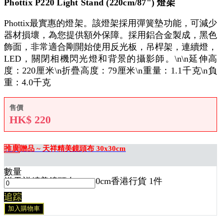
Phottix P220 Light Stand (220cm/87") 燈架
Phottix最實惠的燈架。該燈架採用彈簧墊功能，可減少
器材損壞，為您提供額外保障。採用鋁合金製成，黑色
飾面，非常適合剛開始使用反光板，吊桿架，連續燈，
LED，關閉相機閃光燈和背景的攝影師。\n\n延伸高
度：220厘米\n折疊高度：79厘米\n重量：1.1千克\n負
重：4.0千克
售價
HK$
220
推廣
贈品 ~ 天祥精美鏡頭布 30x30cm
數量
送
天祥精美鏡頭布 30x30cm香港行貨 1
件
追踪
加入購物車