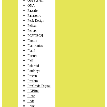
OM System
ONA
Pacsafe
Panasonic
Peak Design
Pelican
Pentax
PGYTECH
Phottix
Plantronics
Plaud
Plustek
PMI
Polaroid
PortKeys
Procan
Profoto
ProGrade Digital
RGBlink
Ricoh
Rode
Rollei