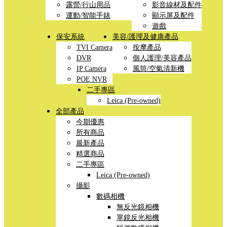
露營/行山用品
影音線材及配件
運動/智能手錶
顯示屏及配件
遊戲
保安系統
美容/護理及健康產品
TVI Camera
按摩產品
DVR
個人護理/美容產品
IP Camera
風筒/空氣清新機
POE NVR
二手專區
Leica (Pre-owned)
全部產品
今期優惠
所有商品
最新產品
精選商品
二手專區
Leica (Pre-owned)
攝影
數碼相機
無反光鏡相機
單鏡反光相機