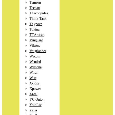
Tamron
Techart
Thecoopidea
Think Tank
Thypoch
Tokina
TTArtisan
Vanguard
Viltrox
Voigtlander
Wacom
Wandrd
Westone
Wiral
Wise
X-Rite
Xpower
Xreal
YC Onion
YoloLiv
Zeiss