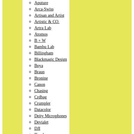
Aputure
Arca-Swiss
Artisan and Artist
Artistic & CO.
Artra Lab
Atomos
B + W
Bambu Lab
Billingham
Blackmagic Design
Boya
Braun
Bronine
Canon
Chasing
Crdbag
Crumpler
Datacolor
Deity Microphones
Devialet
DJI