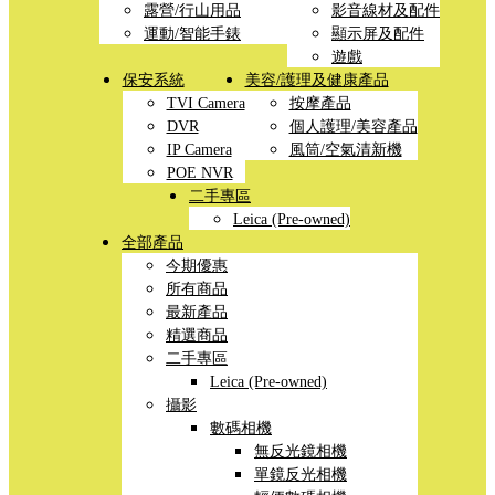
露營/行山用品
影音線材及配件
運動/智能手錶
顯示屏及配件
遊戲
保安系統
美容/護理及健康產品
TVI Camera
按摩產品
DVR
個人護理/美容產品
IP Camera
風筒/空氣清新機
POE NVR
二手專區
Leica (Pre-owned)
全部產品
今期優惠
所有商品
最新產品
精選商品
二手專區
Leica (Pre-owned)
攝影
數碼相機
無反光鏡相機
單鏡反光相機