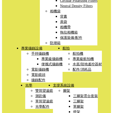
Circular Polarizing Filters
Neutral Density Filters
相機袋
背囊
肩袋
相機帶
拖拉相機箱
保護裝備/配件
防潮箱
專業攝錄設備
航拍
手持攝錄機
航拍機
專業級攝錄機
專業級航拍機
便攜式攝錄機
水底/陸地遙控器材
電影攝錄機
配件/消耗品
電影鏡頭
攝錄配件
光學
支撐系統設備
雙筒望遠鏡
腳架
測距儀
三腳架雲台套裝
單筒望遠鏡
三腳架
光學配件
單腳架
燈架