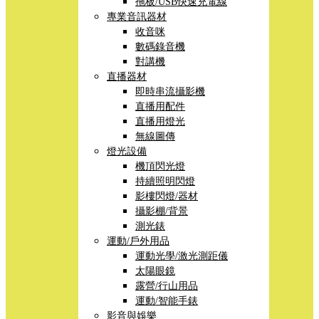
拖板/USB快速充電線
專業音訊器材
收音咪
數碼錄音機
對講機
直播器材
即時串流攝影機
直播用配件
直播用燈光
無線圖傳
燈光設備
機頂閃光燈
持續照明閃燈
影樓閃燈/器材
攝影棚/背景
測光錶
運動/戶外用品
運動光學/激光測距儀
太陽眼鏡
露營/行山用品
運動/智能手錶
影音與娛樂