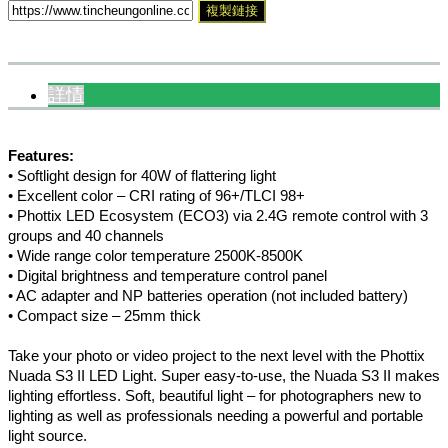
複製鏈接
詳情
Features:
• Softlight design for 40W of flattering light
• Excellent color – CRI rating of 96+/TLCI 98+
• Phottix LED Ecosystem (ECO3) via 2.4G remote control with 3
groups and 40 channels
• Wide range color temperature 2500K-8500K
• Digital brightness and temperature control panel
• AC adapter and NP batteries operation (not included battery)
• Compact size – 25mm thick
Take your photo or video project to the next level with the Phottix
Nuada S3 II LED Light. Super easy-to-use, the Nuada S3 II makes
lighting effortless. Soft, beautiful light – for photographers new to
lighting as well as professionals needing a powerful and portable
light source.