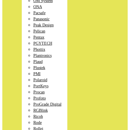
OM System
ONA
Pacsafe
Panasonic
Peak Design
Pelican
Pentax
PGYTECH
Phottix
Plantronics
Plaud
Plustek
PMI
Polaroid
PortKeys
Procan
Profoto
ProGrade Digital
RGBlink
Ricoh
Rode
Rollei