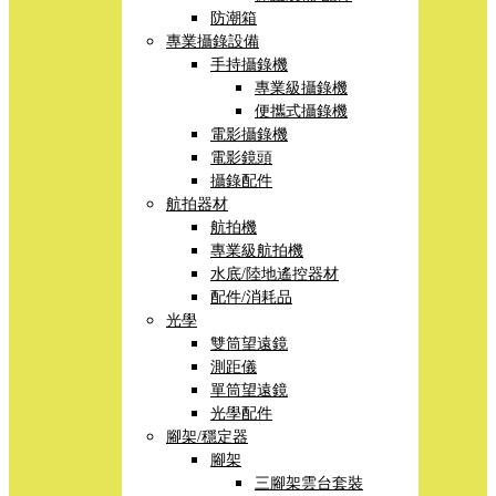
防潮箱
專業攝錄設備
手持攝錄機
專業級攝錄機
便攜式攝錄機
電影攝錄機
電影鏡頭
攝錄配件
航拍器材
航拍機
專業級航拍機
水底/陸地遙控器材
配件/消耗品
光學
雙筒望遠鏡
測距儀
單筒望遠鏡
光學配件
腳架/穩定器
腳架
三腳架雲台套裝