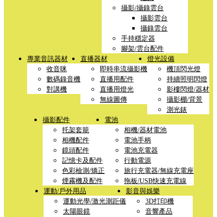
攝影/攝錄雲台
攝影雲台
攝錄雲台
手持穩定器
腳架/雲台配件
專業音訊器材
直播器材
燈光設備
收音咪
即時串流攝影機
機頂閃光燈
數碼錄音機
直播用配件
持續照明閃燈
對講機
直播用燈光
影樓閃燈/器材
無線圖傳
攝影棚/背景
測光錶
攝影配件
電池
托架套籠
相機/器材電池
相機配件
電池手柄
鏡頭配件
電池充電器
記憶卡及配件
行動電源
色彩檢測/矯正
旅行充電器/無線充電座
煙霧機及配件
拖板/USB快速充電線
運動/戶外用品
影音與娛樂
運動光學/激光測距儀
3D打印機
太陽眼鏡
音響產品