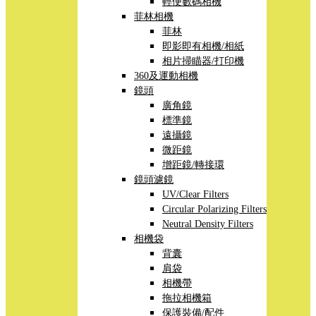
輕便數碼相機
菲林相機
菲林
即影即有相機/相紙
相片掃瞄器/打印機
360及運動相機
鏡頭
廣角鏡
標準鏡
遠攝鏡
微距鏡
增距鏡/轉接環
鏡頭濾鏡
UV/Clear Filters
Circular Polarizing Filters
Neutral Density Filters
相機袋
背囊
肩袋
相機帶
拖拉相機箱
保護裝備/配件