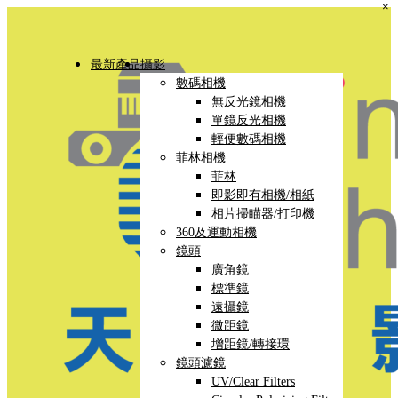
×
最新產品
攝影
數碼相機
無反光鏡相機
單鏡反光相機
輕便數碼相機
菲林相機
菲林
即影即有相機/相紙
相片掃瞄器/打印機
360及運動相機
鏡頭
廣角鏡
標準鏡
遠攝鏡
微距鏡
增距鏡/轉接環
鏡頭濾鏡
UV/Clear Filters