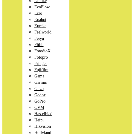
Domke
EcoFlow
Eizo
Enabot
Eureka
Feelworld
Feiyu
Fitbit
FotodioX
Fotopro
Fringer
Fujifilm
Gama
Garmin
Gitzo
Godox
GoPro
GVM
Hasselblad
Heipi
Hikvision
Hollyland