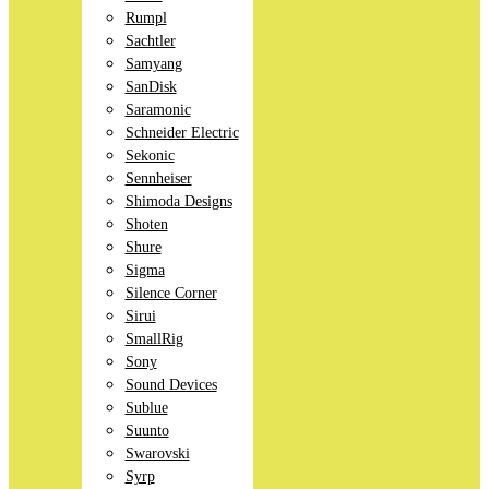
Rumpl
Sachtler
Samyang
SanDisk
Saramonic
Schneider Electric
Sekonic
Sennheiser
Shimoda Designs
Shoten
Shure
Sigma
Silence Corner
Sirui
SmallRig
Sony
Sound Devices
Sublue
Suunto
Swarovski
Syrp