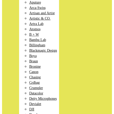
Aputure
Arca-Swiss
Artisan and Artist
Artistic & CO.
Artra Lab
Atomos
B + W
Bambu Lab
Billingham
Blackmagic Design
Boya
Braun
Bronine
Canon
Chasing
Crdbag
Crumpler
Datacolor
Deity Microphones
Devialet
DJI