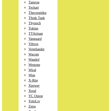
Tamron
Techart
Thecoopidea
Think Tank
Thypoch
Tokina
TTArtisan
Vanguard
Viltrox
Voigtlander
Wacom
Wandrd
Westone
Wiral
Wise
X-Rite
Xpower
Xreal
YC Onion
YoloLiv
Zeiss