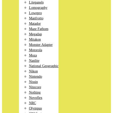
Litepanels
Lomography
Lowepro
Manfrotto
Matador
Maze Fathom
Megadap
Mitakon
Monster Adapter
Motorola
Moza
Nanlite
National Geographic
Nikon
Nintendo
Nissin
Nitecore
Nothing
Novoflex
NRC
Olympus