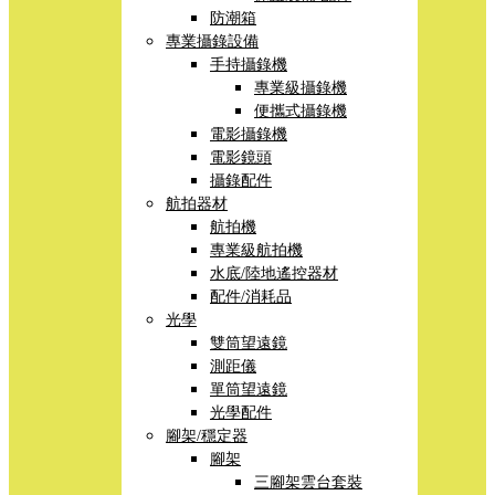
防潮箱
專業攝錄設備
手持攝錄機
專業級攝錄機
便攜式攝錄機
電影攝錄機
電影鏡頭
攝錄配件
航拍器材
航拍機
專業級航拍機
水底/陸地遙控器材
配件/消耗品
光學
雙筒望遠鏡
測距儀
單筒望遠鏡
光學配件
腳架/穩定器
腳架
三腳架雲台套裝