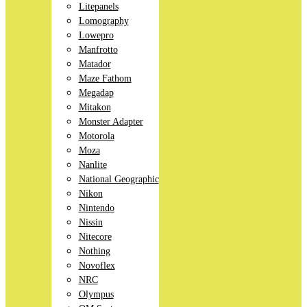
Litepanels
Lomography
Lowepro
Manfrotto
Matador
Maze Fathom
Megadap
Mitakon
Monster Adapter
Motorola
Moza
Nanlite
National Geographic
Nikon
Nintendo
Nissin
Nitecore
Nothing
Novoflex
NRC
Olympus