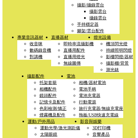
攝影/攝錄雲台
攝影雲台
攝錄雲台
手持穩定器
腳架/雲台配件
專業音訊器材
直播器材
燈光設備
收音咪
即時串流攝影機
機頂閃光燈
數碼錄音機
直播用配件
持續照明閃燈
對講機
直播用燈光
影樓閃燈/器材
無線圖傳
攝影棚/背景
測光錶
攝影配件
電池
托架套籠
相機/器材電池
相機配件
電池手柄
鏡頭配件
電池充電器
記憶卡及配件
行動電源
色彩檢測/矯正
旅行充電器/無線充電座
煙霧機及配件
拖板/USB快速充電線
運動/戶外用品
影音與娛樂
運動光學/激光測距儀
3D打印機
太陽眼鏡
音響產品