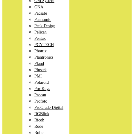
OM System
ONA
Pacsafe
Panasonic
Peak Design
Pelican
Pentax
PGYTECH
Phottix
Plantronics
Plaud
Plustek
PMI
Polaroid
PortKeys
Procan
Profoto
ProGrade Digital
RGBlink
Ricoh
Rode
Rollei