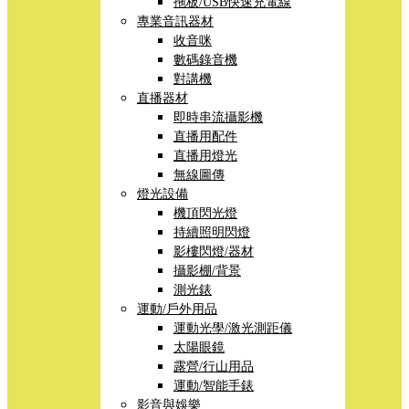
拖板/USB快速充電線
專業音訊器材
收音咪
數碼錄音機
對講機
直播器材
即時串流攝影機
直播用配件
直播用燈光
無線圖傳
燈光設備
機頂閃光燈
持續照明閃燈
影樓閃燈/器材
攝影棚/背景
測光錶
運動/戶外用品
運動光學/激光測距儀
太陽眼鏡
露營/行山用品
運動/智能手錶
影音與娛樂