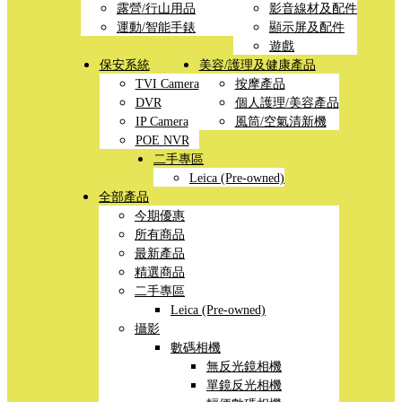
露營/行山用品
影音線材及配件
運動/智能手錶
顯示屏及配件
遊戲
保安系統
美容/護理及健康產品
TVI Camera
按摩產品
DVR
個人護理/美容產品
IP Camera
風筒/空氣清新機
POE NVR
二手專區
Leica (Pre-owned)
全部產品
今期優惠
所有商品
最新產品
精選商品
二手專區
Leica (Pre-owned)
攝影
數碼相機
無反光鏡相機
單鏡反光相機