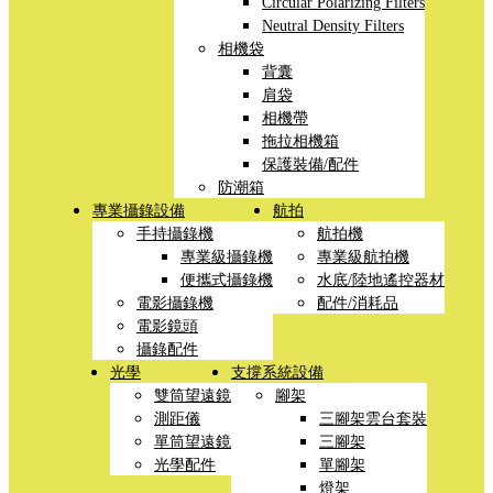
Circular Polarizing Filters
Neutral Density Filters
相機袋
背囊
肩袋
相機帶
拖拉相機箱
保護裝備/配件
防潮箱
專業攝錄設備
航拍
手持攝錄機
航拍機
專業級攝錄機
專業級航拍機
便攜式攝錄機
水底/陸地遙控器材
電影攝錄機
配件/消耗品
電影鏡頭
攝錄配件
光學
支撐系統設備
雙筒望遠鏡
腳架
測距儀
三腳架雲台套裝
單筒望遠鏡
三腳架
光學配件
單腳架
燈架