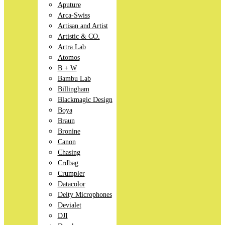
Aputure
Arca-Swiss
Artisan and Artist
Artistic & CO.
Artra Lab
Atomos
B + W
Bambu Lab
Billingham
Blackmagic Design
Boya
Braun
Bronine
Canon
Chasing
Crdbag
Crumpler
Datacolor
Deity Microphones
Devialet
DJI