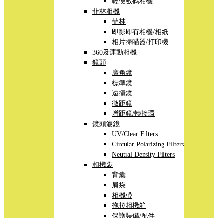
輕便數碼相機
菲林相機
菲林
即影即有相機/相紙
相片掃瞄器/打印機
360及運動相機
鏡頭
廣角鏡
標準鏡
遠攝鏡
微距鏡
增距鏡/轉接環
鏡頭濾鏡
UV/Clear Filters
Circular Polarizing Filters
Neutral Density Filters
相機袋
背囊
肩袋
相機帶
拖拉相機箱
保護裝備/配件