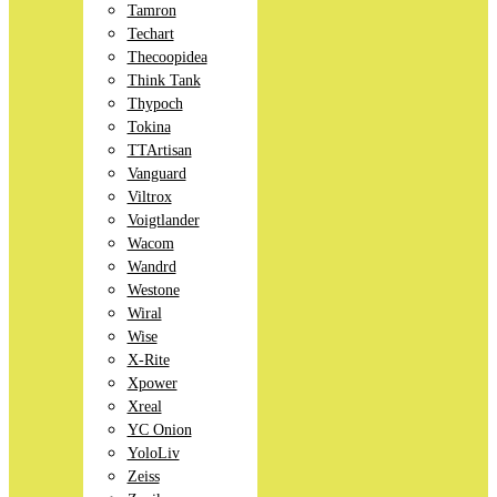
Tamron
Techart
Thecoopidea
Think Tank
Thypoch
Tokina
TTArtisan
Vanguard
Viltrox
Voigtlander
Wacom
Wandrd
Westone
Wiral
Wise
X-Rite
Xpower
Xreal
YC Onion
YoloLiv
Zeiss