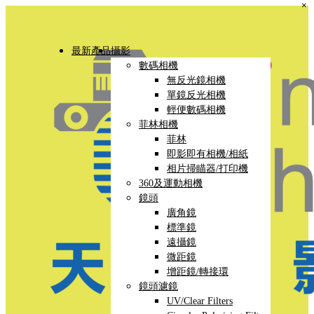
×
最新產品
攝影
數碼相機
無反光鏡相機
單鏡反光相機
輕便數碼相機
菲林相機
菲林
即影即有相機/相紙
相片掃瞄器/打印機
360及運動相機
鏡頭
廣角鏡
標準鏡
遠攝鏡
微距鏡
增距鏡/轉接環
鏡頭濾鏡
UV/Clear Filters