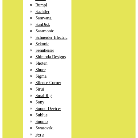
Rumpl
Sachtler
Samyang
SanDisk
Saramonic
Schneider Electric
Sekonic
Sennheiser
Shimoda Designs
Shoten
Shure
Sigma
Silence Corner
Sirui
SmallRig
Sony
Sound Devices
Sublue
Suunto
Swarovski
Syrp