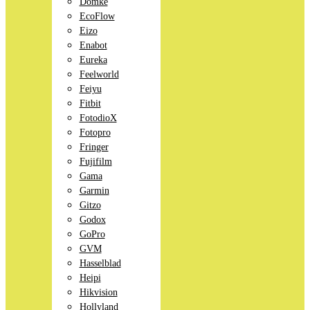
Domke
EcoFlow
Eizo
Enabot
Eureka
Feelworld
Feiyu
Fitbit
FotodioX
Fotopro
Fringer
Fujifilm
Gama
Garmin
Gitzo
Godox
GoPro
GVM
Hasselblad
Heipi
Hikvision
Hollyland