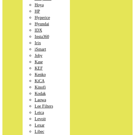
Hoya
HP
Hyperice
Hyundai
IDX
Insta360
Irix
iSmart
Joby
Kase
KEF
Kenko
KiCA
Kinofi
Kodak
Laowa
Lee Filters
Leica
Levoit
Lexar
Libec