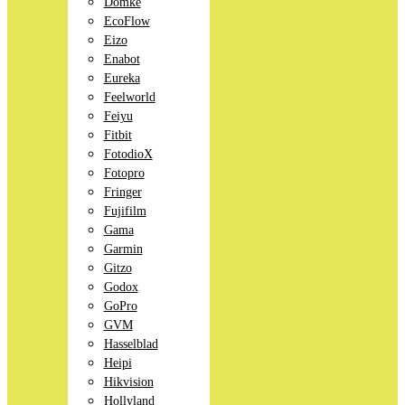
Domke
EcoFlow
Eizo
Enabot
Eureka
Feelworld
Feiyu
Fitbit
FotodioX
Fotopro
Fringer
Fujifilm
Gama
Garmin
Gitzo
Godox
GoPro
GVM
Hasselblad
Heipi
Hikvision
Hollyland