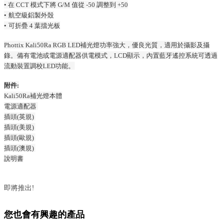
•
在
CCT
模式下將
G/M
值從
-50
調整到
+50
•
航空級鋁製外殼
•
可折疊
4
葉擋光板
Phottix Kali50Ra RGB LED
補光燈功率強大，優良光質，適用於攝影及攝
錄。備有電池或電源適配器供電模式，
LCD
顯示，
內置藍牙遙控系統可透過
流動裝置調校
LED
功能。
附件
:
Kali50Ra
補光燈本體
電源適配器
插頭
(
英規
)
插頭
(
美規
)
插頭
(
歐規
)
插頭
(
澳規
)
說明書
即將推出!
您也會有興趣的產品