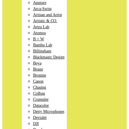
Aputure
Arca-Swiss
Artisan and Artist
Artistic & CO.
Artra Lab
Atomos
B + W
Bambu Lab
Billingham
Blackmagic Design
Boya
Braun
Bronine
Canon
Chasing
Crdbag
Crumpler
Datacolor
Deity Microphones
Devialet
DJI