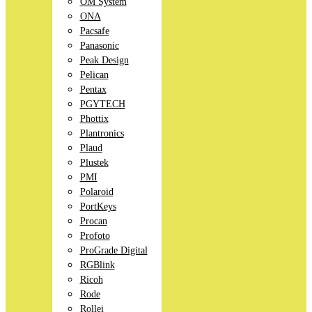
OM System
ONA
Pacsafe
Panasonic
Peak Design
Pelican
Pentax
PGYTECH
Phottix
Plantronics
Plaud
Plustek
PMI
Polaroid
PortKeys
Procan
Profoto
ProGrade Digital
RGBlink
Ricoh
Rode
Rollei