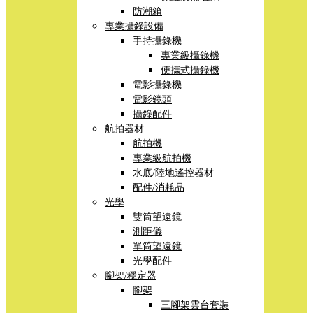
防潮箱
專業攝錄設備
手持攝錄機
專業級攝錄機
便攜式攝錄機
電影攝錄機
電影鏡頭
攝錄配件
航拍器材
航拍機
專業級航拍機
水底/陸地遙控器材
配件/消耗品
光學
雙筒望遠鏡
測距儀
單筒望遠鏡
光學配件
腳架/穩定器
腳架
三腳架雲台套裝