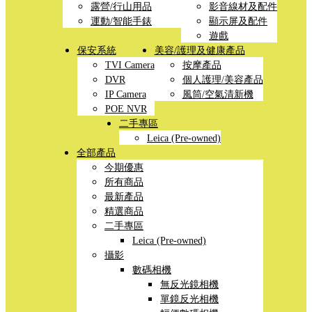
露營/行山用品
影音線材及配件
運動/智能手錶
顯示屏及配件
遊戲
保安系統
美容/護理及健康產品
TVI Camera
按摩產品
DVR
個人護理/美容產品
IP Camera
風筒/空氣清新機
POE NVR
二手專區
Leica (Pre-owned)
全部產品
今期優惠
所有商品
最新產品
精選商品
二手專區
Leica (Pre-owned)
攝影
數碼相機
無反光鏡相機
單鏡反光相機