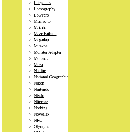
Litepanels
Lomography
Lowepro
Manfrotto
Matador
Maze Fathom
Megadap
Mitakon
Monster Adapter
Motorola
Moza
Nanlite
National Geographic
Nikon
Nintendo
Nissin
Nitecore
Nothing
Novoflex
NRC
Olympus