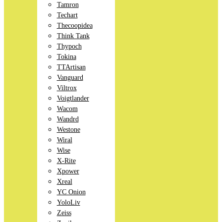
Tamron
Techart
Thecoopidea
Think Tank
Thypoch
Tokina
TTArtisan
Vanguard
Viltrox
Voigtlander
Wacom
Wandrd
Westone
Wiral
Wise
X-Rite
Xpower
Xreal
YC Onion
YoloLiv
Zeiss