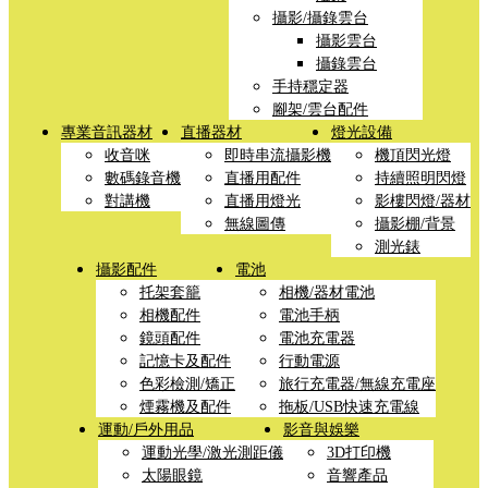
攝影/攝錄雲台
攝影雲台
攝錄雲台
手持穩定器
腳架/雲台配件
專業音訊器材
直播器材
燈光設備
收音咪
即時串流攝影機
機頂閃光燈
數碼錄音機
直播用配件
持續照明閃燈
對講機
直播用燈光
影樓閃燈/器材
無線圖傳
攝影棚/背景
測光錶
攝影配件
電池
托架套籠
相機/器材電池
相機配件
電池手柄
鏡頭配件
電池充電器
記憶卡及配件
行動電源
色彩檢測/矯正
旅行充電器/無線充電座
煙霧機及配件
拖板/USB快速充電線
運動/戶外用品
影音與娛樂
運動光學/激光測距儀
3D打印機
太陽眼鏡
音響產品