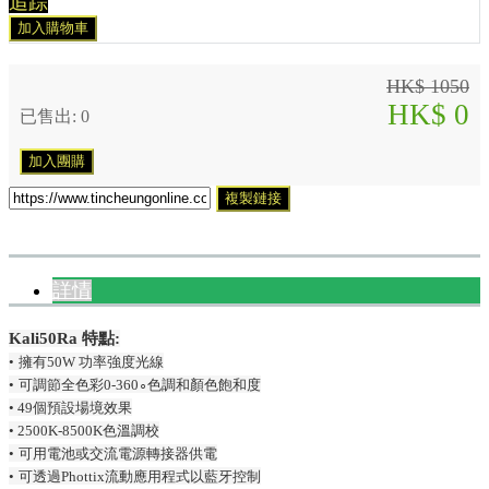
追踪
加入購物車
HK$ 1050
HK$ 0
已售出: 0
加入團購
複製鏈接
詳情
Kali50Ra
特點
:
•
擁有
50W
功率
強度光線
•
可調節全色彩
0-360
∘色調和顏色飽和
度
•
49
個預設場境效果
•
2500K-8500K
色溫調校
•
可用電池或交流電源轉接器供電
•
可透過
Phottix
流動應用程式以藍牙控制