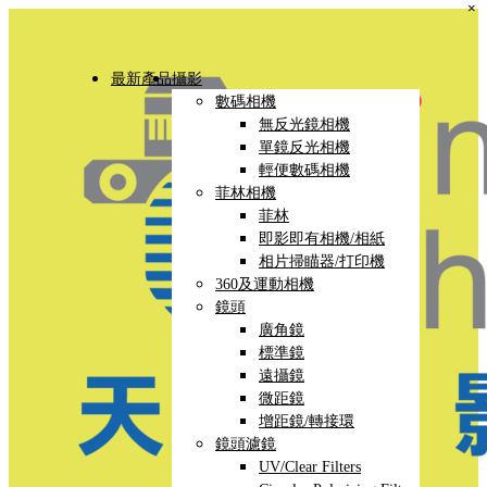
×
最新產品
攝影
數碼相機
無反光鏡相機
單鏡反光相機
輕便數碼相機
菲林相機
菲林
即影即有相機/相紙
相片掃瞄器/打印機
360及運動相機
鏡頭
廣角鏡
標準鏡
遠攝鏡
微距鏡
增距鏡/轉接環
鏡頭濾鏡
UV/Clear Filters