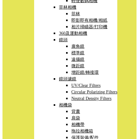
輕便數碼相機
菲林相機
菲林
即影即有相機/相紙
相片掃瞄器/打印機
360及運動相機
鏡頭
廣角鏡
標準鏡
遠攝鏡
微距鏡
增距鏡/轉接環
鏡頭濾鏡
UV/Clear Filters
Circular Polarizing Filters
Neutral Density Filters
相機袋
背囊
肩袋
相機帶
拖拉相機箱
保護裝備/配件