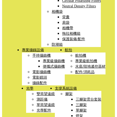
Circular Polarizing Filters
Neutral Density Filters
相機袋
背囊
肩袋
相機帶
拖拉相機箱
保護裝備/配件
防潮箱
專業攝錄設備
航拍
手持攝錄機
航拍機
專業級攝錄機
專業級航拍機
便攜式攝錄機
水底/陸地遙控器材
電影攝錄機
配件/消耗品
電影鏡頭
攝錄配件
光學
支撐系統設備
雙筒望遠鏡
腳架
測距儀
三腳架雲台套裝
單筒望遠鏡
三腳架
光學配件
單腳架
燈架