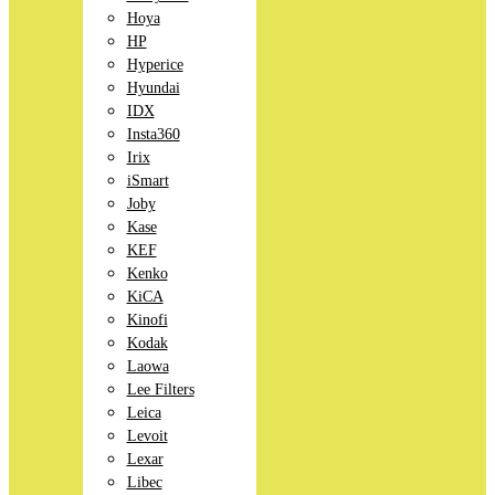
Hoya
HP
Hyperice
Hyundai
IDX
Insta360
Irix
iSmart
Joby
Kase
KEF
Kenko
KiCA
Kinofi
Kodak
Laowa
Lee Filters
Leica
Levoit
Lexar
Libec