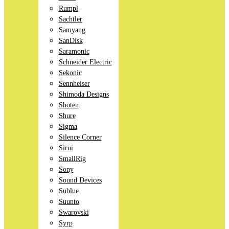
Rumpl
Sachtler
Samyang
SanDisk
Saramonic
Schneider Electric
Sekonic
Sennheiser
Shimoda Designs
Shoten
Shure
Sigma
Silence Corner
Sirui
SmallRig
Sony
Sound Devices
Sublue
Suunto
Swarovski
Syrp