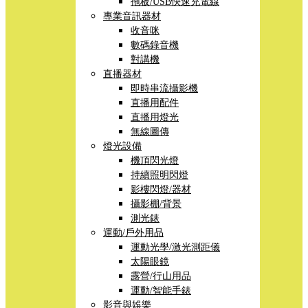
拖板/USB快速充電線
專業音訊器材
收音咪
數碼錄音機
對講機
直播器材
即時串流攝影機
直播用配件
直播用燈光
無線圖傳
燈光設備
機頂閃光燈
持續照明閃燈
影樓閃燈/器材
攝影棚/背景
測光錶
運動/戶外用品
運動光學/激光測距儀
太陽眼鏡
露營/行山用品
運動/智能手錶
影音與娛樂