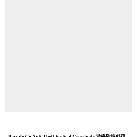
Pacsafe Go Anti-Theft Festival Crossbody 遊樂防盜斜孭