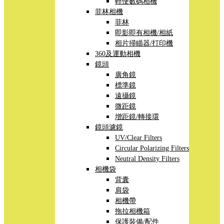
輕便數碼相機
菲林相機
菲林
即影即有相機/相紙
相片掃瞄器/打印機
360及運動相機
鏡頭
廣角鏡
標準鏡
遠攝鏡
微距鏡
增距鏡/轉接環
鏡頭濾鏡
UV/Clear Filters
Circular Polarizing Filters
Neutral Density Filters
相機袋
背囊
肩袋
相機帶
拖拉相機箱
保護裝備/配件