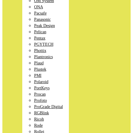
OM System
ONA
Pacsafe
Panasonic
Peak Design
Pelican
Pentax
PGYTECH
Phottix
Plantronics
Plaud
Plustek
PMI
Polaroid
PortKeys
Procan
Profoto
ProGrade Digital
RGBlink
Ricoh
Rode
Rollei