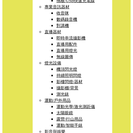
拖板/USB快速充電線
專業音訊器材
收音咪
數碼錄音機
對講機
直播器材
即時串流攝影機
直播用配件
直播用燈光
無線圖傳
燈光設備
機頂閃光燈
持續照明閃燈
影樓閃燈/器材
攝影棚/背景
測光錶
運動/戶外用品
運動光學/激光測距儀
太陽眼鏡
露營/行山用品
運動/智能手錶
影音與娛樂