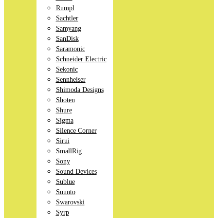
Rumpl
Sachtler
Samyang
SanDisk
Saramonic
Schneider Electric
Sekonic
Sennheiser
Shimoda Designs
Shoten
Shure
Sigma
Silence Corner
Sirui
SmallRig
Sony
Sound Devices
Sublue
Suunto
Swarovski
Syrp