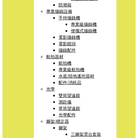
防潮箱
專業攝錄設備
手持攝錄機
專業級攝錄機
便攜式攝錄機
電影攝錄機
電影鏡頭
攝錄配件
航拍器材
航拍機
專業級航拍機
水底/陸地遙控器材
配件/消耗品
光學
雙筒望遠鏡
測距儀
單筒望遠鏡
光學配件
腳架/穩定器
腳架
三腳架雲台套裝