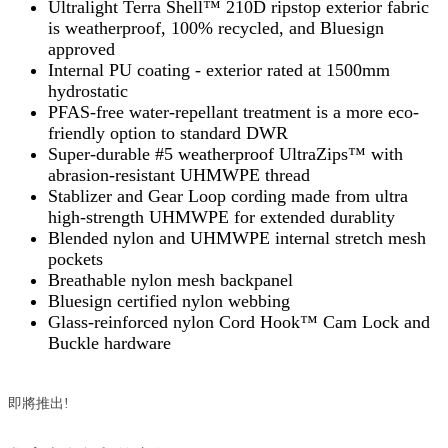
Ultralight Terra Shell™ 210D ripstop exterior fabric
is weatherproof, 100% recycled, and Bluesign
approved
Internal PU coating - exterior rated at 1500mm
hydrostatic
PFAS-free water-repellant treatment is a more eco-
friendly option to standard DWR
Super-durable #5 weatherproof UltraZips™ with
abrasion-resistant UHMWPE thread
Stablizer and Gear Loop cording made from ultra
high-strength UHMWPE for extended durablity
Blended nylon and UHMWPE internal stretch mesh
pockets
Breathable nylon mesh backpanel
Bluesign certified nylon webbing
Glass-reinforced nylon Cord Hook™ Cam Lock and
Buckle hardware
即將推出!