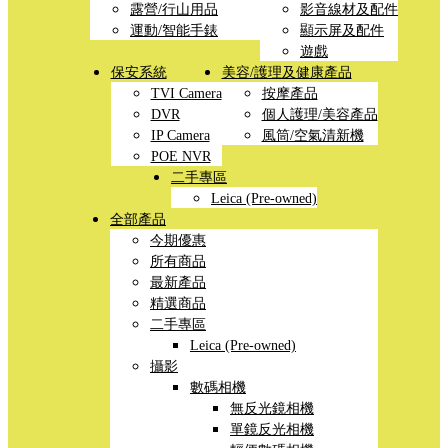
露營/行山用品
影音線材及配件
運動/智能手錶
顯示屏及配件
遊戲
保安系統
美容/護理及健康產品
TVI Camera
按摩產品
DVR
個人護理/美容產品
IP Camera
風筒/空氣清新機
POE NVR
二手專區
Leica (Pre-owned)
全部產品
今期優惠
所有商品
最新產品
精選商品
二手專區
Leica (Pre-owned)
攝影
數碼相機
無反光鏡相機
單鏡反光相機