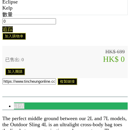
Eclipse
Kelp
數量
追踪
加入購物車
HK$ 699
HK$ 0
已售出: 0
加入團購
複製鏈接
詳情
The perfect middle ground between our 2L and 7L models,
the Outdoor Sling 4L is an ultralight cross-body bag toes