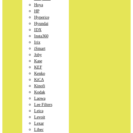
Hoya
HP
Hyperice
Hyundai
IDX
Insta360
Irix
iSmart
Joby
Kase
KEF
Kenko
KiCA
Kinofi
Kodak
Laowa
Lee Filters
Leica
Levoit
Lexar
Libec