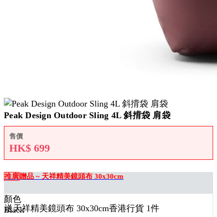
Peak Design Outdoor Sling 4L 斜揹袋 肩袋
售價
HK$
699
推廣
贈品 ~ 天祥精美鏡頭布 30x30cm
顏色
送
天祥精美鏡頭布 30x30cm香港行貨 1
件
Black