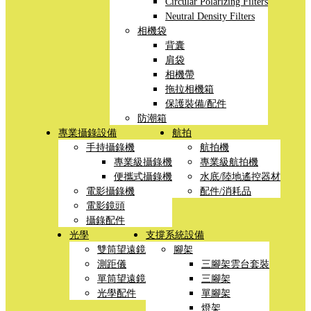
Circular Polarizing Filters
Neutral Density Filters
相機袋
背囊
肩袋
相機帶
拖拉相機箱
保護裝備/配件
防潮箱
專業攝錄設備
航拍
手持攝錄機
航拍機
專業級攝錄機
專業級航拍機
便攜式攝錄機
水底/陸地遙控器材
電影攝錄機
配件/消耗品
電影鏡頭
攝錄配件
光學
支撐系統設備
雙筒望遠鏡
腳架
測距儀
三腳架雲台套裝
單筒望遠鏡
三腳架
光學配件
單腳架
燈架