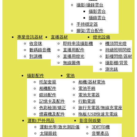
攝影/攝錄雲台
攝影雲台
攝錄雲台
手持穩定器
腳架/雲台配件
專業音訊器材
直播器材
燈光設備
收音咪
即時串流攝影機
機頂閃光燈
數碼錄音機
直播用配件
持續照明閃燈
對講機
直播用燈光
影樓閃燈/器材
無線圖傳
攝影棚/背景
測光錶
攝影配件
電池
托架套籠
相機/器材電池
相機配件
電池手柄
鏡頭配件
電池充電器
記憶卡及配件
行動電源
色彩檢測/矯正
旅行充電器/無線充電座
煙霧機及配件
拖板/USB快速充電線
運動/戶外用品
影音與娛樂
運動光學/激光測距儀
3D打印機
太陽眼鏡
音響產品