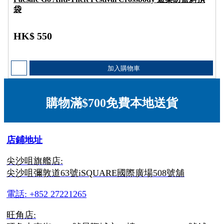
袋
HK$ 550
加入購物車
購物滿$700免費本地送貨
店鋪地址
尖沙咀旗艦店:
尖沙咀彌敦道63號iSQUARE國際廣場508號舖
電話: +852 27221265
旺角店: