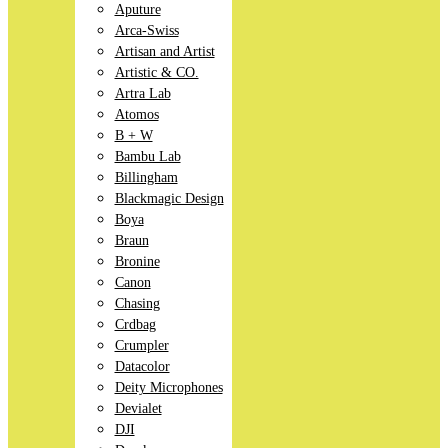
Aputure
Arca-Swiss
Artisan and Artist
Artistic & CO.
Artra Lab
Atomos
B + W
Bambu Lab
Billingham
Blackmagic Design
Boya
Braun
Bronine
Canon
Chasing
Crdbag
Crumpler
Datacolor
Deity Microphones
Devialet
DJI