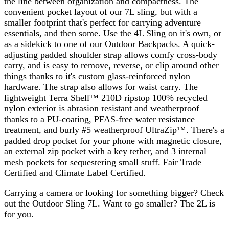
the line between organization and compactness. The
convenient pocket layout of our 7L sling, but with a
smaller footprint that's perfect for carrying adventure
essentials, and then some. Use the 4L Sling on it's own, or
as a sidekick to one of our Outdoor Backpacks. A quick-
adjusting padded shoulder strap allows comfy cross-body
carry, and is easy to remove, reverse, or clip around other
things thanks to it's custom glass-reinforced nylon
hardware. The strap also allows for waist carry. The
lightweight Terra Shell™ 210D ripstop 100% recycled
nylon exterior is abrasion resistant and weatherproof
thanks to a PU-coating, PFAS-free water resistance
treatment, and burly #5 weatherproof UltraZip™. There's a
padded drop pocket for your phone with magnetic closure,
an external zip pocket with a key tether, and 3 internal
mesh pockets for sequestering small stuff. Fair Trade
Certified and Climate Label Certified.
Carrying a camera or looking for something bigger? Check
out the Outdoor Sling 7L. Want to go smaller? The 2L is
for you.