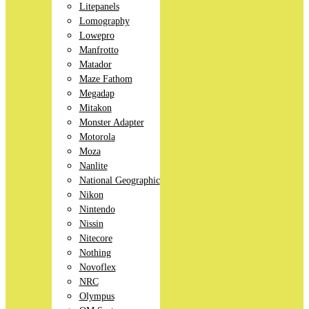
Litepanels
Lomography
Lowepro
Manfrotto
Matador
Maze Fathom
Megadap
Mitakon
Monster Adapter
Motorola
Moza
Nanlite
National Geographic
Nikon
Nintendo
Nissin
Nitecore
Nothing
Novoflex
NRC
Olympus