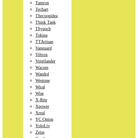
Tamron
Techart
Thecoopidea
Think Tank
Thypoch
Tokina
TTArtisan
Vanguard
Viltrox
Voigtlander
Wacom
Wandrd
Westone
Wiral
Wise
X-Rite
Xpower
Xreal
YC Onion
YoloLiv
Zeiss