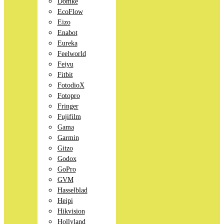
Domke
EcoFlow
Eizo
Enabot
Eureka
Feelworld
Feiyu
Fitbit
FotodioX
Fotopro
Fringer
Fujifilm
Gama
Garmin
Gitzo
Godox
GoPro
GVM
Hasselblad
Heipi
Hikvision
Hollyland