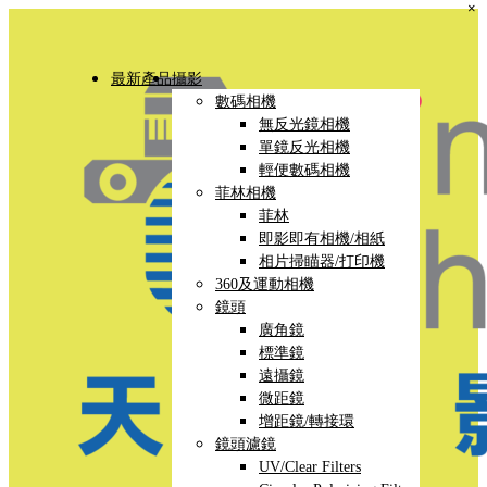
×
最新產品
攝影
數碼相機
無反光鏡相機
單鏡反光相機
輕便數碼相機
菲林相機
菲林
即影即有相機/相紙
相片掃瞄器/打印機
360及運動相機
鏡頭
廣角鏡
標準鏡
遠攝鏡
微距鏡
增距鏡/轉接環
鏡頭濾鏡
UV/Clear Filters