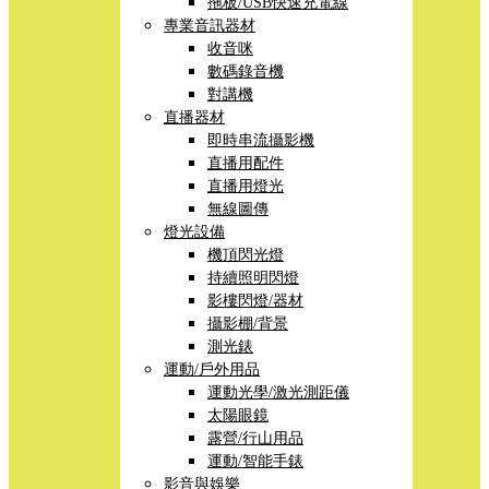
拖板/USB快速充電線
專業音訊器材
收音咪
數碼錄音機
對講機
直播器材
即時串流攝影機
直播用配件
直播用燈光
無線圖傳
燈光設備
機頂閃光燈
持續照明閃燈
影樓閃燈/器材
攝影棚/背景
測光錶
運動/戶外用品
運動光學/激光測距儀
太陽眼鏡
露營/行山用品
運動/智能手錶
影音與娛樂