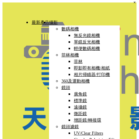
×
最新產品
攝影
數碼相機
無反光鏡相機
單鏡反光相機
輕便數碼相機
菲林相機
菲林
即影即有相機/相紙
相片掃瞄器/打印機
360及運動相機
鏡頭
廣角鏡
標準鏡
遠攝鏡
微距鏡
增距鏡/轉接環
鏡頭濾鏡
UV/Clear Filters