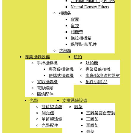
Circular Polarizing Filters
Neutral Density Filters
相機袋
背囊
肩袋
相機帶
拖拉相機箱
保護裝備/配件
防潮箱
專業攝錄設備
航拍
手持攝錄機
航拍機
專業級攝錄機
專業級航拍機
便攜式攝錄機
水底/陸地遙控器材
電影攝錄機
配件/消耗品
電影鏡頭
攝錄配件
光學
支撐系統設備
雙筒望遠鏡
腳架
測距儀
三腳架雲台套裝
單筒望遠鏡
三腳架
光學配件
單腳架
燈架