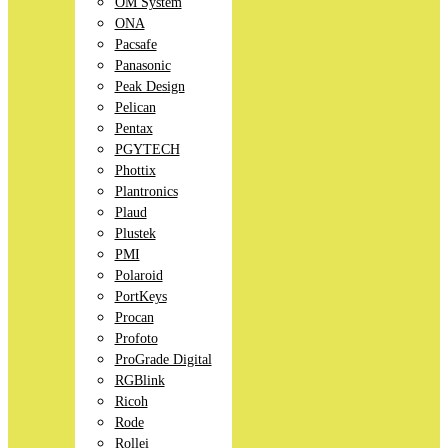
OM System
ONA
Pacsafe
Panasonic
Peak Design
Pelican
Pentax
PGYTECH
Phottix
Plantronics
Plaud
Plustek
PMI
Polaroid
PortKeys
Procan
Profoto
ProGrade Digital
RGBlink
Ricoh
Rode
Rollei