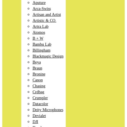
Aputure
Arca-Swiss
Artisan and Artist
Artistic & CO.
Artra Lab
Atomos
B + W
Bambu Lab
Billingham
Blackmagic Design
Boya
Braun
Bronine
Canon
Chasing
Crdbag
Crumpler
Datacolor
Deity Microphones
Devialet
DJI