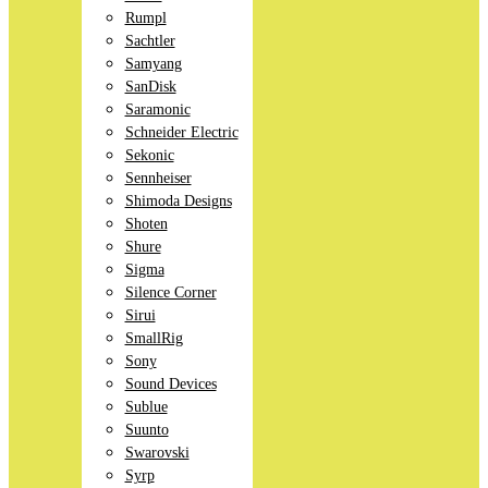
Rumpl
Sachtler
Samyang
SanDisk
Saramonic
Schneider Electric
Sekonic
Sennheiser
Shimoda Designs
Shoten
Shure
Sigma
Silence Corner
Sirui
SmallRig
Sony
Sound Devices
Sublue
Suunto
Swarovski
Syrp