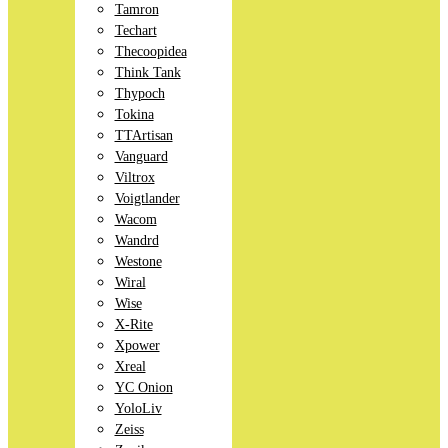
Tamron
Techart
Thecoopidea
Think Tank
Thypoch
Tokina
TTArtisan
Vanguard
Viltrox
Voigtlander
Wacom
Wandrd
Westone
Wiral
Wise
X-Rite
Xpower
Xreal
YC Onion
YoloLiv
Zeiss