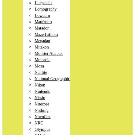
Litepanels
Lomography
Lowepro
Manfrotto
Matador
Maze Fathom
Megadap
Mitakon
Monster Adapter
Motorola
Moza
Nanlite
National Geographic
Nikon
Nintendo
Nissin
Nitecore
Nothing
Novoflex
NRC
Olympus