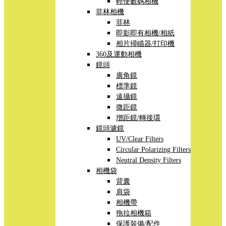
輕便數碼相機
菲林相機
菲林
即影即有相機/相紙
相片掃瞄器/打印機
360及運動相機
鏡頭
廣角鏡
標準鏡
遠攝鏡
微距鏡
增距鏡/轉接環
鏡頭濾鏡
UV/Clear Filters
Circular Polarizing Filters
Neutral Density Filters
相機袋
背囊
肩袋
相機帶
拖拉相機箱
保護裝備/配件