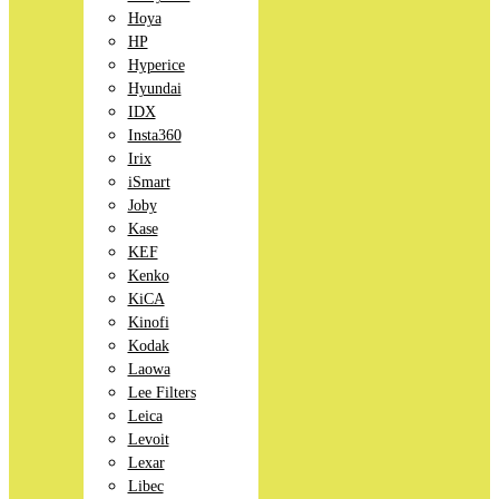
Hoya
HP
Hyperice
Hyundai
IDX
Insta360
Irix
iSmart
Joby
Kase
KEF
Kenko
KiCA
Kinofi
Kodak
Laowa
Lee Filters
Leica
Levoit
Lexar
Libec