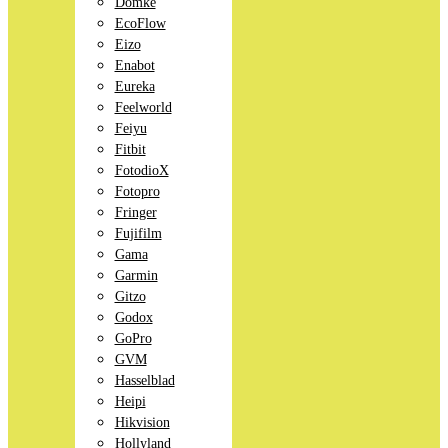
Domke
EcoFlow
Eizo
Enabot
Eureka
Feelworld
Feiyu
Fitbit
FotodioX
Fotopro
Fringer
Fujifilm
Gama
Garmin
Gitzo
Godox
GoPro
GVM
Hasselblad
Heipi
Hikvision
Hollyland