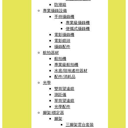
防潮箱
專業攝錄設備
手持攝錄機
專業級攝錄機
便攜式攝錄機
電影攝錄機
電影鏡頭
攝錄配件
航拍器材
航拍機
專業級航拍機
水底/陸地遙控器材
配件/消耗品
光學
雙筒望遠鏡
測距儀
單筒望遠鏡
光學配件
腳架/穩定器
腳架
三腳架雲台套裝