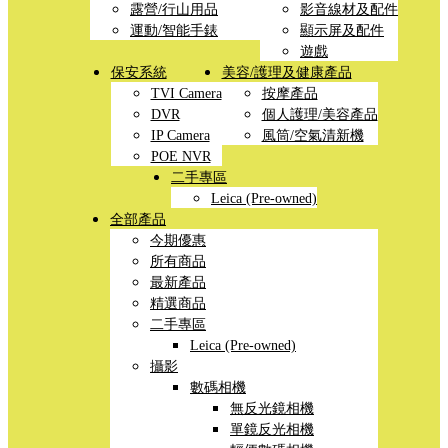
露營/行山用品
影音線材及配件
運動/智能手錶
顯示屏及配件
遊戲
保安系統
美容/護理及健康產品
TVI Camera
按摩產品
DVR
個人護理/美容產品
IP Camera
風筒/空氣清新機
POE NVR
二手專區
Leica (Pre-owned)
全部產品
今期優惠
所有商品
最新產品
精選商品
二手專區
Leica (Pre-owned)
攝影
數碼相機
無反光鏡相機
單鏡反光相機