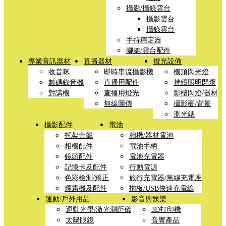
攝影/攝錄雲台
攝影雲台
攝錄雲台
手持穩定器
腳架/雲台配件
專業音訊器材
直播器材
燈光設備
收音咪
即時串流攝影機
機頂閃光燈
數碼錄音機
直播用配件
持續照明閃燈
對講機
直播用燈光
影樓閃燈/器材
無線圖傳
攝影棚/背景
測光錶
攝影配件
電池
托架套籠
相機/器材電池
相機配件
電池手柄
鏡頭配件
電池充電器
記憶卡及配件
行動電源
色彩檢測/矯正
旅行充電器/無線充電座
煙霧機及配件
拖板/USB快速充電線
運動/戶外用品
影音與娛樂
運動光學/激光測距儀
3D打印機
太陽眼鏡
音響產品