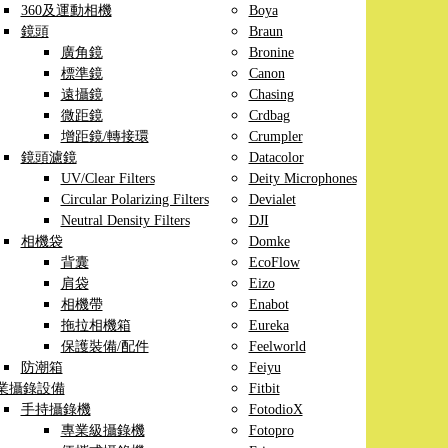
360及運動相機
Boya
鏡頭
Braun
廣角鏡
Bronine
標準鏡
Canon
遠攝鏡
Chasing
微距鏡
Crdbag
增距鏡/轉接環
Crumpler
鏡頭濾鏡
Datacolor
UV/Clear Filters
Deity Microphones
Circular Polarizing Filters
Devialet
Neutral Density Filters
DJI
相機袋
Domke
背囊
EcoFlow
肩袋
Eizo
相機帶
Enabot
拖拉相機箱
Eureka
保護裝備/配件
Feelworld
防潮箱
Feiyu
業攝錄設備
Fitbit
手持攝錄機
FotodioX
專業級攝錄機
Fotopro