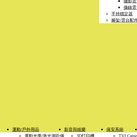
攝影雲
攝錄雲
手持穩定器
腳架/雲台配
運動/戶外用品
影音與娛樂
保安系統
運動光學/激光測距儀
3D打印機
TVI Came