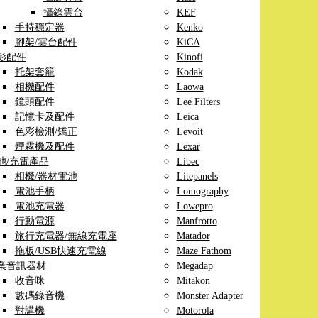
攝錄雲台
KEF
手持穩定器
Kenko
腳架/雲台配件
KiCA
影配件
Kinofi
托架套籠
Kodak
相機配件
Laowa
鏡頭配件
Lee Filters
記憶卡及配件
Leica
色彩檢測/矯正
Levoit
煙霧機及配件
Lexar
池/充電產品
Libec
相機/器材電池
Litepanels
電池手柄
Lomography
電池充電器
Lowepro
行動電源
Manfrotto
旅行充電器/無線充電座
Matador
拖板/USB快速充電線
Maze Fathom
業音訊器材
Megadap
收音咪
Mitakon
數碼錄音機
Monster Adapter
對講機
Motorola