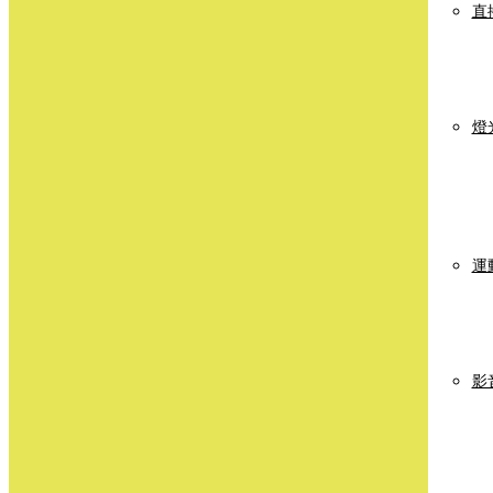
直
燈
運
影