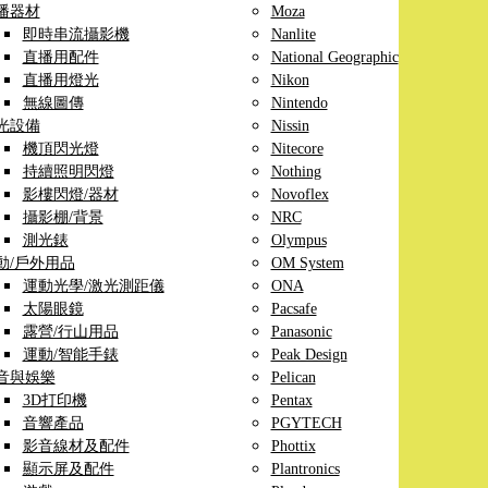
播器材
Moza
即時串流攝影機
Nanlite
直播用配件
National Geographic
直播用燈光
Nikon
無線圖傳
Nintendo
光設備
Nissin
機頂閃光燈
Nitecore
持續照明閃燈
Nothing
影樓閃燈/器材
Novoflex
攝影棚/背景
NRC
測光錶
Olympus
動/戶外用品
OM System
運動光學/激光測距儀
ONA
太陽眼鏡
Pacsafe
露營/行山用品
Panasonic
運動/智能手錶
Peak Design
音與娛樂
Pelican
3D打印機
Pentax
音響產品
PGYTECH
影音線材及配件
Phottix
顯示屏及配件
Plantronics