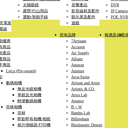
太陽眼鏡
音響產品
DVR
露營/行山用品
影音線材及配件
IP Camera
運動/智能手錶
顯示屏及配件
POE NVR
線充電座
遊戲
充電線
所有品牌
報價及採購
期優惠
7Artisans
有商品
Accsoon
新產品
Air Supply
選商品
Allianz
手專區
Amaran
Leica (Pre-owned)
Aputure
影
Arca-Swiss
數碼相機
Artisan and Artist
無反光鏡相機
Artistic & CO.
單鏡反光相機
Artra Lab
輕便數碼相機
Atomos
菲林相機
B + W
菲林
Bambu Lab
即影即有相機/相紙
Billingham
相片掃瞄器/打印機
Blackmagic Design