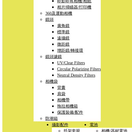
即影即有相機/相紙
相片掃瞄器/打印機
360及運動相機
鏡頭
廣角鏡
標準鏡
遠攝鏡
微距鏡
增距鏡/轉接環
鏡頭濾鏡
UV/Clear Filters
Circular Polarizing Filters
Neutral Density Filters
相機袋
背囊
肩袋
相機帶
拖拉相機箱
保護裝備/配件
防潮箱
攝影配件
電池
托架套籠
相機/器材電池