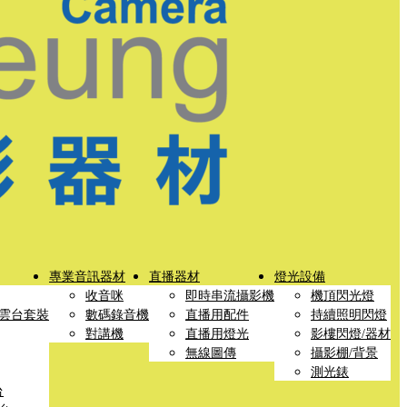
專業音訊器材
直播器材
燈光設備
收音咪
即時串流攝影機
機頂閃光燈
雲台套裝
數碼錄音機
直播用配件
持續照明閃燈
對講機
直播用燈光
影樓閃燈/器材
無線圖傳
攝影棚/背景
測光錶
台