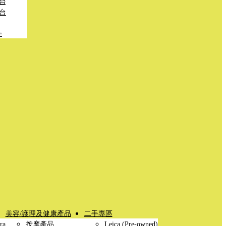
台
台
件
美容/護理及健康產品
二手專區
ra
按摩產品
Leica (Pre-owned)