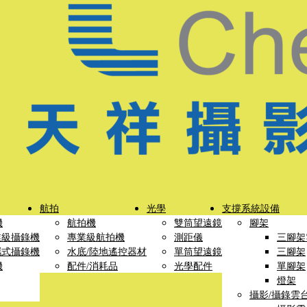
航拍
光學
支撐系統設備
機
航拍機
雙筒望遠鏡
腳架
業級攝錄機
專業級航拍機
測距儀
三腳架
攜式攝錄機
水底/陸地遙控器材
單筒望遠鏡
三腳架
機
配件/消耗品
光學配件
單腳架
燈架
攝影/攝錄雲