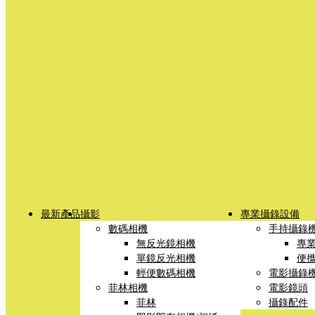
最新產品
攝影
專業攝錄設備
數碼相機
手持攝錄
無反光鏡相機
專
單鏡反光相機
便
輕便數碼相機
電影攝錄
菲林相機
電影鏡頭
菲林
攝錄配件