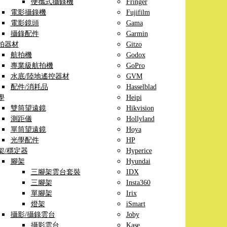
便攜式攝錄機
Fringer
電影攝錄機
Fujifilm
電影鏡頭
Gama
攝錄配件
Garmin
拍器材
Gitzo
航拍機
Godox
專業級航拍機
GoPro
水底/陸地遙控器材
GVM
配件/消耗品
Hasselblad
學
Heipi
雙筒望遠鏡
Hikvision
測距儀
Hollyland
單筒望遠鏡
Hoya
光學配件
HP
架/穩定器
Hyperice
腳架
Hyundai
三腳架雲台套裝
IDX
三腳架
Insta360
單腳架
Irix
燈架
iSmart
攝影/攝錄雲台
Joby
攝影雲台
Kase