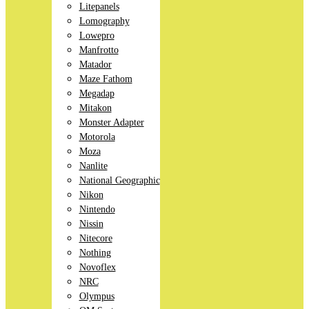
Litepanels
Lomography
Lowepro
Manfrotto
Matador
Maze Fathom
Megadap
Mitakon
Monster Adapter
Motorola
Moza
Nanlite
National Geographic
Nikon
Nintendo
Nissin
Nitecore
Nothing
Novoflex
NRC
Olympus