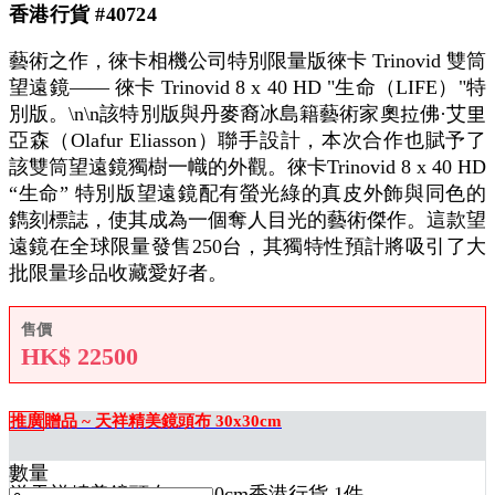
香港行貨 #40724
藝術之作，徠卡相機公司特別限量版徠卡 Trinovid 雙筒
望遠鏡—— 徠卡 Trinovid 8 x 40 HD "生命（LIFE）"特
別版。\n\n該特別版與丹麥裔冰島籍藝術家奧拉佛·艾里
亞森（Olafur Eliasson）聯手設計，本次合作也賦予了
該雙筒望遠鏡獨樹一幟的外觀。徠卡Trinovid 8 x 40 HD
“生命” 特別版望遠鏡配有螢光綠的真皮外飾與同色的
鐫刻標誌，使其成為一個奪人目光的藝術傑作。這款望
遠鏡在全球限量發售250台，其獨特性預計將吸引了大
批限量珍品收藏愛好者。
售價
HK$
22500
推廣
贈品 ~ 天祥精美鏡頭布 30x30cm
數量
送
天祥精美鏡頭布 30x30cm香港行貨 1
件