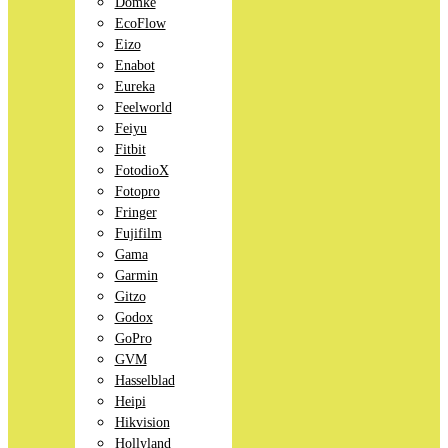
Domke
EcoFlow
Eizo
Enabot
Eureka
Feelworld
Feiyu
Fitbit
FotodioX
Fotopro
Fringer
Fujifilm
Gama
Garmin
Gitzo
Godox
GoPro
GVM
Hasselblad
Heipi
Hikvision
Hollyland