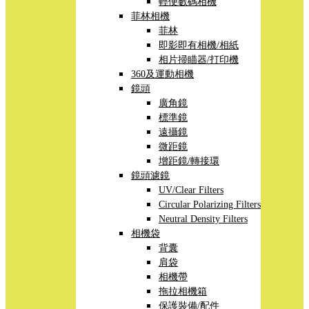
輕便數碼相機
菲林相機
菲林
即影即有相機/相紙
相片掃瞄器/打印機
360及運動相機
鏡頭
廣角鏡
標準鏡
遠攝鏡
微距鏡
增距鏡/轉接環
鏡頭濾鏡
UV/Clear Filters
Circular Polarizing Filters
Neutral Density Filters
相機袋
背囊
肩袋
相機帶
拖拉相機箱
保護裝備/配件