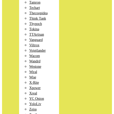
Tamron
Techart
Thecoopidea
Think Tank
Thypoch
Tokina
TTArtisan
Vanguard
Viltrox
Voigtlander
Wacom
Wandrd
Westone
Wiral
Wise
X-Rite
Xpower
Xreal
YC Onion
YoloLiv
Zeiss