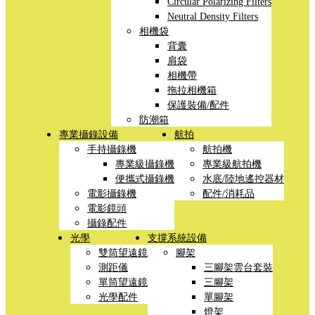
Circular Polarizing Filters
Neutral Density Filters
相機袋
背囊
肩袋
相機帶
拖拉相機箱
保護裝備/配件
防潮箱
專業攝錄設備
航拍
手持攝錄機
航拍機
專業級攝錄機
專業級航拍機
便攜式攝錄機
水底/陸地遙控器材
電影攝錄機
配件/消耗品
電影鏡頭
攝錄配件
光學
支撐系統設備
雙筒望遠鏡
腳架
測距儀
三腳架雲台套裝
單筒望遠鏡
三腳架
光學配件
單腳架
燈架