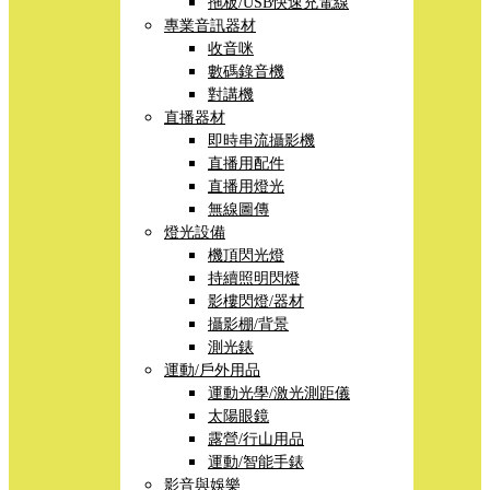
拖板/USB快速充電線
專業音訊器材
收音咪
數碼錄音機
對講機
直播器材
即時串流攝影機
直播用配件
直播用燈光
無線圖傳
燈光設備
機頂閃光燈
持續照明閃燈
影樓閃燈/器材
攝影棚/背景
測光錶
運動/戶外用品
運動光學/激光測距儀
太陽眼鏡
露營/行山用品
運動/智能手錶
影音與娛樂