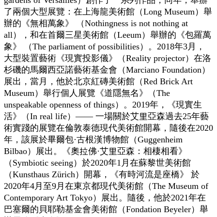
了兩個大型展覽：在上海龍美術館（Long Museum）舉
辦的《無相萬象》 （Nothingness is not nothing at
all），和在首爾三星美術館（Leeum）舉辦的《包羅萬
象》 （The parliament of possibilities）。2018年3月，
大型裝置藝術《現實投影儀》（Reality projector）在洛
杉磯的馬爾西亞諾藝術基金會（Marciano Foundation）
展出，當月，他於北京紅磚美術館（Red Brick Art
Museum）舉行個人展覽《道隱無名》（The
unspeakable openness of things）。2019年，《現實生
活》（In real life）—— 一場關於艾里亞森過去25年藝
術實踐的展覽在倫敦泰德現代美術館開幕，隨後在2020
年，該展於畢爾包·古根漢博物館（Guggenheim
Bilbao）展出。《奧拉佛·艾里亞森：相棲相看》
（Symbiotic seeing）於2020年1月在蘇黎世美術館
（Kunsthaus Zürich）開幕，《有時河流是座橋》 於
2020年4月至9月在東京都現代美術館（The Museum of
Contemporary Art Tokyo）展出。隨後，他於2021年在
巴塞爾的貝耶勒基金會美術館（Fondation Beyeler）舉