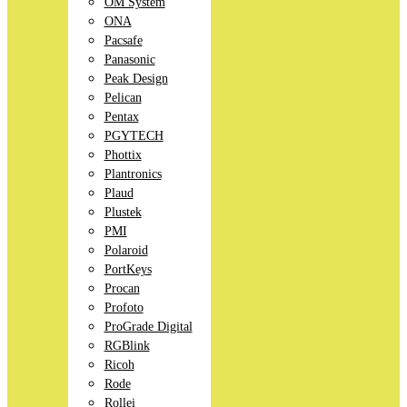
OM System
ONA
Pacsafe
Panasonic
Peak Design
Pelican
Pentax
PGYTECH
Phottix
Plantronics
Plaud
Plustek
PMI
Polaroid
PortKeys
Procan
Profoto
ProGrade Digital
RGBlink
Ricoh
Rode
Rollei