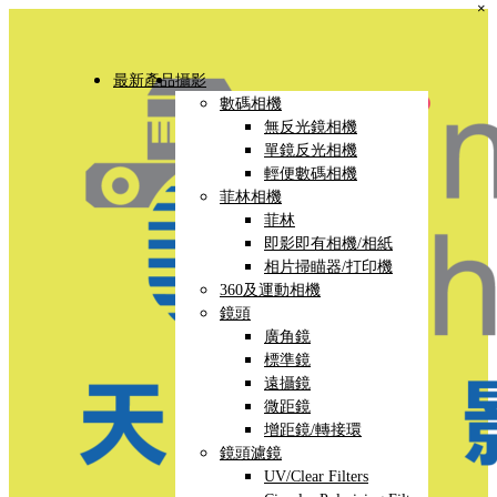
×
最新產品
攝影
數碼相機
無反光鏡相機
單鏡反光相機
輕便數碼相機
菲林相機
菲林
即影即有相機/相紙
相片掃瞄器/打印機
360及運動相機
鏡頭
廣角鏡
標準鏡
遠攝鏡
微距鏡
增距鏡/轉接環
鏡頭濾鏡
UV/Clear Filters