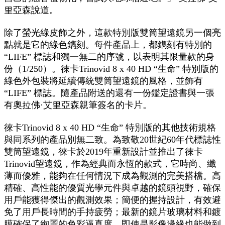
里亞森說道。
除了螢光綠皮飾之外，這款特別版雙筒望遠鏡另一個亮
點就是它的綠色鐫刻。每件產品上，都鐫刻有特別的
“LIFE” 標誌和獨一無二的序號，以表明其限量款的身
份（1/250）。徠卡Trinovid 8 x 40 HD “生命” 特別版的
綠色外包裝將延續傳統雙筒望遠鏡的風格，並飾有
“LIFE” 標誌。隨產品附送的還有一份鑑定證書與一張
有奧拉佛·艾里亞森親筆簽名的卡片。
徠卡Trinovid 8 x 40 HD “生命” 特別版的其他技術規格
與同系列的產品別無二致。為致敬20世紀60年代標誌性
雙筒望遠鏡，徠卡於2019年重新設計並推出了徠卡
Trinovid望遠鏡，作為經典而永恆的款式，它時尚、纖
薄而優雅，能夠在任何情況下成為觀測的完美搭檔。高
精確、高性能的優質光學元件與卓越的鏡頭視野，確保
用戶能獲得傑出的觀測效果；簡便的握持設計，有效避
免了用戶長時間的手持疲勞；最新的鏡片玻璃材料和鍍
膜確保了絢麗的色彩逼真度，即使是影像邊緣也能做到