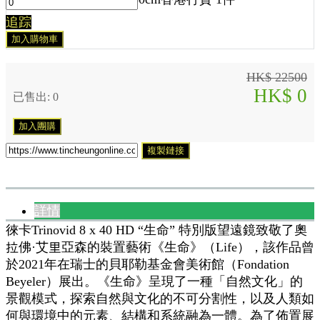
追踪
加入購物車
HK$ 22500
HK$ 0
已售出: 0
加入團購
複製鏈接
詳情
徠卡Trinovid 8 x 40 HD “生命” 特別版望遠鏡致敬了奧
拉佛·艾里亞森的裝置藝術《生命》（Life），該作品曾
於2021年在瑞士的貝耶勒基金會美術館（Fondation
Beyeler）展出。《生命》呈現了一種「自然文化」的
景觀模式，探索自然與文化的不可分割性，以及人類如
何與環境中的元素、結構和系統融為一體。為了佈置展