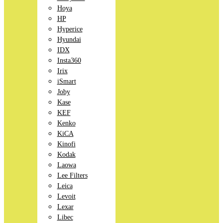
Hoya
HP
Hyperice
Hyundai
IDX
Insta360
Irix
iSmart
Joby
Kase
KEF
Kenko
KiCA
Kinofi
Kodak
Laowa
Lee Filters
Leica
Levoit
Lexar
Libec