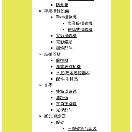
防潮箱
專業攝錄設備
手持攝錄機
專業級攝錄機
便攜式攝錄機
電影攝錄機
電影鏡頭
攝錄配件
航拍器材
航拍機
專業級航拍機
水底/陸地遙控器材
配件/消耗品
光學
雙筒望遠鏡
測距儀
單筒望遠鏡
光學配件
腳架/穩定器
腳架
三腳架雲台套裝