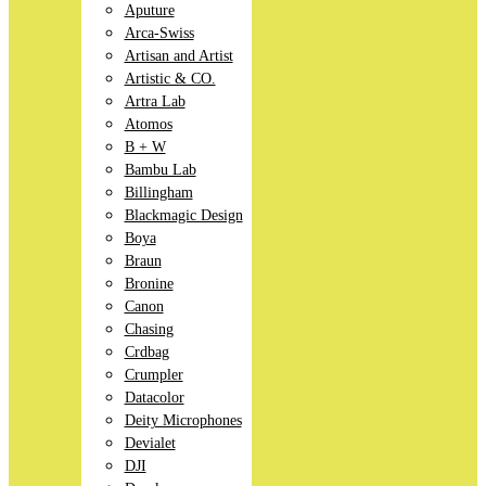
Aputure
Arca-Swiss
Artisan and Artist
Artistic & CO.
Artra Lab
Atomos
B + W
Bambu Lab
Billingham
Blackmagic Design
Boya
Braun
Bronine
Canon
Chasing
Crdbag
Crumpler
Datacolor
Deity Microphones
Devialet
DJI