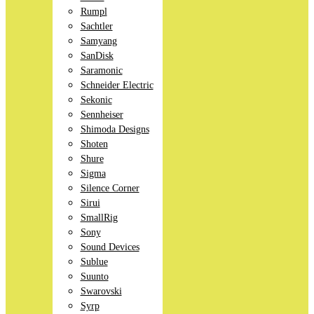
Rumpl
Sachtler
Samyang
SanDisk
Saramonic
Schneider Electric
Sekonic
Sennheiser
Shimoda Designs
Shoten
Shure
Sigma
Silence Corner
Sirui
SmallRig
Sony
Sound Devices
Sublue
Suunto
Swarovski
Syrp