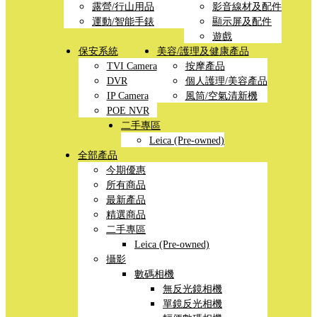
露營/行山用品
影音線材及配件
運動/智能手錶
顯示屏及配件
遊戲
保安系統
美容/護理及健康產品
TVI Camera
按摩產品
DVR
個人護理/美容產品
IP Camera
風筒/空氣清新機
POE NVR
二手專區
Leica (Pre-owned)
全部產品
今期優惠
所有商品
最新產品
精選商品
二手專區
Leica (Pre-owned)
攝影
數碼相機
無反光鏡相機
單鏡反光相機