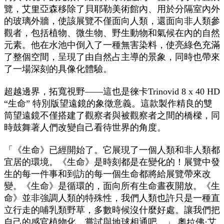
覽，艾里亞森移除了貝耶勒美術館內、用於分隔室內外
的玻璃外牆，使該展覽不僅面向人類，還面向非人類參
觀者，包括植物、微生物、野生動物和氣候在內的自然
元素。他在水池中倒入了一種無害染料，使亮綠色充滿
了整個空間，呈現了由自然占主導的景象，同時也帶來
了一場深刻的具像化體驗。
超越邊界，拓寬視野——這也是徠卡Trinovid 8 x 40 HD
“生命” 特別版望遠鏡的象徵意義。這款製作精良的雙
筒望遠鏡不僅搭建了觀察者與被觀察者之間的橋樑，同
時鼓舞著人們改變自己看待世界的角度。
「《生命》已經開始了。它展現了一個人類和非人類都
宜居的環境。《生命》是時刻都是在變化的！展覽中發
生的每一件事和到訪的每一個生命都將給展覽帶來改
變。《生命》是循環的，面向所有生命晝夜開放。《生
命》並非強調人類的特殊性，我們人類也許只是一種直
立行走的哺乳類野草，多數時候沒什麼好處。讓我們把
自己的感官植物化，嘗試與地球相通吧。」 奧拉佛·艾