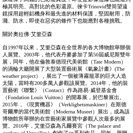
極其明亮、高對比的色彩還原。徠卡Trinovid雙筒望遠
鏡採用超輕鋁機身和最先進的材料保護，堅固耐用，防
濺、防水，即使在惡劣的條件下也能應對各種挑戰。
關於奧拉佛·艾里亞森
自1997年以來，艾里亞森在全世界的各大博物館舉辦個
人展覽。2003年，他代表丹麥參加了第50屆威尼斯雙年
展，同年，他在倫敦泰德現代美術館（Tate Modern）
的渦輪大廳開展了大型裝置藝術展《氣象計畫》(The
weather project），展出了一個被薄霧籠罩的巨大人造
太陽，當時有200多萬人參觀該展覽。2014年，他的裝
置藝術《聯繫》（Contact）作為路易·威登基金會
（Fondation Louis Vuitton）的開幕展，於巴黎展出。
2015年，《現實機器》（Verklighetsmaskiner）在斯德
哥爾摩的當代美術館（Moderna Museet）展出，成為該
博物館所舉辦的在世藝術家展覽中參觀人次最多的展
覽。2016年，艾里亞森為凡爾賽宮（The palace and
gardens of Versailles）創作了一系列作品，同年，舉辦