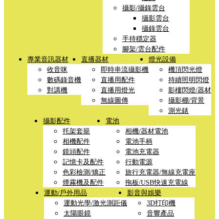
攝影/攝錄雲台
攝影雲台
攝錄雲台
手持穩定器
腳架/雲台配件
專業音訊器材
直播器材
燈光設備
收音咪
即時串流攝影機
機頂閃光燈
數碼錄音機
直播用配件
持續照明閃燈
對講機
直播用燈光
影樓閃燈/器材
無線圖傳
攝影棚/背景
測光錶
攝影配件
電池
托架套籠
相機/器材電池
相機配件
電池手柄
鏡頭配件
電池充電器
記憶卡及配件
行動電源
色彩檢測/矯正
旅行充電器/無線充電座
煙霧機及配件
拖板/USB快速充電線
運動/戶外用品
影音與娛樂
運動光學/激光測距儀
3D打印機
太陽眼鏡
音響產品