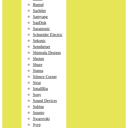
Rumpl
Sachtler
Samyang
SanDisk
Saramonic
Schneider Electric
Sekonic
Sennheiser
Shimoda Designs
Shoten
Shure
Sigma
Silence Corner
Sirui
SmallRig
Sony
Sound Devices
Sublue
Suunto
Swarovski
Syrp