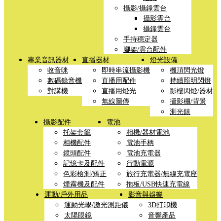
攝影/攝錄雲台
攝影雲台
攝錄雲台
手持穩定器
腳架/雲台配件
專業音訊器材
直播器材
燈光設備
收音咪
即時串流攝影機
機頂閃光燈
數碼錄音機
直播用配件
持續照明閃燈
對講機
直播用燈光
影樓閃燈/器材
無線圖傳
攝影棚/背景
測光錶
攝影配件
電池
托架套籠
相機/器材電池
相機配件
電池手柄
鏡頭配件
電池充電器
記憶卡及配件
行動電源
色彩檢測/矯正
旅行充電器/無線充電座
煙霧機及配件
拖板/USB快速充電線
運動/戶外用品
影音與娛樂
運動光學/激光測距儀
3D打印機
太陽眼鏡
音響產品