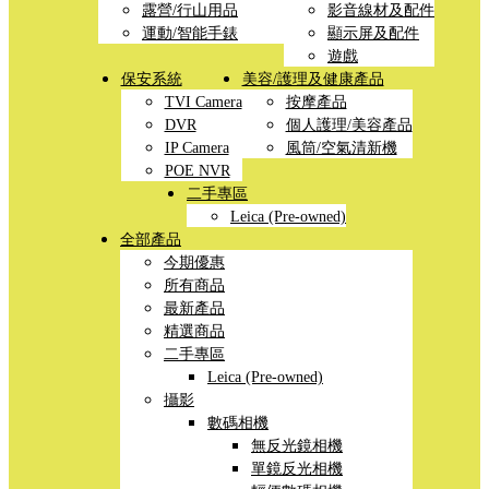
露營/行山用品
影音線材及配件
運動/智能手錶
顯示屏及配件
遊戲
保安系統
美容/護理及健康產品
TVI Camera
按摩產品
DVR
個人護理/美容產品
IP Camera
風筒/空氣清新機
POE NVR
二手專區
Leica (Pre-owned)
全部產品
今期優惠
所有商品
最新產品
精選商品
二手專區
Leica (Pre-owned)
攝影
數碼相機
無反光鏡相機
單鏡反光相機