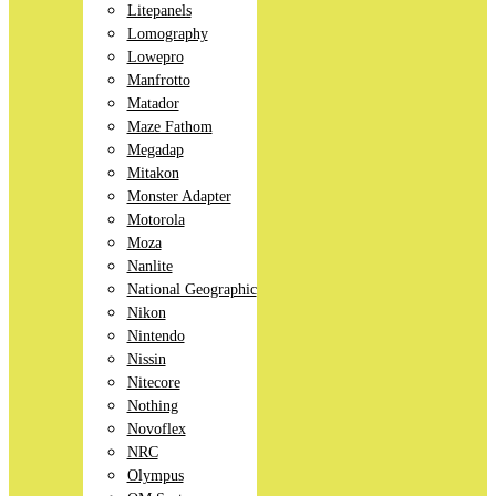
Litepanels
Lomography
Lowepro
Manfrotto
Matador
Maze Fathom
Megadap
Mitakon
Monster Adapter
Motorola
Moza
Nanlite
National Geographic
Nikon
Nintendo
Nissin
Nitecore
Nothing
Novoflex
NRC
Olympus