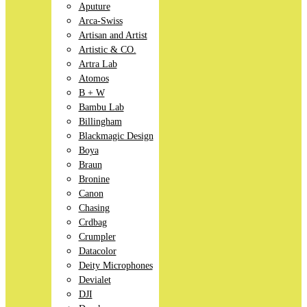
Aputure
Arca-Swiss
Artisan and Artist
Artistic & CO.
Artra Lab
Atomos
B + W
Bambu Lab
Billingham
Blackmagic Design
Boya
Braun
Bronine
Canon
Chasing
Crdbag
Crumpler
Datacolor
Deity Microphones
Devialet
DJI