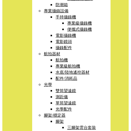
防潮箱
專業攝錄設備
手持攝錄機
專業級攝錄機
便攜式攝錄機
電影攝錄機
電影鏡頭
攝錄配件
航拍器材
航拍機
專業級航拍機
水底/陸地遙控器材
配件/消耗品
光學
雙筒望遠鏡
測距儀
單筒望遠鏡
光學配件
腳架/穩定器
腳架
三腳架雲台套裝