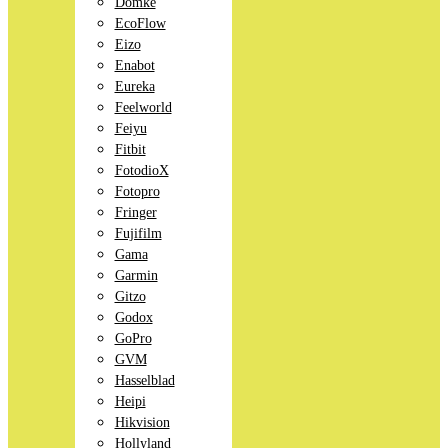
Domke
EcoFlow
Eizo
Enabot
Eureka
Feelworld
Feiyu
Fitbit
FotodioX
Fotopro
Fringer
Fujifilm
Gama
Garmin
Gitzo
Godox
GoPro
GVM
Hasselblad
Heipi
Hikvision
Hollyland