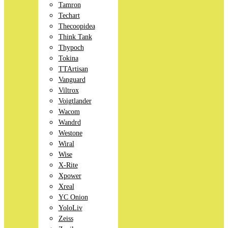
Tamron
Techart
Thecoopidea
Think Tank
Thypoch
Tokina
TTArtisan
Vanguard
Viltrox
Voigtlander
Wacom
Wandrd
Westone
Wiral
Wise
X-Rite
Xpower
Xreal
YC Onion
YoloLiv
Zeiss