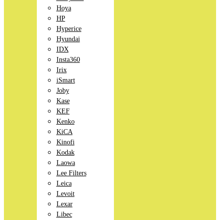
Hoya
HP
Hyperice
Hyundai
IDX
Insta360
Irix
iSmart
Joby
Kase
KEF
Kenko
KiCA
Kinofi
Kodak
Laowa
Lee Filters
Leica
Levoit
Lexar
Libec