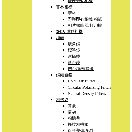
輕便數碼相機
菲林相機
菲林
即影即有相機/相紙
相片掃瞄器/打印機
360及運動相機
鏡頭
廣角鏡
標準鏡
遠攝鏡
微距鏡
增距鏡/轉接環
鏡頭濾鏡
UV/Clear Filters
Circular Polarizing Filters
Neutral Density Filters
相機袋
背囊
肩袋
相機帶
拖拉相機箱
保護裝備/配件