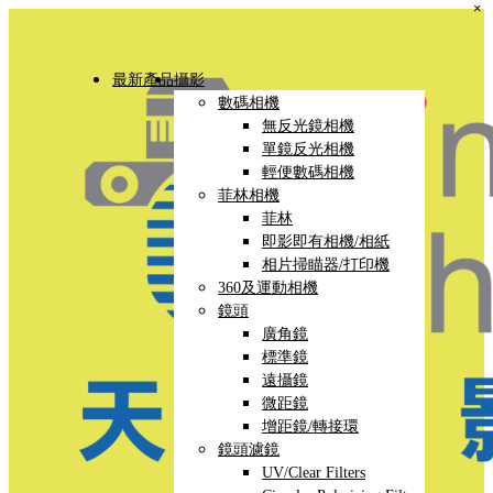
×
最新產品
攝影
數碼相機
無反光鏡相機
單鏡反光相機
輕便數碼相機
菲林相機
菲林
即影即有相機/相紙
相片掃瞄器/打印機
360及運動相機
鏡頭
廣角鏡
標準鏡
遠攝鏡
微距鏡
增距鏡/轉接環
鏡頭濾鏡
UV/Clear Filters