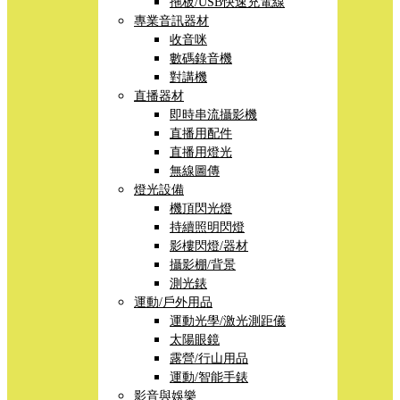
拖板/USB快速充電線
專業音訊器材
收音咪
數碼錄音機
對講機
直播器材
即時串流攝影機
直播用配件
直播用燈光
無線圖傳
燈光設備
機頂閃光燈
持續照明閃燈
影樓閃燈/器材
攝影棚/背景
測光錶
運動/戶外用品
運動光學/激光測距儀
太陽眼鏡
露營/行山用品
運動/智能手錶
影音與娛樂