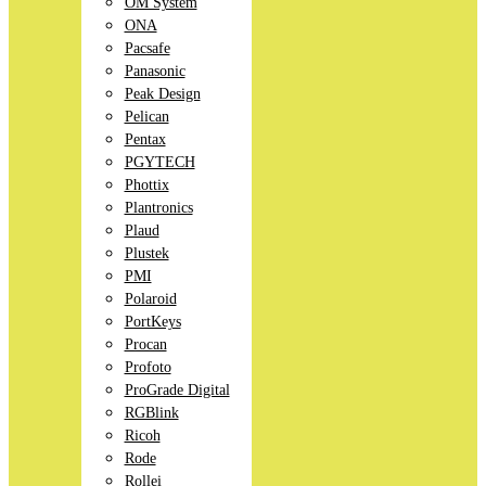
OM System
ONA
Pacsafe
Panasonic
Peak Design
Pelican
Pentax
PGYTECH
Phottix
Plantronics
Plaud
Plustek
PMI
Polaroid
PortKeys
Procan
Profoto
ProGrade Digital
RGBlink
Ricoh
Rode
Rollei