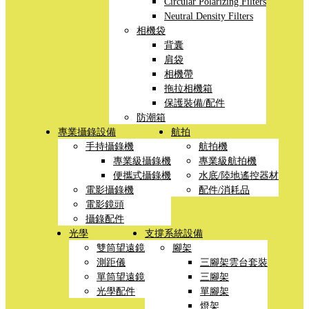
Circular Polarizing Filters
Neutral Density Filters
相機袋
背囊
肩袋
相機帶
拖拉相機箱
保護裝備/配件
防潮箱
專業攝錄設備
航拍
手持攝錄機
航拍機
專業級攝錄機
專業級航拍機
便攜式攝錄機
水底/陸地遙控器材
電影攝錄機
配件/消耗品
電影鏡頭
攝錄配件
光學
支撐系統設備
雙筒望遠鏡
腳架
測距儀
三腳架雲台套裝
單筒望遠鏡
三腳架
光學配件
單腳架
燈架