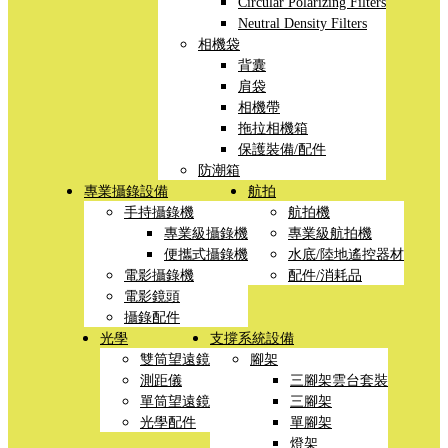
Circular Polarizing Filters
Neutral Density Filters
相機袋
背囊
肩袋
相機帶
拖拉相機箱
保護裝備/配件
防潮箱
專業攝錄設備
航拍
手持攝錄機
航拍機
專業級攝錄機
專業級航拍機
便攜式攝錄機
水底/陸地遙控器材
電影攝錄機
配件/消耗品
電影鏡頭
攝錄配件
光學
支撐系統設備
雙筒望遠鏡
腳架
測距儀
三腳架雲台套裝
單筒望遠鏡
三腳架
光學配件
單腳架
燈架