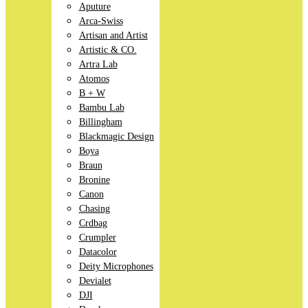
Aputure
Arca-Swiss
Artisan and Artist
Artistic & CO.
Artra Lab
Atomos
B + W
Bambu Lab
Billingham
Blackmagic Design
Boya
Braun
Bronine
Canon
Chasing
Crdbag
Crumpler
Datacolor
Deity Microphones
Devialet
DJI