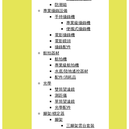
防潮箱
專業攝錄設備
手持攝錄機
專業級攝錄機
便攜式攝錄機
電影攝錄機
電影鏡頭
攝錄配件
航拍器材
航拍機
專業級航拍機
水底/陸地遙控器材
配件/消耗品
光學
雙筒望遠鏡
測距儀
單筒望遠鏡
光學配件
腳架/穩定器
腳架
三腳架雲台套裝