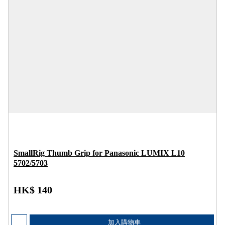
SmallRig Thumb Grip for Panasonic LUMIX L10
5702/5703
HK$ 140
加入購物車