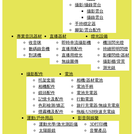
攝影/攝錄雲台
攝影雲台
攝錄雲台
手持穩定器
腳架/雲台配件
專業音訊器材
直播器材
燈光設備
收音咪
即時串流攝影機
機頂閃光燈
數碼錄音機
直播用配件
持續照明閃燈
對講機
直播用燈光
影樓閃燈/器材
無線圖傳
攝影棚/背景
測光錶
攝影配件
電池
托架套籠
相機/器材電池
相機配件
電池手柄
鏡頭配件
電池充電器
記憶卡及配件
行動電源
色彩檢測/矯正
旅行充電器/無線充電座
煙霧機及配件
拖板/USB快速充電線
運動/戶外用品
影音與娛樂
運動光學/激光測距儀
3D打印機
太陽眼鏡
音響產品