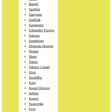
Rumpl
Sachtler
Samyang
SanDisk
Saramonic
Schneider Electric
Sekonic
Sennheiser
Shimoda Designs
Shoten
Shure
Sigma
Silence Corner
Sirui
SmallRig
Sony
Sound Devices
Sublue
Suunto
Swarovski
Syrp