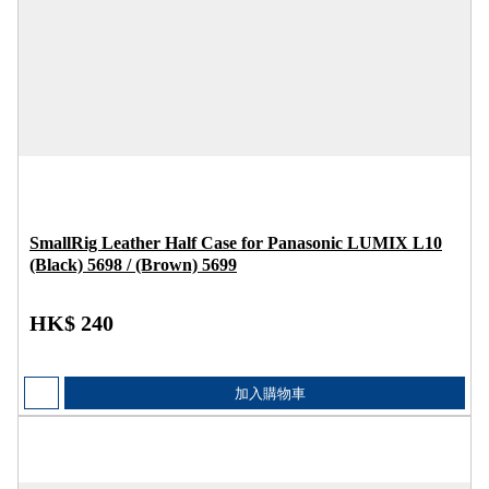
SmallRig Leather Half Case for Panasonic LUMIX L10
(Black) 5698 / (Brown) 5699
HK$ 240
加入購物車