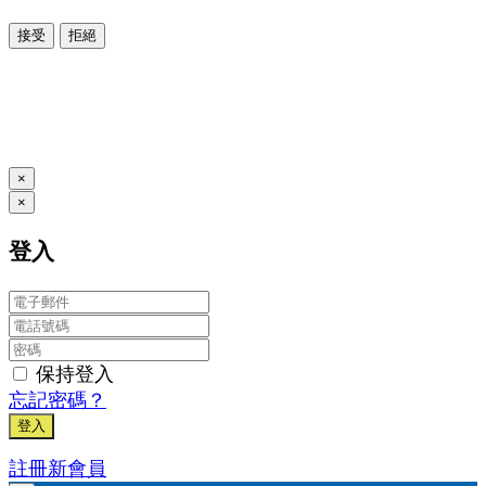
接受
拒絕
本系統由
提供
© Copyright 2026
www.posify.me
×
×
登入
保持登入
忘記密碼？
登入
註冊新會員