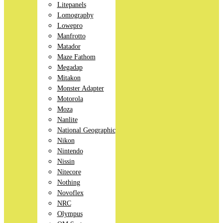
Litepanels
Lomography
Lowepro
Manfrotto
Matador
Maze Fathom
Megadap
Mitakon
Monster Adapter
Motorola
Moza
Nanlite
National Geographic
Nikon
Nintendo
Nissin
Nitecore
Nothing
Novoflex
NRC
Olympus