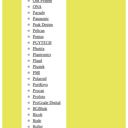
OM System
ONA
Pacsafe
Panasonic
Peak Design
Pelican
Pentax
PGYTECH
Phottix
Plantronics
Plaud
Plustek
PMI
Polaroid
PortKeys
Procan
Profoto
ProGrade Digital
RGBlink
Ricoh
Rode
Rollei