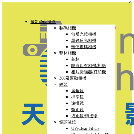
×
最新產品
攝影
數碼相機
無反光鏡相機
單鏡反光相機
輕便數碼相機
菲林相機
菲林
即影即有相機/相紙
相片掃瞄器/打印機
360及運動相機
鏡頭
廣角鏡
標準鏡
遠攝鏡
微距鏡
增距鏡/轉接環
鏡頭濾鏡
UV/Clear Filters