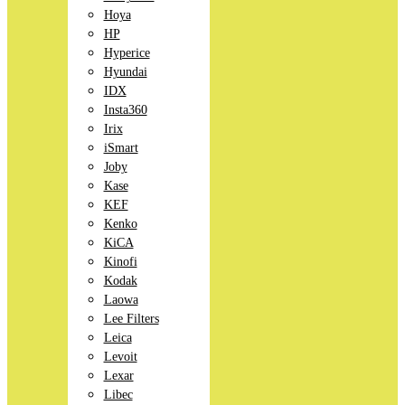
Hoya
HP
Hyperice
Hyundai
IDX
Insta360
Irix
iSmart
Joby
Kase
KEF
Kenko
KiCA
Kinofi
Kodak
Laowa
Lee Filters
Leica
Levoit
Lexar
Libec