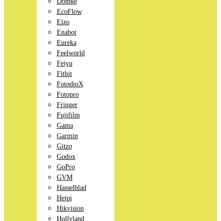
Domke
EcoFlow
Eizo
Enabot
Eureka
Feelworld
Feiyu
Fitbit
FotodioX
Fotopro
Fringer
Fujifilm
Gama
Garmin
Gitzo
Godox
GoPro
GVM
Hasselblad
Heipi
Hikvision
Hollyland