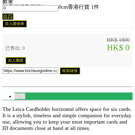
數量
送
天祥精美鏡頭布 30x30cm香港行貨 1
件
追踪
加入購物車
HK$ 1800
HK$ 0
已售出: 0
加入團購
複製鏈接
詳情
The Leica Cardholder horizontal offers space for six cards.
It is a stylish, timeless and simple companion for everyday
use, allowing you to keep your most important cards and
ID documents close at hand at all times.