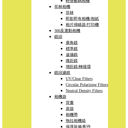
輕便數碼相機
菲林相機
菲林
即影即有相機/相紙
相片掃瞄器/打印機
360及運動相機
鏡頭
廣角鏡
標準鏡
遠攝鏡
微距鏡
增距鏡/轉接環
鏡頭濾鏡
UV/Clear Filters
Circular Polarizing Filters
Neutral Density Filters
相機袋
背囊
肩袋
相機帶
拖拉相機箱
保護裝備/配件