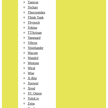
Tamron
Techart
Thecoopidea
Think Tank
Thypoch
Tokina
TTArtisan
Vanguard
Viltrox
Voigtlander
Wacom
Wandrd
Westone
Wiral
Wise
X-Rite
Xpower
Xreal
YC Onion
YoloLiv
Zeiss