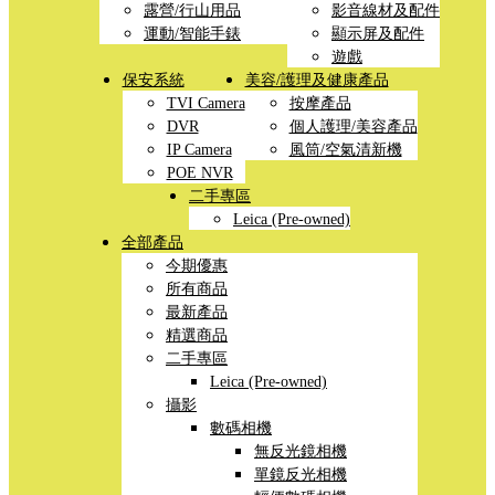
露營/行山用品
影音線材及配件
運動/智能手錶
顯示屏及配件
遊戲
保安系統
美容/護理及健康產品
TVI Camera
按摩產品
DVR
個人護理/美容產品
IP Camera
風筒/空氣清新機
POE NVR
二手專區
Leica (Pre-owned)
全部產品
今期優惠
所有商品
最新產品
精選商品
二手專區
Leica (Pre-owned)
攝影
數碼相機
無反光鏡相機
單鏡反光相機