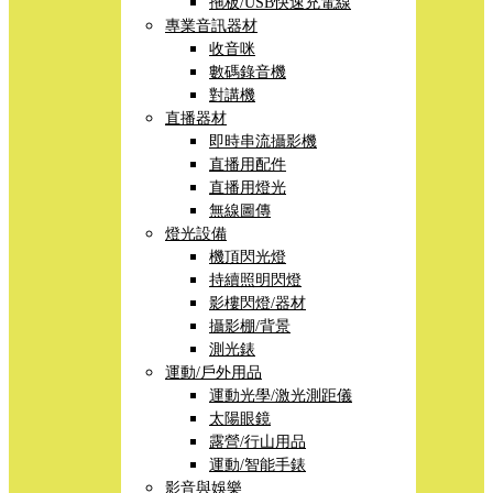
拖板/USB快速充電線
專業音訊器材
收音咪
數碼錄音機
對講機
直播器材
即時串流攝影機
直播用配件
直播用燈光
無線圖傳
燈光設備
機頂閃光燈
持續照明閃燈
影樓閃燈/器材
攝影棚/背景
測光錶
運動/戶外用品
運動光學/激光測距儀
太陽眼鏡
露營/行山用品
運動/智能手錶
影音與娛樂