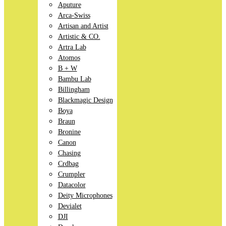
Aputure
Arca-Swiss
Artisan and Artist
Artistic & CO.
Artra Lab
Atomos
B + W
Bambu Lab
Billingham
Blackmagic Design
Boya
Braun
Bronine
Canon
Chasing
Crdbag
Crumpler
Datacolor
Deity Microphones
Devialet
DJI