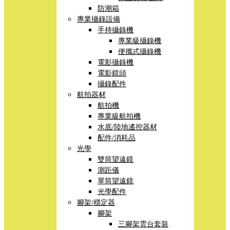
防潮箱
專業攝錄設備
手持攝錄機
專業級攝錄機
便攜式攝錄機
電影攝錄機
電影鏡頭
攝錄配件
航拍器材
航拍機
專業級航拍機
水底/陸地遙控器材
配件/消耗品
光學
雙筒望遠鏡
測距儀
單筒望遠鏡
光學配件
腳架/穩定器
腳架
三腳架雲台套裝