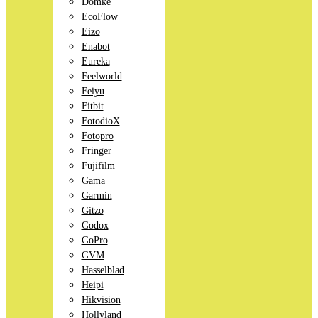
Domke
EcoFlow
Eizo
Enabot
Eureka
Feelworld
Feiyu
Fitbit
FotodioX
Fotopro
Fringer
Fujifilm
Gama
Garmin
Gitzo
Godox
GoPro
GVM
Hasselblad
Heipi
Hikvision
Hollyland