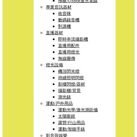
拖板/USB快速充電線
專業音訊器材
收音咪
數碼錄音機
對講機
直播器材
即時串流攝影機
直播用配件
直播用燈光
無線圖傳
燈光設備
機頂閃光燈
持續照明閃燈
影樓閃燈/器材
攝影棚/背景
測光錶
運動/戶外用品
運動光學/激光測距儀
太陽眼鏡
露營/行山用品
運動/智能手錶
影音與娛樂