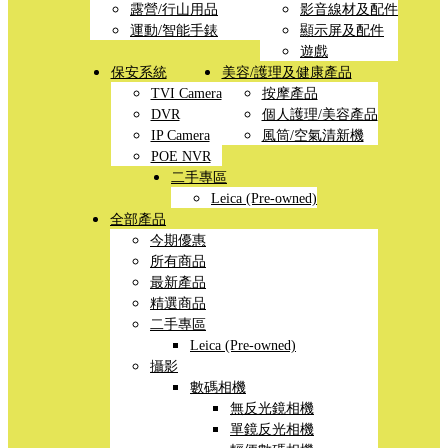
露營/行山用品
影音線材及配件
運動/智能手錶
顯示屏及配件
遊戲
保安系統
美容/護理及健康產品
TVI Camera
按摩產品
DVR
個人護理/美容產品
IP Camera
風筒/空氣清新機
POE NVR
二手專區
Leica (Pre-owned)
全部產品
今期優惠
所有商品
最新產品
精選商品
二手專區
Leica (Pre-owned)
攝影
數碼相機
無反光鏡相機
單鏡反光相機