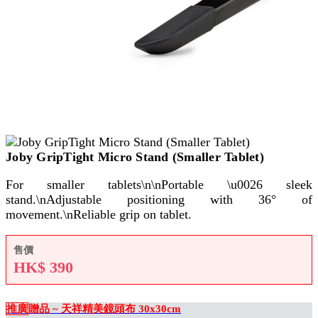
Joby GripTight Micro Stand (Smaller Tablet)
For smaller tablets\n\nPortable \u0026 sleek
stand.\nAdjustable positioning with 36° of
movement.\nReliable grip on tablet.
售價
HK$
390
推廣
贈品 ~ 天祥精美鏡頭布 30x30cm