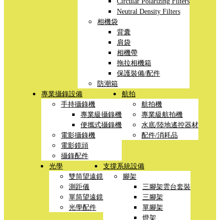
Circular Polarizing Filters
Neutral Density Filters
相機袋
背囊
肩袋
相機帶
拖拉相機箱
保護裝備/配件
防潮箱
專業攝錄設備
航拍
手持攝錄機
航拍機
專業級攝錄機
專業級航拍機
便攜式攝錄機
水底/陸地遙控器材
電影攝錄機
配件/消耗品
電影鏡頭
攝錄配件
光學
支撐系統設備
雙筒望遠鏡
腳架
測距儀
三腳架雲台套裝
單筒望遠鏡
三腳架
光學配件
單腳架
燈架