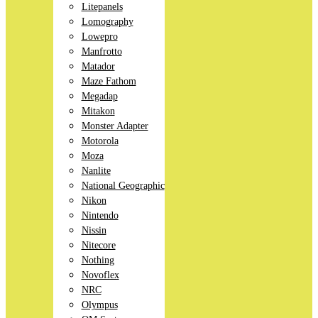
Litepanels
Lomography
Lowepro
Manfrotto
Matador
Maze Fathom
Megadap
Mitakon
Monster Adapter
Motorola
Moza
Nanlite
National Geographic
Nikon
Nintendo
Nissin
Nitecore
Nothing
Novoflex
NRC
Olympus