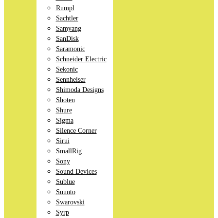
Rumpl
Sachtler
Samyang
SanDisk
Saramonic
Schneider Electric
Sekonic
Sennheiser
Shimoda Designs
Shoten
Shure
Sigma
Silence Corner
Sirui
SmallRig
Sony
Sound Devices
Sublue
Suunto
Swarovski
Syrp