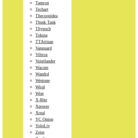
Tamron
Techart
Thecoopidea
Think Tank
Thypoch
Tokina
TTArtisan
Vanguard
Viltrox
Voigtlander
Wacom
Wandrd
Westone
Wiral
Wise
X-Rite
Xpower
Xreal
YC Onion
YoloLiv
Zeiss