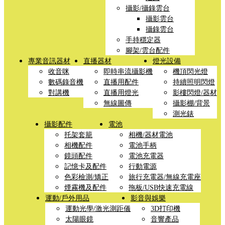
攝影/攝錄雲台
攝影雲台
攝錄雲台
手持穩定器
腳架/雲台配件
專業音訊器材
直播器材
燈光設備
收音咪
即時串流攝影機
機頂閃光燈
數碼錄音機
直播用配件
持續照明閃燈
對講機
直播用燈光
影樓閃燈/器材
無線圖傳
攝影棚/背景
測光錶
攝影配件
電池
托架套籠
相機/器材電池
相機配件
電池手柄
鏡頭配件
電池充電器
記憶卡及配件
行動電源
色彩檢測/矯正
旅行充電器/無線充電座
煙霧機及配件
拖板/USB快速充電線
運動/戶外用品
影音與娛樂
運動光學/激光測距儀
3D打印機
太陽眼鏡
音響產品