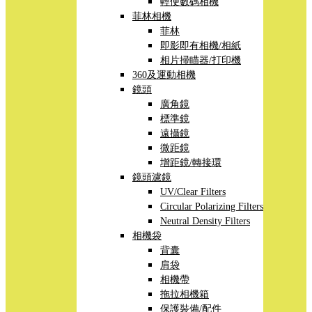
輕便數碼相機
菲林相機
菲林
即影即有相機/相紙
相片掃瞄器/打印機
360及運動相機
鏡頭
廣角鏡
標準鏡
遠攝鏡
微距鏡
增距鏡/轉接環
鏡頭濾鏡
UV/Clear Filters
Circular Polarizing Filters
Neutral Density Filters
相機袋
背囊
肩袋
相機帶
拖拉相機箱
保護裝備/配件