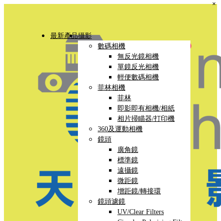
×
最新產品
攝影
數碼相機
無反光鏡相機
單鏡反光相機
輕便數碼相機
菲林相機
菲林
即影即有相機/相紙
相片掃瞄器/打印機
360及運動相機
鏡頭
廣角鏡
標準鏡
遠攝鏡
微距鏡
增距鏡/轉接環
鏡頭濾鏡
UV/Clear Filters