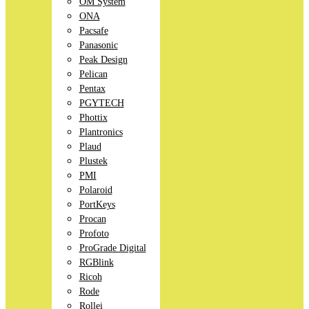
OM System
ONA
Pacsafe
Panasonic
Peak Design
Pelican
Pentax
PGYTECH
Phottix
Plantronics
Plaud
Plustek
PMI
Polaroid
PortKeys
Procan
Profoto
ProGrade Digital
RGBlink
Ricoh
Rode
Rollei