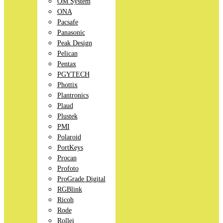
OM System
ONA
Pacsafe
Panasonic
Peak Design
Pelican
Pentax
PGYTECH
Phottix
Plantronics
Plaud
Plustek
PMI
Polaroid
PortKeys
Procan
Profoto
ProGrade Digital
RGBlink
Ricoh
Rode
Rollei