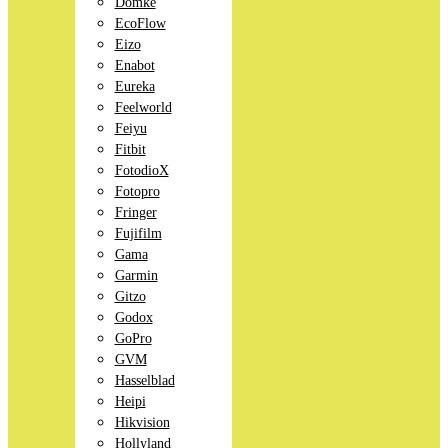
Domke
EcoFlow
Eizo
Enabot
Eureka
Feelworld
Feiyu
Fitbit
FotodioX
Fotopro
Fringer
Fujifilm
Gama
Garmin
Gitzo
Godox
GoPro
GVM
Hasselblad
Heipi
Hikvision
Hollyland