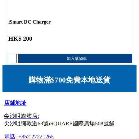
iSmart DC Charger
HK$ 200
加入購物車
購物滿$700免費本地送貨
店鋪地址
尖沙咀旗艦店:
尖沙咀彌敦道63號iSQUARE國際廣場508號舖
電話: +852 27221265