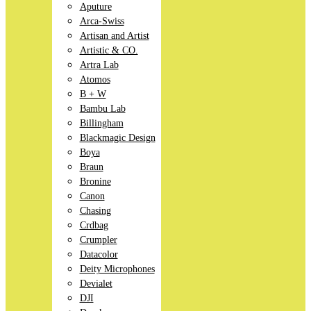
Aputure
Arca-Swiss
Artisan and Artist
Artistic & CO.
Artra Lab
Atomos
B + W
Bambu Lab
Billingham
Blackmagic Design
Boya
Braun
Bronine
Canon
Chasing
Crdbag
Crumpler
Datacolor
Deity Microphones
Devialet
DJI