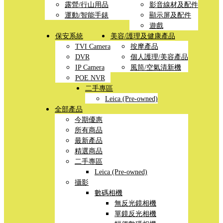
露營/行山用品
影音線材及配件
運動/智能手錶
顯示屏及配件
遊戲
保安系統
美容/護理及健康產品
TVI Camera
按摩產品
DVR
個人護理/美容產品
IP Camera
風筒/空氣清新機
POE NVR
二手專區
Leica (Pre-owned)
全部產品
今期優惠
所有商品
最新產品
精選商品
二手專區
Leica (Pre-owned)
攝影
數碼相機
無反光鏡相機
單鏡反光相機