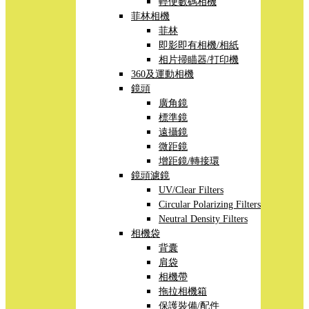
輕便數碼相機
菲林相機
菲林
即影即有相機/相紙
相片掃瞄器/打印機
360及運動相機
鏡頭
廣角鏡
標準鏡
遠攝鏡
微距鏡
增距鏡/轉接環
鏡頭濾鏡
UV/Clear Filters
Circular Polarizing Filters
Neutral Density Filters
相機袋
背囊
肩袋
相機帶
拖拉相機箱
保護裝備/配件