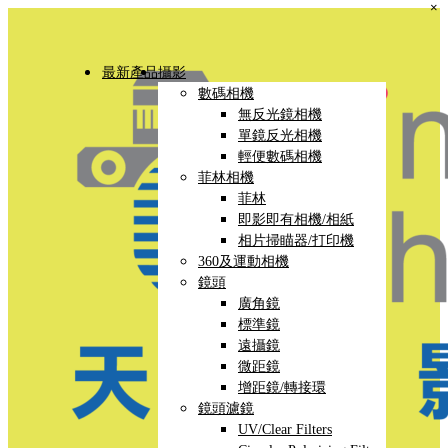
×
最新產品
攝影
數碼相機
無反光鏡相機
單鏡反光相機
輕便數碼相機
菲林相機
菲林
即影即有相機/相紙
相片掃瞄器/打印機
360及運動相機
鏡頭
廣角鏡
標準鏡
遠攝鏡
微距鏡
增距鏡/轉接環
鏡頭濾鏡
UV/Clear Filters