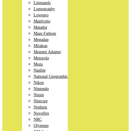
Litepanels
Lomography
Lowepro
Manfrotto
Matador
Maze Fathom
Megadap
Mitakon
Monster Adapter
Motorola
Moza
Nanlite
National Geographic
Nikon
Nintendo
Nissin
Nitecore
Nothing
Novoflex
NRC
Olympus