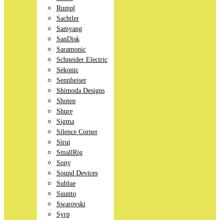
Rumpl
Sachtler
Samyang
SanDisk
Saramonic
Schneider Electric
Sekonic
Sennheiser
Shimoda Designs
Shoten
Shure
Sigma
Silence Corner
Sirui
SmallRig
Sony
Sound Devices
Sublue
Suunto
Swarovski
Syrp