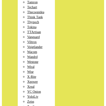
Tamron
Techart
Thecoopidea
Think Tank
Thypoch
Tokina
TTArtisan
Vanguard
Viltrox
Voigtlander
Wacom
Wandrd
Westone
Wiral
Wise
X-Rite
Xpower
Xreal
YC Onion
YoloLiv
Zeiss