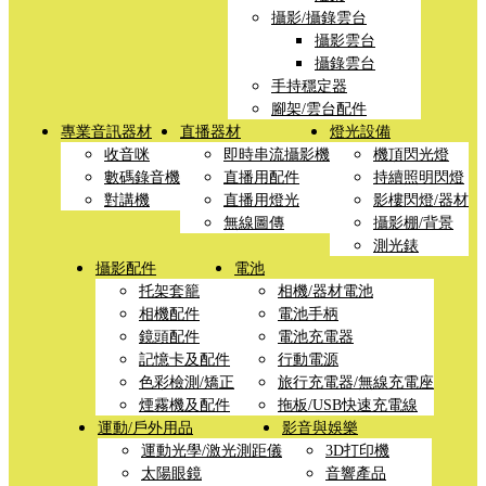
攝影/攝錄雲台
攝影雲台
攝錄雲台
手持穩定器
腳架/雲台配件
專業音訊器材
直播器材
燈光設備
收音咪
即時串流攝影機
機頂閃光燈
數碼錄音機
直播用配件
持續照明閃燈
對講機
直播用燈光
影樓閃燈/器材
無線圖傳
攝影棚/背景
測光錶
攝影配件
電池
托架套籠
相機/器材電池
相機配件
電池手柄
鏡頭配件
電池充電器
記憶卡及配件
行動電源
色彩檢測/矯正
旅行充電器/無線充電座
煙霧機及配件
拖板/USB快速充電線
運動/戶外用品
影音與娛樂
運動光學/激光測距儀
3D打印機
太陽眼鏡
音響產品