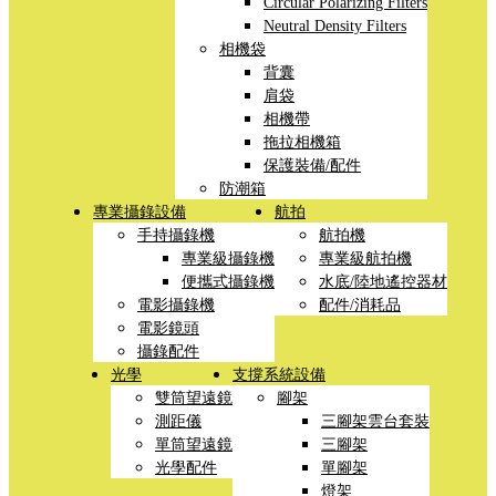
Circular Polarizing Filters
Neutral Density Filters
相機袋
背囊
肩袋
相機帶
拖拉相機箱
保護裝備/配件
防潮箱
專業攝錄設備
航拍
手持攝錄機
航拍機
專業級攝錄機
專業級航拍機
便攜式攝錄機
水底/陸地遙控器材
電影攝錄機
配件/消耗品
電影鏡頭
攝錄配件
光學
支撐系統設備
雙筒望遠鏡
腳架
測距儀
三腳架雲台套裝
單筒望遠鏡
三腳架
光學配件
單腳架
燈架