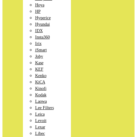
Hoya
HP
Hyperice
Hyundai
IDX
Insta360
Irix
iSmart
Joby
Kase
KEF
Kenko
KiCA
Kinofi
Kodak
Laowa
Lee Filters
Leica
Levoit
Lexar
Libec