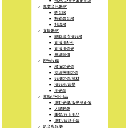
拖板/USB快速充電線
專業音訊器材
收音咪
數碼錄音機
對講機
直播器材
即時串流攝影機
直播用配件
直播用燈光
無線圖傳
燈光設備
機頂閃光燈
持續照明閃燈
影樓閃燈/器材
攝影棚/背景
測光錶
運動/戶外用品
運動光學/激光測距儀
太陽眼鏡
露營/行山用品
運動/智能手錶
影音與娛樂