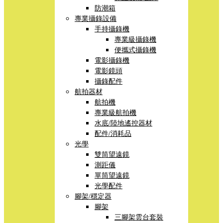
防潮箱
專業攝錄設備
手持攝錄機
專業級攝錄機
便攜式攝錄機
電影攝錄機
電影鏡頭
攝錄配件
航拍器材
航拍機
專業級航拍機
水底/陸地遙控器材
配件/消耗品
光學
雙筒望遠鏡
測距儀
單筒望遠鏡
光學配件
腳架/穩定器
腳架
三腳架雲台套裝