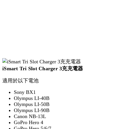
iSmart Tri Slot Charger 3充充電器
適用於以下電池
Sony BX1
Olympus LI-40B
Olympus LI-50B
Olympus LI-90B
Canon NB-13L
GoPro Hero 4
GoPro Hero 5/6/7