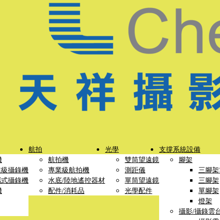
航拍
光學
支撐系統設備
機
航拍機
雙筒望遠鏡
腳架
業級攝錄機
專業級航拍機
測距儀
三腳架
攜式攝錄機
水底/陸地遙控器材
單筒望遠鏡
三腳架
機
配件/消耗品
光學配件
單腳架
燈架
攝影/攝錄雲