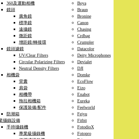
360及運動相機
Boya
鏡頭
Braun
廣角鏡
Bronine
標準鏡
Canon
遠攝鏡
Chasing
微距鏡
Crdbag
增距鏡/轉接環
Crumpler
鏡頭濾鏡
Datacolor
UV/Clear Filters
Deity Microphones
Circular Polarizing Filters
Devialet
Neutral Density Filters
DJI
相機袋
Domke
背囊
EcoFlow
肩袋
Eizo
相機帶
Enabot
拖拉相機箱
Eureka
保護裝備/配件
Feelworld
防潮箱
Feiyu
業攝錄設備
Fitbit
手持攝錄機
FotodioX
專業級攝錄機
Fotopro