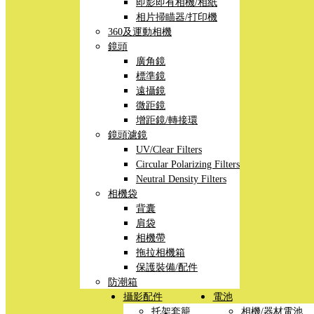
即影即有相機/相紙
相片掃瞄器/打印機
360及運動相機
鏡頭
廣角鏡
標準鏡
遠攝鏡
微距鏡
增距鏡/轉接環
鏡頭濾鏡
UV/Clear Filters
Circular Polarizing Filters
Neutral Density Filters
相機袋
背囊
肩袋
相機帶
拖拉相機箱
保護裝備/配件
防潮箱
攝影配件
電池
托架套籠
相機/器材電池