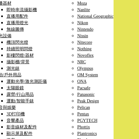
播器材
Moza
即時串流攝影機
Nanlite
直播用配件
National Geographic
直播用燈光
Nikon
無線圖傳
Nintendo
光設備
Nissin
機頂閃光燈
Nitecore
持續照明閃燈
Nothing
影樓閃燈/器材
Novoflex
攝影棚/背景
NRC
測光錶
Olympus
動/戶外用品
OM System
運動光學/激光測距儀
ONA
太陽眼鏡
Pacsafe
露營/行山用品
Panasonic
運動/智能手錶
Peak Design
音與娛樂
Pelican
3D打印機
Pentax
音響產品
PGYTECH
影音線材及配件
Phottix
顯示屏及配件
Plantronics