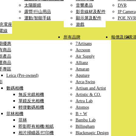
太陽眼鏡
音響產品
DVR
露營/行山用品
影音線材及配件
IP Camera
運動/智能手錶
顯示屏及配件
POE NVR
線充電座
遊戲
充電線
所有品牌
報價及採購
期優惠
7Artisans
有商品
Accsoon
新產品
Air Supply
選商品
Allianz
手專區
Amaran
Leica (Pre-owned)
Aputure
影
Arca-Swiss
數碼相機
Artisan and Artist
無反光鏡相機
Artistic & CO.
單鏡反光相機
Artra Lab
輕便數碼相機
Atomos
菲林相機
B + W
菲林
Bambu Lab
即影即有相機/相紙
Billingham
相片掃瞄器/打印機
Blackmagic Design