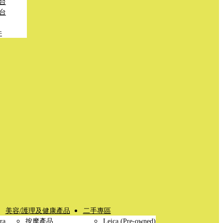
台
台
件
美容/護理及健康產品
二手專區
ra
按摩產品
Leica (Pre-owned)