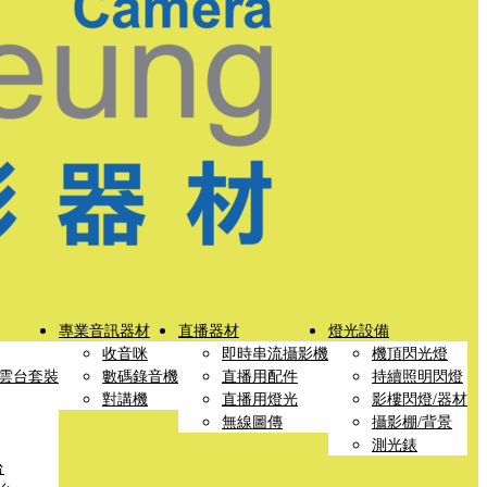
專業音訊器材
直播器材
燈光設備
收音咪
即時串流攝影機
機頂閃光燈
雲台套裝
數碼錄音機
直播用配件
持續照明閃燈
對講機
直播用燈光
影樓閃燈/器材
無線圖傳
攝影棚/背景
測光錶
台