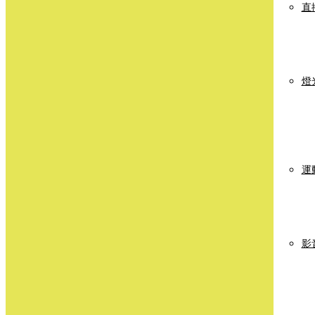
直
燈
運
影