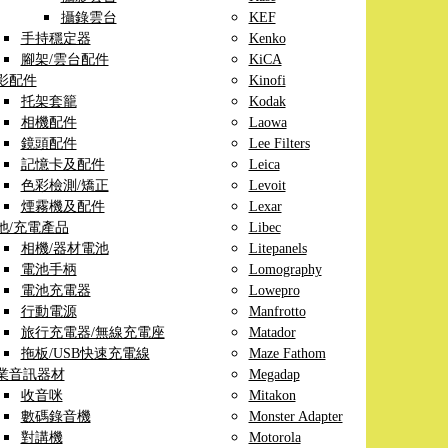
攝錄雲台
KEF
手持穩定器
Kenko
腳架/雲台配件
KiCA
影配件
Kinofi
托架套籠
Kodak
相機配件
Laowa
鏡頭配件
Lee Filters
記憶卡及配件
Leica
色彩檢測/矯正
Levoit
煙霧機及配件
Lexar
池/充電產品
Libec
相機/器材電池
Litepanels
電池手柄
Lomography
電池充電器
Lowepro
行動電源
Manfrotto
旅行充電器/無線充電座
Matador
拖板/USB快速充電線
Maze Fathom
業音訊器材
Megadap
收音咪
Mitakon
數碼錄音機
Monster Adapter
對講機
Motorola