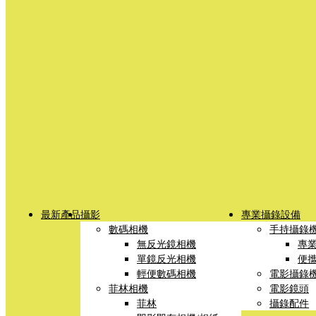
最新產品
攝影
專業攝錄設備
數碼相機
手持攝錄
無反光鏡相機
專
單鏡反光相機
便
輕便數碼相機
電影攝錄
菲林相機
電影鏡頭
菲林
攝錄配件