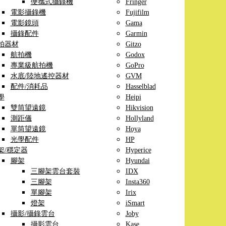
便攜式攝錄機
Fringer
電影攝錄機
Fujifilm
電影鏡頭
Gama
攝錄配件
Garmin
拍器材
Gitzo
航拍機
Godox
專業級航拍機
GoPro
水底/陸地遙控器材
GVM
配件/消耗品
Hasselblad
學
Heipi
雙筒望遠鏡
Hikvision
測距儀
Hollyland
單筒望遠鏡
Hoya
光學配件
HP
架/穩定器
Hyperice
腳架
Hyundai
三腳架雲台套裝
IDX
三腳架
Insta360
單腳架
Irix
燈架
iSmart
攝影/攝錄雲台
Joby
攝影雲台
Kase