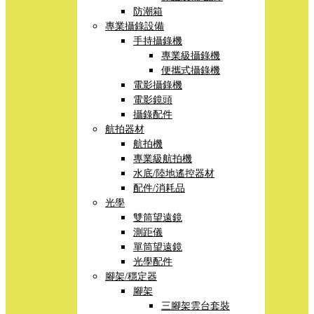
防潮箱
專業攝錄設備
手持攝錄機
專業級攝錄機
便攜式攝錄機
電影攝錄機
電影鏡頭
攝錄配件
航拍器材
航拍機
專業級航拍機
水底/陸地遙控器材
配件/消耗品
光學
雙筒望遠鏡
測距儀
單筒望遠鏡
光學配件
腳架/穩定器
腳架
三腳架雲台套裝