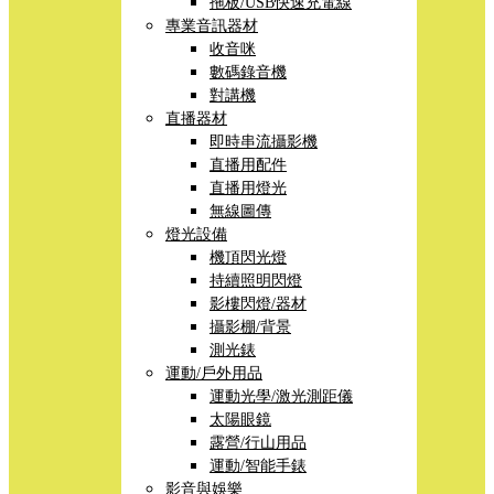
拖板/USB快速充電線
專業音訊器材
收音咪
數碼錄音機
對講機
直播器材
即時串流攝影機
直播用配件
直播用燈光
無線圖傳
燈光設備
機頂閃光燈
持續照明閃燈
影樓閃燈/器材
攝影棚/背景
測光錶
運動/戶外用品
運動光學/激光測距儀
太陽眼鏡
露營/行山用品
運動/智能手錶
影音與娛樂