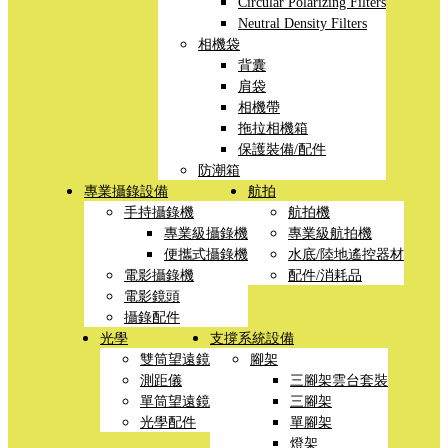
Circular Polarizing Filters
Neutral Density Filters
相機袋
背囊
肩袋
相機帶
拖拉相機箱
保護裝備/配件
防潮箱
專業攝錄設備
航拍
手持攝錄機
航拍機
專業級攝錄機
專業級航拍機
便攜式攝錄機
水底/陸地遙控器材
電影攝錄機
配件/消耗品
電影鏡頭
攝錄配件
光學
支撐系統設備
雙筒望遠鏡
腳架
測距儀
三腳架雲台套裝
單筒望遠鏡
三腳架
光學配件
單腳架
燈架