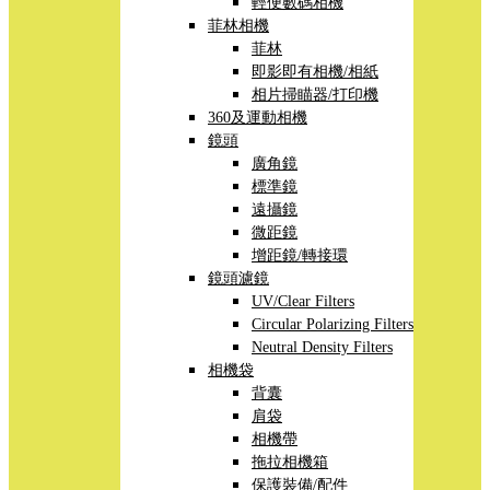
輕便數碼相機
菲林相機
菲林
即影即有相機/相紙
相片掃瞄器/打印機
360及運動相機
鏡頭
廣角鏡
標準鏡
遠攝鏡
微距鏡
增距鏡/轉接環
鏡頭濾鏡
UV/Clear Filters
Circular Polarizing Filters
Neutral Density Filters
相機袋
背囊
肩袋
相機帶
拖拉相機箱
保護裝備/配件