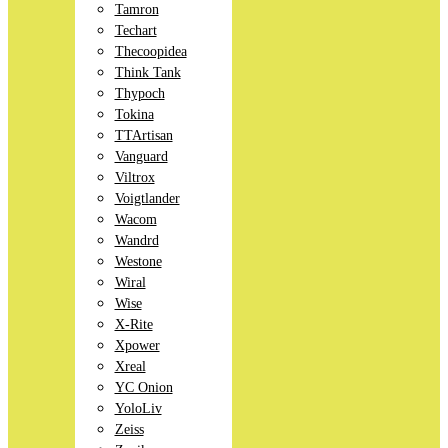
Tamron
Techart
Thecoopidea
Think Tank
Thypoch
Tokina
TTArtisan
Vanguard
Viltrox
Voigtlander
Wacom
Wandrd
Westone
Wiral
Wise
X-Rite
Xpower
Xreal
YC Onion
YoloLiv
Zeiss