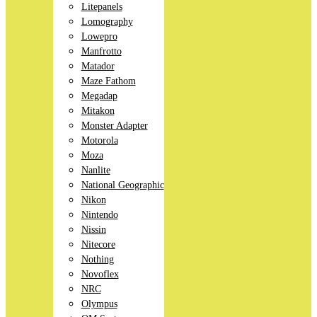
Litepanels
Lomography
Lowepro
Manfrotto
Matador
Maze Fathom
Megadap
Mitakon
Monster Adapter
Motorola
Moza
Nanlite
National Geographic
Nikon
Nintendo
Nissin
Nitecore
Nothing
Novoflex
NRC
Olympus