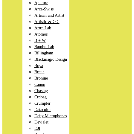
Aputure
Arca-Swiss
Artisan and Artist
Artistic & CO.
Artra Lab
Atomos
B + W
Bambu Lab
Billingham
Blackmagic Design
Boya
Braun
Bronine
Canon
Chasing
Crdbag
Crumpler
Datacolor
Deity Microphones
Devialet
DJI