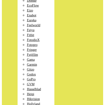
Domke
EcoFlow
Eizo
Enabot
Eureka
Feelworld
Feiyu
Fitbit
FotodioX
Fotopro
Fringer
Fujifilm
Gama
Garmin
Gitzo
Godox
GoPro
GVM
Hasselblad
Heipi
Hikvision
Hollyland