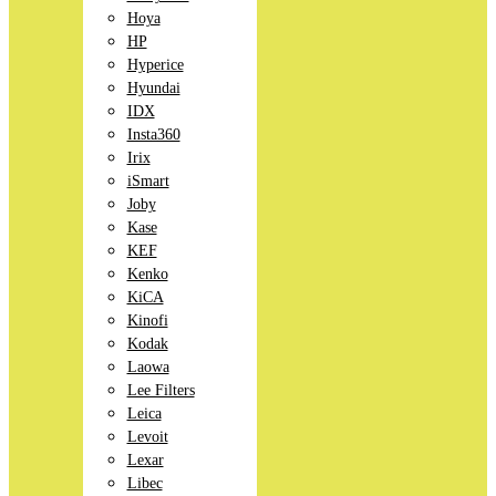
Hoya
HP
Hyperice
Hyundai
IDX
Insta360
Irix
iSmart
Joby
Kase
KEF
Kenko
KiCA
Kinofi
Kodak
Laowa
Lee Filters
Leica
Levoit
Lexar
Libec