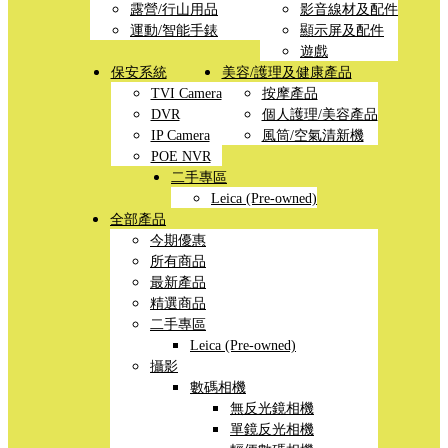
露營/行山用品
影音線材及配件
運動/智能手錶
顯示屏及配件
遊戲
保安系統
美容/護理及健康產品
TVI Camera
按摩產品
DVR
個人護理/美容產品
IP Camera
風筒/空氣清新機
POE NVR
二手專區
Leica (Pre-owned)
全部產品
今期優惠
所有商品
最新產品
精選商品
二手專區
Leica (Pre-owned)
攝影
數碼相機
無反光鏡相機
單鏡反光相機