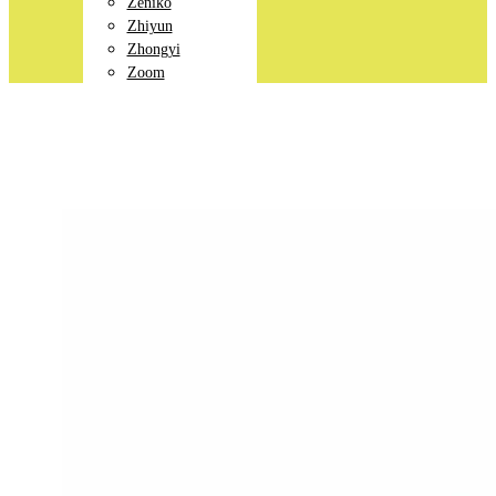
Zeniko
Zhiyun
Zhongyi
Zoom