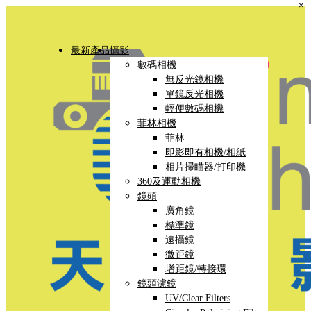
×
最新產品
攝影
數碼相機
無反光鏡相機
單鏡反光相機
輕便數碼相機
菲林相機
菲林
即影即有相機/相紙
相片掃瞄器/打印機
360及運動相機
鏡頭
廣角鏡
標準鏡
遠攝鏡
微距鏡
增距鏡/轉接環
鏡頭濾鏡
UV/Clear Filters