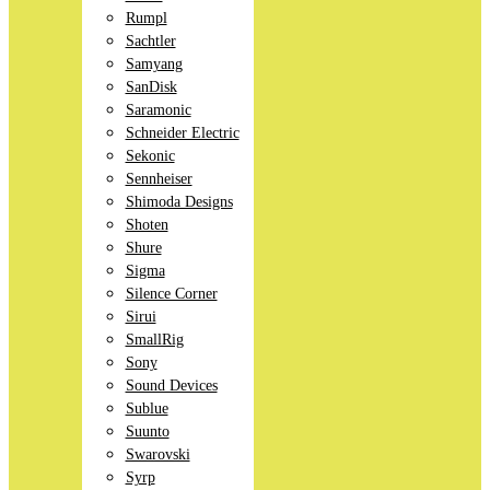
Rumpl
Sachtler
Samyang
SanDisk
Saramonic
Schneider Electric
Sekonic
Sennheiser
Shimoda Designs
Shoten
Shure
Sigma
Silence Corner
Sirui
SmallRig
Sony
Sound Devices
Sublue
Suunto
Swarovski
Syrp