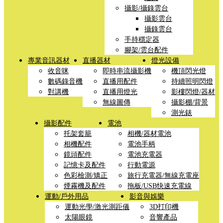
攝影/攝錄雲台
攝影雲台
攝錄雲台
手持穩定器
腳架/雲台配件
專業音訊器材
直播器材
燈光設備
收音咪
即時串流攝影機
機頂閃光燈
數碼錄音機
直播用配件
持續照明閃燈
對講機
直播用燈光
影樓閃燈/器材
無線圖傳
攝影棚/背景
測光錶
攝影配件
電池
托架套籠
相機/器材電池
相機配件
電池手柄
鏡頭配件
電池充電器
記憶卡及配件
行動電源
色彩檢測/矯正
旅行充電器/無線充電座
煙霧機及配件
拖板/USB快速充電線
運動/戶外用品
影音與娛樂
運動光學/激光測距儀
3D打印機
太陽眼鏡
音響產品