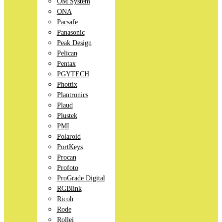
OM System
ONA
Pacsafe
Panasonic
Peak Design
Pelican
Pentax
PGYTECH
Phottix
Plantronics
Plaud
Plustek
PMI
Polaroid
PortKeys
Procan
Profoto
ProGrade Digital
RGBlink
Ricoh
Rode
Rollei