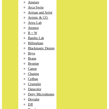
Aputure
Arca-Swiss
Artisan and Artist
Artistic & CO.
Artra Lab
Atomos
B + W
Bambu Lab
Billingham
Blackmagic Design
Boya
Braun
Bronine
Canon
Chasing
Crdbag
Crumpler
Datacolor
Deity Microphones
Devialet
DJI