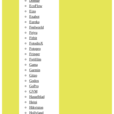
Domke
EcoFlow
Eizo
Enabot
Eureka
Feelworld
Feiyu
Fitbit
FotodioX
Fotopro
Fringer
Fujifilm
Gama
Garmin
Gitzo
Godox
GoPro
GVM
Hasselblad
Heipi
Hikvision
Hollyland