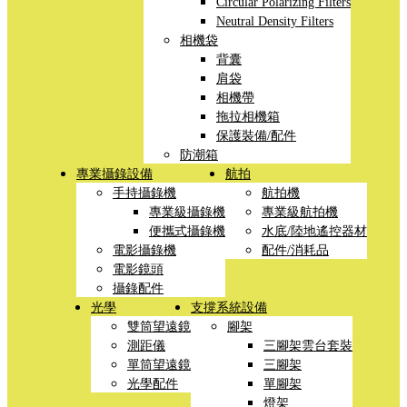
Circular Polarizing Filters
Neutral Density Filters
相機袋
背囊
肩袋
相機帶
拖拉相機箱
保護裝備/配件
防潮箱
專業攝錄設備
航拍
手持攝錄機
航拍機
專業級攝錄機
專業級航拍機
便攜式攝錄機
水底/陸地遙控器材
電影攝錄機
配件/消耗品
電影鏡頭
攝錄配件
光學
支撐系統設備
雙筒望遠鏡
腳架
測距儀
三腳架雲台套裝
單筒望遠鏡
三腳架
光學配件
單腳架
燈架