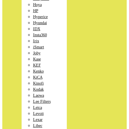
Hoya
HP
Hyperice
Hyundai
IDX
Insta360
Irix
iSmart
Joby
Kase
KEF
Kenko
KiCA
Kinofi
Kodak
Laowa
Lee Filters
Leica
Levoit
Lexar
Libec