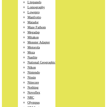
Litepanels
Lomography
Lowepro
Manfrotto
Matador
Maze Fathom
Megadap
Mitakon
Monster Adapter
Motorola
Moza
Nanlite
National Geographic
Nikon
Nintendo
Nissin
Nitecore
Nothing
Novoflex
NRC
Olympus