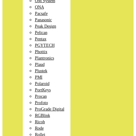
OM System
ONA
Pacsafe
Panasonic
Peak Design
Pelican
Pentax
PGYTECH
Phottix
Plantronics
Plaud
Plustek
PMI
Polaroid
PortKeys
Procan
Profoto
ProGrade Digital
RGBlink
Ricoh
Rode
Rollei