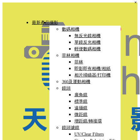
×
最新產品
攝影
數碼相機
無反光鏡相機
單鏡反光相機
輕便數碼相機
菲林相機
菲林
即影即有相機/相紙
相片掃瞄器/打印機
360及運動相機
鏡頭
廣角鏡
標準鏡
遠攝鏡
微距鏡
增距鏡/轉接環
鏡頭濾鏡
UV/Clear Filters