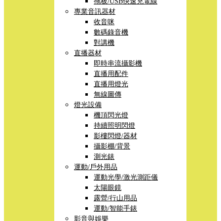
拖板/USB快速充電線
專業音訊器材
收音咪
數碼錄音機
對講機
直播器材
即時串流攝影機
直播用配件
直播用燈光
無線圖傳
燈光設備
機頂閃光燈
持續照明閃燈
影樓閃燈/器材
攝影棚/背景
測光錶
運動/戶外用品
運動光學/激光測距儀
太陽眼鏡
露營/行山用品
運動/智能手錶
影音與娛樂