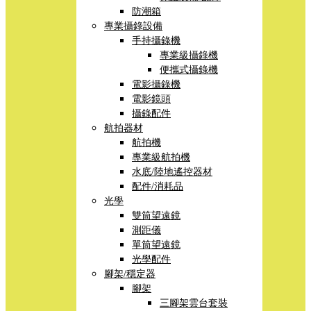
防潮箱
專業攝錄設備
手持攝錄機
專業級攝錄機
便攜式攝錄機
電影攝錄機
電影鏡頭
攝錄配件
航拍器材
航拍機
專業級航拍機
水底/陸地遙控器材
配件/消耗品
光學
雙筒望遠鏡
測距儀
單筒望遠鏡
光學配件
腳架/穩定器
腳架
三腳架雲台套裝