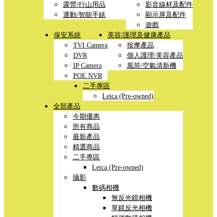
露營/行山用品
影音線材及配件
運動/智能手錶
顯示屏及配件
遊戲
保安系統
美容/護理及健康產品
TVI Camera
按摩產品
DVR
個人護理/美容產品
IP Camera
風筒/空氣清新機
POE NVR
二手專區
Leica (Pre-owned)
全部產品
今期優惠
所有商品
最新產品
精選商品
二手專區
Leica (Pre-owned)
攝影
數碼相機
無反光鏡相機
單鏡反光相機