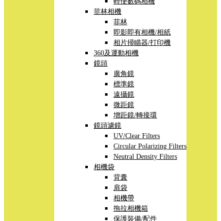
輕便數碼相機
菲林相機
菲林
即影即有相機/相紙
相片掃瞄器/打印機
360及運動相機
鏡頭
廣角鏡
標準鏡
遠攝鏡
微距鏡
增距鏡/轉接環
鏡頭濾鏡
UV/Clear Filters
Circular Polarizing Filters
Neutral Density Filters
相機袋
背囊
肩袋
相機帶
拖拉相機箱
保護裝備/配件