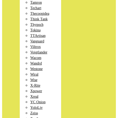
Tamron
Techart
Thecoopidea
Think Tank
Thypoch
Tokina
TTArtisan
Vanguard
Viltrox
Voigtlander
Wacom
Wandrd
Westone
Wiral
Wise
X-Rite
Xpower
Xreal
YC Onion
YoloLiv
Zeiss