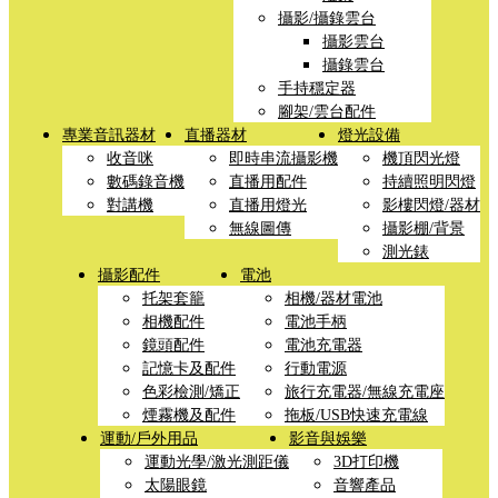
攝影/攝錄雲台
攝影雲台
攝錄雲台
手持穩定器
腳架/雲台配件
專業音訊器材
直播器材
燈光設備
收音咪
即時串流攝影機
機頂閃光燈
數碼錄音機
直播用配件
持續照明閃燈
對講機
直播用燈光
影樓閃燈/器材
無線圖傳
攝影棚/背景
測光錶
攝影配件
電池
托架套籠
相機/器材電池
相機配件
電池手柄
鏡頭配件
電池充電器
記憶卡及配件
行動電源
色彩檢測/矯正
旅行充電器/無線充電座
煙霧機及配件
拖板/USB快速充電線
運動/戶外用品
影音與娛樂
運動光學/激光測距儀
3D打印機
太陽眼鏡
音響產品