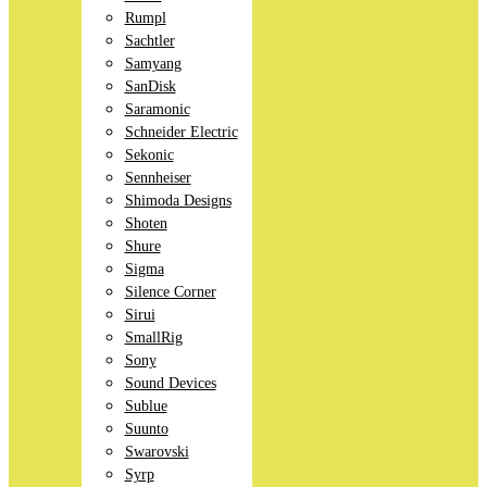
Rumpl
Sachtler
Samyang
SanDisk
Saramonic
Schneider Electric
Sekonic
Sennheiser
Shimoda Designs
Shoten
Shure
Sigma
Silence Corner
Sirui
SmallRig
Sony
Sound Devices
Sublue
Suunto
Swarovski
Syrp