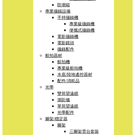
防潮箱
專業攝錄設備
手持攝錄機
專業級攝錄機
便攜式攝錄機
電影攝錄機
電影鏡頭
攝錄配件
航拍器材
航拍機
專業級航拍機
水底/陸地遙控器材
配件/消耗品
光學
雙筒望遠鏡
測距儀
單筒望遠鏡
光學配件
腳架/穩定器
腳架
三腳架雲台套裝