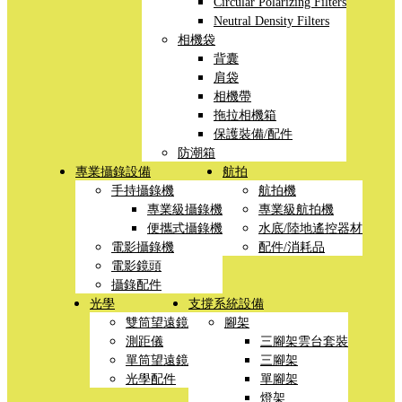
Circular Polarizing Filters
Neutral Density Filters
相機袋
背囊
肩袋
相機帶
拖拉相機箱
保護裝備/配件
防潮箱
專業攝錄設備
航拍
手持攝錄機
航拍機
專業級攝錄機
專業級航拍機
便攜式攝錄機
水底/陸地遙控器材
電影攝錄機
配件/消耗品
電影鏡頭
攝錄配件
光學
支撐系統設備
雙筒望遠鏡
腳架
測距儀
三腳架雲台套裝
單筒望遠鏡
三腳架
光學配件
單腳架
燈架