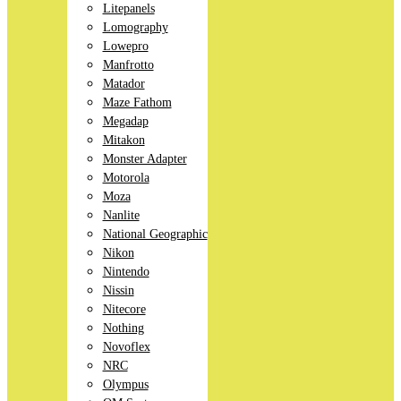
Litepanels
Lomography
Lowepro
Manfrotto
Matador
Maze Fathom
Megadap
Mitakon
Monster Adapter
Motorola
Moza
Nanlite
National Geographic
Nikon
Nintendo
Nissin
Nitecore
Nothing
Novoflex
NRC
Olympus