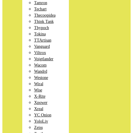
Tamron
Techart
Thecoopidea
Think Tank
Thypoch
Tokina
TTArtisan
Vanguard
Viltrox
Voigtlander
Wacom
Wandrd
Westone
Wiral
Wise
X-Rite
Xpower
Xreal
YC Onion
YoloLiv
Zeiss