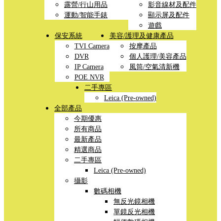
露營/行山用品
影音線材及配件
運動/智能手錶
顯示屏及配件
遊戲
保安系統
美容/護理及健康產品
TVI Camera
按摩產品
DVR
個人護理/美容產品
IP Camera
風筒/空氣清新機
POE NVR
二手專區
Leica (Pre-owned)
全部產品
今期優惠
所有商品
最新產品
精選商品
二手專區
Leica (Pre-owned)
攝影
數碼相機
無反光鏡相機
單鏡反光相機