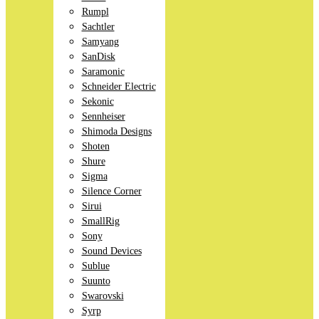
Rumpl
Sachtler
Samyang
SanDisk
Saramonic
Schneider Electric
Sekonic
Sennheiser
Shimoda Designs
Shoten
Shure
Sigma
Silence Corner
Sirui
SmallRig
Sony
Sound Devices
Sublue
Suunto
Swarovski
Syrp