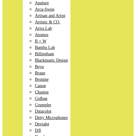
Aputure
Arca-Swiss
Artisan and Artist
Artistic & CO.
Artra Lab
Atomos
B + W
Bambu Lab
Billingham
Blackmagic Design
Boya
Braun
Bronine
Canon
Chasing
Crdbag
Crumpler
Datacolor
Deity Microphones
Devialet
DJI