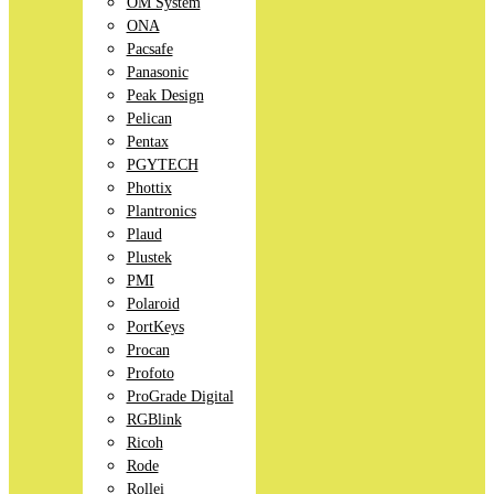
OM System
ONA
Pacsafe
Panasonic
Peak Design
Pelican
Pentax
PGYTECH
Phottix
Plantronics
Plaud
Plustek
PMI
Polaroid
PortKeys
Procan
Profoto
ProGrade Digital
RGBlink
Ricoh
Rode
Rollei