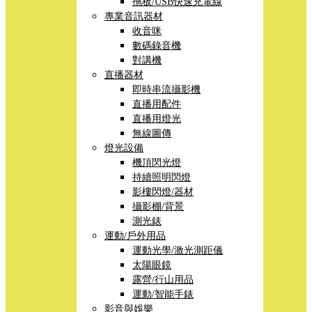
拖板/USB快速充電線
專業音訊器材
收音咪
數碼錄音機
對講機
直播器材
即時串流攝影機
直播用配件
直播用燈光
無線圖傳
燈光設備
機頂閃光燈
持續照明閃燈
影樓閃燈/器材
攝影棚/背景
測光錶
運動/戶外用品
運動光學/激光測距儀
太陽眼鏡
露營/行山用品
運動/智能手錶
影音與娛樂