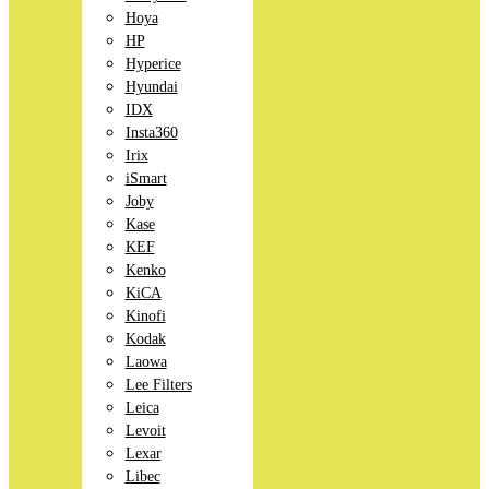
Hoya
HP
Hyperice
Hyundai
IDX
Insta360
Irix
iSmart
Joby
Kase
KEF
Kenko
KiCA
Kinofi
Kodak
Laowa
Lee Filters
Leica
Levoit
Lexar
Libec