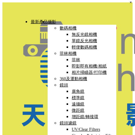
×
最新產品
攝影
數碼相機
無反光鏡相機
單鏡反光相機
輕便數碼相機
菲林相機
菲林
即影即有相機/相紙
相片掃瞄器/打印機
360及運動相機
鏡頭
廣角鏡
標準鏡
遠攝鏡
微距鏡
增距鏡/轉接環
鏡頭濾鏡
UV/Clear Filters