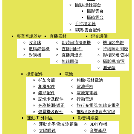
攝影/攝錄雲台
攝影雲台
攝錄雲台
手持穩定器
腳架/雲台配件
專業音訊器材
直播器材
燈光設備
收音咪
即時串流攝影機
機頂閃光燈
數碼錄音機
直播用配件
持續照明閃燈
對講機
直播用燈光
影樓閃燈/器材
無線圖傳
攝影棚/背景
測光錶
攝影配件
電池
托架套籠
相機/器材電池
相機配件
電池手柄
鏡頭配件
電池充電器
記憶卡及配件
行動電源
色彩檢測/矯正
旅行充電器/無線充電座
煙霧機及配件
拖板/USB快速充電線
運動/戶外用品
影音與娛樂
運動光學/激光測距儀
3D打印機
太陽眼鏡
音響產品