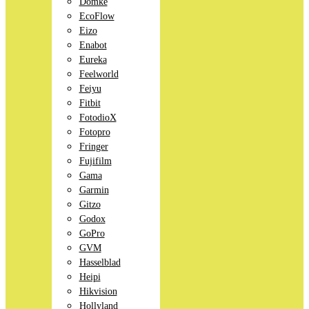
Domke
EcoFlow
Eizo
Enabot
Eureka
Feelworld
Feiyu
Fitbit
FotodioX
Fotopro
Fringer
Fujifilm
Gama
Garmin
Gitzo
Godox
GoPro
GVM
Hasselblad
Heipi
Hikvision
Hollyland