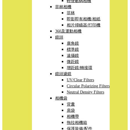
輕便數碼相機
菲林相機
菲林
即影即有相機/相紙
相片掃瞄器/打印機
360及運動相機
鏡頭
廣角鏡
標準鏡
遠攝鏡
微距鏡
增距鏡/轉接環
鏡頭濾鏡
UV/Clear Filters
Circular Polarizing Filters
Neutral Density Filters
相機袋
背囊
肩袋
相機帶
拖拉相機箱
保護裝備/配件