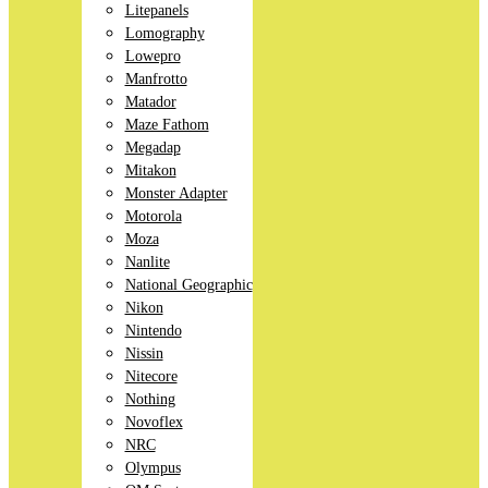
Litepanels
Lomography
Lowepro
Manfrotto
Matador
Maze Fathom
Megadap
Mitakon
Monster Adapter
Motorola
Moza
Nanlite
National Geographic
Nikon
Nintendo
Nissin
Nitecore
Nothing
Novoflex
NRC
Olympus