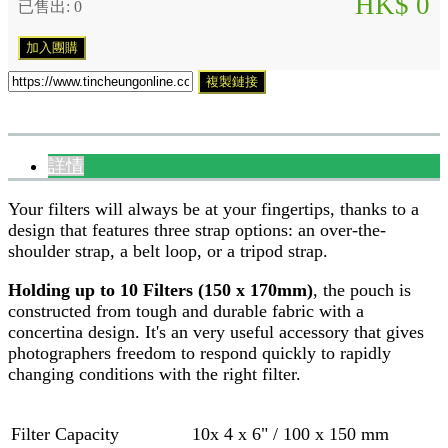
HK$ 0
已售出: 0
加入團購
複製鏈接
詳情
Your filters will always be at your fingertips, thanks to a
design that features three strap options: an over-the-
shoulder strap, a belt loop, or a tripod strap.
Holding up to 10 Filters (150 x 170mm)
, the pouch is
constructed from tough and durable fabric with a
concertina design. It's an very useful accessory that gives
photographers freedom to respond quickly to rapidly
changing conditions with the right filter.
Filter Capacity
10x 4 x 6" / 100 x 150 mm