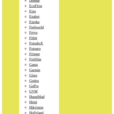
Domke
EcoFlow
Eizo
Enabot
Eureka
Feelworld
Feiyu
Fitbit
FotodioX
Fotopro
Fringer
Fujifilm
Gama
Garmin
Gitzo
Godox
GoPro
GVM
Hasselblad
Heipi
Hikvision
Hollyland