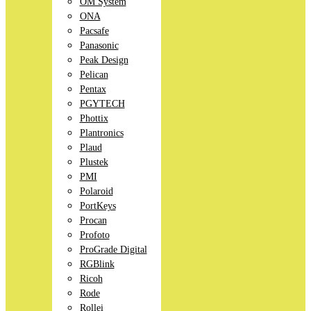
OM System
ONA
Pacsafe
Panasonic
Peak Design
Pelican
Pentax
PGYTECH
Phottix
Plantronics
Plaud
Plustek
PMI
Polaroid
PortKeys
Procan
Profoto
ProGrade Digital
RGBlink
Ricoh
Rode
Rollei