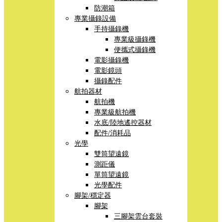
防潮箱
專業攝錄設備
手持攝錄機
專業級攝錄機
便攜式攝錄機
電影攝錄機
電影鏡頭
攝錄配件
航拍器材
航拍機
專業級航拍機
水底/陸地遙控器材
配件/消耗品
光學
雙筒望遠鏡
測距儀
單筒望遠鏡
光學配件
腳架/穩定器
腳架
三腳架雲台套裝