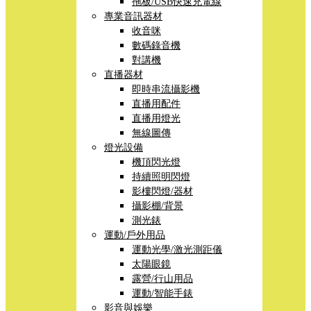
拖板/USB快速充電線
專業音訊器材
收音咪
數碼錄音機
對講機
直播器材
即時串流攝影機
直播用配件
直播用燈光
無線圖傳
燈光設備
機頂閃光燈
持續照明閃燈
影樓閃燈/器材
攝影棚/背景
測光錶
運動/戶外用品
運動光學/激光測距儀
太陽眼鏡
露營/行山用品
運動/智能手錶
影音與娛樂