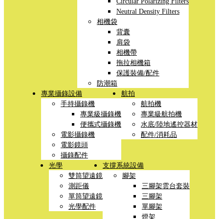
Circular Polarizing Filters
Neutral Density Filters
相機袋
背囊
肩袋
相機帶
拖拉相機箱
保護裝備/配件
防潮箱
專業攝錄設備
航拍
手持攝錄機
航拍機
專業級攝錄機
專業級航拍機
便攜式攝錄機
水底/陸地遙控器材
電影攝錄機
配件/消耗品
電影鏡頭
攝錄配件
光學
支撐系統設備
雙筒望遠鏡
腳架
測距儀
三腳架雲台套裝
單筒望遠鏡
三腳架
光學配件
單腳架
燈架