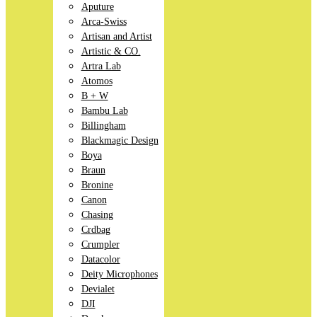
Aputure
Arca-Swiss
Artisan and Artist
Artistic & CO.
Artra Lab
Atomos
B + W
Bambu Lab
Billingham
Blackmagic Design
Boya
Braun
Bronine
Canon
Chasing
Crdbag
Crumpler
Datacolor
Deity Microphones
Devialet
DJI