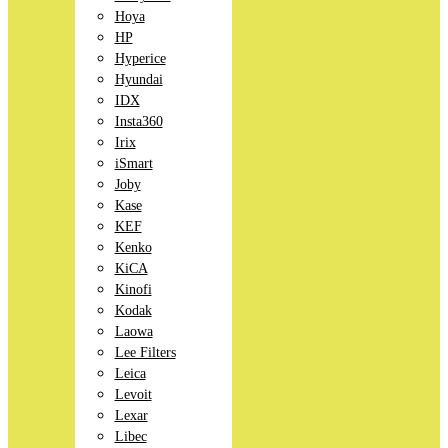
Hoya
HP
Hyperice
Hyundai
IDX
Insta360
Irix
iSmart
Joby
Kase
KEF
Kenko
KiCA
Kinofi
Kodak
Laowa
Lee Filters
Leica
Levoit
Lexar
Libec