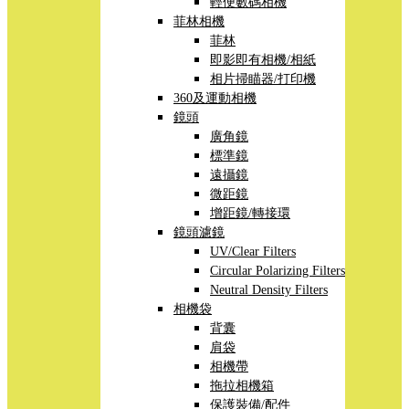
輕便數碼相機
菲林相機
菲林
即影即有相機/相紙
相片掃瞄器/打印機
360及運動相機
鏡頭
廣角鏡
標準鏡
遠攝鏡
微距鏡
增距鏡/轉接環
鏡頭濾鏡
UV/Clear Filters
Circular Polarizing Filters
Neutral Density Filters
相機袋
背囊
肩袋
相機帶
拖拉相機箱
保護裝備/配件