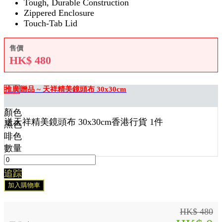
Tough, Durable Construction
Zippered Enclosure
Touch-Tab Lid
售價
HK$
480
推廣
贈品 ~ 天祥精美鏡頭布 30x30cm
顏色
送
天祥精美鏡頭布 30x30cm香港行貨 1
件
黑色
啡色
數量
追踪
加入購物車
HK$ 480