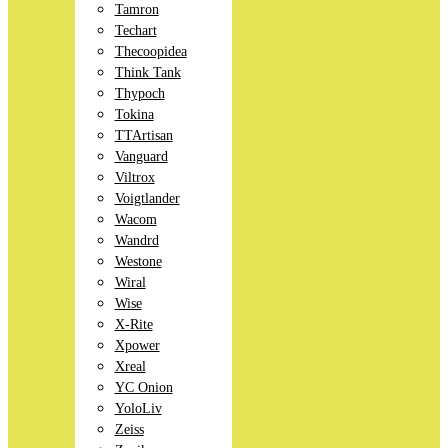
Tamron
Techart
Thecoopidea
Think Tank
Thypoch
Tokina
TTArtisan
Vanguard
Viltrox
Voigtlander
Wacom
Wandrd
Westone
Wiral
Wise
X-Rite
Xpower
Xreal
YC Onion
YoloLiv
Zeiss