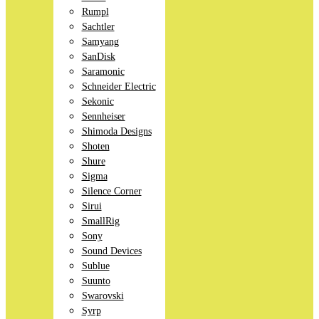
Rumpl
Sachtler
Samyang
SanDisk
Saramonic
Schneider Electric
Sekonic
Sennheiser
Shimoda Designs
Shoten
Shure
Sigma
Silence Corner
Sirui
SmallRig
Sony
Sound Devices
Sublue
Suunto
Swarovski
Syrp