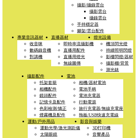
攝影/攝錄雲台
攝影雲台
攝錄雲台
手持穩定器
腳架/雲台配件
專業音訊器材
直播器材
燈光設備
收音咪
即時串流攝影機
機頂閃光燈
數碼錄音機
直播用配件
持續照明閃燈
對講機
直播用燈光
影樓閃燈/器材
無線圖傳
攝影棚/背景
測光錶
攝影配件
電池
托架套籠
相機/器材電池
相機配件
電池手柄
鏡頭配件
電池充電器
記憶卡及配件
行動電源
色彩檢測/矯正
旅行充電器/無線充電座
煙霧機及配件
拖板/USB快速充電線
運動/戶外用品
影音與娛樂
運動光學/激光測距儀
3D打印機
太陽眼鏡
音響產品