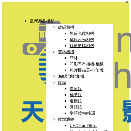
×
最新產品
攝影
數碼相機
無反光鏡相機
單鏡反光相機
輕便數碼相機
菲林相機
菲林
即影即有相機/相紙
相片掃瞄器/打印機
360及運動相機
鏡頭
廣角鏡
標準鏡
遠攝鏡
微距鏡
增距鏡/轉接環
鏡頭濾鏡
UV/Clear Filters