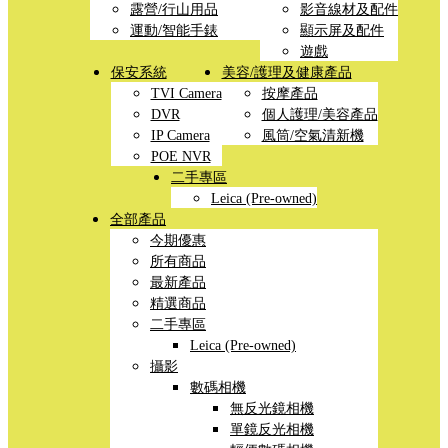
露營/行山用品
影音線材及配件
運動/智能手錶
顯示屏及配件
遊戲
保安系統
美容/護理及健康產品
TVI Camera
按摩產品
DVR
個人護理/美容產品
IP Camera
風筒/空氣清新機
POE NVR
二手專區
Leica (Pre-owned)
全部產品
今期優惠
所有商品
最新產品
精選商品
二手專區
Leica (Pre-owned)
攝影
數碼相機
無反光鏡相機
單鏡反光相機