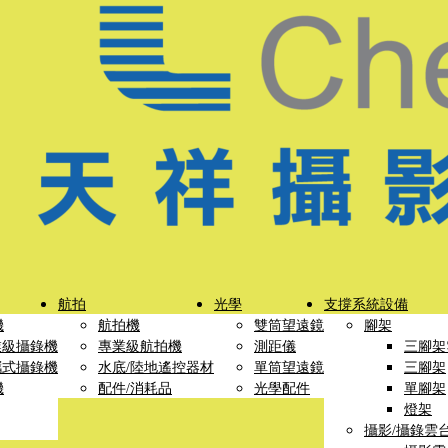
航拍
光學
支撐系統設備
機
航拍機
雙筒望遠鏡
腳架
業級攝錄機
專業級航拍機
測距儀
三腳架
攜式攝錄機
水底/陸地遙控器材
單筒望遠鏡
三腳架
機
配件/消耗品
光學配件
單腳架
燈架
攝影/攝錄雲