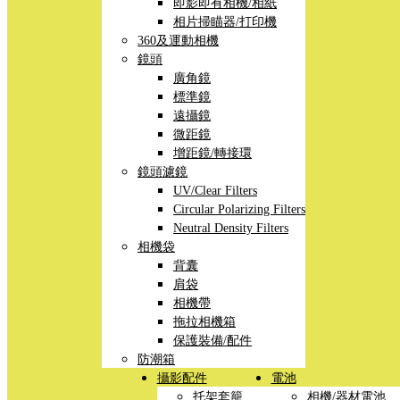
即影即有相機/相紙
相片掃瞄器/打印機
360及運動相機
鏡頭
廣角鏡
標準鏡
遠攝鏡
微距鏡
增距鏡/轉接環
鏡頭濾鏡
UV/Clear Filters
Circular Polarizing Filters
Neutral Density Filters
相機袋
背囊
肩袋
相機帶
拖拉相機箱
保護裝備/配件
防潮箱
攝影配件
電池
托架套籠
相機/器材電池