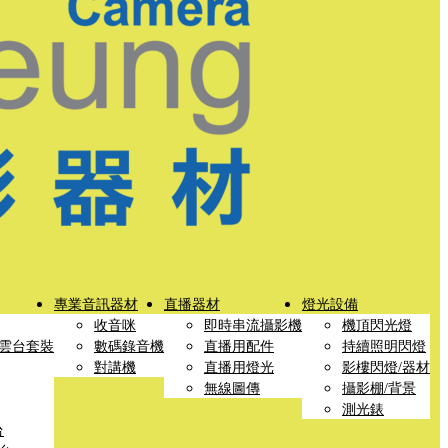
專業音訊器材
直播器材
燈光設備
收音咪
即時串流攝影機
機頂閃光燈
雲台套裝
數碼錄音機
直播用配件
持續照明閃燈
對講機
直播用燈光
影樓閃燈/器材
無線圖傳
攝影棚/背景
測光錶
台