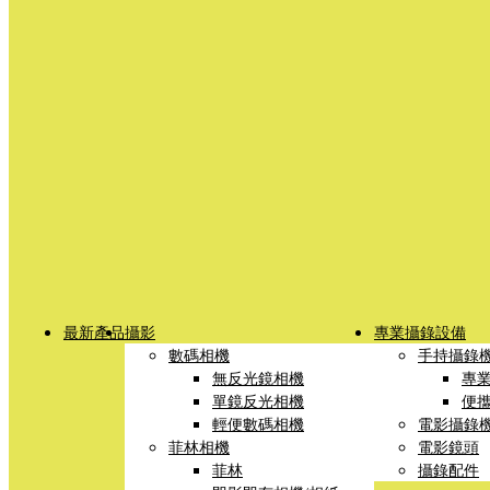
最新產品
攝影
專業攝錄設備
數碼相機
手持攝錄
無反光鏡相機
專
單鏡反光相機
便
輕便數碼相機
電影攝錄
菲林相機
電影鏡頭
菲林
攝錄配件