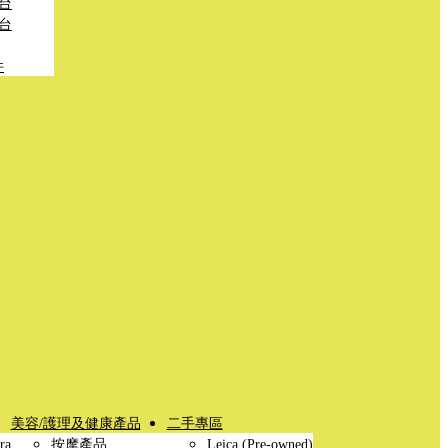
台
台
件
美容/護理及健康產品
二手專區
ra
按摩產品
Leica (Pre-owned)