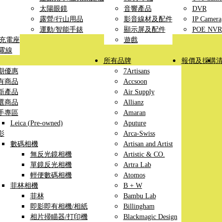
太陽眼鏡
音響產品
DVR
露營/行山用品
影音線材及配件
IP Camera
運動/智能手錶
顯示屏及配件
POE NVR
線充電座
遊戲
充電線
所有品牌
報價及採購
期優惠
7Artisans
有商品
Accsoon
新產品
Air Supply
選商品
Allianz
手專區
Amaran
Leica (Pre-owned)
Aputure
影
Arca-Swiss
數碼相機
Artisan and Artist
無反光鏡相機
Artistic & CO.
單鏡反光相機
Artra Lab
輕便數碼相機
Atomos
菲林相機
B + W
菲林
Bambu Lab
即影即有相機/相紙
Billingham
相片掃瞄器/打印機
Blackmagic Design