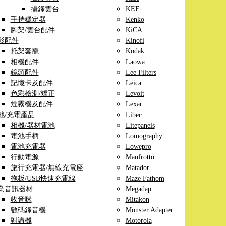
攝錄雲台
KEF
手持穩定器
Kenko
腳架/雲台配件
KiCA
影配件
Kinofi
托架套籠
Kodak
相機配件
Laowa
鏡頭配件
Lee Filters
記憶卡及配件
Leica
色彩檢測/矯正
Levoit
煙霧機及配件
Lexar
池/充電產品
Libec
相機/器材電池
Litepanels
電池手柄
Lomography
電池充電器
Lowepro
行動電源
Manfrotto
旅行充電器/無線充電座
Matador
拖板/USB快速充電線
Maze Fathom
業音訊器材
Megadap
收音咪
Mitakon
數碼錄音機
Monster Adapter
對講機
Motorola