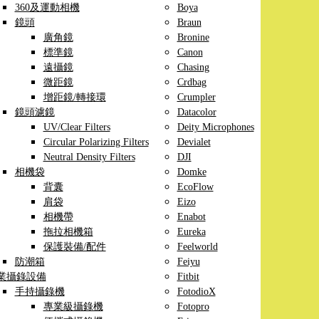
360及運動相機
Boya
鏡頭
Braun
廣角鏡
Bronine
標準鏡
Canon
遠攝鏡
Chasing
微距鏡
Crdbag
增距鏡/轉接環
Crumpler
鏡頭濾鏡
Datacolor
UV/Clear Filters
Deity Microphones
Circular Polarizing Filters
Devialet
Neutral Density Filters
DJI
相機袋
Domke
背囊
EcoFlow
肩袋
Eizo
相機帶
Enabot
拖拉相機箱
Eureka
保護裝備/配件
Feelworld
防潮箱
Feiyu
業攝錄設備
Fitbit
手持攝錄機
FotodioX
專業級攝錄機
Fotopro