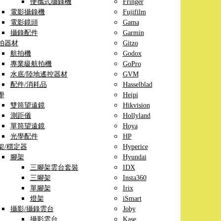
便攜式攝錄機
Fringer
電影攝錄機
Fujifilm
電影鏡頭
Gama
攝錄配件
Garmin
拍器材
Gitzo
航拍機
Godox
專業級航拍機
GoPro
水底/陸地遙控器材
GVM
配件/消耗品
Hasselblad
學
Heipi
雙筒望遠鏡
Hikvision
測距儀
Hollyland
單筒望遠鏡
Hoya
光學配件
HP
架/穩定器
Hyperice
腳架
Hyundai
三腳架雲台套裝
IDX
三腳架
Insta360
單腳架
Irix
燈架
iSmart
攝影/攝錄雲台
Joby
攝影雲台
Kase