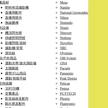
播器材
Moza
即時串流攝影機
Nanlite
直播用配件
National Geographic
直播用燈光
Nikon
無線圖傳
Nintendo
光設備
Nissin
機頂閃光燈
Nitecore
持續照明閃燈
Nothing
影樓閃燈/器材
Novoflex
攝影棚/背景
NRC
測光錶
Olympus
動/戶外用品
OM System
運動光學/激光測距儀
ONA
太陽眼鏡
Pacsafe
露營/行山用品
Panasonic
運動/智能手錶
Peak Design
音與娛樂
Pelican
3D打印機
Pentax
音響產品
PGYTECH
影音線材及配件
Phottix
顯示屏及配件
Plantronics