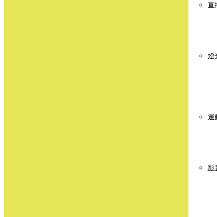
直
燈
運
影