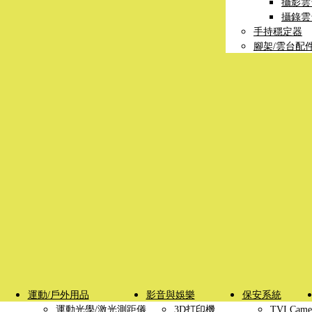
攝影雲
攝錄雲
手持穩定器
腳架/雲台配
運動/戶外用品
影音與娛樂
保安系統
運動光學/激光測距儀
3D打印機
TVI Came