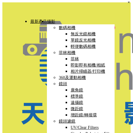
×
最新產品
攝影
數碼相機
無反光鏡相機
單鏡反光相機
輕便數碼相機
菲林相機
菲林
即影即有相機/相紙
相片掃瞄器/打印機
360及運動相機
鏡頭
廣角鏡
標準鏡
遠攝鏡
微距鏡
增距鏡/轉接環
鏡頭濾鏡
UV/Clear Filters