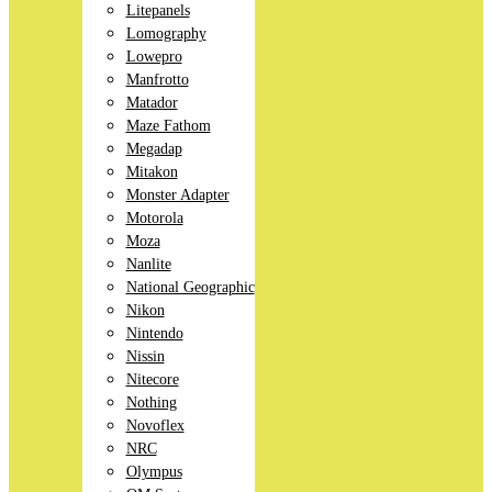
Litepanels
Lomography
Lowepro
Manfrotto
Matador
Maze Fathom
Megadap
Mitakon
Monster Adapter
Motorola
Moza
Nanlite
National Geographic
Nikon
Nintendo
Nissin
Nitecore
Nothing
Novoflex
NRC
Olympus