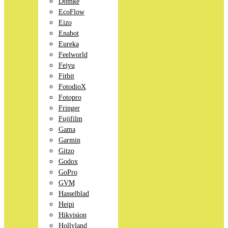
Domke
EcoFlow
Eizo
Enabot
Eureka
Feelworld
Feiyu
Fitbit
FotodioX
Fotopro
Fringer
Fujifilm
Gama
Garmin
Gitzo
Godox
GoPro
GVM
Hasselblad
Heipi
Hikvision
Hollyland