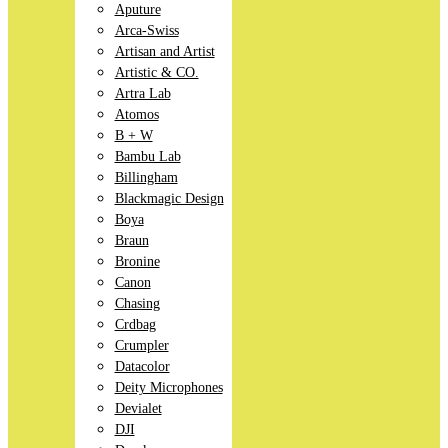
Aputure
Arca-Swiss
Artisan and Artist
Artistic & CO.
Artra Lab
Atomos
B + W
Bambu Lab
Billingham
Blackmagic Design
Boya
Braun
Bronine
Canon
Chasing
Crdbag
Crumpler
Datacolor
Deity Microphones
Devialet
DJI