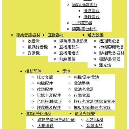
攝影/攝錄雲台
攝影雲台
攝錄雲台
手持穩定器
腳架/雲台配件
專業音訊器材
直播器材
燈光設備
收音咪
即時串流攝影機
機頂閃光燈
數碼錄音機
直播用配件
持續照明閃燈
對講機
直播用燈光
影樓閃燈/器材
無線圖傳
攝影棚/背景
測光錶
攝影配件
電池
托架套籠
相機/器材電池
相機配件
電池手柄
鏡頭配件
電池充電器
記憶卡及配件
行動電源
色彩檢測/矯正
旅行充電器/無線充電座
煙霧機及配件
拖板/USB快速充電線
運動/戶外用品
影音與娛樂
運動光學/激光測距儀
3D打印機
太陽眼鏡
音響產品