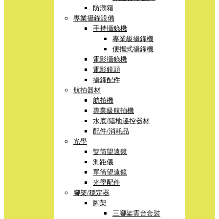
防潮箱
專業攝錄設備
手持攝錄機
專業級攝錄機
便攜式攝錄機
電影攝錄機
電影鏡頭
攝錄配件
航拍器材
航拍機
專業級航拍機
水底/陸地遙控器材
配件/消耗品
光學
雙筒望遠鏡
測距儀
單筒望遠鏡
光學配件
腳架/穩定器
腳架
三腳架雲台套裝