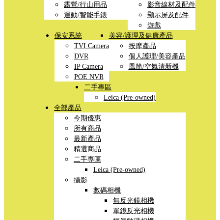
露營/行山用品
影音線材及配件
運動/智能手錶
顯示屏及配件
遊戲
保安系統
美容/護理及健康產品
TVI Camera
按摩產品
DVR
個人護理/美容產品
IP Camera
風筒/空氣清新機
POE NVR
二手專區
Leica (Pre-owned)
全部產品
今期優惠
所有商品
最新產品
精選商品
二手專區
Leica (Pre-owned)
攝影
數碼相機
無反光鏡相機
單鏡反光相機