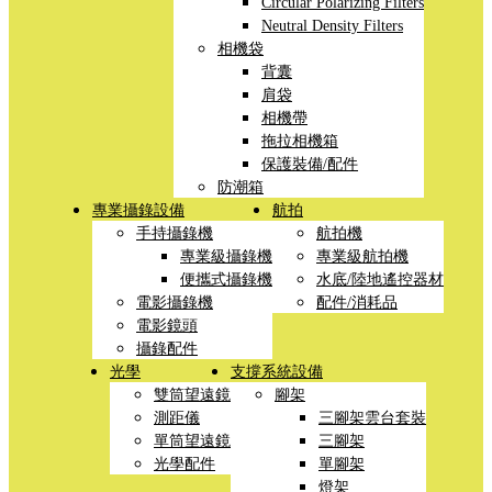
Circular Polarizing Filters
Neutral Density Filters
相機袋
背囊
肩袋
相機帶
拖拉相機箱
保護裝備/配件
防潮箱
專業攝錄設備
航拍
手持攝錄機
航拍機
專業級攝錄機
專業級航拍機
便攜式攝錄機
水底/陸地遙控器材
電影攝錄機
配件/消耗品
電影鏡頭
攝錄配件
光學
支撐系統設備
雙筒望遠鏡
腳架
測距儀
三腳架雲台套裝
單筒望遠鏡
三腳架
光學配件
單腳架
燈架