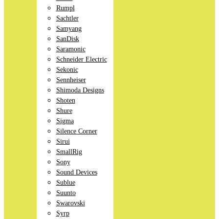
Rumpl
Sachtler
Samyang
SanDisk
Saramonic
Schneider Electric
Sekonic
Sennheiser
Shimoda Designs
Shoten
Shure
Sigma
Silence Corner
Sirui
SmallRig
Sony
Sound Devices
Sublue
Suunto
Swarovski
Syrp