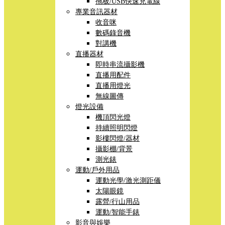
拖板/USB快速充電線
專業音訊器材
收音咪
數碼錄音機
對講機
直播器材
即時串流攝影機
直播用配件
直播用燈光
無線圖傳
燈光設備
機頂閃光燈
持續照明閃燈
影樓閃燈/器材
攝影棚/背景
測光錶
運動/戶外用品
運動光學/激光測距儀
太陽眼鏡
露營/行山用品
運動/智能手錶
影音與娛樂