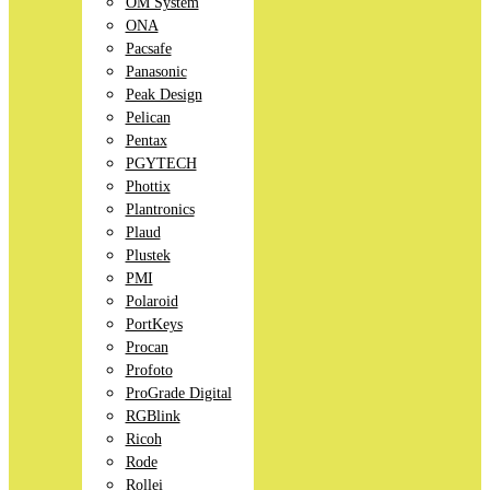
OM System
ONA
Pacsafe
Panasonic
Peak Design
Pelican
Pentax
PGYTECH
Phottix
Plantronics
Plaud
Plustek
PMI
Polaroid
PortKeys
Procan
Profoto
ProGrade Digital
RGBlink
Ricoh
Rode
Rollei