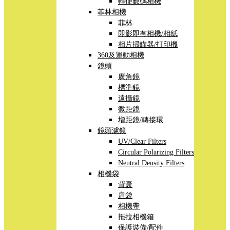
輕便數碼相機
菲林相機
菲林
即影即有相機/相紙
相片掃瞄器/打印機
360及運動相機
鏡頭
廣角鏡
標準鏡
遠攝鏡
微距鏡
增距鏡/轉接環
鏡頭濾鏡
UV/Clear Filters
Circular Polarizing Filters
Neutral Density Filters
相機袋
背囊
肩袋
相機帶
拖拉相機箱
保護裝備/配件