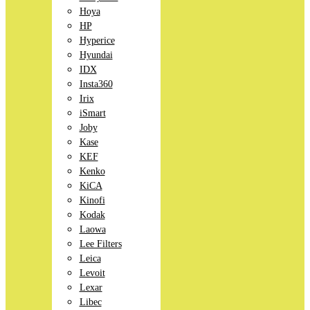
Hoya
HP
Hyperice
Hyundai
IDX
Insta360
Irix
iSmart
Joby
Kase
KEF
Kenko
KiCA
Kinofi
Kodak
Laowa
Lee Filters
Leica
Levoit
Lexar
Libec