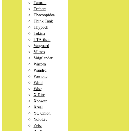
Tamron
Techart
Thecoopidea
Think Tank
Thypoch
Tokina
TTArtisan
Vanguard
Viltrox
Voigtlander
Wacom
Wandrd
Westone
Wiral
Wise
X-Rite
Xpower
Xreal
YC Onion
YoloLiv
Zeiss