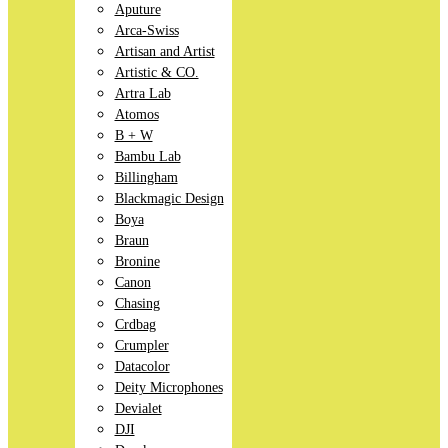
Aputure
Arca-Swiss
Artisan and Artist
Artistic & CO.
Artra Lab
Atomos
B + W
Bambu Lab
Billingham
Blackmagic Design
Boya
Braun
Bronine
Canon
Chasing
Crdbag
Crumpler
Datacolor
Deity Microphones
Devialet
DJI