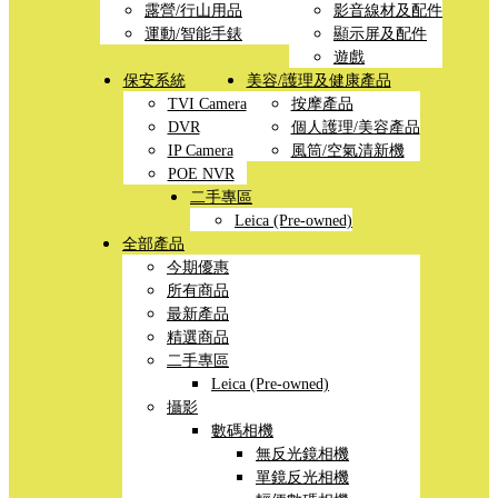
露營/行山用品
影音線材及配件
運動/智能手錶
顯示屏及配件
遊戲
保安系統
美容/護理及健康產品
TVI Camera
按摩產品
DVR
個人護理/美容產品
IP Camera
風筒/空氣清新機
POE NVR
二手專區
Leica (Pre-owned)
全部產品
今期優惠
所有商品
最新產品
精選商品
二手專區
Leica (Pre-owned)
攝影
數碼相機
無反光鏡相機
單鏡反光相機