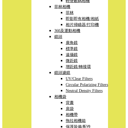
輕便數碼相機
菲林相機
菲林
即影即有相機/相紙
相片掃瞄器/打印機
360及運動相機
鏡頭
廣角鏡
標準鏡
遠攝鏡
微距鏡
增距鏡/轉接環
鏡頭濾鏡
UV/Clear Filters
Circular Polarizing Filters
Neutral Density Filters
相機袋
背囊
肩袋
相機帶
拖拉相機箱
保護裝備/配件