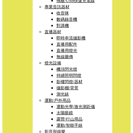
拖板/USB快速充電線
專業音訊器材
收音咪
數碼錄音機
對講機
直播器材
即時串流攝影機
直播用配件
直播用燈光
無線圖傳
燈光設備
機頂閃光燈
持續照明閃燈
影樓閃燈/器材
攝影棚/背景
測光錶
運動/戶外用品
運動光學/激光測距儀
太陽眼鏡
露營/行山用品
運動/智能手錶
影音與娛樂