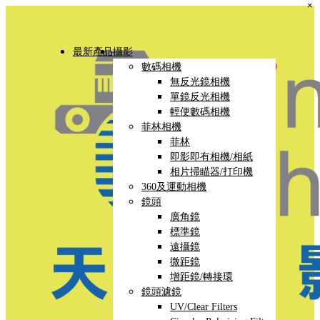
×
最新產品
攝影
數碼相機
無反光鏡相機
單鏡反光相機
輕便數碼相機
菲林相機
菲林
即影即有相機/相紙
相片掃瞄器/打印機
360及運動相機
鏡頭
廣角鏡
標準鏡
遠攝鏡
微距鏡
增距鏡/轉接環
鏡頭濾鏡
UV/Clear Filters