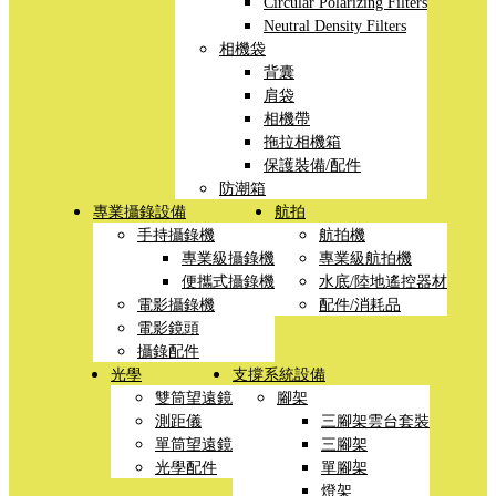
Circular Polarizing Filters
Neutral Density Filters
相機袋
背囊
肩袋
相機帶
拖拉相機箱
保護裝備/配件
防潮箱
專業攝錄設備
航拍
手持攝錄機
航拍機
專業級攝錄機
專業級航拍機
便攜式攝錄機
水底/陸地遙控器材
電影攝錄機
配件/消耗品
電影鏡頭
攝錄配件
光學
支撐系統設備
雙筒望遠鏡
腳架
測距儀
三腳架雲台套裝
單筒望遠鏡
三腳架
光學配件
單腳架
燈架