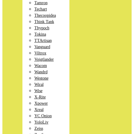
Tamron
Techart
Thecoopidea
Think Tank
Thypoch
Tokina
TTArtisan
Vanguard
Viltrox
Voigtlander
Wacom
Wandrd
Westone
Wiral
Wise
X-Rite
Xpower
Xreal
YC Onion
YoloLiv
Zeiss