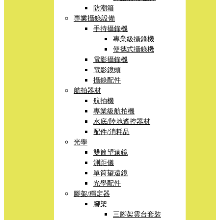
防潮箱
專業攝錄設備
手持攝錄機
專業級攝錄機
便攜式攝錄機
電影攝錄機
電影鏡頭
攝錄配件
航拍器材
航拍機
專業級航拍機
水底/陸地遙控器材
配件/消耗品
光學
雙筒望遠鏡
測距儀
單筒望遠鏡
光學配件
腳架/穩定器
腳架
三腳架雲台套裝