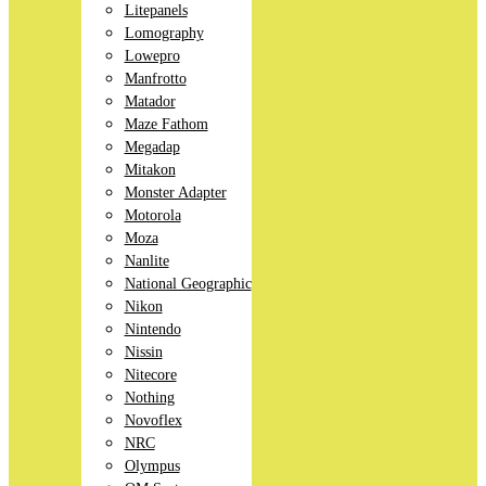
Litepanels
Lomography
Lowepro
Manfrotto
Matador
Maze Fathom
Megadap
Mitakon
Monster Adapter
Motorola
Moza
Nanlite
National Geographic
Nikon
Nintendo
Nissin
Nitecore
Nothing
Novoflex
NRC
Olympus