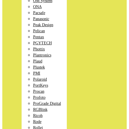
OM System
ONA
Pacsafe
Panasonic
Peak Design
Pelican
Pentax
PGYTECH
Phottix
Plantronics
Plaud
Plustek
PMI
Polaroid
PortKeys
Procan
Profoto
ProGrade Digital
RGBlink
Ricoh
Rode
Rollei