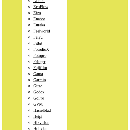
Domke
EcoFlow
Eizo
Enabot
Eureka
Feelworld
Feiyu
Fitbit
FotodioX
Fotopro
Fringer
Fujifilm
Gama
Garmin
Gitzo
Godox
GoPro
GVM
Hasselblad
Heipi
Hikvision
Hollyland