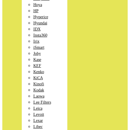
Hoya
HP
Hyperice
Hyundai
IDX
Insta360
Irix
iSmart
Joby
Kase
KEF
Kenko
KiCA
Kinofi
Kodak
Laowa
Lee Filters
Leica
Levoit
Lexar
Libec