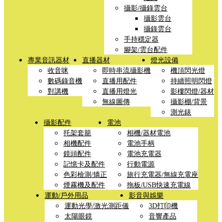
攝影/攝錄雲台
攝影雲台
攝錄雲台
手持穩定器
腳架/雲台配件
專業音訊器材
直播器材
燈光設備
收音咪
即時串流攝影機
機頂閃光燈
數碼錄音機
直播用配件
持續照明閃燈
對講機
直播用燈光
影樓閃燈/器材
無線圖傳
攝影棚/背景
測光錶
攝影配件
電池
托架套籠
相機/器材電池
相機配件
電池手柄
鏡頭配件
電池充電器
記憶卡及配件
行動電源
色彩檢測/矯正
旅行充電器/無線充電座
煙霧機及配件
拖板/USB快速充電線
運動/戶外用品
影音與娛樂
運動光學/激光測距儀
3D打印機
太陽眼鏡
音響產品