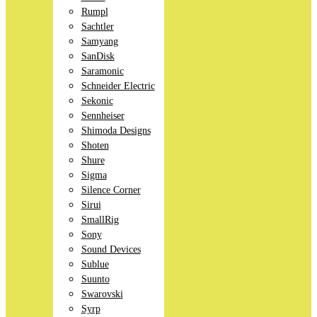
Rumpl
Sachtler
Samyang
SanDisk
Saramonic
Schneider Electric
Sekonic
Sennheiser
Shimoda Designs
Shoten
Shure
Sigma
Silence Corner
Sirui
SmallRig
Sony
Sound Devices
Sublue
Suunto
Swarovski
Syrp