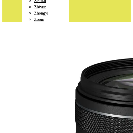
Zeniko
Zhiyun
Zhongyi
Zoom