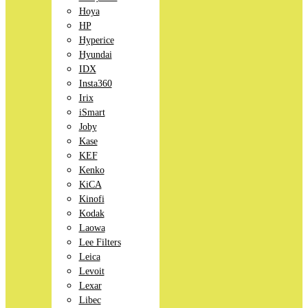
Hoya
HP
Hyperice
Hyundai
IDX
Insta360
Irix
iSmart
Joby
Kase
KEF
Kenko
KiCA
Kinofi
Kodak
Laowa
Lee Filters
Leica
Levoit
Lexar
Libec