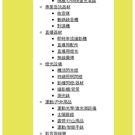
拖板/USB快速充電線
專業音訊器材
收音咪
數碼錄音機
對講機
直播器材
即時串流攝影機
直播用配件
直播用燈光
無線圖傳
燈光設備
機頂閃光燈
持續照明閃燈
影樓閃燈/器材
攝影棚/背景
測光錶
運動/戶外用品
運動光學/激光測距儀
太陽眼鏡
露營/行山用品
運動/智能手錶
影音與娛樂