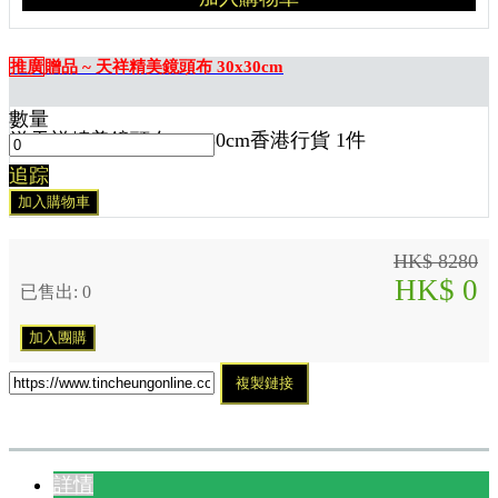
推廣
贈品 ~ 天祥精美鏡頭布 30x30cm
數量
送
天祥精美鏡頭布 30x30cm香港行貨 1
件
追踪
加入購物車
HK$ 8280
HK$ 0
已售出: 0
加入團購
複製鏈接
詳情