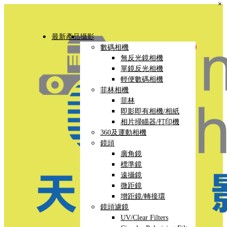
×
最新產品
攝影
數碼相機
無反光鏡相機
單鏡反光相機
輕便數碼相機
菲林相機
菲林
即影即有相機/相紙
相片掃瞄器/打印機
360及運動相機
鏡頭
廣角鏡
標準鏡
遠攝鏡
微距鏡
增距鏡/轉接環
鏡頭濾鏡
UV/Clear Filters