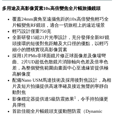
多用途及高影像質素10x高倍變焦全片幅旅攝鏡頭
覆蓋24mm廣角至遠攝焦距的10x高倍變焦輕巧全
片幅變焦RF鏡頭，適合一切旅程上的遠近場景
輕巧設計僅重750克
全新研發15組21片光學設計，充分發揮全新RF鏡
頭接環的短後對焦距離及大口徑的優點，以輕巧
細小的體積實現高影像質素
採用1片PMo非球面鏡片修正球面像差及像場彎
曲、2片UD超低色散鏡片消除軸向色差及倍率色
差，為整個變焦範圍由畫面中心至邊緣皆提供極
高解像度
配備Nano USM馬達技術及採用後對焦設計，為相
片及短片拍攝提供高速準確及接近無聲的寧靜自
動對焦
1
影像穩定器提供達5級防震效果
，令手持拍攝更
具彈性
首款佳能全片幅鏡頭支援動態防震（Dynamic