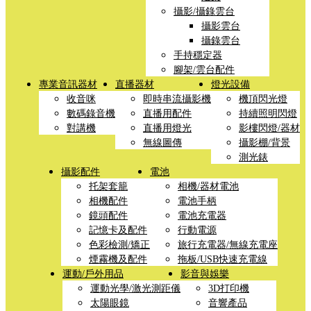
攝影/攝錄雲台
攝影雲台
攝錄雲台
手持穩定器
腳架/雲台配件
專業音訊器材
直播器材
燈光設備
收音咪
即時串流攝影機
機頂閃光燈
數碼錄音機
直播用配件
持續照明閃燈
對講機
直播用燈光
影樓閃燈/器材
無線圖傳
攝影棚/背景
測光錶
攝影配件
電池
托架套籠
相機/器材電池
相機配件
電池手柄
鏡頭配件
電池充電器
記憶卡及配件
行動電源
色彩檢測/矯正
旅行充電器/無線充電座
煙霧機及配件
拖板/USB快速充電線
運動/戶外用品
影音與娛樂
運動光學/激光測距儀
3D打印機
太陽眼鏡
音響產品