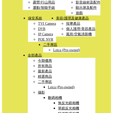
露營/行山用品
影音線材及配件
運動/智能手錶
顯示屏及配件
遊戲
保安系統
美容/護理及健康產品
TVI Camera
按摩產品
DVR
個人護理/美容產品
IP Camera
風筒/空氣清新機
POE NVR
二手專區
Leica (Pre-owned)
全部產品
今期優惠
所有商品
最新產品
精選商品
二手專區
Leica (Pre-owned)
攝影
數碼相機
無反光鏡相機
單鏡反光相機