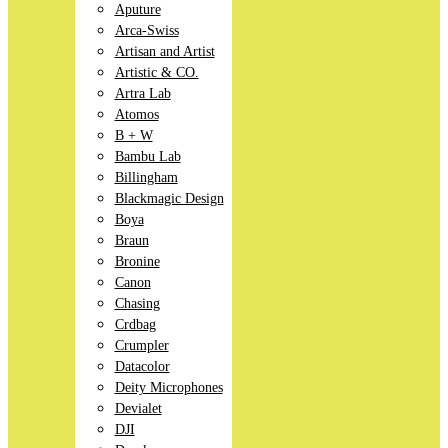
Aputure
Arca-Swiss
Artisan and Artist
Artistic & CO.
Artra Lab
Atomos
B + W
Bambu Lab
Billingham
Blackmagic Design
Boya
Braun
Bronine
Canon
Chasing
Crdbag
Crumpler
Datacolor
Deity Microphones
Devialet
DJI