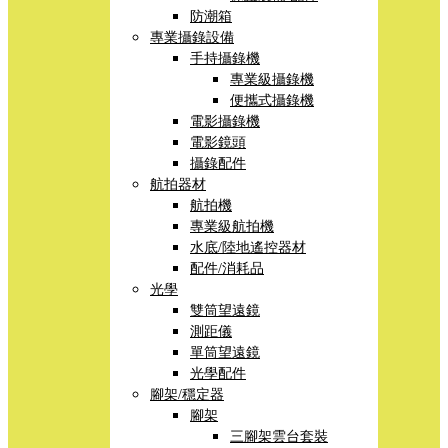
防潮箱
專業攝錄設備
手持攝錄機
專業級攝錄機
便攜式攝錄機
電影攝錄機
電影鏡頭
攝錄配件
航拍器材
航拍機
專業級航拍機
水底/陸地遙控器材
配件/消耗品
光學
雙筒望遠鏡
測距儀
單筒望遠鏡
光學配件
腳架/穩定器
腳架
三腳架雲台套裝