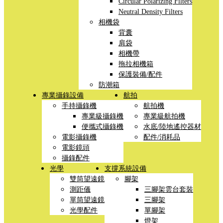
Circular Polarizing Filters
Neutral Density Filters
相機袋
背囊
肩袋
相機帶
拖拉相機箱
保護裝備/配件
防潮箱
專業攝錄設備
航拍
手持攝錄機
航拍機
專業級攝錄機
專業級航拍機
便攜式攝錄機
水底/陸地遙控器材
電影攝錄機
配件/消耗品
電影鏡頭
攝錄配件
光學
支撐系統設備
雙筒望遠鏡
腳架
測距儀
三腳架雲台套裝
單筒望遠鏡
三腳架
光學配件
單腳架
燈架