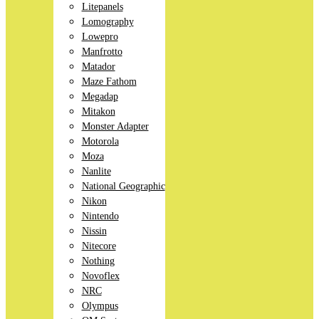
Litepanels
Lomography
Lowepro
Manfrotto
Matador
Maze Fathom
Megadap
Mitakon
Monster Adapter
Motorola
Moza
Nanlite
National Geographic
Nikon
Nintendo
Nissin
Nitecore
Nothing
Novoflex
NRC
Olympus