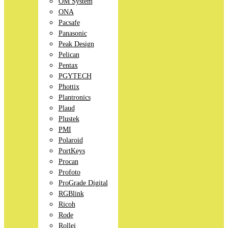
OM System
ONA
Pacsafe
Panasonic
Peak Design
Pelican
Pentax
PGYTECH
Phottix
Plantronics
Plaud
Plustek
PMI
Polaroid
PortKeys
Procan
Profoto
ProGrade Digital
RGBlink
Ricoh
Rode
Rollei