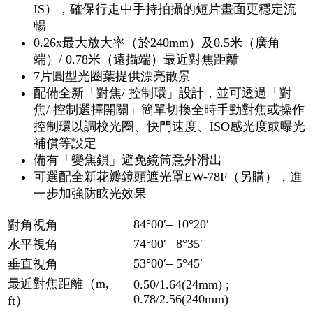
IS），確保行走中手持拍攝的短片畫面更穩定流
暢
0.26x最大放大率（於240mm）及0.5米（廣角
端）/ 0.78米（遠攝端）最近對焦距離
7片圓型光圈葉提供漂亮散景
配備全新「對焦/ 控制環」設計，並可透過「對
焦/ 控制選擇開關」簡單切換全時手動對焦或操作
控制環以調校光圈、快門速度、ISO感光度或曝光
補償等設定
備有「變焦鎖」避免鏡筒意外滑出
可選配全新花瓣鏡頭遮光罩EW-78F（另購），進
一步加強防眩光效果
84°00′– 10°20′
對角視角
74°00′– 8°35′
水平視角
53°00′– 5°45′
垂直視角
最近對焦距離（m,
0.50/1.64(24mm) ;
0.78/2.56(240mm)
ft）