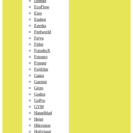
Domke
EcoFlow
Eizo
Enabot
Eureka
Feelworld
Feiyu
Fitbit
FotodioX
Fotopro
Fringer
Fujifilm
Gama
Garmin
Gitzo
Godox
GoPro
GVM
Hasselblad
Heipi
Hikvision
Hollyland