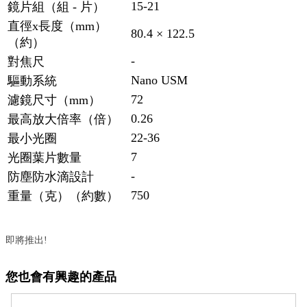
15-21
鏡片組（組 - 片）
直徑x長度（mm）
80.4 × 122.5
（約）
-
對焦尺
Nano USM
驅動系統
72
濾鏡尺寸（mm）
0.26
最高放大倍率（倍）
22-36
最小光圈
7
光圈葉片數量
-
防塵防水滴設計
750
重量（克）（約數）
即將推出!
您也會有興趣的產品