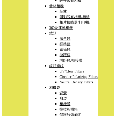
輕便數碼相機
菲林相機
菲林
即影即有相機/相紙
相片掃瞄器/打印機
360及運動相機
鏡頭
廣角鏡
標準鏡
遠攝鏡
微距鏡
增距鏡/轉接環
鏡頭濾鏡
UV/Clear Filters
Circular Polarizing Filters
Neutral Density Filters
相機袋
背囊
肩袋
相機帶
拖拉相機箱
保護裝備/配件