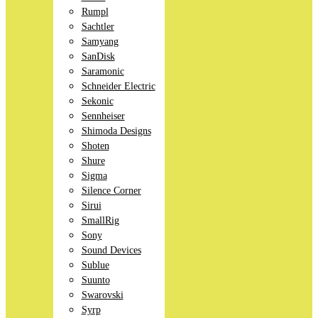
Rumpl
Sachtler
Samyang
SanDisk
Saramonic
Schneider Electric
Sekonic
Sennheiser
Shimoda Designs
Shoten
Shure
Sigma
Silence Corner
Sirui
SmallRig
Sony
Sound Devices
Sublue
Suunto
Swarovski
Syrp