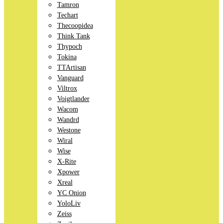
Tamron
Techart
Thecoopidea
Think Tank
Thypoch
Tokina
TTArtisan
Vanguard
Viltrox
Voigtlander
Wacom
Wandrd
Westone
Wiral
Wise
X-Rite
Xpower
Xreal
YC Onion
YoloLiv
Zeiss