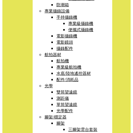
防潮箱
專業攝錄設備
手持攝錄機
專業級攝錄機
便攜式攝錄機
電影攝錄機
電影鏡頭
攝錄配件
航拍器材
航拍機
專業級航拍機
水底/陸地遙控器材
配件/消耗品
光學
雙筒望遠鏡
測距儀
單筒望遠鏡
光學配件
腳架/穩定器
腳架
三腳架雲台套裝