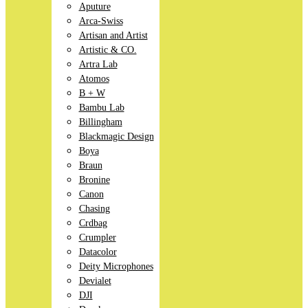
Aputure
Arca-Swiss
Artisan and Artist
Artistic & CO.
Artra Lab
Atomos
B + W
Bambu Lab
Billingham
Blackmagic Design
Boya
Braun
Bronine
Canon
Chasing
Crdbag
Crumpler
Datacolor
Deity Microphones
Devialet
DJI