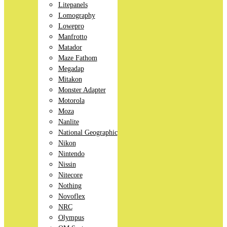
Litepanels
Lomography
Lowepro
Manfrotto
Matador
Maze Fathom
Megadap
Mitakon
Monster Adapter
Motorola
Moza
Nanlite
National Geographic
Nikon
Nintendo
Nissin
Nitecore
Nothing
Novoflex
NRC
Olympus