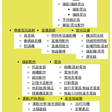
攝影/攝錄雲台
攝影雲台
攝錄雲台
手持穩定器
腳架/雲台配件
專業音訊器材
直播器材
燈光設備
收音咪
即時串流攝影機
機頂閃光燈
數碼錄音機
直播用配件
持續照明閃燈
對講機
直播用燈光
影樓閃燈/器材
無線圖傳
攝影棚/背景
測光錶
攝影配件
電池
托架套籠
相機/器材電池
相機配件
電池手柄
鏡頭配件
電池充電器
記憶卡及配件
行動電源
色彩檢測/矯正
旅行充電器/無線充電座
煙霧機及配件
拖板/USB快速充電線
運動/戶外用品
影音與娛樂
運動光學/激光測距儀
3D打印機
太陽眼鏡
音響產品