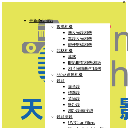
×
最新產品
攝影
數碼相機
無反光鏡相機
單鏡反光相機
輕便數碼相機
菲林相機
菲林
即影即有相機/相紙
相片掃瞄器/打印機
360及運動相機
鏡頭
廣角鏡
標準鏡
遠攝鏡
微距鏡
增距鏡/轉接環
鏡頭濾鏡
UV/Clear Filters