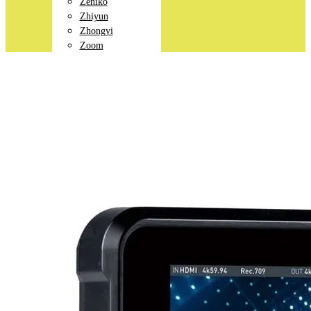
Zeniko
Zhiyun
Zhongyi
Zoom