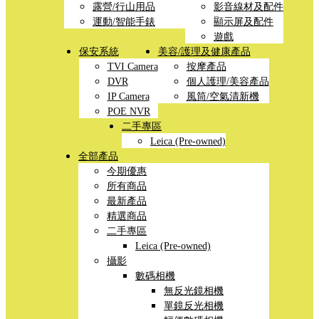
露營/行山用品
影音線材及配件
運動/智能手錶
顯示屏及配件
遊戲
保安系統
美容/護理及健康產品
TVI Camera
按摩產品
DVR
個人護理/美容產品
IP Camera
風筒/空氣清新機
POE NVR
二手專區
Leica (Pre-owned)
全部產品
今期優惠
所有商品
最新產品
精選商品
二手專區
Leica (Pre-owned)
攝影
數碼相機
無反光鏡相機
單鏡反光相機