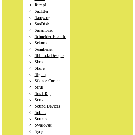
Rumpl
Sachtler
Samyang
SanDisk
Saramonic
Schneider Electric
Sekonic
Sennheiser
Shimoda Designs
Shoten
Shure
Sigma
Silence Corner
Sirui
SmallRig
Sony
Sound Devices
Sublue
Suunto
Swarovski
Syrp