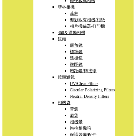
輕便數碼相機
菲林相機
菲林
即影即有相機/相紙
相片掃瞄器/打印機
360及運動相機
鏡頭
廣角鏡
標準鏡
遠攝鏡
微距鏡
增距鏡/轉接環
鏡頭濾鏡
UV/Clear Filters
Circular Polarizing Filters
Neutral Density Filters
相機袋
背囊
肩袋
相機帶
拖拉相機箱
保護裝備/配件