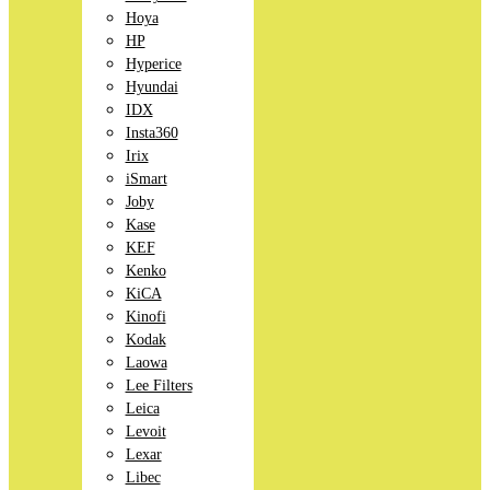
Hoya
HP
Hyperice
Hyundai
IDX
Insta360
Irix
iSmart
Joby
Kase
KEF
Kenko
KiCA
Kinofi
Kodak
Laowa
Lee Filters
Leica
Levoit
Lexar
Libec