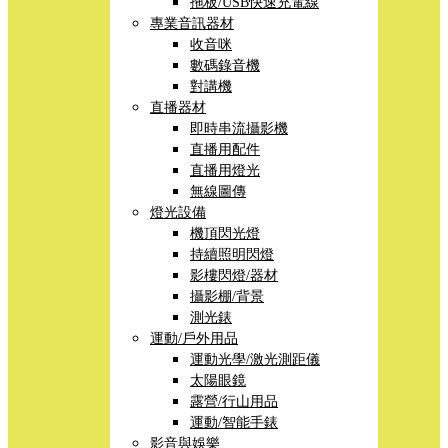
拖板/USB快速充電線
專業音訊器材
收音咪
數碼錄音機
對講機
直播器材
即時串流攝影機
直播用配件
直播用燈光
無線圖傳
燈光設備
機頂閃光燈
持續照明閃燈
影樓閃燈/器材
攝影棚/背景
測光錶
運動/戶外用品
運動光學/激光測距儀
太陽眼鏡
露營/行山用品
運動/智能手錶
影音與娛樂