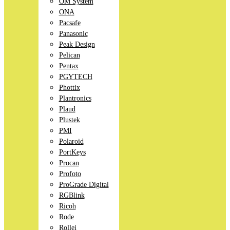
OM System
ONA
Pacsafe
Panasonic
Peak Design
Pelican
Pentax
PGYTECH
Phottix
Plantronics
Plaud
Plustek
PMI
Polaroid
PortKeys
Procan
Profoto
ProGrade Digital
RGBlink
Ricoh
Rode
Rollei