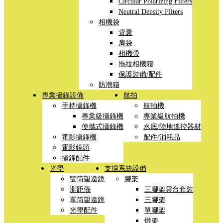
Circular Polarizing Filters
Neutral Density Filters
相機袋
背囊
肩袋
相機帶
拖拉相機箱
保護裝備/配件
防潮箱
專業攝錄設備
航拍
手持攝錄機
航拍機
專業級攝錄機
專業級航拍機
便攜式攝錄機
水底/陸地遙控器材
電影攝錄機
配件/消耗品
電影鏡頭
攝錄配件
光學
支撐系統設備
雙筒望遠鏡
腳架
測距儀
三腳架雲台套裝
單筒望遠鏡
三腳架
光學配件
單腳架
燈架