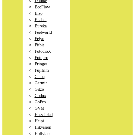
Domke
EcoFlow
Eizo
Enabot
Eureka
Feelworld
Feiyu
Fitbit
FotodioX
Fotopro
Fringer
Fujifilm
Gama
Garmin
Gitzo
Godox
GoPro
GVM
Hasselblad
Heipi
Hikvision
Hollyland