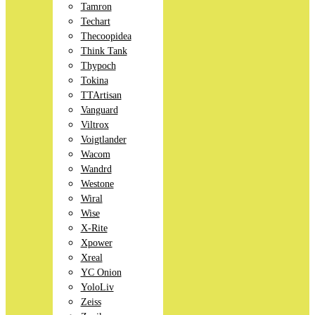
Tamron
Techart
Thecoopidea
Think Tank
Thypoch
Tokina
TTArtisan
Vanguard
Viltrox
Voigtlander
Wacom
Wandrd
Westone
Wiral
Wise
X-Rite
Xpower
Xreal
YC Onion
YoloLiv
Zeiss