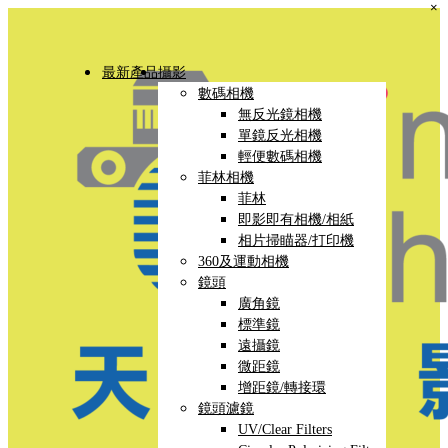
×
最新產品
攝影
數碼相機
無反光鏡相機
單鏡反光相機
輕便數碼相機
菲林相機
菲林
即影即有相機/相紙
相片掃瞄器/打印機
360及運動相機
鏡頭
廣角鏡
標準鏡
遠攝鏡
微距鏡
增距鏡/轉接環
鏡頭濾鏡
UV/Clear Filters