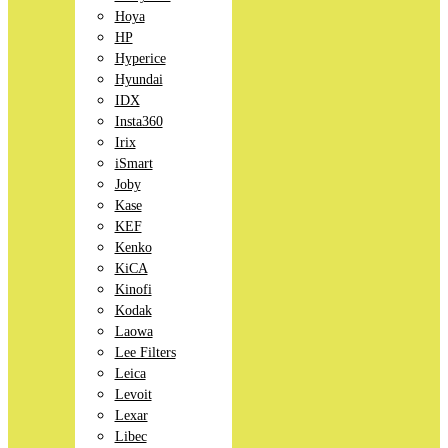
Hoya
HP
Hyperice
Hyundai
IDX
Insta360
Irix
iSmart
Joby
Kase
KEF
Kenko
KiCA
Kinofi
Kodak
Laowa
Lee Filters
Leica
Levoit
Lexar
Libec