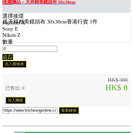
推廣
贈品 ~ 天祥精美鏡頭布 30x30cm
選擇接環
送
天祥精美鏡頭布 30x30cm香港行貨 1
件
Fujifilm X
Sony E
Nikon Z
數量
追踪
加入購物車
HK$ 300
HK$ 0
已售出: 0
加入團購
複製鏈接