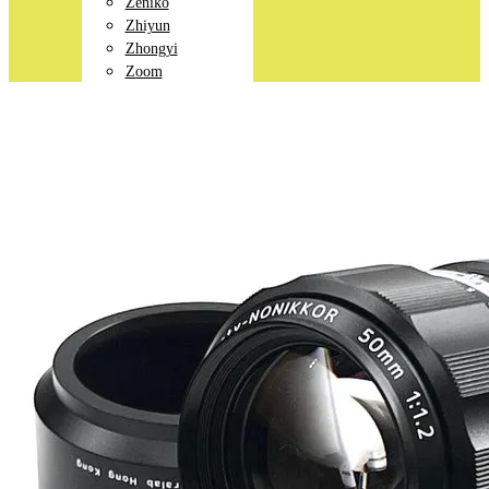
Zeniko
Zhiyun
Zhongyi
Zoom