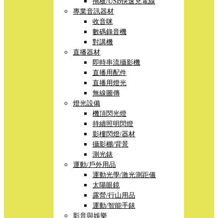
拖板/USB快速充電線
專業音訊器材
收音咪
數碼錄音機
對講機
直播器材
即時串流攝影機
直播用配件
直播用燈光
無線圖傳
燈光設備
機頂閃光燈
持續照明閃燈
影樓閃燈/器材
攝影棚/背景
測光錶
運動/戶外用品
運動光學/激光測距儀
太陽眼鏡
露營/行山用品
運動/智能手錶
影音與娛樂