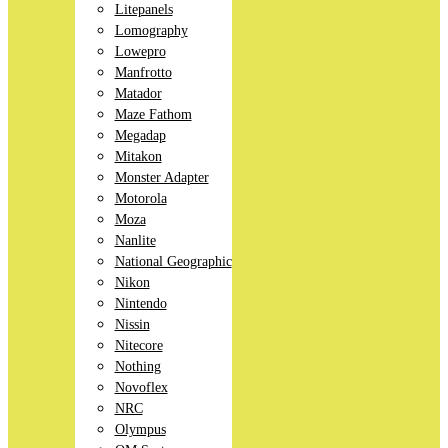
Litepanels
Lomography
Lowepro
Manfrotto
Matador
Maze Fathom
Megadap
Mitakon
Monster Adapter
Motorola
Moza
Nanlite
National Geographic
Nikon
Nintendo
Nissin
Nitecore
Nothing
Novoflex
NRC
Olympus