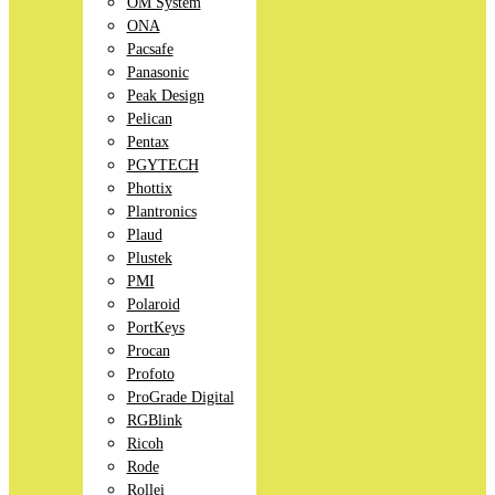
OM System
ONA
Pacsafe
Panasonic
Peak Design
Pelican
Pentax
PGYTECH
Phottix
Plantronics
Plaud
Plustek
PMI
Polaroid
PortKeys
Procan
Profoto
ProGrade Digital
RGBlink
Ricoh
Rode
Rollei