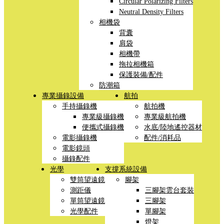
Circular Polarizing Filters
Neutral Density Filters
相機袋
背囊
肩袋
相機帶
拖拉相機箱
保護裝備/配件
防潮箱
專業攝錄設備
航拍
手持攝錄機
航拍機
專業級攝錄機
專業級航拍機
便攜式攝錄機
水底/陸地遙控器材
電影攝錄機
配件/消耗品
電影鏡頭
攝錄配件
光學
支撐系統設備
雙筒望遠鏡
腳架
測距儀
三腳架雲台套裝
單筒望遠鏡
三腳架
光學配件
單腳架
燈架