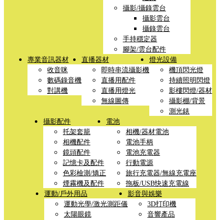
攝影/攝錄雲台
攝影雲台
攝錄雲台
手持穩定器
腳架/雲台配件
專業音訊器材
直播器材
燈光設備
收音咪
即時串流攝影機
機頂閃光燈
數碼錄音機
直播用配件
持續照明閃燈
對講機
直播用燈光
影樓閃燈/器材
無線圖傳
攝影棚/背景
測光錶
攝影配件
電池
托架套籠
相機/器材電池
相機配件
電池手柄
鏡頭配件
電池充電器
記憶卡及配件
行動電源
色彩檢測/矯正
旅行充電器/無線充電座
煙霧機及配件
拖板/USB快速充電線
運動/戶外用品
影音與娛樂
運動光學/激光測距儀
3D打印機
太陽眼鏡
音響產品