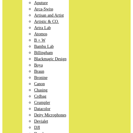
Aputure
Arca-Swiss
Artisan and Artist
Artistic & CO.
Artra Lab
Atomos
B + W
Bambu Lab
Billingham
Blackmagic Design
Boya
Braun
Bronine
Canon
Chasing
Crdbag
Crumpler
Datacolor
Deity Microphones
Devialet
DJI