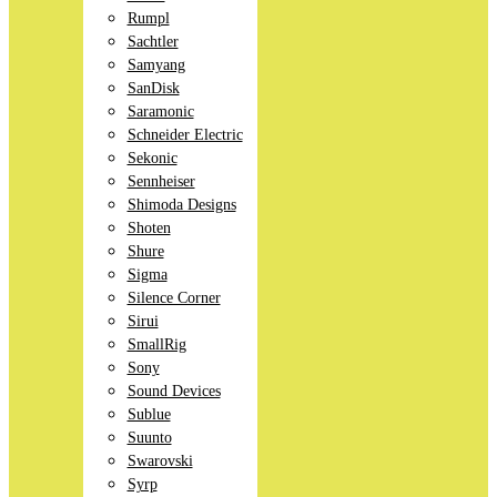
Rumpl
Sachtler
Samyang
SanDisk
Saramonic
Schneider Electric
Sekonic
Sennheiser
Shimoda Designs
Shoten
Shure
Sigma
Silence Corner
Sirui
SmallRig
Sony
Sound Devices
Sublue
Suunto
Swarovski
Syrp