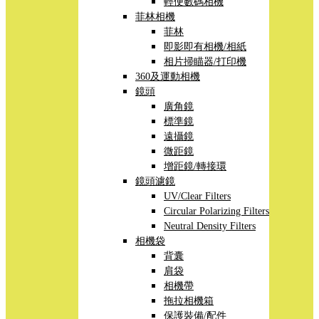
輕便數碼相機
菲林相機
菲林
即影即有相機/相紙
相片掃瞄器/打印機
360及運動相機
鏡頭
廣角鏡
標準鏡
遠攝鏡
微距鏡
增距鏡/轉接環
鏡頭濾鏡
UV/Clear Filters
Circular Polarizing Filters
Neutral Density Filters
相機袋
背囊
肩袋
相機帶
拖拉相機箱
保護裝備/配件