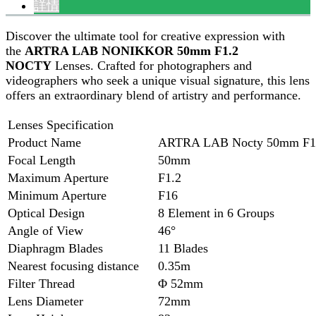
詳情
Discover the ultimate tool for creative expression with
the
ARTRA LAB NONIKKOR 50mm F1.2
NOCTY
Lenses. Crafted for photographers and
videographers who seek a unique visual signature, this lens
offers an extraordinary blend of artistry and performance.
Lenses Specification
Product Name
ARTRA LAB Nocty 50mm F1
Focal Length
50mm
Maximum Aperture
F1.2
Minimum Aperture
F16
Optical Design
8 Element in 6 Groups
Angle of View
46°
Diaphragm Blades
11 Blades
Nearest focusing distance
0.35m
Filter Thread
Φ 52mm
Lens Diameter
72mm