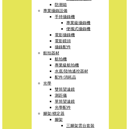
防潮箱
專業攝錄設備
手持攝錄機
專業級攝錄機
便攜式攝錄機
電影攝錄機
電影鏡頭
攝錄配件
航拍器材
航拍機
專業級航拍機
水底/陸地遙控器材
配件/消耗品
光學
雙筒望遠鏡
測距儀
單筒望遠鏡
光學配件
腳架/穩定器
腳架
三腳架雲台套裝