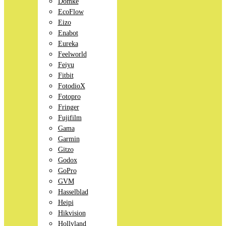
Domke
EcoFlow
Eizo
Enabot
Eureka
Feelworld
Feiyu
Fitbit
FotodioX
Fotopro
Fringer
Fujifilm
Gama
Garmin
Gitzo
Godox
GoPro
GVM
Hasselblad
Heipi
Hikvision
Hollyland