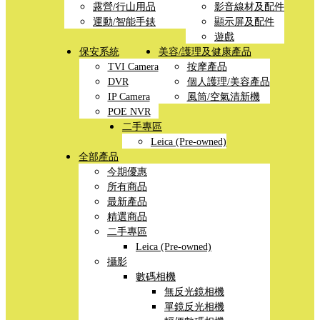
露營/行山用品
影音線材及配件
運動/智能手錶
顯示屏及配件
遊戲
保安系統
美容/護理及健康產品
TVI Camera
按摩產品
DVR
個人護理/美容產品
IP Camera
風筒/空氣清新機
POE NVR
二手專區
Leica (Pre-owned)
全部產品
今期優惠
所有商品
最新產品
精選商品
二手專區
Leica (Pre-owned)
攝影
數碼相機
無反光鏡相機
單鏡反光相機