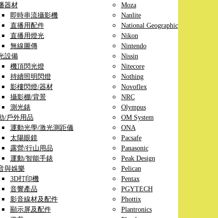
播器材
Moza
即時串流攝影機
Nanlite
直播用配件
National Geographic
直播用燈光
Nikon
無線圖傳
Nintendo
光設備
Nissin
機頂閃光燈
Nitecore
持續照明閃燈
Nothing
影樓閃燈/器材
Novoflex
攝影棚/背景
NRC
測光錶
Olympus
動/戶外用品
OM System
運動光學/激光測距儀
ONA
太陽眼鏡
Pacsafe
露營/行山用品
Panasonic
運動/智能手錶
Peak Design
音與娛樂
Pelican
3D打印機
Pentax
音響產品
PGYTECH
影音線材及配件
Phottix
顯示屏及配件
Plantronics