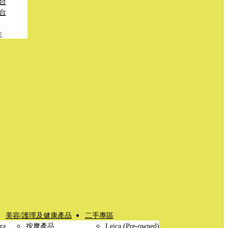
台
台
件
美容/護理及健康產品
二手專區
ra
按摩產品
Leica (Pre-owned)