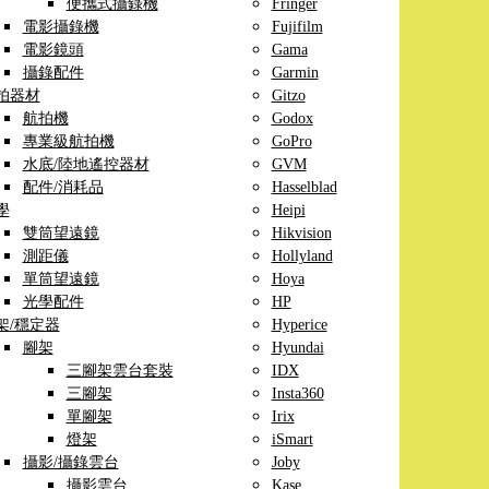
便攜式攝錄機
Fringer
電影攝錄機
Fujifilm
電影鏡頭
Gama
攝錄配件
Garmin
拍器材
Gitzo
航拍機
Godox
專業級航拍機
GoPro
水底/陸地遙控器材
GVM
配件/消耗品
Hasselblad
學
Heipi
雙筒望遠鏡
Hikvision
測距儀
Hollyland
單筒望遠鏡
Hoya
光學配件
HP
架/穩定器
Hyperice
腳架
Hyundai
三腳架雲台套裝
IDX
三腳架
Insta360
單腳架
Irix
燈架
iSmart
攝影/攝錄雲台
Joby
攝影雲台
Kase