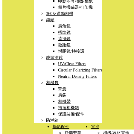
即影即有相機/相紙
相片掃瞄器/打印機
360及運動相機
鏡頭
廣角鏡
標準鏡
遠攝鏡
微距鏡
增距鏡/轉接環
鏡頭濾鏡
UV/Clear Filters
Circular Polarizing Filters
Neutral Density Filters
相機袋
背囊
肩袋
相機帶
拖拉相機箱
保護裝備/配件
防潮箱
攝影配件
電池
托架套籠
相機/器材電池