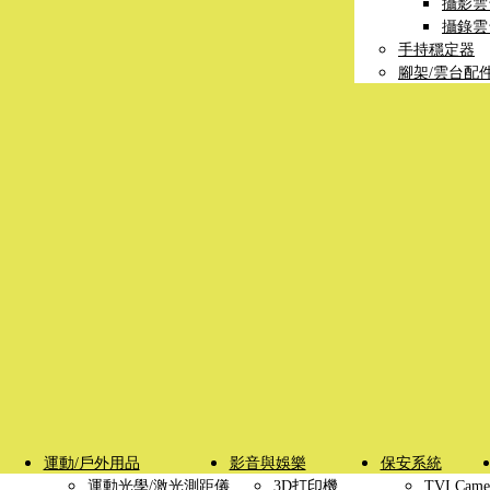
攝影雲
攝錄雲
手持穩定器
腳架/雲台配
運動/戶外用品
影音與娛樂
保安系統
運動光學/激光測距儀
3D打印機
TVI Came