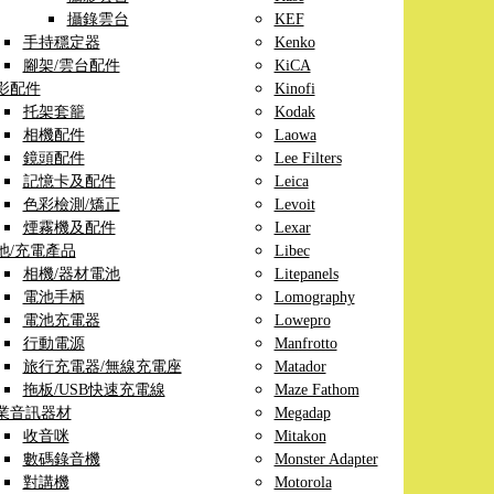
攝錄雲台
KEF
手持穩定器
Kenko
腳架/雲台配件
KiCA
影配件
Kinofi
托架套籠
Kodak
相機配件
Laowa
鏡頭配件
Lee Filters
記憶卡及配件
Leica
色彩檢測/矯正
Levoit
煙霧機及配件
Lexar
池/充電產品
Libec
相機/器材電池
Litepanels
電池手柄
Lomography
電池充電器
Lowepro
行動電源
Manfrotto
旅行充電器/無線充電座
Matador
拖板/USB快速充電線
Maze Fathom
業音訊器材
Megadap
收音咪
Mitakon
數碼錄音機
Monster Adapter
對講機
Motorola