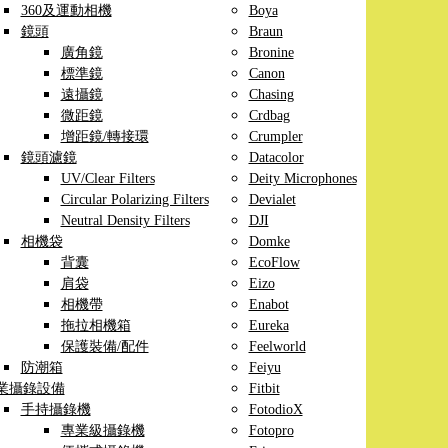
360及運動相機
Boya
鏡頭
Braun
廣角鏡
Bronine
標準鏡
Canon
遠攝鏡
Chasing
微距鏡
Crdbag
增距鏡/轉接環
Crumpler
鏡頭濾鏡
Datacolor
UV/Clear Filters
Deity Microphones
Circular Polarizing Filters
Devialet
Neutral Density Filters
DJI
相機袋
Domke
背囊
EcoFlow
肩袋
Eizo
相機帶
Enabot
拖拉相機箱
Eureka
保護裝備/配件
Feelworld
防潮箱
Feiyu
業攝錄設備
Fitbit
手持攝錄機
FotodioX
專業級攝錄機
Fotopro