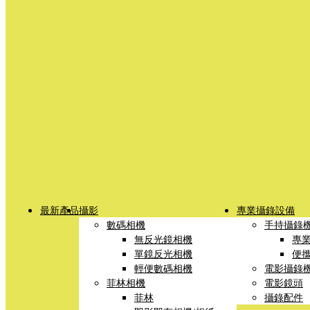
最新產品
攝影
專業攝錄設備
數碼相機
手持攝錄
無反光鏡相機
專
單鏡反光相機
便
輕便數碼相機
電影攝錄
菲林相機
電影鏡頭
菲林
攝錄配件