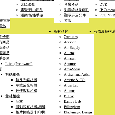
太陽眼鏡
音響產品
DVR
露營/行山用品
影音線材及配件
IP Camera
運動/智能手錶
顯示屏及配件
POE NVR
線充電座
遊戲
充電線
所有品牌
報價及採購
期優惠
7Artisans
有商品
Accsoon
新產品
Air Supply
選商品
Allianz
手專區
Amaran
Leica (Pre-owned)
Aputure
影
Arca-Swiss
數碼相機
Artisan and Artist
無反光鏡相機
Artistic & CO.
單鏡反光相機
Artra Lab
輕便數碼相機
Atomos
菲林相機
B + W
菲林
Bambu Lab
即影即有相機/相紙
Billingham
相片掃瞄器/打印機
Blackmagic Design