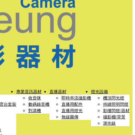
專業音訊器材
直播器材
燈光設備
收音咪
即時串流攝影機
機頂閃光燈
雲台套裝
數碼錄音機
直播用配件
持續照明閃燈
對講機
直播用燈光
影樓閃燈/器材
無線圖傳
攝影棚/背景
測光錶
台