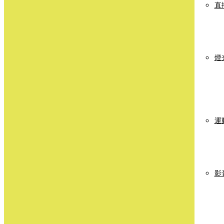
直
燈
運
影