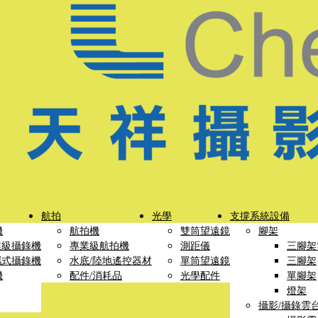
航拍
光學
支撐系統設備
機
航拍機
雙筒望遠鏡
腳架
業級攝錄機
專業級航拍機
測距儀
三腳架
攜式攝錄機
水底/陸地遙控器材
單筒望遠鏡
三腳架
機
配件/消耗品
光學配件
單腳架
燈架
攝影/攝錄雲