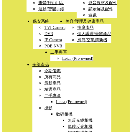
露營/行山用品
影音線材及配件
運動/智能手錶
顯示屏及配件
遊戲
保安系統
美容/護理及健康產品
TVI Camera
按摩產品
DVR
個人護理/美容產品
IP Camera
風筒/空氣清新機
POE NVR
二手專區
Leica (Pre-owned)
全部產品
今期優惠
所有商品
最新產品
精選商品
二手專區
Leica (Pre-owned)
攝影
數碼相機
無反光鏡相機
單鏡反光相機