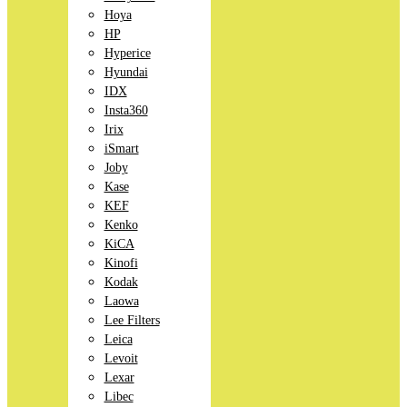
Hoya
HP
Hyperice
Hyundai
IDX
Insta360
Irix
iSmart
Joby
Kase
KEF
Kenko
KiCA
Kinofi
Kodak
Laowa
Lee Filters
Leica
Levoit
Lexar
Libec