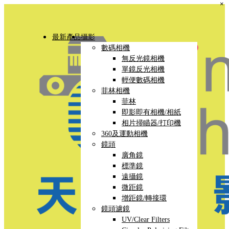
×
最新產品
攝影
數碼相機
無反光鏡相機
單鏡反光相機
輕便數碼相機
菲林相機
菲林
即影即有相機/相紙
相片掃瞄器/打印機
360及運動相機
鏡頭
廣角鏡
標準鏡
遠攝鏡
微距鏡
增距鏡/轉接環
鏡頭濾鏡
UV/Clear Filters