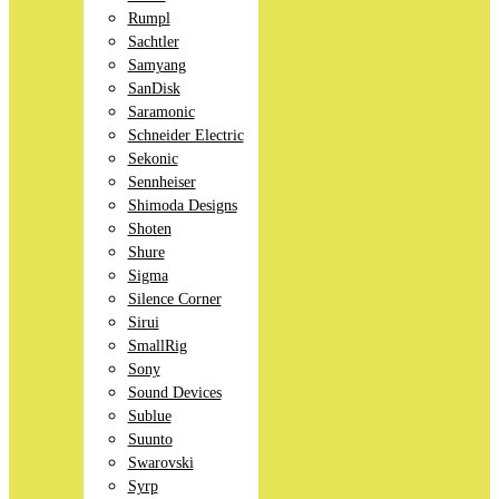
Rumpl
Sachtler
Samyang
SanDisk
Saramonic
Schneider Electric
Sekonic
Sennheiser
Shimoda Designs
Shoten
Shure
Sigma
Silence Corner
Sirui
SmallRig
Sony
Sound Devices
Sublue
Suunto
Swarovski
Syrp