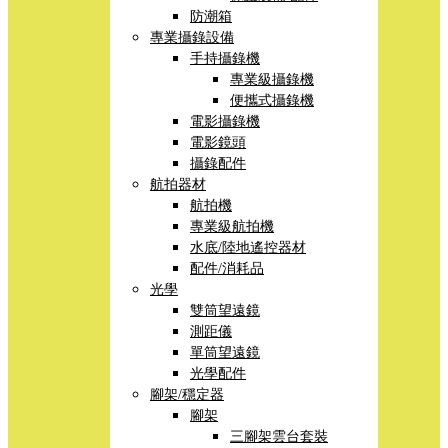
防潮箱
專業攝錄設備
手持攝錄機
專業級攝錄機
便攜式攝錄機
電影攝錄機
電影鏡頭
攝錄配件
航拍器材
航拍機
專業級航拍機
水底/陸地遙控器材
配件/消耗品
光學
雙筒望遠鏡
測距儀
單筒望遠鏡
光學配件
腳架/穩定器
腳架
三腳架雲台套裝