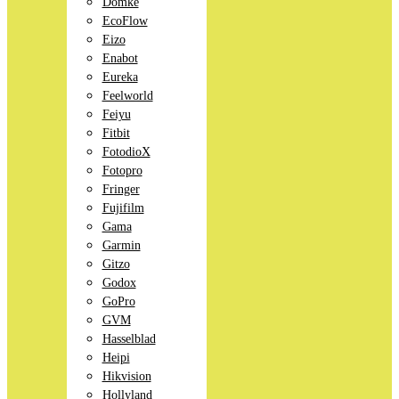
Domke
EcoFlow
Eizo
Enabot
Eureka
Feelworld
Feiyu
Fitbit
FotodioX
Fotopro
Fringer
Fujifilm
Gama
Garmin
Gitzo
Godox
GoPro
GVM
Hasselblad
Heipi
Hikvision
Hollyland