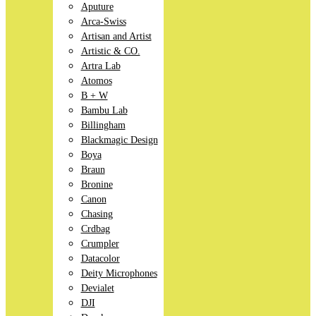
Aputure
Arca-Swiss
Artisan and Artist
Artistic & CO.
Artra Lab
Atomos
B + W
Bambu Lab
Billingham
Blackmagic Design
Boya
Braun
Bronine
Canon
Chasing
Crdbag
Crumpler
Datacolor
Deity Microphones
Devialet
DJI