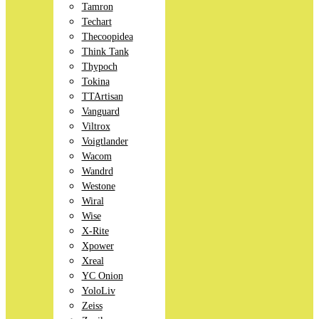
Tamron
Techart
Thecoopidea
Think Tank
Thypoch
Tokina
TTArtisan
Vanguard
Viltrox
Voigtlander
Wacom
Wandrd
Westone
Wiral
Wise
X-Rite
Xpower
Xreal
YC Onion
YoloLiv
Zeiss