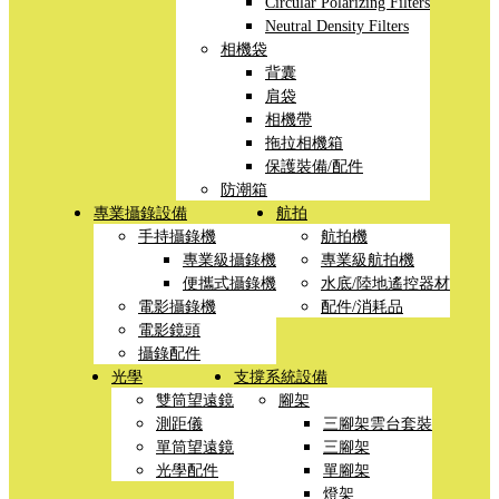
Circular Polarizing Filters
Neutral Density Filters
相機袋
背囊
肩袋
相機帶
拖拉相機箱
保護裝備/配件
防潮箱
專業攝錄設備
航拍
手持攝錄機
航拍機
專業級攝錄機
專業級航拍機
便攜式攝錄機
水底/陸地遙控器材
電影攝錄機
配件/消耗品
電影鏡頭
攝錄配件
光學
支撐系統設備
雙筒望遠鏡
腳架
測距儀
三腳架雲台套裝
單筒望遠鏡
三腳架
光學配件
單腳架
燈架