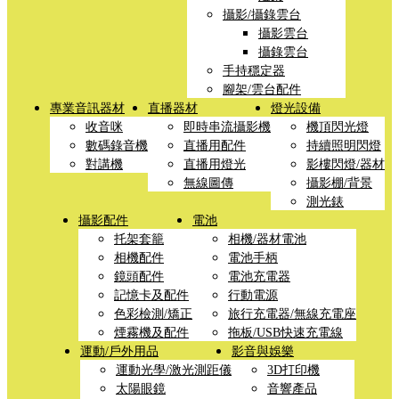
攝影/攝錄雲台
攝影雲台
攝錄雲台
手持穩定器
腳架/雲台配件
專業音訊器材
直播器材
燈光設備
收音咪
即時串流攝影機
機頂閃光燈
數碼錄音機
直播用配件
持續照明閃燈
對講機
直播用燈光
影樓閃燈/器材
無線圖傳
攝影棚/背景
測光錶
攝影配件
電池
托架套籠
相機/器材電池
相機配件
電池手柄
鏡頭配件
電池充電器
記憶卡及配件
行動電源
色彩檢測/矯正
旅行充電器/無線充電座
煙霧機及配件
拖板/USB快速充電線
運動/戶外用品
影音與娛樂
運動光學/激光測距儀
3D打印機
太陽眼鏡
音響產品