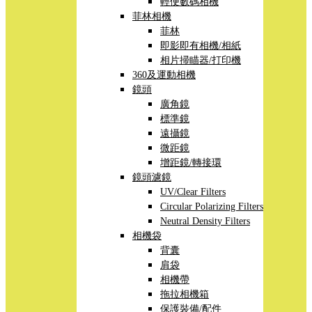
輕便數碼相機
菲林相機
菲林
即影即有相機/相紙
相片掃瞄器/打印機
360及運動相機
鏡頭
廣角鏡
標準鏡
遠攝鏡
微距鏡
增距鏡/轉接環
鏡頭濾鏡
UV/Clear Filters
Circular Polarizing Filters
Neutral Density Filters
相機袋
背囊
肩袋
相機帶
拖拉相機箱
保護裝備/配件