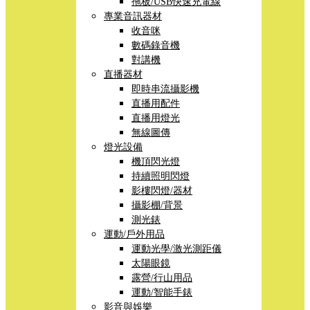
拖板/USB快速充電線
專業音訊器材
收音咪
數碼錄音機
對講機
直播器材
即時串流攝影機
直播用配件
直播用燈光
無線圖傳
燈光設備
機頂閃光燈
持續照明閃燈
影樓閃燈/器材
攝影棚/背景
測光錶
運動/戶外用品
運動光學/激光測距儀
太陽眼鏡
露營/行山用品
運動/智能手錶
影音與娛樂