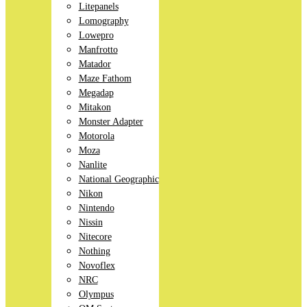
Litepanels
Lomography
Lowepro
Manfrotto
Matador
Maze Fathom
Megadap
Mitakon
Monster Adapter
Motorola
Moza
Nanlite
National Geographic
Nikon
Nintendo
Nissin
Nitecore
Nothing
Novoflex
NRC
Olympus