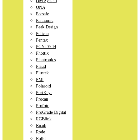
OM System
ONA
Pacsafe
Panasonic
Peak Design
Pelican
Pentax
PGYTECH
Phottix
Plantronics
Plaud
Plustek
PMI
Polaroid
PortKeys
Procan
Profoto
ProGrade Digital
RGBlink
Ricoh
Rode
Rollei