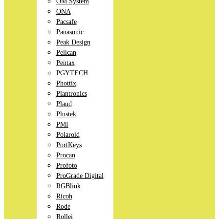
OM System
ONA
Pacsafe
Panasonic
Peak Design
Pelican
Pentax
PGYTECH
Phottix
Plantronics
Plaud
Plustek
PMI
Polaroid
PortKeys
Procan
Profoto
ProGrade Digital
RGBlink
Ricoh
Rode
Rollei