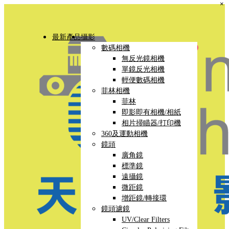
×
最新產品
攝影
數碼相機
無反光鏡相機
單鏡反光相機
輕便數碼相機
菲林相機
菲林
即影即有相機/相紙
相片掃瞄器/打印機
360及運動相機
鏡頭
廣角鏡
標準鏡
遠攝鏡
微距鏡
增距鏡/轉接環
鏡頭濾鏡
UV/Clear Filters