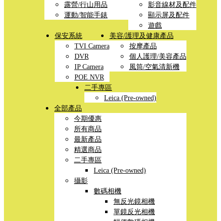
露營/行山用品
影音線材及配件
運動/智能手錶
顯示屏及配件
遊戲
保安系統
美容/護理及健康產品
TVI Camera
按摩產品
DVR
個人護理/美容產品
IP Camera
風筒/空氣清新機
POE NVR
二手專區
Leica (Pre-owned)
全部產品
今期優惠
所有商品
最新產品
精選商品
二手專區
Leica (Pre-owned)
攝影
數碼相機
無反光鏡相機
單鏡反光相機