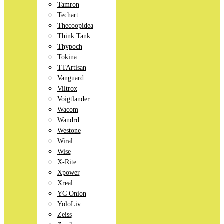
Tamron
Techart
Thecoopidea
Think Tank
Thypoch
Tokina
TTArtisan
Vanguard
Viltrox
Voigtlander
Wacom
Wandrd
Westone
Wiral
Wise
X-Rite
Xpower
Xreal
YC Onion
YoloLiv
Zeiss