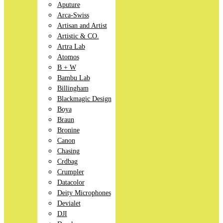
Aputure
Arca-Swiss
Artisan and Artist
Artistic & CO.
Artra Lab
Atomos
B + W
Bambu Lab
Billingham
Blackmagic Design
Boya
Braun
Bronine
Canon
Chasing
Crdbag
Crumpler
Datacolor
Deity Microphones
Devialet
DJI