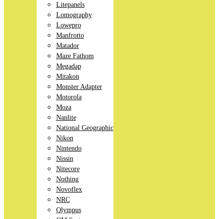
Litepanels
Lomography
Lowepro
Manfrotto
Matador
Maze Fathom
Megadap
Mitakon
Monster Adapter
Motorola
Moza
Nanlite
National Geographic
Nikon
Nintendo
Nissin
Nitecore
Nothing
Novoflex
NRC
Olympus