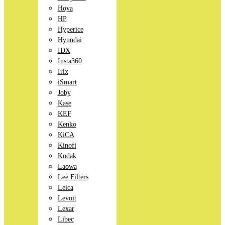
Hoya
HP
Hyperice
Hyundai
IDX
Insta360
Irix
iSmart
Joby
Kase
KEF
Kenko
KiCA
Kinofi
Kodak
Laowa
Lee Filters
Leica
Levoit
Lexar
Libec