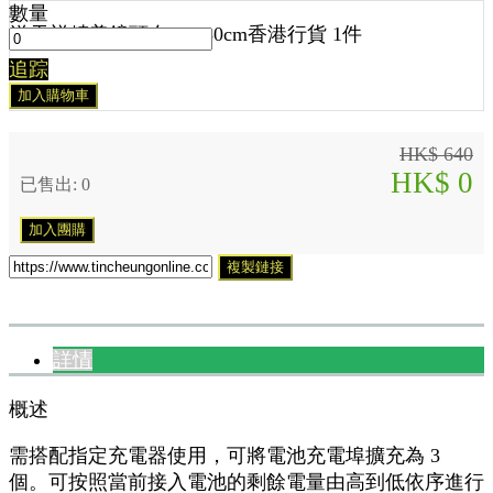
數量
送
天祥精美鏡頭布 30x30cm香港行貨 1
件
追踪
加入購物車
HK$ 640
HK$ 0
已售出: 0
加入團購
複製鏈接
詳情
概述
需搭配指定充電器使用，可將電池充電埠擴充為 3
個。可按照當前接入電池的剩餘電量由高到低依序進行