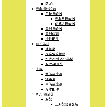
防潮箱
專業攝錄設備
手持攝錄機
專業級攝錄機
便攜式攝錄機
電影攝錄機
電影鏡頭
攝錄配件
航拍器材
航拍機
專業級航拍機
水底/陸地遙控器材
配件/消耗品
光學
雙筒望遠鏡
測距儀
單筒望遠鏡
光學配件
腳架/穩定器
腳架
三腳架雲台套裝