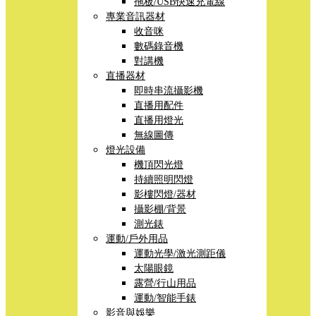
拖板/USB快速充電線
專業音訊器材
收音咪
數碼錄音機
對講機
直播器材
即時串流攝影機
直播用配件
直播用燈光
無線圖傳
燈光設備
機頂閃光燈
持續照明閃燈
影樓閃燈/器材
攝影棚/背景
測光錶
運動/戶外用品
運動光學/激光測距儀
太陽眼鏡
露營/行山用品
運動/智能手錶
影音與娛樂