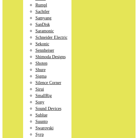
Rumpl
Sachtler
Samyang
SanDisk
Saramonic
Schneider Electric
Sekonic
Sennheiser
Shimoda Designs
Shoten
Shure
Sigma
Silence Corner
Sirui
SmallRig
Sony
Sound Devices
Sublue
Suunto
Swarovski
Syrp