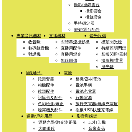
攝影/攝錄雲台
攝影雲台
攝錄雲台
手持穩定器
腳架/雲台配件
專業音訊器材
直播器材
燈光設備
收音咪
即時串流攝影機
機頂閃光燈
數碼錄音機
直播用配件
持續照明閃燈
對講機
直播用燈光
影樓閃燈/器材
無線圖傳
攝影棚/背景
測光錶
攝影配件
電池
托架套籠
相機/器材電池
相機配件
電池手柄
鏡頭配件
電池充電器
記憶卡及配件
行動電源
色彩檢測/矯正
旅行充電器/無線充電座
煙霧機及配件
拖板/USB快速充電線
運動/戶外用品
影音與娛樂
運動光學/激光測距儀
3D打印機
太陽眼鏡
音響產品