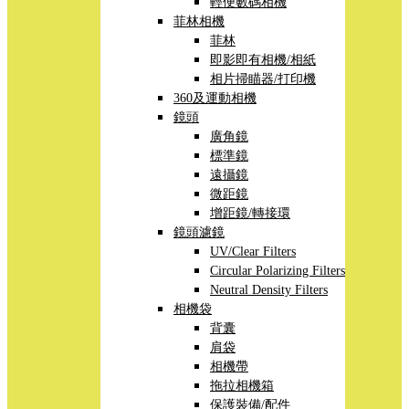
輕便數碼相機
菲林相機
菲林
即影即有相機/相紙
相片掃瞄器/打印機
360及運動相機
鏡頭
廣角鏡
標準鏡
遠攝鏡
微距鏡
增距鏡/轉接環
鏡頭濾鏡
UV/Clear Filters
Circular Polarizing Filters
Neutral Density Filters
相機袋
背囊
肩袋
相機帶
拖拉相機箱
保護裝備/配件