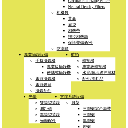
Circular Polarizing Filters
Neutral Density Filters
相機袋
背囊
肩袋
相機帶
拖拉相機箱
保護裝備/配件
防潮箱
專業攝錄設備
航拍
手持攝錄機
航拍機
專業級攝錄機
專業級航拍機
便攜式攝錄機
水底/陸地遙控器材
電影攝錄機
配件/消耗品
電影鏡頭
攝錄配件
光學
支撐系統設備
雙筒望遠鏡
腳架
測距儀
三腳架雲台套裝
單筒望遠鏡
三腳架
光學配件
單腳架
燈架