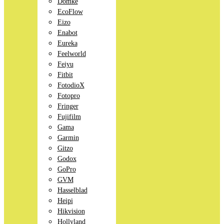
Domke
EcoFlow
Eizo
Enabot
Eureka
Feelworld
Feiyu
Fitbit
FotodioX
Fotopro
Fringer
Fujifilm
Gama
Garmin
Gitzo
Godox
GoPro
GVM
Hasselblad
Heipi
Hikvision
Hollyland