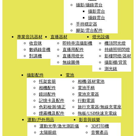
攝影/攝錄雲台
攝影雲台
攝錄雲台
手持穩定器
腳架/雲台配件
專業音訊器材
直播器材
燈光設備
收音咪
即時串流攝影機
機頂閃光燈
數碼錄音機
直播用配件
持續照明閃燈
對講機
直播用燈光
影樓閃燈/器材
無線圖傳
攝影棚/背景
測光錶
攝影配件
電池
托架套籠
相機/器材電池
相機配件
電池手柄
鏡頭配件
電池充電器
記憶卡及配件
行動電源
色彩檢測/矯正
旅行充電器/無線充電座
煙霧機及配件
拖板/USB快速充電線
運動/戶外用品
影音與娛樂
運動光學/激光測距儀
3D打印機
太陽眼鏡
音響產品