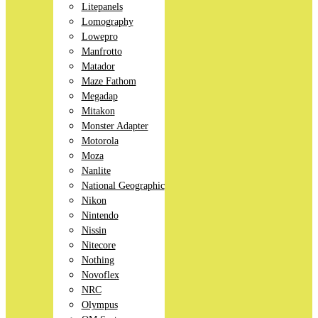
Litepanels
Lomography
Lowepro
Manfrotto
Matador
Maze Fathom
Megadap
Mitakon
Monster Adapter
Motorola
Moza
Nanlite
National Geographic
Nikon
Nintendo
Nissin
Nitecore
Nothing
Novoflex
NRC
Olympus