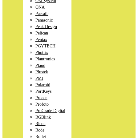
OM System
ONA
Pacsafe
Panasonic
Peak Design
Pelican
Pentax
PGYTECH
Phottix
Plantronics
Plaud
Plustek
PMI
Polaroid
PortKeys
Procan
Profoto
ProGrade Digital
RGBlink
Ricoh
Rode
Rollei