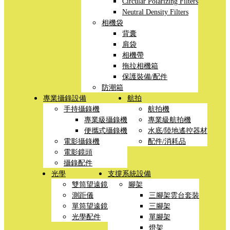
Circular Polarizing Filters
Neutral Density Filters
相機袋
背囊
肩袋
相機帶
拖拉相機箱
保護裝備/配件
防潮箱
專業攝錄設備
航拍
手持攝錄機
航拍機
專業級攝錄機
專業級航拍機
便攜式攝錄機
水底/陸地遙控器材
電影攝錄機
配件/消耗品
電影鏡頭
攝錄配件
光學
支撐系統設備
雙筒望遠鏡
腳架
測距儀
三腳架雲台套裝
單筒望遠鏡
三腳架
光學配件
單腳架
燈架