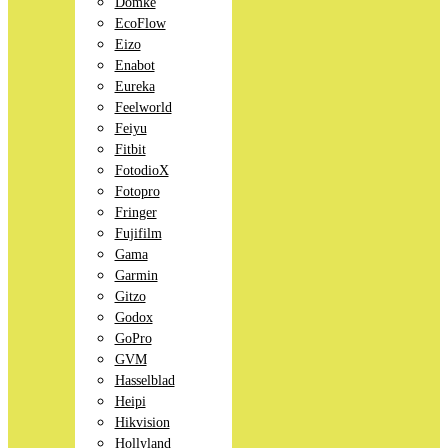
Domke
EcoFlow
Eizo
Enabot
Eureka
Feelworld
Feiyu
Fitbit
FotodioX
Fotopro
Fringer
Fujifilm
Gama
Garmin
Gitzo
Godox
GoPro
GVM
Hasselblad
Heipi
Hikvision
Hollyland