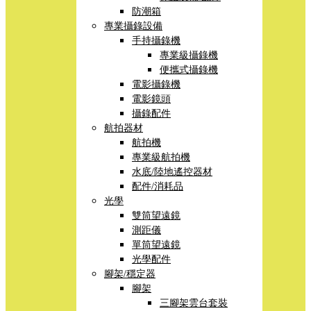
防潮箱
專業攝錄設備
手持攝錄機
專業級攝錄機
便攜式攝錄機
電影攝錄機
電影鏡頭
攝錄配件
航拍器材
航拍機
專業級航拍機
水底/陸地遙控器材
配件/消耗品
光學
雙筒望遠鏡
測距儀
單筒望遠鏡
光學配件
腳架/穩定器
腳架
三腳架雲台套裝