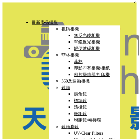
×
最新產品
攝影
數碼相機
無反光鏡相機
單鏡反光相機
輕便數碼相機
菲林相機
菲林
即影即有相機/相紙
相片掃瞄器/打印機
360及運動相機
鏡頭
廣角鏡
標準鏡
遠攝鏡
微距鏡
增距鏡/轉接環
鏡頭濾鏡
UV/Clear Filters