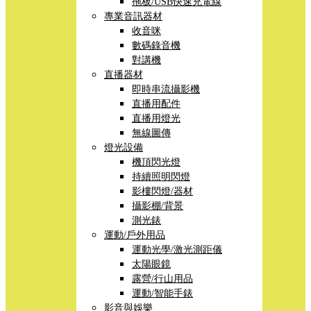
拖板/USB快速充電線
專業音訊器材
收音咪
數碼錄音機
對講機
直播器材
即時串流攝影機
直播用配件
直播用燈光
無線圖傳
燈光設備
機頂閃光燈
持續照明閃燈
影樓閃燈/器材
攝影棚/背景
測光錶
運動/戶外用品
運動光學/激光測距儀
太陽眼鏡
露營/行山用品
運動/智能手錶
影音與娛樂