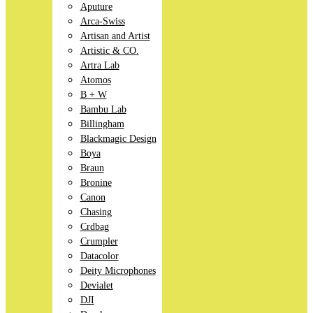
Aputure
Arca-Swiss
Artisan and Artist
Artistic & CO.
Artra Lab
Atomos
B + W
Bambu Lab
Billingham
Blackmagic Design
Boya
Braun
Bronine
Canon
Chasing
Crdbag
Crumpler
Datacolor
Deity Microphones
Devialet
DJI