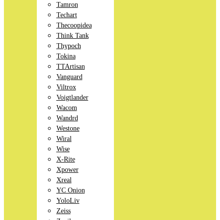
Tamron
Techart
Thecoopidea
Think Tank
Thypoch
Tokina
TTArtisan
Vanguard
Viltrox
Voigtlander
Wacom
Wandrd
Westone
Wiral
Wise
X-Rite
Xpower
Xreal
YC Onion
YoloLiv
Zeiss