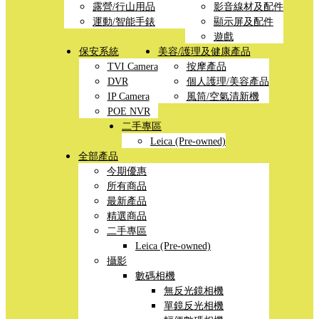
露營/行山用品
影音線材及配件
運動/智能手錶
顯示屏及配件
遊戲
保安系統
美容/護理及健康產品
TVI Camera
按摩產品
DVR
個人護理/美容產品
IP Camera
風筒/空氣清新機
POE NVR
二手專區
Leica (Pre-owned)
全部產品
今期優惠
所有商品
最新產品
精選商品
二手專區
Leica (Pre-owned)
攝影
數碼相機
無反光鏡相機
單鏡反光相機