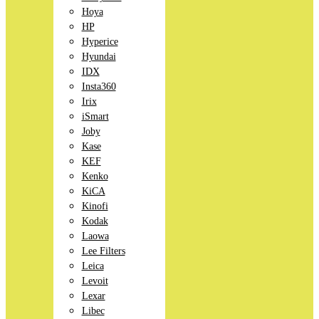
Hoya
HP
Hyperice
Hyundai
IDX
Insta360
Irix
iSmart
Joby
Kase
KEF
Kenko
KiCA
Kinofi
Kodak
Laowa
Lee Filters
Leica
Levoit
Lexar
Libec