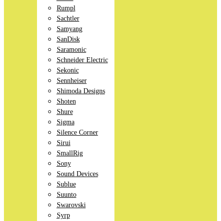
Rumpl
Sachtler
Samyang
SanDisk
Saramonic
Schneider Electric
Sekonic
Sennheiser
Shimoda Designs
Shoten
Shure
Sigma
Silence Corner
Sirui
SmallRig
Sony
Sound Devices
Sublue
Suunto
Swarovski
Syrp