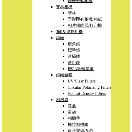
輕便數碼相機
菲林相機
菲林
即影即有相機/相紙
相片掃瞄器/打印機
360及運動相機
鏡頭
廣角鏡
標準鏡
遠攝鏡
微距鏡
增距鏡/轉接環
鏡頭濾鏡
UV/Clear Filters
Circular Polarizing Filters
Neutral Density Filters
相機袋
背囊
肩袋
相機帶
拖拉相機箱
保護裝備/配件