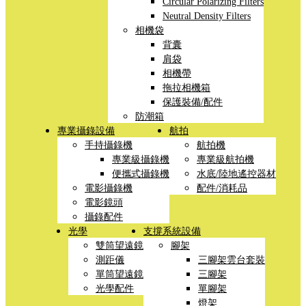
Circular Polarizing Filters
Neutral Density Filters
相機袋
背囊
肩袋
相機帶
拖拉相機箱
保護裝備/配件
防潮箱
專業攝錄設備
航拍
手持攝錄機
航拍機
專業級攝錄機
專業級航拍機
便攜式攝錄機
水底/陸地遙控器材
電影攝錄機
配件/消耗品
電影鏡頭
攝錄配件
光學
支撐系統設備
雙筒望遠鏡
腳架
測距儀
三腳架雲台套裝
單筒望遠鏡
三腳架
光學配件
單腳架
燈架