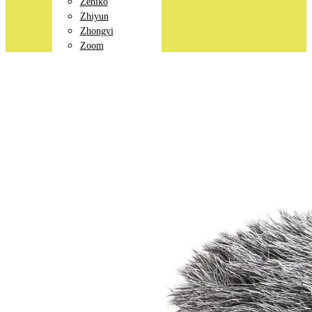
Zeniko
Zhiyun
Zhongyi
Zoom