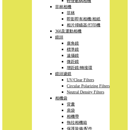
輕便數碼相機
菲林相機
菲林
即影即有相機/相紙
相片掃瞄器/打印機
360及運動相機
鏡頭
廣角鏡
標準鏡
遠攝鏡
微距鏡
增距鏡/轉接環
鏡頭濾鏡
UV/Clear Filters
Circular Polarizing Filters
Neutral Density Filters
相機袋
背囊
肩袋
相機帶
拖拉相機箱
保護裝備/配件