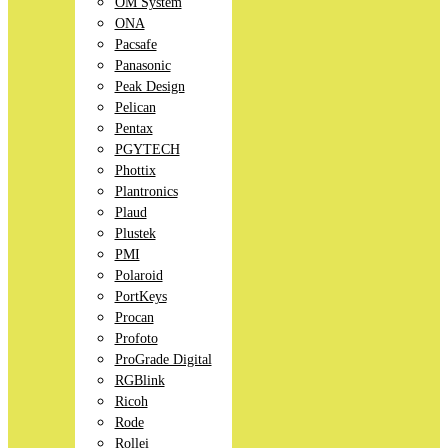
OM System
ONA
Pacsafe
Panasonic
Peak Design
Pelican
Pentax
PGYTECH
Phottix
Plantronics
Plaud
Plustek
PMI
Polaroid
PortKeys
Procan
Profoto
ProGrade Digital
RGBlink
Ricoh
Rode
Rollei