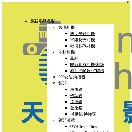
×
最新產品
攝影
數碼相機
無反光鏡相機
單鏡反光相機
輕便數碼相機
菲林相機
菲林
即影即有相機/相紙
相片掃瞄器/打印機
360及運動相機
鏡頭
廣角鏡
標準鏡
遠攝鏡
微距鏡
增距鏡/轉接環
鏡頭濾鏡
UV/Clear Filters