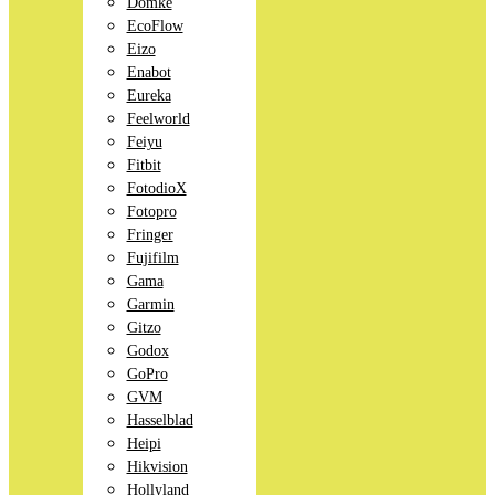
Domke
EcoFlow
Eizo
Enabot
Eureka
Feelworld
Feiyu
Fitbit
FotodioX
Fotopro
Fringer
Fujifilm
Gama
Garmin
Gitzo
Godox
GoPro
GVM
Hasselblad
Heipi
Hikvision
Hollyland