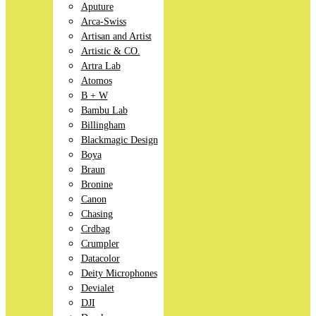
Aputure
Arca-Swiss
Artisan and Artist
Artistic & CO.
Artra Lab
Atomos
B + W
Bambu Lab
Billingham
Blackmagic Design
Boya
Braun
Bronine
Canon
Chasing
Crdbag
Crumpler
Datacolor
Deity Microphones
Devialet
DJI