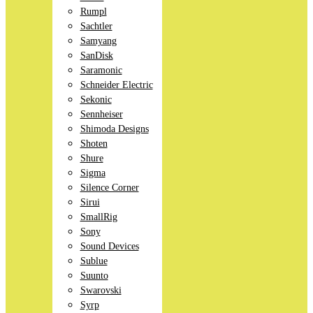
Rumpl
Sachtler
Samyang
SanDisk
Saramonic
Schneider Electric
Sekonic
Sennheiser
Shimoda Designs
Shoten
Shure
Sigma
Silence Corner
Sirui
SmallRig
Sony
Sound Devices
Sublue
Suunto
Swarovski
Syrp