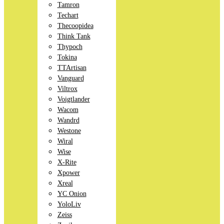
Tamron
Techart
Thecoopidea
Think Tank
Thypoch
Tokina
TTArtisan
Vanguard
Viltrox
Voigtlander
Wacom
Wandrd
Westone
Wiral
Wise
X-Rite
Xpower
Xreal
YC Onion
YoloLiv
Zeiss