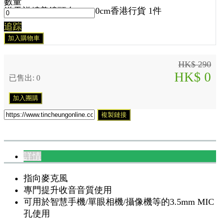
數量
送
天祥精美鏡頭布 30x30cm香港行貨 1
件
追踪
加入購物車
HK$ 290
HK$ 0
已售出: 0
加入團購
複製鏈接
詳情
指向麥克風
專門提升收音音質使用
可用於智慧手機/單眼相機/攝像機等的3.5mm MIC
孔使用