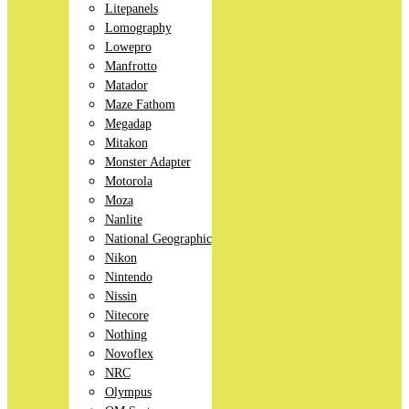
Litepanels
Lomography
Lowepro
Manfrotto
Matador
Maze Fathom
Megadap
Mitakon
Monster Adapter
Motorola
Moza
Nanlite
National Geographic
Nikon
Nintendo
Nissin
Nitecore
Nothing
Novoflex
NRC
Olympus