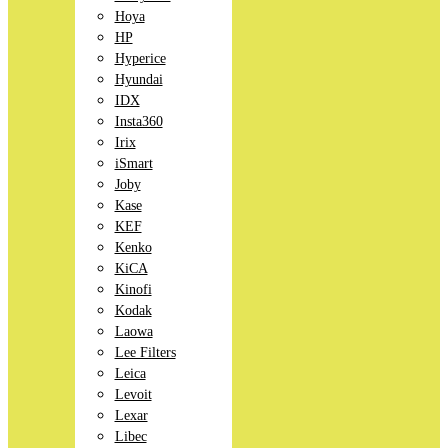
Hoya
HP
Hyperice
Hyundai
IDX
Insta360
Irix
iSmart
Joby
Kase
KEF
Kenko
KiCA
Kinofi
Kodak
Laowa
Lee Filters
Leica
Levoit
Lexar
Libec