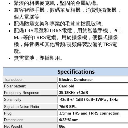
緊湊的相機麥克風，堅固的金屬結構。
兼容智能手機，數碼單反相機，消費類攝像機，
個人電腦等。
配備防震支架和專業的毛茸茸擋風玻璃。
配備TRS電纜和TRRS電纜，用於智能手機，PC，
Mac等的TRRS電纜。用於攝像機，便攜式攝像
機，錄音機和其他音頻/視頻錄製設備的TRS電
纜。
無需電池，即插即用。
Specifications
Transducer:
Electret Condenser
Polar pattern:
Cardioid
Frequency Response:
35-18KHz +/-3dB
Sensitivity:
-42dB +/- 1dB / 0dB=1V/Pa，1kHz
Signal to Noise Ratio:
76dB SPL
Plug:
3.5mm TRS and TRRS connection
Dimensions:
Φ22*81mm
Net Weight:
86g