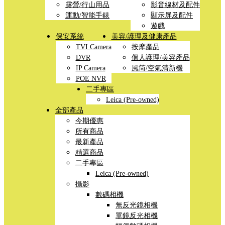
露營/行山用品
影音線材及配件
運動/智能手錶
顯示屏及配件
遊戲
保安系統
美容/護理及健康產品
TVI Camera
按摩產品
DVR
個人護理/美容產品
IP Camera
風筒/空氣清新機
POE NVR
二手專區
Leica (Pre-owned)
全部產品
今期優惠
所有商品
最新產品
精選商品
二手專區
Leica (Pre-owned)
攝影
數碼相機
無反光鏡相機
單鏡反光相機