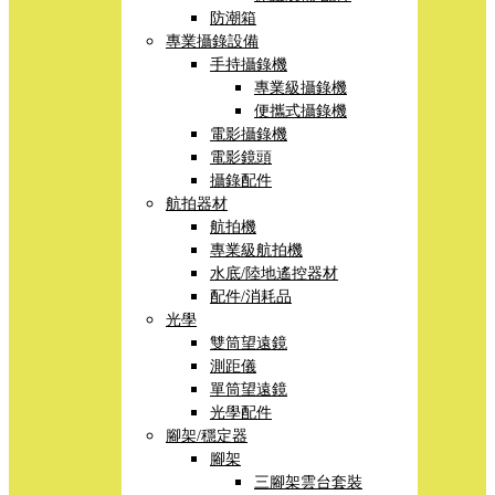
防潮箱
專業攝錄設備
手持攝錄機
專業級攝錄機
便攜式攝錄機
電影攝錄機
電影鏡頭
攝錄配件
航拍器材
航拍機
專業級航拍機
水底/陸地遙控器材
配件/消耗品
光學
雙筒望遠鏡
測距儀
單筒望遠鏡
光學配件
腳架/穩定器
腳架
三腳架雲台套裝