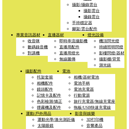
攝影/攝錄雲台
攝影雲台
攝錄雲台
手持穩定器
腳架/雲台配件
專業音訊器材
直播器材
燈光設備
收音咪
即時串流攝影機
機頂閃光燈
數碼錄音機
直播用配件
持續照明閃燈
對講機
直播用燈光
影樓閃燈/器材
無線圖傳
攝影棚/背景
測光錶
攝影配件
電池
托架套籠
相機/器材電池
相機配件
電池手柄
鏡頭配件
電池充電器
記憶卡及配件
行動電源
色彩檢測/矯正
旅行充電器/無線充電座
煙霧機及配件
拖板/USB快速充電線
運動/戶外用品
影音與娛樂
運動光學/激光測距儀
3D打印機
太陽眼鏡
音響產品