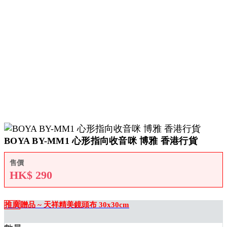
BOYA BY-MM1 心形指向收音咪 博雅 香港行貨
售價
HK$
290
推廣
贈品 ~ 天祥精美鏡頭布 30x30cm