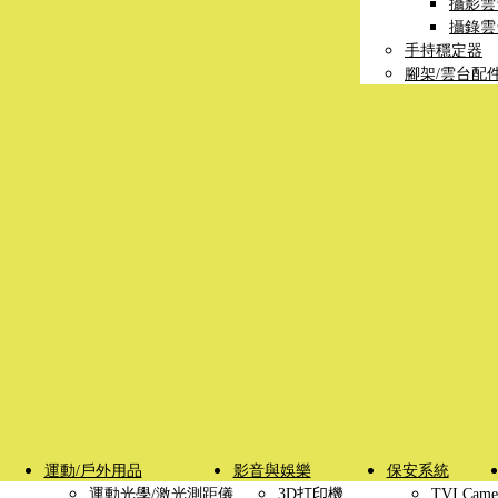
攝影雲
攝錄雲
手持穩定器
腳架/雲台配
運動/戶外用品
影音與娛樂
保安系統
運動光學/激光測距儀
3D打印機
TVI Came