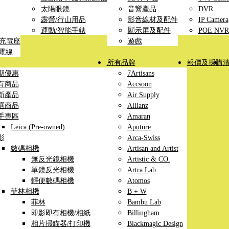
太陽眼鏡
音響產品
DVR
露營/行山用品
影音線材及配件
IP Camera
運動/智能手錶
顯示屏及配件
POE NVR
線充電座
遊戲
充電線
所有品牌
報價及採購
期優惠
7Artisans
有商品
Accsoon
新產品
Air Supply
選商品
Allianz
手專區
Amaran
Leica (Pre-owned)
Aputure
影
Arca-Swiss
數碼相機
Artisan and Artist
無反光鏡相機
Artistic & CO.
單鏡反光相機
Artra Lab
輕便數碼相機
Atomos
菲林相機
B + W
菲林
Bambu Lab
即影即有相機/相紙
Billingham
相片掃瞄器/打印機
Blackmagic Design