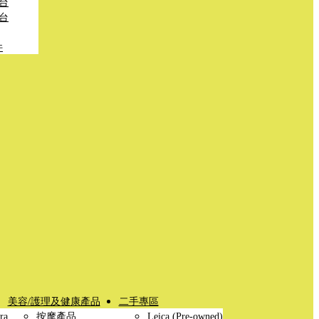
台
台
件
美容/護理及健康產品
二手專區
ra
按摩產品
Leica (Pre-owned)