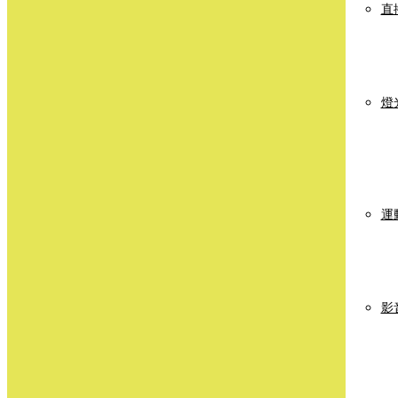
直
燈
運
影