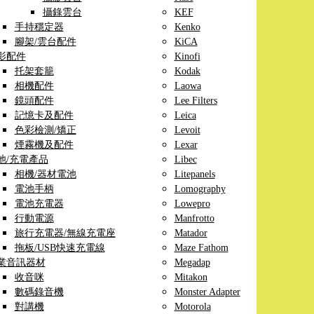
攝錄雲台
KEF
手持穩定器
Kenko
腳架/雲台配件
KiCA
影配件
Kinofi
托架套籠
Kodak
相機配件
Laowa
鏡頭配件
Lee Filters
記憶卡及配件
Leica
色彩檢測/矯正
Levoit
煙霧機及配件
Lexar
池/充電產品
Libec
相機/器材電池
Litepanels
電池手柄
Lomography
電池充電器
Lowepro
行動電源
Manfrotto
旅行充電器/無線充電座
Matador
拖板/USB快速充電線
Maze Fathom
業音訊器材
Megadap
收音咪
Mitakon
數碼錄音機
Monster Adapter
對講機
Motorola