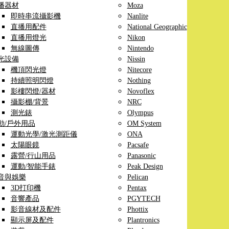
播器材
Moza
即時串流攝影機
Nanlite
直播用配件
National Geographic
直播用燈光
Nikon
無線圖傳
Nintendo
光設備
Nissin
機頂閃光燈
Nitecore
持續照明閃燈
Nothing
影樓閃燈/器材
Novoflex
攝影棚/背景
NRC
測光錶
Olympus
動/戶外用品
OM System
運動光學/激光測距儀
ONA
太陽眼鏡
Pacsafe
露營/行山用品
Panasonic
運動/智能手錶
Peak Design
音與娛樂
Pelican
3D打印機
Pentax
音響產品
PGYTECH
影音線材及配件
Phottix
顯示屏及配件
Plantronics