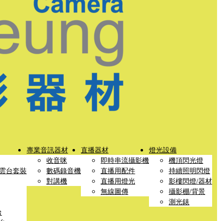
專業音訊器材
直播器材
燈光設備
收音咪
即時串流攝影機
機頂閃光燈
雲台套裝
數碼錄音機
直播用配件
持續照明閃燈
對講機
直播用燈光
影樓閃燈/器材
無線圖傳
攝影棚/背景
測光錶
台