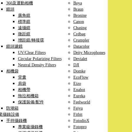
360及運動相機
Boya
鏡頭
Braun
廣角鏡
Bronine
標準鏡
Canon
遠攝鏡
Chasing
微距鏡
Crdbag
增距鏡/轉接環
Crumpler
鏡頭濾鏡
Datacolor
UV/Clear Filters
Deity Microphones
Circular Polarizing Filters
Devialet
Neutral Density Filters
DJI
相機袋
Domke
背囊
EcoFlow
肩袋
Eizo
相機帶
Enabot
拖拉相機箱
Eureka
保護裝備/配件
Feelworld
防潮箱
Feiyu
業攝錄設備
Fitbit
手持攝錄機
FotodioX
專業級攝錄機
Fotopro