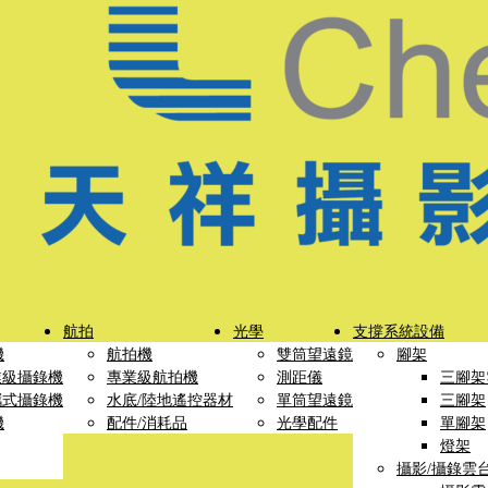
航拍
光學
支撐系統設備
機
航拍機
雙筒望遠鏡
腳架
業級攝錄機
專業級航拍機
測距儀
三腳架
攜式攝錄機
水底/陸地遙控器材
單筒望遠鏡
三腳架
機
配件/消耗品
光學配件
單腳架
燈架
攝影/攝錄雲