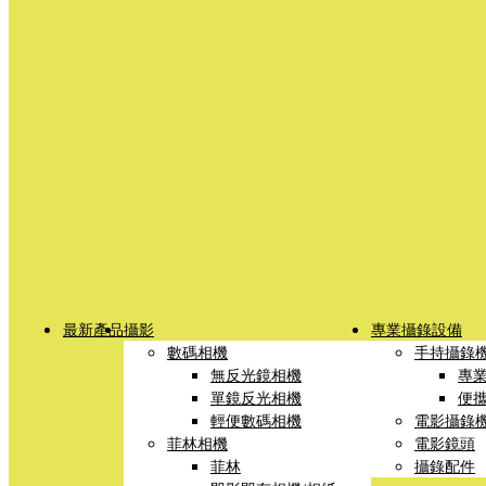
最新產品
攝影
專業攝錄設備
數碼相機
手持攝錄
無反光鏡相機
專
單鏡反光相機
便
輕便數碼相機
電影攝錄
菲林相機
電影鏡頭
菲林
攝錄配件