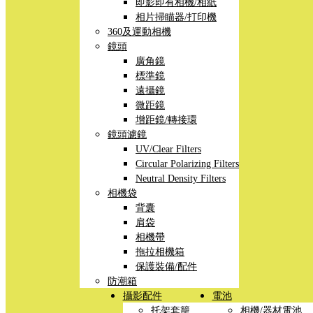
即影即有相機/相紙
相片掃瞄器/打印機
360及運動相機
鏡頭
廣角鏡
標準鏡
遠攝鏡
微距鏡
增距鏡/轉接環
鏡頭濾鏡
UV/Clear Filters
Circular Polarizing Filters
Neutral Density Filters
相機袋
背囊
肩袋
相機帶
拖拉相機箱
保護裝備/配件
防潮箱
攝影配件
電池
托架套籠
相機/器材電池