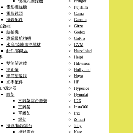
便攜式攝錄機
Fringer
電影攝錄機
Fujifilm
電影鏡頭
Gama
攝錄配件
Garmin
拍器材
Gitzo
航拍機
Godox
專業級航拍機
GoPro
水底/陸地遙控器材
GVM
配件/消耗品
Hasselblad
學
Heipi
雙筒望遠鏡
Hikvision
測距儀
Hollyland
單筒望遠鏡
Hoya
光學配件
HP
架/穩定器
Hyperice
腳架
Hyundai
三腳架雲台套裝
IDX
三腳架
Insta360
單腳架
Irix
燈架
iSmart
攝影/攝錄雲台
Joby
攝影雲台
Kase