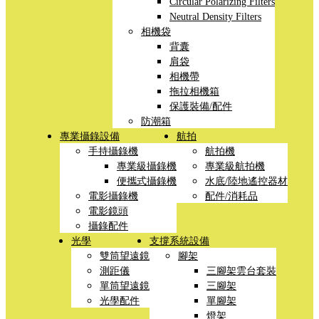
Circular Polarizing Filters
Neutral Density Filters
相機袋
背囊
肩袋
相機帶
拖拉相機箱
保護裝備/配件
防潮箱
專業攝錄設備
航拍
手持攝錄機
航拍機
專業級攝錄機
專業級航拍機
便攜式攝錄機
水底/陸地遙控器材
電影攝錄機
配件/消耗品
電影鏡頭
攝錄配件
光學
支撐系統設備
雙筒望遠鏡
腳架
測距儀
三腳架雲台套裝
單筒望遠鏡
三腳架
光學配件
單腳架
燈架