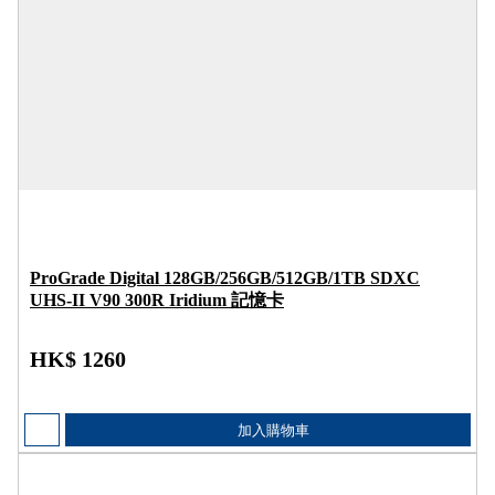
ProGrade Digital 128GB/256GB/512GB/1TB SDXC
UHS-II V90 300R Iridium 記憶卡
HK$ 1260
加入購物車