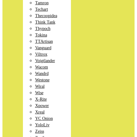
Tamron
Techart
Thecoopidea
Think Tank
Thypoch
Tokina
TTArtisan
Vanguard
Viltrox
Voigtlander
Wacom
Wandrd
Westone
Wiral
Wise
X-Rite
Xpower
Xreal
YC Onion
YoloLiv
Zeiss