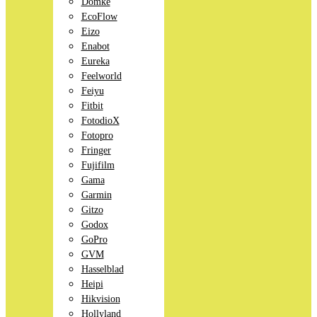
Domke
EcoFlow
Eizo
Enabot
Eureka
Feelworld
Feiyu
Fitbit
FotodioX
Fotopro
Fringer
Fujifilm
Gama
Garmin
Gitzo
Godox
GoPro
GVM
Hasselblad
Heipi
Hikvision
Hollyland