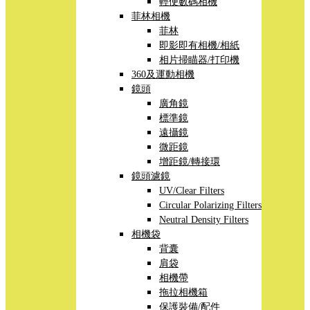
輕便數碼相機
菲林相機
菲林
即影即有相機/相紙
相片掃瞄器/打印機
360及運動相機
鏡頭
廣角鏡
標準鏡
遠攝鏡
微距鏡
增距鏡/轉接環
鏡頭濾鏡
UV/Clear Filters
Circular Polarizing Filters
Neutral Density Filters
相機袋
背囊
肩袋
相機帶
拖拉相機箱
保護裝備/配件