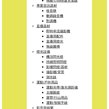
拖板/USB快速充電線
專業音訊器材
收音咪
數碼錄音機
對講機
直播器材
即時串流攝影機
直播用配件
直播用燈光
無線圖傳
燈光設備
機頂閃光燈
持續照明閃燈
影樓閃燈/器材
攝影棚/背景
測光錶
運動/戶外用品
運動光學/激光測距儀
太陽眼鏡
露營/行山用品
運動/智能手錶
影音與娛樂