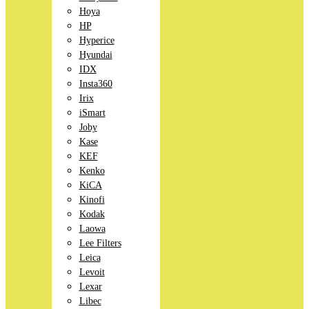
Hoya
HP
Hyperice
Hyundai
IDX
Insta360
Irix
iSmart
Joby
Kase
KEF
Kenko
KiCA
Kinofi
Kodak
Laowa
Lee Filters
Leica
Levoit
Lexar
Libec