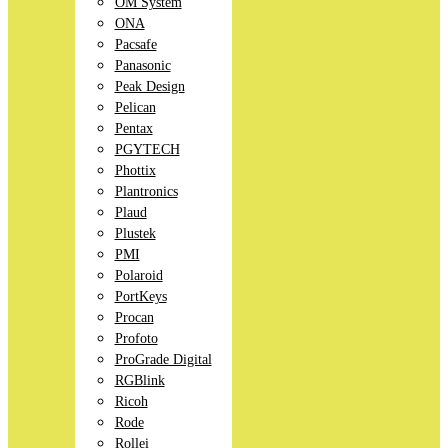
OM System
ONA
Pacsafe
Panasonic
Peak Design
Pelican
Pentax
PGYTECH
Phottix
Plantronics
Plaud
Plustek
PMI
Polaroid
PortKeys
Procan
Profoto
ProGrade Digital
RGBlink
Ricoh
Rode
Rollei