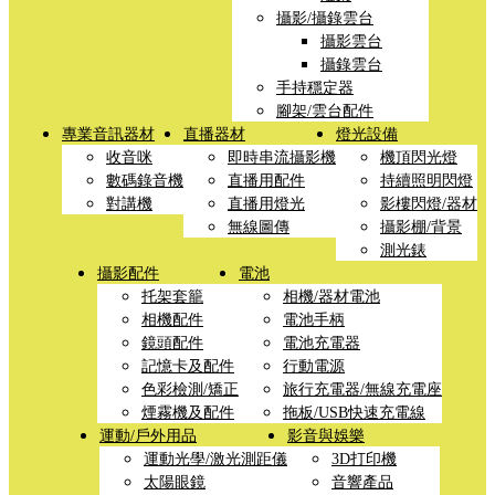
攝影/攝錄雲台
攝影雲台
攝錄雲台
手持穩定器
腳架/雲台配件
專業音訊器材
直播器材
燈光設備
收音咪
即時串流攝影機
機頂閃光燈
數碼錄音機
直播用配件
持續照明閃燈
對講機
直播用燈光
影樓閃燈/器材
無線圖傳
攝影棚/背景
測光錶
攝影配件
電池
托架套籠
相機/器材電池
相機配件
電池手柄
鏡頭配件
電池充電器
記憶卡及配件
行動電源
色彩檢測/矯正
旅行充電器/無線充電座
煙霧機及配件
拖板/USB快速充電線
運動/戶外用品
影音與娛樂
運動光學/激光測距儀
3D打印機
太陽眼鏡
音響產品