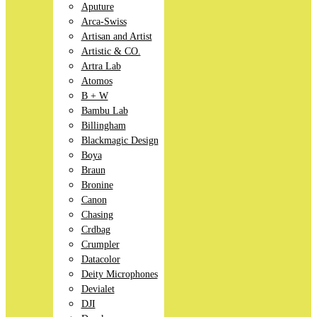
Aputure
Arca-Swiss
Artisan and Artist
Artistic & CO.
Artra Lab
Atomos
B + W
Bambu Lab
Billingham
Blackmagic Design
Boya
Braun
Bronine
Canon
Chasing
Crdbag
Crumpler
Datacolor
Deity Microphones
Devialet
DJI