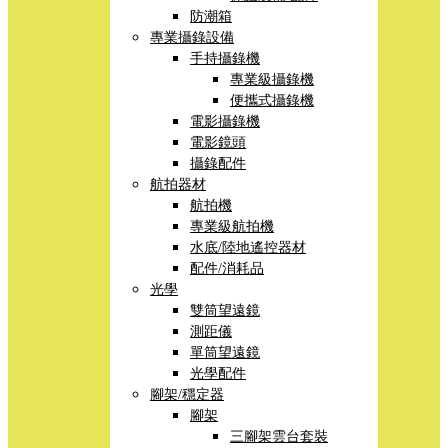
防潮箱
專業攝錄設備
手持攝錄機
專業級攝錄機
便攜式攝錄機
電影攝錄機
電影鏡頭
攝錄配件
航拍器材
航拍機
專業級航拍機
水底/陸地遙控器材
配件/消耗品
光學
雙筒望遠鏡
測距儀
單筒望遠鏡
光學配件
腳架/穩定器
腳架
三腳架雲台套裝