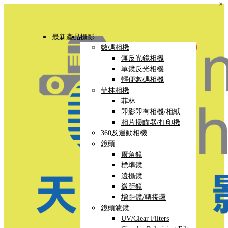
×
最新產品
攝影
數碼相機
無反光鏡相機
單鏡反光相機
輕便數碼相機
菲林相機
菲林
即影即有相機/相紙
相片掃瞄器/打印機
360及運動相機
鏡頭
廣角鏡
標準鏡
遠攝鏡
微距鏡
增距鏡/轉接環
鏡頭濾鏡
UV/Clear Filters