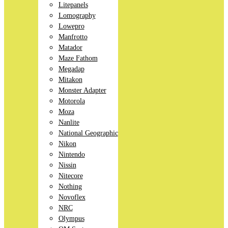
Litepanels
Lomography
Lowepro
Manfrotto
Matador
Maze Fathom
Megadap
Mitakon
Monster Adapter
Motorola
Moza
Nanlite
National Geographic
Nikon
Nintendo
Nissin
Nitecore
Nothing
Novoflex
NRC
Olympus