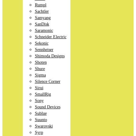
Rumpl
Sachtler
Samyang
SanDisk
Saramonic
Schneider Electric
Sekonic
Sennheiser
Shimoda Designs
Shoten
Shure
Sigma
Silence Corner
Sirui
SmallRig
Sony
Sound Devices
Sublue
Suunto
Swarovski
Syrp