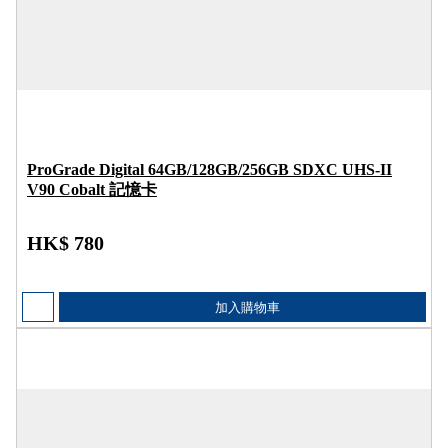
ProGrade Digital 64GB/128GB/256GB SDXC UHS-II
V90 Cobalt 記憶卡
HK$ 780
加入購物車