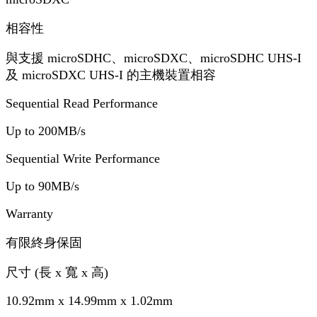
相容性
與支援 microSDHC、microSDXC、microSDHC UHS-I
及 microSDXC UHS-I 的主機裝置相容
Sequential Read Performance
Up to 200MB/s
Sequential Write Performance
Up to 90MB/s
Warranty
有限終身保固
尺寸 (長 x 寬 x 高)
10.92mm x 14.99mm x 1.02mm