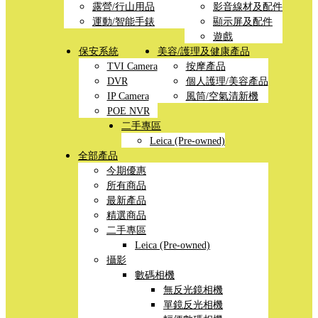
露營/行山用品
影音線材及配件
運動/智能手錶
顯示屏及配件
遊戲
保安系統
美容/護理及健康產品
TVI Camera
按摩產品
DVR
個人護理/美容產品
IP Camera
風筒/空氣清新機
POE NVR
二手專區
Leica (Pre-owned)
全部產品
今期優惠
所有商品
最新產品
精選商品
二手專區
Leica (Pre-owned)
攝影
數碼相機
無反光鏡相機
單鏡反光相機