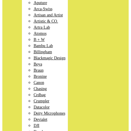
Aputure
Arca-Swiss
Artisan and Artist
Artistic & CO.
Artra Lab
Atomos
B + W
Bambu Lab
Billingham
Blackmagic Design
Boya
Braun
Bronine
Canon
Chasing
Crdbag
Crumpler
Datacolor
Deity Microphones
Devialet
DJI