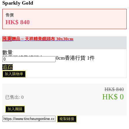
Sparkly Gold
售價
HK$
840
推廣
贈品 ~ 天祥精美鏡頭布 30x30cm
數量
送
天祥精美鏡頭布 30x30cm香港行貨 1
件
追踪
加入購物車
HK$ 840
HK$ 0
已售出: 0
加入團購
複製鏈接