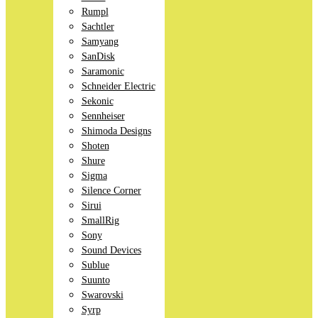
Rumpl
Sachtler
Samyang
SanDisk
Saramonic
Schneider Electric
Sekonic
Sennheiser
Shimoda Designs
Shoten
Shure
Sigma
Silence Corner
Sirui
SmallRig
Sony
Sound Devices
Sublue
Suunto
Swarovski
Syrp