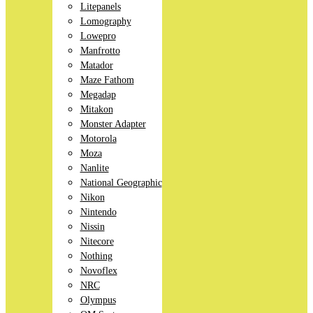
Litepanels
Lomography
Lowepro
Manfrotto
Matador
Maze Fathom
Megadap
Mitakon
Monster Adapter
Motorola
Moza
Nanlite
National Geographic
Nikon
Nintendo
Nissin
Nitecore
Nothing
Novoflex
NRC
Olympus