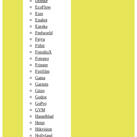
Domke
EcoFlow
Eizo
Enabot
Eureka
Feelworld
Feiyu
Fitbit
FotodioX
Fotopro
Fringer
Fujifilm
Gama
Garmin
Gitzo
Godox
GoPro
GVM
Hasselblad
Heipi
Hikvision
Hollyland