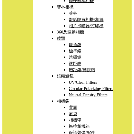
輕便數碼相機
菲林相機
菲林
即影即有相機/相紙
相片掃瞄器/打印機
360及運動相機
鏡頭
廣角鏡
標準鏡
遠攝鏡
微距鏡
增距鏡/轉接環
鏡頭濾鏡
UV/Clear Filters
Circular Polarizing Filters
Neutral Density Filters
相機袋
背囊
肩袋
相機帶
拖拉相機箱
保護裝備/配件