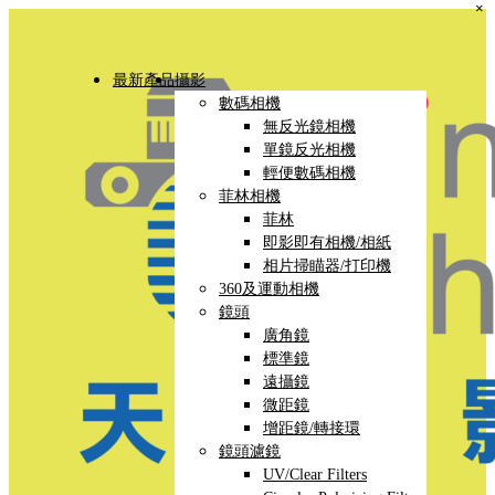
×
最新產品
攝影
數碼相機
無反光鏡相機
單鏡反光相機
輕便數碼相機
菲林相機
菲林
即影即有相機/相紙
相片掃瞄器/打印機
360及運動相機
鏡頭
廣角鏡
標準鏡
遠攝鏡
微距鏡
增距鏡/轉接環
鏡頭濾鏡
UV/Clear Filters