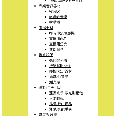
拖板/USB快速充電線
專業音訊器材
收音咪
數碼錄音機
對講機
直播器材
即時串流攝影機
直播用配件
直播用燈光
無線圖傳
燈光設備
機頂閃光燈
持續照明閃燈
影樓閃燈/器材
攝影棚/背景
測光錶
運動/戶外用品
運動光學/激光測距儀
太陽眼鏡
露營/行山用品
運動/智能手錶
影音與娛樂