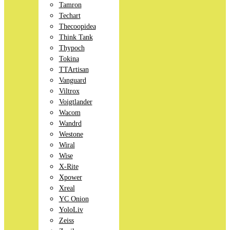
Tamron
Techart
Thecoopidea
Think Tank
Thypoch
Tokina
TTArtisan
Vanguard
Viltrox
Voigtlander
Wacom
Wandrd
Westone
Wiral
Wise
X-Rite
Xpower
Xreal
YC Onion
YoloLiv
Zeiss