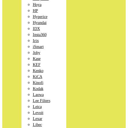
Hoya
HP
Hyperice
Hyundai
IDX
Insta360
Irix
iSmart
Joby
Kase
KEF
Kenko
KiCA
Kinofi
Kodak
Laowa
Lee Filters
Leica
Levoit
Lexar
Libec