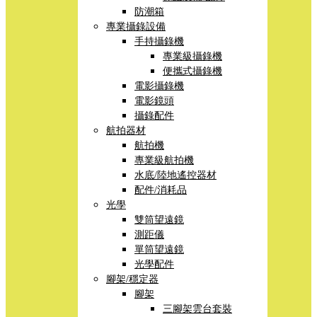
防潮箱
專業攝錄設備
手持攝錄機
專業級攝錄機
便攜式攝錄機
電影攝錄機
電影鏡頭
攝錄配件
航拍器材
航拍機
專業級航拍機
水底/陸地遙控器材
配件/消耗品
光學
雙筒望遠鏡
測距儀
單筒望遠鏡
光學配件
腳架/穩定器
腳架
三腳架雲台套裝