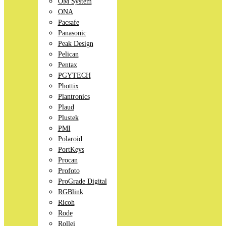
OM System
ONA
Pacsafe
Panasonic
Peak Design
Pelican
Pentax
PGYTECH
Phottix
Plantronics
Plaud
Plustek
PMI
Polaroid
PortKeys
Procan
Profoto
ProGrade Digital
RGBlink
Ricoh
Rode
Rollei