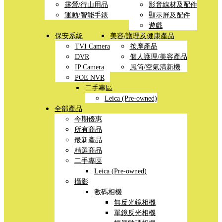
露營/行山用品
影音線材及配件
運動/智能手錶
顯示屏及配件
遊戲
保安系統
美容/護理及健康產品
TVI Camera
按摩產品
DVR
個人護理/美容產品
IP Camera
風筒/空氣清新機
POE NVR
二手專區
Leica (Pre-owned)
全部產品
今期優惠
所有商品
最新產品
精選商品
二手專區
Leica (Pre-owned)
攝影
數碼相機
無反光鏡相機
單鏡反光相機