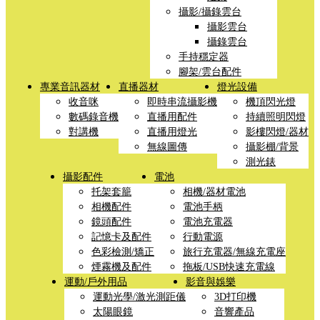
攝影/攝錄雲台
攝影雲台
攝錄雲台
手持穩定器
腳架/雲台配件
專業音訊器材
直播器材
燈光設備
收音咪
即時串流攝影機
機頂閃光燈
數碼錄音機
直播用配件
持續照明閃燈
對講機
直播用燈光
影樓閃燈/器材
無線圖傳
攝影棚/背景
測光錶
攝影配件
電池
托架套籠
相機/器材電池
相機配件
電池手柄
鏡頭配件
電池充電器
記憶卡及配件
行動電源
色彩檢測/矯正
旅行充電器/無線充電座
煙霧機及配件
拖板/USB快速充電線
運動/戶外用品
影音與娛樂
運動光學/激光測距儀
3D打印機
太陽眼鏡
音響產品