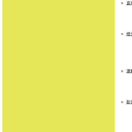
直
燈
運
影