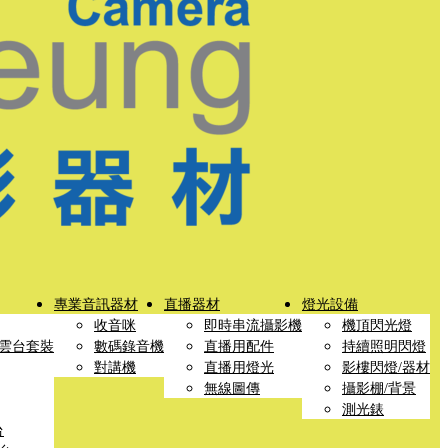
專業音訊器材
直播器材
燈光設備
收音咪
即時串流攝影機
機頂閃光燈
雲台套裝
數碼錄音機
直播用配件
持續照明閃燈
對講機
直播用燈光
影樓閃燈/器材
無線圖傳
攝影棚/背景
測光錶
台