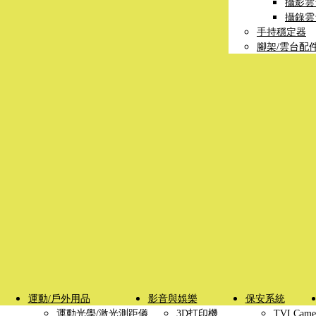
攝影雲
攝錄雲
手持穩定器
腳架/雲台配
運動/戶外用品
影音與娛樂
保安系統
運動光學/激光測距儀
3D打印機
TVI Came