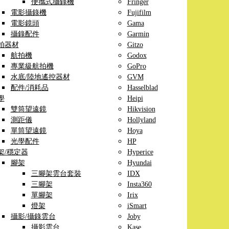
便攜式攝錄機
Fringer
電影攝錄機
Fujifilm
電影鏡頭
Gama
攝錄配件
Garmin
拍器材
Gitzo
航拍機
Godox
專業級航拍機
GoPro
水底/陸地遙控器材
GVM
配件/消耗品
Hasselblad
學
Heipi
雙筒望遠鏡
Hikvision
測距儀
Hollyland
單筒望遠鏡
Hoya
光學配件
HP
架/穩定器
Hyperice
腳架
Hyundai
三腳架雲台套裝
IDX
三腳架
Insta360
單腳架
Irix
燈架
iSmart
攝影/攝錄雲台
Joby
攝影雲台
Kase