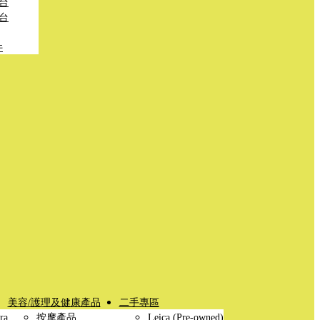
台
台
件
美容/護理及健康產品
二手專區
ra
按摩產品
Leica (Pre-owned)