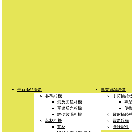
最新產品
攝影
專業攝錄設備
數碼相機
手持攝錄
無反光鏡相機
專
單鏡反光相機
便
輕便數碼相機
電影攝錄
菲林相機
電影鏡頭
菲林
攝錄配件