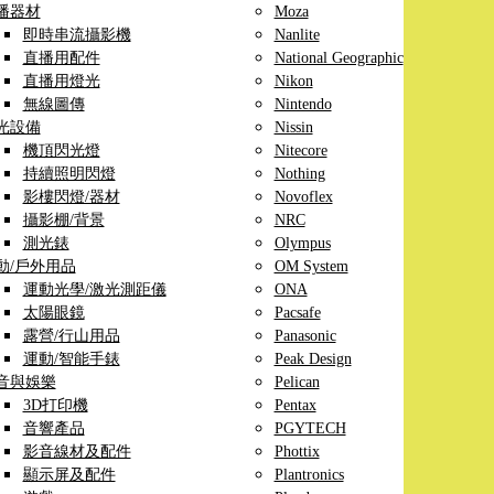
播器材
Moza
即時串流攝影機
Nanlite
直播用配件
National Geographic
直播用燈光
Nikon
無線圖傳
Nintendo
光設備
Nissin
機頂閃光燈
Nitecore
持續照明閃燈
Nothing
影樓閃燈/器材
Novoflex
攝影棚/背景
NRC
測光錶
Olympus
動/戶外用品
OM System
運動光學/激光測距儀
ONA
太陽眼鏡
Pacsafe
露營/行山用品
Panasonic
運動/智能手錶
Peak Design
音與娛樂
Pelican
3D打印機
Pentax
音響產品
PGYTECH
影音線材及配件
Phottix
顯示屏及配件
Plantronics