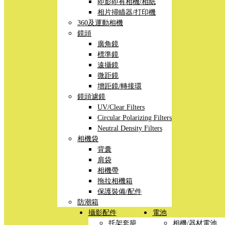
即影即有相機/相紙
相片掃瞄器/打印機
360及運動相機
鏡頭
廣角鏡
標準鏡
遠攝鏡
微距鏡
增距鏡/轉接環
鏡頭濾鏡
UV/Clear Filters
Circular Polarizing Filters
Neutral Density Filters
相機袋
背囊
肩袋
相機帶
拖拉相機箱
保護裝備/配件
防潮箱
攝影配件
電池
托架套籠
相機/器材電池