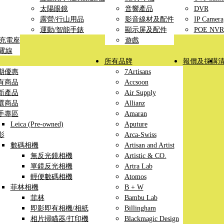
太陽眼鏡
音響產品
DVR
露營/行山用品
影音線材及配件
IP Camera
運動/智能手錶
顯示屏及配件
POE NVR
線充電座
遊戲
充電線
所有品牌
報價及採購
期優惠
7Artisans
有商品
Accsoon
新產品
Air Supply
選商品
Allianz
手專區
Amaran
Leica (Pre-owned)
Aputure
影
Arca-Swiss
數碼相機
Artisan and Artist
無反光鏡相機
Artistic & CO.
單鏡反光相機
Artra Lab
輕便數碼相機
Atomos
菲林相機
B + W
菲林
Bambu Lab
即影即有相機/相紙
Billingham
相片掃瞄器/打印機
Blackmagic Design