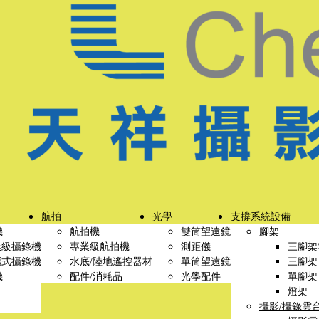
航拍
光學
支撐系統設備
機
航拍機
雙筒望遠鏡
腳架
業級攝錄機
專業級航拍機
測距儀
三腳架
攜式攝錄機
水底/陸地遙控器材
單筒望遠鏡
三腳架
機
配件/消耗品
光學配件
單腳架
燈架
攝影/攝錄雲