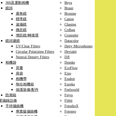
360及運動相機
Boya
鏡頭
Braun
廣角鏡
Bronine
標準鏡
Canon
遠攝鏡
Chasing
微距鏡
Crdbag
增距鏡/轉接環
Crumpler
鏡頭濾鏡
Datacolor
UV/Clear Filters
Deity Microphones
Circular Polarizing Filters
Devialet
Neutral Density Filters
DJI
相機袋
Domke
背囊
EcoFlow
肩袋
Eizo
相機帶
Enabot
拖拉相機箱
Eureka
保護裝備/配件
Feelworld
防潮箱
Feiyu
業攝錄設備
Fitbit
手持攝錄機
FotodioX
專業級攝錄機
Fotopro