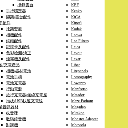
攝錄雲台
KEF
手持穩定器
Kenko
腳架/雲台配件
KiCA
影配件
Kinofi
托架套籠
Kodak
相機配件
Laowa
鏡頭配件
Lee Filters
記憶卡及配件
Leica
色彩檢測/矯正
Levoit
煙霧機及配件
Lexar
池/充電產品
Libec
相機/器材電池
Litepanels
電池手柄
Lomography
電池充電器
Lowepro
行動電源
Manfrotto
旅行充電器/無線充電座
Matador
拖板/USB快速充電線
Maze Fathom
業音訊器材
Megadap
收音咪
Mitakon
數碼錄音機
Monster Adapter
對講機
Motorola