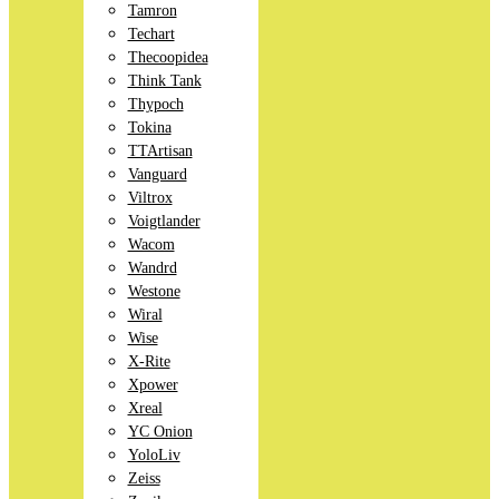
Tamron
Techart
Thecoopidea
Think Tank
Thypoch
Tokina
TTArtisan
Vanguard
Viltrox
Voigtlander
Wacom
Wandrd
Westone
Wiral
Wise
X-Rite
Xpower
Xreal
YC Onion
YoloLiv
Zeiss