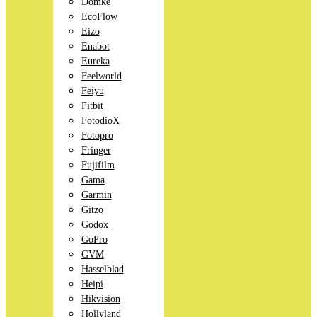
Domke
EcoFlow
Eizo
Enabot
Eureka
Feelworld
Feiyu
Fitbit
FotodioX
Fotopro
Fringer
Fujifilm
Gama
Garmin
Gitzo
Godox
GoPro
GVM
Hasselblad
Heipi
Hikvision
Hollyland