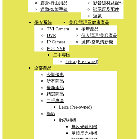
露營/行山用品
影音線材及配件
運動/智能手錶
顯示屏及配件
遊戲
保安系統
美容/護理及健康產品
TVI Camera
按摩產品
DVR
個人護理/美容產品
IP Camera
風筒/空氣清新機
POE NVR
二手專區
Leica (Pre-owned)
全部產品
今期優惠
所有商品
最新產品
精選商品
二手專區
Leica (Pre-owned)
攝影
數碼相機
無反光鏡相機
單鏡反光相機