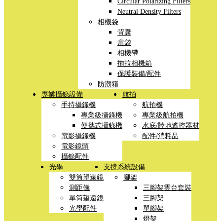
Circular Polarizing Filters
Neutral Density Filters
相機袋
背囊
肩袋
相機帶
拖拉相機箱
保護裝備/配件
防潮箱
專業攝錄設備
航拍
手持攝錄機
航拍機
專業級攝錄機
專業級航拍機
便攜式攝錄機
水底/陸地遙控器材
電影攝錄機
配件/消耗品
電影鏡頭
攝錄配件
光學
支撐系統設備
雙筒望遠鏡
腳架
測距儀
三腳架雲台套裝
單筒望遠鏡
三腳架
光學配件
單腳架
燈架