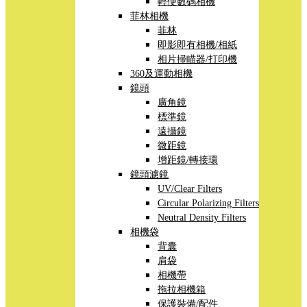
輕便數碼相機
菲林相機
菲林
即影即有相機/相紙
相片掃瞄器/打印機
360及運動相機
鏡頭
廣角鏡
標準鏡
遠攝鏡
微距鏡
增距鏡/轉接環
鏡頭濾鏡
UV/Clear Filters
Circular Polarizing Filters
Neutral Density Filters
相機袋
背囊
肩袋
相機帶
拖拉相機箱
保護裝備/配件