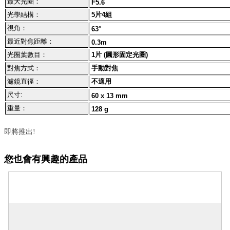
最大光圈：
F5.6
光學結構：
5片4組
視角：
63°
最近對焦距離：
0.3m
光圈葉數目：
1片 (圓形固定光圈)
對焦方式：
手動對焦
濾鏡直徑：
不適用
尺寸:
60 x 13 mm
重量：
128 g
即將推出!
您也會有興趣的產品