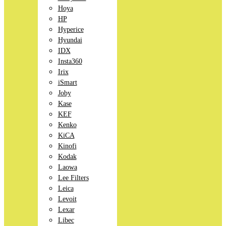
Hoya
HP
Hyperice
Hyundai
IDX
Insta360
Irix
iSmart
Joby
Kase
KEF
Kenko
KiCA
Kinofi
Kodak
Laowa
Lee Filters
Leica
Levoit
Lexar
Libec