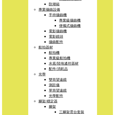
防潮箱
專業攝錄設備
手持攝錄機
專業級攝錄機
便攜式攝錄機
電影攝錄機
電影鏡頭
攝錄配件
航拍器材
航拍機
專業級航拍機
水底/陸地遙控器材
配件/消耗品
光學
雙筒望遠鏡
測距儀
單筒望遠鏡
光學配件
腳架/穩定器
腳架
三腳架雲台套裝