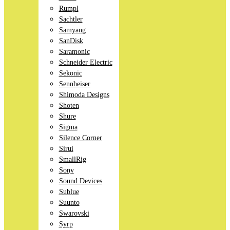
Rumpl
Sachtler
Samyang
SanDisk
Saramonic
Schneider Electric
Sekonic
Sennheiser
Shimoda Designs
Shoten
Shure
Sigma
Silence Corner
Sirui
SmallRig
Sony
Sound Devices
Sublue
Suunto
Swarovski
Syrp