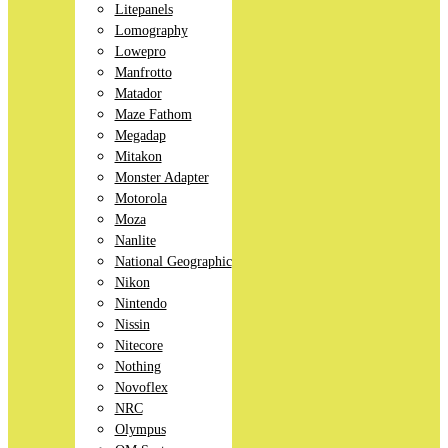
Litepanels
Lomography
Lowepro
Manfrotto
Matador
Maze Fathom
Megadap
Mitakon
Monster Adapter
Motorola
Moza
Nanlite
National Geographic
Nikon
Nintendo
Nissin
Nitecore
Nothing
Novoflex
NRC
Olympus