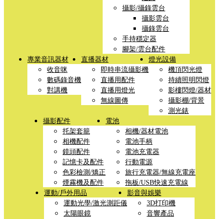
攝影/攝錄雲台
攝影雲台
攝錄雲台
手持穩定器
腳架/雲台配件
專業音訊器材
直播器材
燈光設備
收音咪
即時串流攝影機
機頂閃光燈
數碼錄音機
直播用配件
持續照明閃燈
對講機
直播用燈光
影樓閃燈/器材
無線圖傳
攝影棚/背景
測光錶
攝影配件
電池
托架套籠
相機/器材電池
相機配件
電池手柄
鏡頭配件
電池充電器
記憶卡及配件
行動電源
色彩檢測/矯正
旅行充電器/無線充電座
煙霧機及配件
拖板/USB快速充電線
運動/戶外用品
影音與娛樂
運動光學/激光測距儀
3D打印機
太陽眼鏡
音響產品