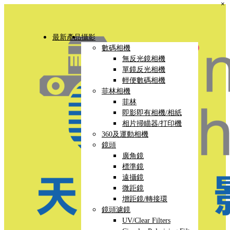
×
最新產品
攝影
數碼相機
無反光鏡相機
單鏡反光相機
輕便數碼相機
菲林相機
菲林
即影即有相機/相紙
相片掃瞄器/打印機
360及運動相機
鏡頭
廣角鏡
標準鏡
遠攝鏡
微距鏡
增距鏡/轉接環
鏡頭濾鏡
UV/Clear Filters