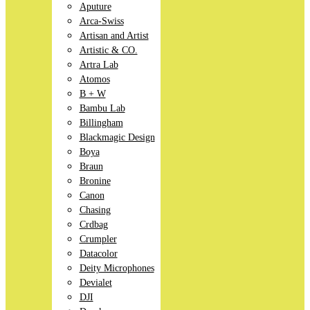
Aputure
Arca-Swiss
Artisan and Artist
Artistic & CO.
Artra Lab
Atomos
B + W
Bambu Lab
Billingham
Blackmagic Design
Boya
Braun
Bronine
Canon
Chasing
Crdbag
Crumpler
Datacolor
Deity Microphones
Devialet
DJI