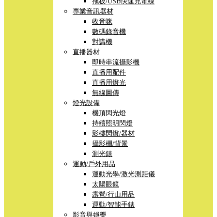
拖板/USB快速充電線
專業音訊器材
收音咪
數碼錄音機
對講機
直播器材
即時串流攝影機
直播用配件
直播用燈光
無線圖傳
燈光設備
機頂閃光燈
持續照明閃燈
影樓閃燈/器材
攝影棚/背景
測光錶
運動/戶外用品
運動光學/激光測距儀
太陽眼鏡
露營/行山用品
運動/智能手錶
影音與娛樂