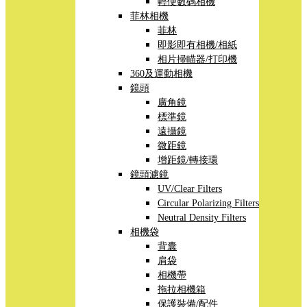
輕便數碼相機
菲林相機
菲林
即影即有相機/相紙
相片掃瞄器/打印機
360及運動相機
鏡頭
廣角鏡
標準鏡
遠攝鏡
微距鏡
增距鏡/轉接環
鏡頭濾鏡
UV/Clear Filters
Circular Polarizing Filters
Neutral Density Filters
相機袋
背囊
肩袋
相機帶
拖拉相機箱
保護裝備/配件