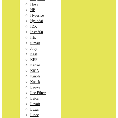
Hoya
HP
Hyperice
Hyundai
IDX
Insta360
Irix
iSmart
Joby
Kase
KEF
Kenko
KiCA
Kinofi
Kodak
Laowa
Lee Filters
Leica
Levoit
Lexar
Libec