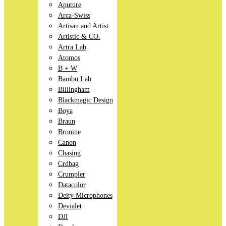
Aputure
Arca-Swiss
Artisan and Artist
Artistic & CO.
Artra Lab
Atomos
B + W
Bambu Lab
Billingham
Blackmagic Design
Boya
Braun
Bronine
Canon
Chasing
Crdbag
Crumpler
Datacolor
Deity Microphones
Devialet
DJI