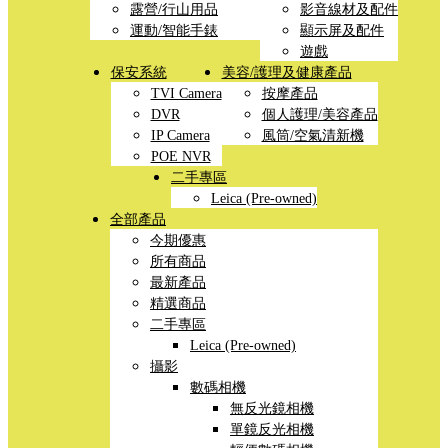
露營/行山用品
影音線材及配件
運動/智能手錶
顯示屏及配件
遊戲
保安系統
美容/護理及健康產品
TVI Camera
按摩產品
DVR
個人護理/美容產品
IP Camera
風筒/空氣清新機
POE NVR
二手專區
Leica (Pre-owned)
全部產品
今期優惠
所有商品
最新產品
精選商品
二手專區
Leica (Pre-owned)
攝影
數碼相機
無反光鏡相機
單鏡反光相機