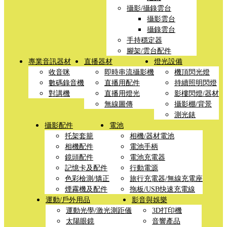
攝影/攝錄雲台
攝影雲台
攝錄雲台
手持穩定器
腳架/雲台配件
專業音訊器材
直播器材
燈光設備
收音咪
即時串流攝影機
機頂閃光燈
數碼錄音機
直播用配件
持續照明閃燈
對講機
直播用燈光
影樓閃燈/器材
無線圖傳
攝影棚/背景
測光錶
攝影配件
電池
托架套籠
相機/器材電池
相機配件
電池手柄
鏡頭配件
電池充電器
記憶卡及配件
行動電源
色彩檢測/矯正
旅行充電器/無線充電座
煙霧機及配件
拖板/USB快速充電線
運動/戶外用品
影音與娛樂
運動光學/激光測距儀
3D打印機
太陽眼鏡
音響產品