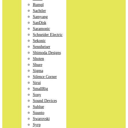
Rumpl
Sachtler
Samyang
SanDisk
Saramonic
Schneider Electric
Sekonic
Sennheiser
Shimoda Designs
Shoten
Shure
Sigma
Silence Corner
Sirui
SmallRig
Sony
Sound Devices
Sublue
Suunto
Swarovski
Syrp