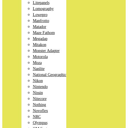
Litepanels
Lomography
Lowepro
Manfrotto
Matador
Maze Fathom
Megadap
Mitakon
Monster Adapter
Motorola
Moza
Nanlite
National Geographic
Nikon
Nintendo
Nissin
Nitecore
Nothing
Novoflex
NRC
Olympus