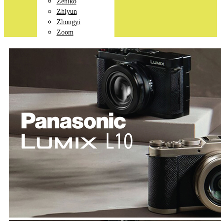
Zeniko
Zhiyun
Zhongyi
Zoom