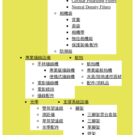
Circular Polarizing Filters
Neutral Density Filters
相機袋
背囊
肩袋
相機帶
拖拉相機箱
保護裝備/配件
防潮箱
專業攝錄設備
航拍
手持攝錄機
航拍機
專業級攝錄機
專業級航拍機
便攜式攝錄機
水底/陸地遙控器材
電影攝錄機
配件/消耗品
電影鏡頭
攝錄配件
光學
支撐系統設備
雙筒望遠鏡
腳架
測距儀
三腳架雲台套裝
單筒望遠鏡
三腳架
光學配件
單腳架
燈架