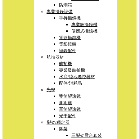
防潮箱
專業攝錄設備
手持攝錄機
專業級攝錄機
便攜式攝錄機
電影攝錄機
電影鏡頭
攝錄配件
航拍器材
航拍機
專業級航拍機
水底/陸地遙控器材
配件/消耗品
光學
雙筒望遠鏡
測距儀
單筒望遠鏡
光學配件
腳架/穩定器
腳架
三腳架雲台套裝