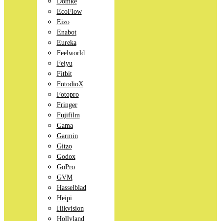
Domke
EcoFlow
Eizo
Enabot
Eureka
Feelworld
Feiyu
Fitbit
FotodioX
Fotopro
Fringer
Fujifilm
Gama
Garmin
Gitzo
Godox
GoPro
GVM
Hasselblad
Heipi
Hikvision
Hollyland