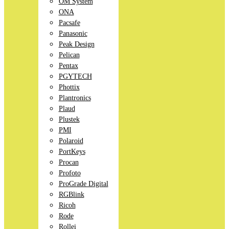
OM System
ONA
Pacsafe
Panasonic
Peak Design
Pelican
Pentax
PGYTECH
Phottix
Plantronics
Plaud
Plustek
PMI
Polaroid
PortKeys
Procan
Profoto
ProGrade Digital
RGBlink
Ricoh
Rode
Rollei