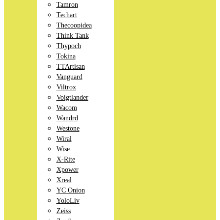
Tamron
Techart
Thecoopidea
Think Tank
Thypoch
Tokina
TTArtisan
Vanguard
Viltrox
Voigtlander
Wacom
Wandrd
Westone
Wiral
Wise
X-Rite
Xpower
Xreal
YC Onion
YoloLiv
Zeiss