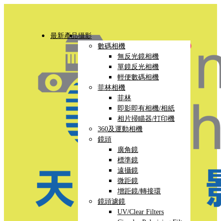
最新產品
攝影
數碼相機
無反光鏡相機
單鏡反光相機
輕便數碼相機
菲林相機
菲林
即影即有相機/相紙
相片掃瞄器/打印機
360及運動相機
鏡頭
廣角鏡
標準鏡
遠攝鏡
微距鏡
增距鏡/轉接環
鏡頭濾鏡
UV/Clear Filters