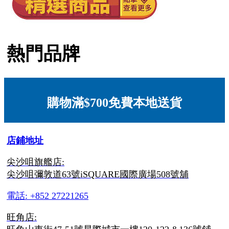
熱門品牌
購物滿$700免費本地送貨
店鋪地址
尖沙咀旗艦店:
尖沙咀彌敦道63號iSQUARE國際廣場508號舖
電話: +852 27221265
旺角店: