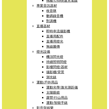
拖板/USB快速充電線
專業音訊器材
收音咪
數碼錄音機
對講機
直播器材
即時串流攝影機
直播用配件
直播用燈光
無線圖傳
燈光設備
機頂閃光燈
持續照明閃燈
影樓閃燈/器材
攝影棚/背景
測光錶
運動/戶外用品
運動光學/激光測距儀
太陽眼鏡
露營/行山用品
運動/智能手錶
影音與娛樂