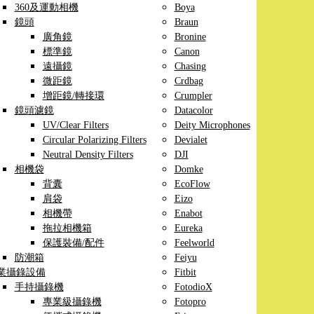
360及運動相機
Boya
鏡頭
Braun
廣角鏡
Bronine
標準鏡
Canon
遠攝鏡
Chasing
微距鏡
Crdbag
增距鏡/轉接環
Crumpler
鏡頭濾鏡
Datacolor
UV/Clear Filters
Deity Microphones
Circular Polarizing Filters
Devialet
Neutral Density Filters
DJI
相機袋
Domke
背囊
EcoFlow
肩袋
Eizo
相機帶
Enabot
拖拉相機箱
Eureka
保護裝備/配件
Feelworld
防潮箱
Feiyu
業攝錄設備
Fitbit
手持攝錄機
FotodioX
專業級攝錄機
Fotopro