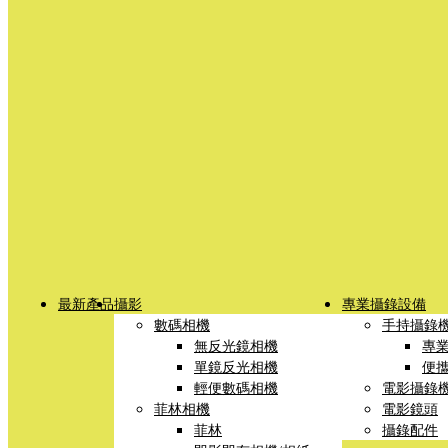
最新產品
攝影
專業攝錄設備
數碼相機
手持攝錄
無反光鏡相機
專
單鏡反光相機
便
輕便數碼相機
電影攝錄
菲林相機
電影鏡頭
菲林
攝錄配件