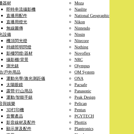
播器材
Moza
即時串流攝影機
Nanlite
直播用配件
National Geographic
直播用燈光
Nikon
無線圖傳
Nintendo
光設備
Nissin
機頂閃光燈
Nitecore
持續照明閃燈
Nothing
影樓閃燈/器材
Novoflex
攝影棚/背景
NRC
測光錶
Olympus
動/戶外用品
OM System
運動光學/激光測距儀
ONA
太陽眼鏡
Pacsafe
露營/行山用品
Panasonic
運動/智能手錶
Peak Design
音與娛樂
Pelican
3D打印機
Pentax
音響產品
PGYTECH
影音線材及配件
Phottix
顯示屏及配件
Plantronics