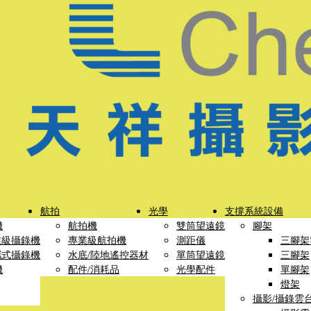
航拍
光學
支撐系統設備
機
航拍機
雙筒望遠鏡
腳架
業級攝錄機
專業級航拍機
測距儀
三腳架
攜式攝錄機
水底/陸地遙控器材
單筒望遠鏡
三腳架
機
配件/消耗品
光學配件
單腳架
燈架
攝影/攝錄雲