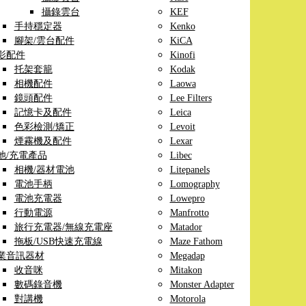
攝錄雲台
KEF
手持穩定器
Kenko
腳架/雲台配件
KiCA
影配件
Kinofi
托架套籠
Kodak
相機配件
Laowa
鏡頭配件
Lee Filters
記憶卡及配件
Leica
色彩檢測/矯正
Levoit
煙霧機及配件
Lexar
池/充電產品
Libec
相機/器材電池
Litepanels
電池手柄
Lomography
電池充電器
Lowepro
行動電源
Manfrotto
旅行充電器/無線充電座
Matador
拖板/USB快速充電線
Maze Fathom
業音訊器材
Megadap
收音咪
Mitakon
數碼錄音機
Monster Adapter
對講機
Motorola