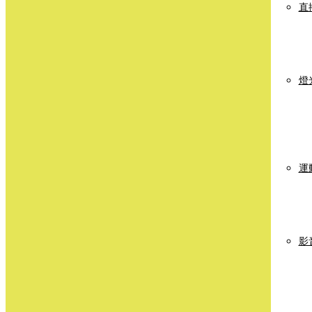
直
燈
運
影