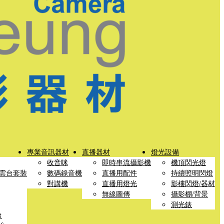
專業音訊器材
直播器材
燈光設備
收音咪
即時串流攝影機
機頂閃光燈
雲台套裝
數碼錄音機
直播用配件
持續照明閃燈
對講機
直播用燈光
影樓閃燈/器材
無線圖傳
攝影棚/背景
測光錶
台