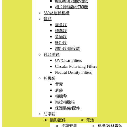
即影即有相機/相紙
相片掃瞄器/打印機
360及運動相機
鏡頭
廣角鏡
標準鏡
遠攝鏡
微距鏡
增距鏡/轉接環
鏡頭濾鏡
UV/Clear Filters
Circular Polarizing Filters
Neutral Density Filters
相機袋
背囊
肩袋
相機帶
拖拉相機箱
保護裝備/配件
防潮箱
攝影配件
電池
托架套籠
相機/器材電池