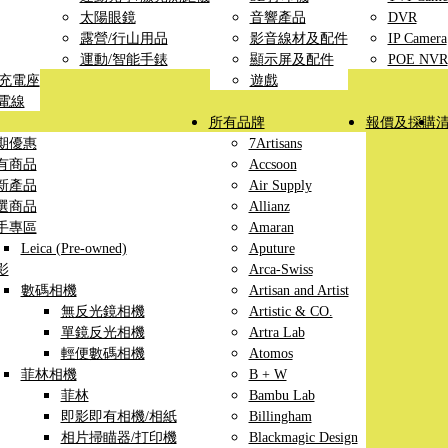
太陽眼鏡
音響產品
DVR
露營/行山用品
影音線材及配件
IP Camera
運動/智能手錶
顯示屏及配件
POE NVR
線充電座
遊戲
充電線
所有品牌
報價及採購
期優惠
7Artisans
有商品
Accsoon
新產品
Air Supply
選商品
Allianz
手專區
Amaran
Leica (Pre-owned)
Aputure
影
Arca-Swiss
數碼相機
Artisan and Artist
無反光鏡相機
Artistic & CO.
單鏡反光相機
Artra Lab
輕便數碼相機
Atomos
菲林相機
B + W
菲林
Bambu Lab
即影即有相機/相紙
Billingham
相片掃瞄器/打印機
Blackmagic Design