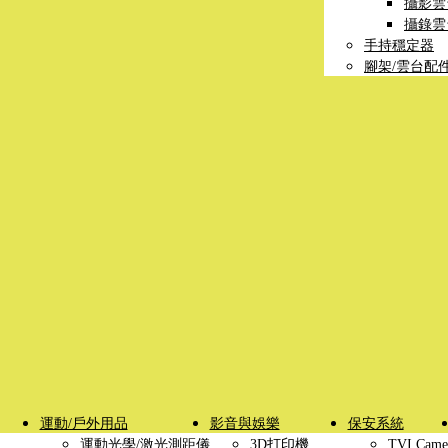
攝影雲
攝錄雲
手持穩定器
腳架/雲台配
運動/戶外用品
影音與娛樂
保安系統
運動光學/激光測距儀
3D打印機
TVI Came