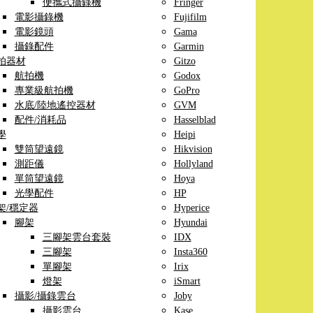
便攜式攝錄機
Fringer
電影攝錄機
Fujifilm
電影鏡頭
Gama
攝錄配件
Garmin
拍器材
Gitzo
航拍機
Godox
專業級航拍機
GoPro
水底/陸地遙控器材
GVM
配件/消耗品
Hasselblad
學
Heipi
雙筒望遠鏡
Hikvision
測距儀
Hollyland
單筒望遠鏡
Hoya
光學配件
HP
架/穩定器
Hyperice
腳架
Hyundai
三腳架雲台套裝
IDX
三腳架
Insta360
單腳架
Irix
燈架
iSmart
攝影/攝錄雲台
Joby
攝影雲台
Kase