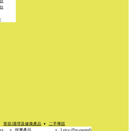
台
台
件
美容/護理及健康產品
二手專區
ra
按摩產品
Leica (Pre-owned)