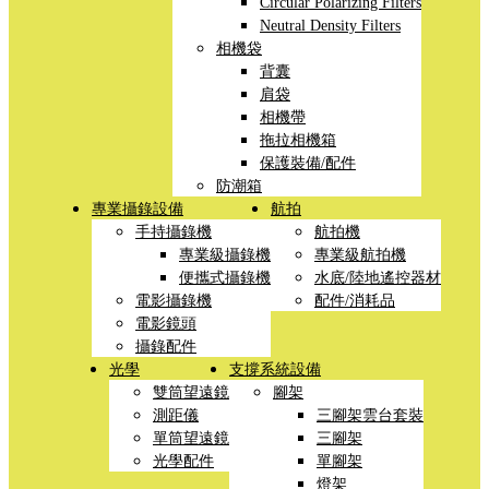
Circular Polarizing Filters
Neutral Density Filters
相機袋
背囊
肩袋
相機帶
拖拉相機箱
保護裝備/配件
防潮箱
專業攝錄設備
航拍
手持攝錄機
航拍機
專業級攝錄機
專業級航拍機
便攜式攝錄機
水底/陸地遙控器材
電影攝錄機
配件/消耗品
電影鏡頭
攝錄配件
光學
支撐系統設備
雙筒望遠鏡
腳架
測距儀
三腳架雲台套裝
單筒望遠鏡
三腳架
光學配件
單腳架
燈架