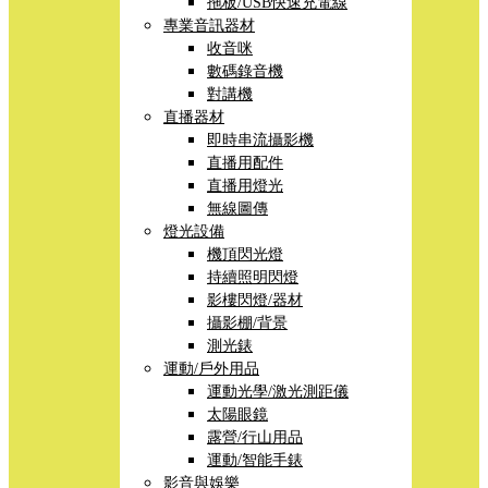
拖板/USB快速充電線
專業音訊器材
收音咪
數碼錄音機
對講機
直播器材
即時串流攝影機
直播用配件
直播用燈光
無線圖傳
燈光設備
機頂閃光燈
持續照明閃燈
影樓閃燈/器材
攝影棚/背景
測光錶
運動/戶外用品
運動光學/激光測距儀
太陽眼鏡
露營/行山用品
運動/智能手錶
影音與娛樂