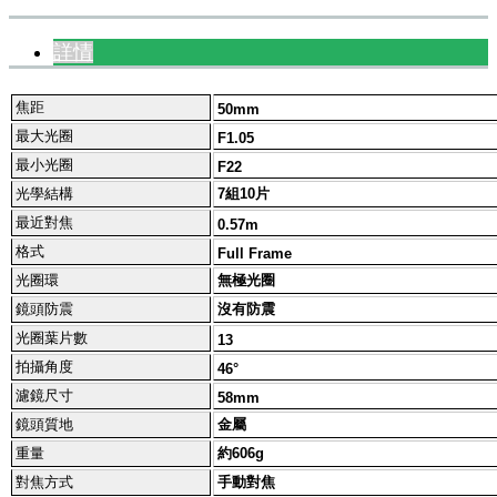
詳情
焦距
50mm
最大光圈
F1.05
最小光圈
F22
光學結構
7組10片
最近對焦
0.57m
格式
Full Frame
光圈環
無極光圈
鏡頭防震
沒有防震
光圈葉片數
13
拍攝角度
46°
濾鏡尺寸
58mm
鏡頭質地
金屬
重量
約606g
對焦方式
手動對焦