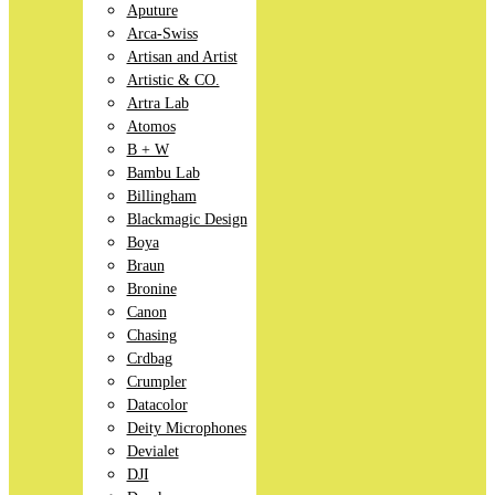
Aputure
Arca-Swiss
Artisan and Artist
Artistic & CO.
Artra Lab
Atomos
B + W
Bambu Lab
Billingham
Blackmagic Design
Boya
Braun
Bronine
Canon
Chasing
Crdbag
Crumpler
Datacolor
Deity Microphones
Devialet
DJI