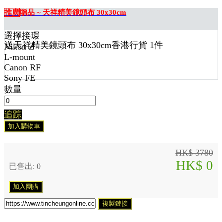
推廣
贈品 ~ 天祥精美鏡頭布 30x30cm
選擇接環
送
天祥精美鏡頭布 30x30cm香港行貨 1
件
Nikon Z
L-mount
Canon RF
Sony FE
數量
追踪
加入購物車
HK$ 3780
HK$ 0
已售出: 0
加入團購
複製鏈接