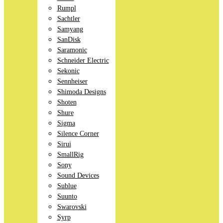
Rumpl
Sachtler
Samyang
SanDisk
Saramonic
Schneider Electric
Sekonic
Sennheiser
Shimoda Designs
Shoten
Shure
Sigma
Silence Corner
Sirui
SmallRig
Sony
Sound Devices
Sublue
Suunto
Swarovski
Syrp