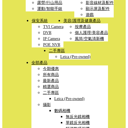
露營/行山用品
影音線材及配件
運動/智能手錶
顯示屏及配件
遊戲
保安系統
美容/護理及健康產品
TVI Camera
按摩產品
DVR
個人護理/美容產品
IP Camera
風筒/空氣清新機
POE NVR
二手專區
Leica (Pre-owned)
全部產品
今期優惠
所有商品
最新產品
精選商品
二手專區
Leica (Pre-owned)
攝影
數碼相機
無反光鏡相機
單鏡反光相機