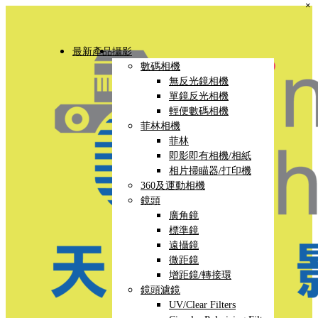
×
最新產品
攝影
數碼相機
無反光鏡相機
單鏡反光相機
輕便數碼相機
菲林相機
菲林
即影即有相機/相紙
相片掃瞄器/打印機
360及運動相機
鏡頭
廣角鏡
標準鏡
遠攝鏡
微距鏡
增距鏡/轉接環
鏡頭濾鏡
UV/Clear Filters