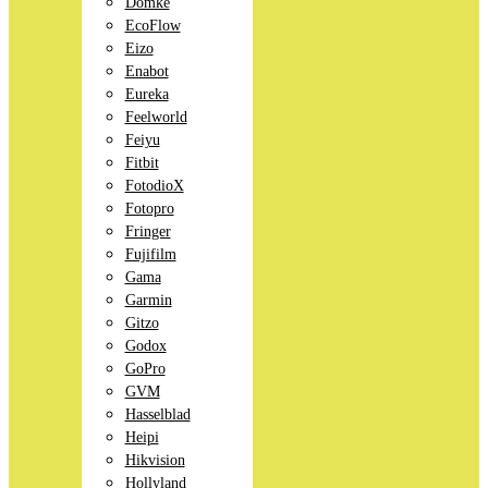
Domke
EcoFlow
Eizo
Enabot
Eureka
Feelworld
Feiyu
Fitbit
FotodioX
Fotopro
Fringer
Fujifilm
Gama
Garmin
Gitzo
Godox
GoPro
GVM
Hasselblad
Heipi
Hikvision
Hollyland