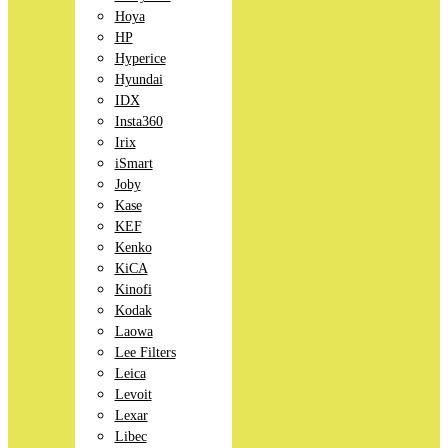
Hoya
HP
Hyperice
Hyundai
IDX
Insta360
Irix
iSmart
Joby
Kase
KEF
Kenko
KiCA
Kinofi
Kodak
Laowa
Lee Filters
Leica
Levoit
Lexar
Libec