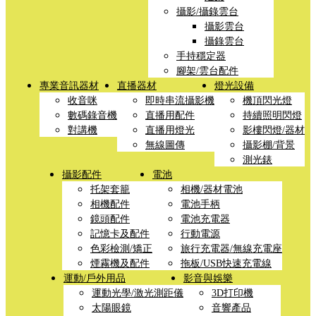
攝影/攝錄雲台
攝影雲台
攝錄雲台
手持穩定器
腳架/雲台配件
專業音訊器材
直播器材
燈光設備
收音咪
即時串流攝影機
機頂閃光燈
數碼錄音機
直播用配件
持續照明閃燈
對講機
直播用燈光
影樓閃燈/器材
無線圖傳
攝影棚/背景
測光錶
攝影配件
電池
托架套籠
相機/器材電池
相機配件
電池手柄
鏡頭配件
電池充電器
記憶卡及配件
行動電源
色彩檢測/矯正
旅行充電器/無線充電座
煙霧機及配件
拖板/USB快速充電線
運動/戶外用品
影音與娛樂
運動光學/激光測距儀
3D打印機
太陽眼鏡
音響產品