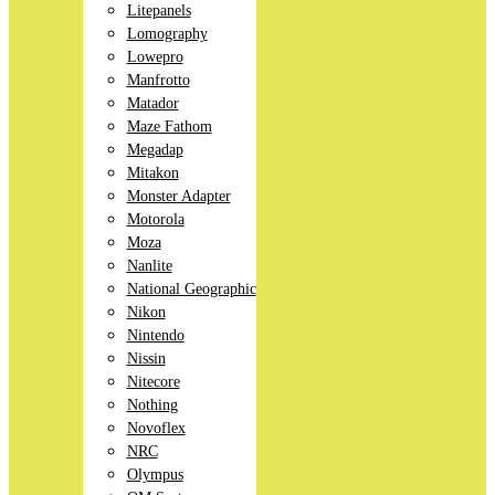
Litepanels
Lomography
Lowepro
Manfrotto
Matador
Maze Fathom
Megadap
Mitakon
Monster Adapter
Motorola
Moza
Nanlite
National Geographic
Nikon
Nintendo
Nissin
Nitecore
Nothing
Novoflex
NRC
Olympus