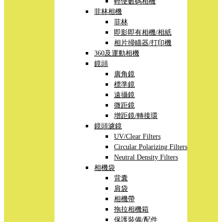
輕便數碼相機
菲林相機
菲林
即影即有相機/相紙
相片掃瞄器/打印機
360及運動相機
鏡頭
廣角鏡
標準鏡
遠攝鏡
微距鏡
增距鏡/轉接環
鏡頭濾鏡
UV/Clear Filters
Circular Polarizing Filters
Neutral Density Filters
相機袋
背囊
肩袋
相機帶
拖拉相機箱
保護裝備/配件