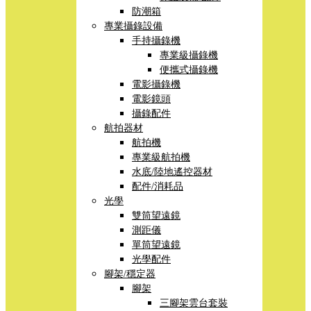
防潮箱
專業攝錄設備
手持攝錄機
專業級攝錄機
便攜式攝錄機
電影攝錄機
電影鏡頭
攝錄配件
航拍器材
航拍機
專業級航拍機
水底/陸地遙控器材
配件/消耗品
光學
雙筒望遠鏡
測距儀
單筒望遠鏡
光學配件
腳架/穩定器
腳架
三腳架雲台套裝