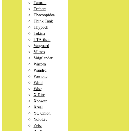
Tamron
Techart
Thecoopidea
Think Tank
Thypoch
Tokina
TTArtisan
Vanguard
Viltrox
Voigtlander
Wacom
Wandrd
Westone
Wiral
Wise
X-Rite
Xpower
Xreal
YC Onion
YoloLiv
Zeiss