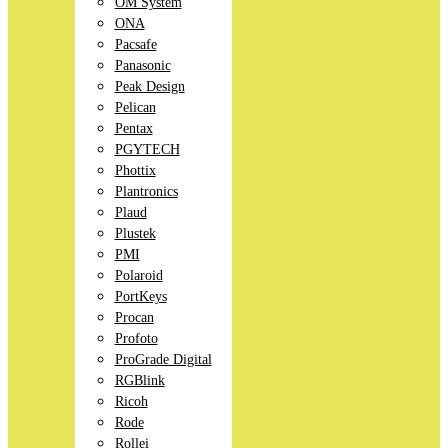
OM System
ONA
Pacsafe
Panasonic
Peak Design
Pelican
Pentax
PGYTECH
Phottix
Plantronics
Plaud
Plustek
PMI
Polaroid
PortKeys
Procan
Profoto
ProGrade Digital
RGBlink
Ricoh
Rode
Rollei