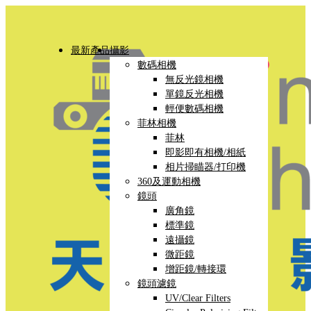
最新產品
攝影
數碼相機
無反光鏡相機
單鏡反光相機
輕便數碼相機
菲林相機
菲林
即影即有相機/相紙
相片掃瞄器/打印機
360及運動相機
鏡頭
廣角鏡
標準鏡
遠攝鏡
微距鏡
增距鏡/轉接環
鏡頭濾鏡
UV/Clear Filters