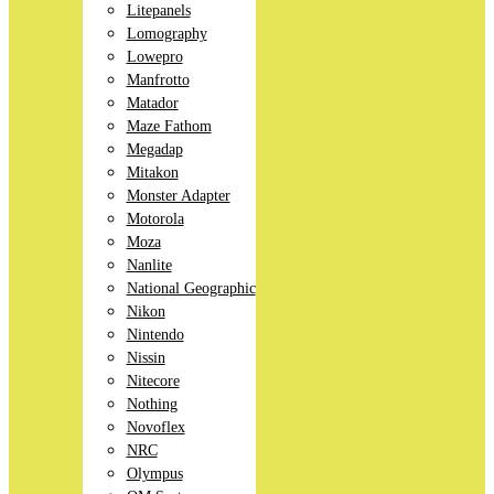
Litepanels
Lomography
Lowepro
Manfrotto
Matador
Maze Fathom
Megadap
Mitakon
Monster Adapter
Motorola
Moza
Nanlite
National Geographic
Nikon
Nintendo
Nissin
Nitecore
Nothing
Novoflex
NRC
Olympus