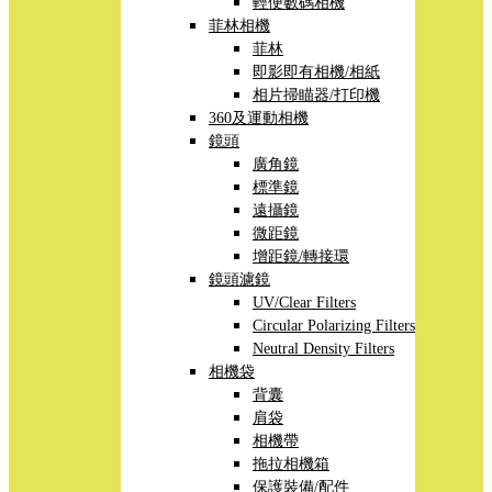
輕便數碼相機
菲林相機
菲林
即影即有相機/相紙
相片掃瞄器/打印機
360及運動相機
鏡頭
廣角鏡
標準鏡
遠攝鏡
微距鏡
增距鏡/轉接環
鏡頭濾鏡
UV/Clear Filters
Circular Polarizing Filters
Neutral Density Filters
相機袋
背囊
肩袋
相機帶
拖拉相機箱
保護裝備/配件