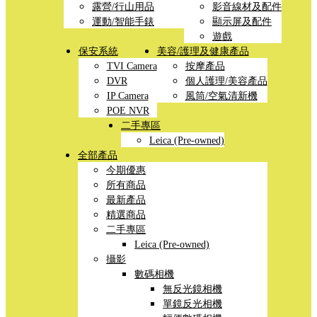
露營/行山用品
影音線材及配件
運動/智能手錶
顯示屏及配件
遊戲
保安系統
美容/護理及健康產品
TVI Camera
按摩產品
DVR
個人護理/美容產品
IP Camera
風筒/空氣清新機
POE NVR
二手專區
Leica (Pre-owned)
全部產品
今期優惠
所有商品
最新產品
精選商品
二手專區
Leica (Pre-owned)
攝影
數碼相機
無反光鏡相機
單鏡反光相機