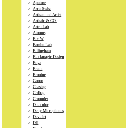
Aputure
Arca-Swiss
Artisan and Artist
Artistic & CO.
Artra Lab
Atomos
B + W
Bambu Lab
Billingham
Blackmagic Design
Boya
Braun
Bronine
Canon
Chasing
Crdbag
Crumpler
Datacolor
Deity Microphones
Devialet
DJI