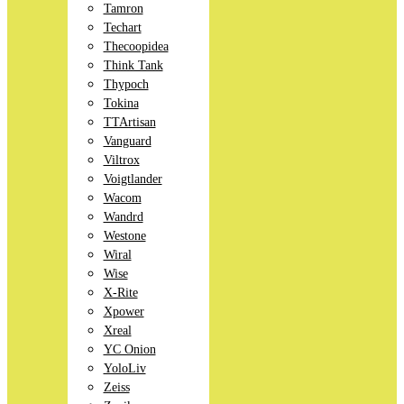
Tamron
Techart
Thecoopidea
Think Tank
Thypoch
Tokina
TTArtisan
Vanguard
Viltrox
Voigtlander
Wacom
Wandrd
Westone
Wiral
Wise
X-Rite
Xpower
Xreal
YC Onion
YoloLiv
Zeiss