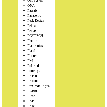
OM System
ONA
Pacsafe
Panasonic
Peak Design
Pelican
Pentax
PGYTECH
Phottix
Plantronics
Plaud
Plustek
PMI
Polaroid
PortKeys
Procan
Profoto
ProGrade Digital
RGBlink
Ricoh
Rode
Rollei