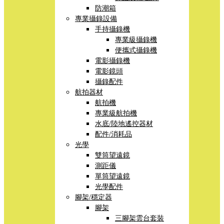
防潮箱
專業攝錄設備
手持攝錄機
專業級攝錄機
便攜式攝錄機
電影攝錄機
電影鏡頭
攝錄配件
航拍器材
航拍機
專業級航拍機
水底/陸地遙控器材
配件/消耗品
光學
雙筒望遠鏡
測距儀
單筒望遠鏡
光學配件
腳架/穩定器
腳架
三腳架雲台套裝