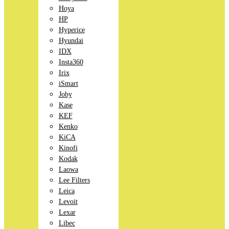
Hoya
HP
Hyperice
Hyundai
IDX
Insta360
Irix
iSmart
Joby
Kase
KEF
Kenko
KiCA
Kinofi
Kodak
Laowa
Lee Filters
Leica
Levoit
Lexar
Libec