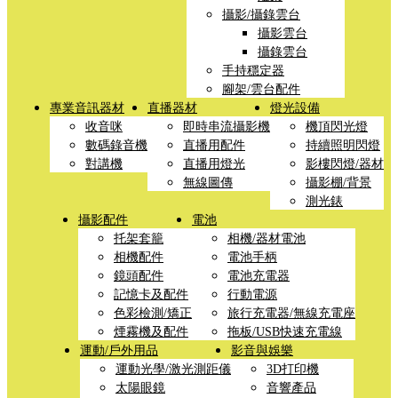
攝影/攝錄雲台
攝影雲台
攝錄雲台
手持穩定器
腳架/雲台配件
專業音訊器材
直播器材
燈光設備
收音咪
即時串流攝影機
機頂閃光燈
數碼錄音機
直播用配件
持續照明閃燈
對講機
直播用燈光
影樓閃燈/器材
無線圖傳
攝影棚/背景
測光錶
攝影配件
電池
托架套籠
相機/器材電池
相機配件
電池手柄
鏡頭配件
電池充電器
記憶卡及配件
行動電源
色彩檢測/矯正
旅行充電器/無線充電座
煙霧機及配件
拖板/USB快速充電線
運動/戶外用品
影音與娛樂
運動光學/激光測距儀
3D打印機
太陽眼鏡
音響產品