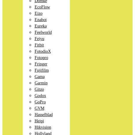
Domke
EcoFlow
Eizo
Enabot
Eureka
Feelworld
Feiyu
Fitbit
FotodioX
Fotopro
Fringer
Fujifilm
Gama
Garmin
Gitzo
Godox
GoPro
GVM
Hasselblad
Heipi
Hikvision
Hollyland