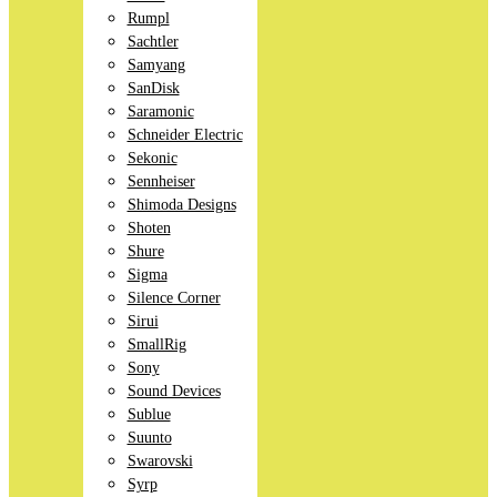
Rumpl
Sachtler
Samyang
SanDisk
Saramonic
Schneider Electric
Sekonic
Sennheiser
Shimoda Designs
Shoten
Shure
Sigma
Silence Corner
Sirui
SmallRig
Sony
Sound Devices
Sublue
Suunto
Swarovski
Syrp