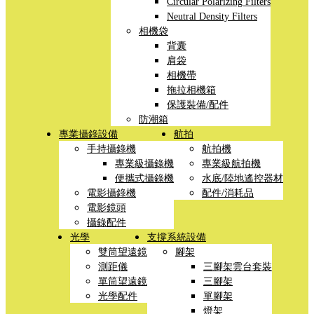
Circular Polarizing Filters
Neutral Density Filters
相機袋
背囊
肩袋
相機帶
拖拉相機箱
保護裝備/配件
防潮箱
專業攝錄設備
航拍
手持攝錄機
航拍機
專業級攝錄機
專業級航拍機
便攜式攝錄機
水底/陸地遙控器材
電影攝錄機
配件/消耗品
電影鏡頭
攝錄配件
光學
支撐系統設備
雙筒望遠鏡
腳架
測距儀
三腳架雲台套裝
單筒望遠鏡
三腳架
光學配件
單腳架
燈架