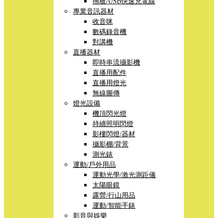
拖板/USB快速充電線
專業音訊器材
收音咪
數碼錄音機
對講機
直播器材
即時串流攝影機
直播用配件
直播用燈光
無線圖傳
燈光設備
機頂閃光燈
持續照明閃燈
影樓閃燈/器材
攝影棚/背景
測光錶
運動/戶外用品
運動光學/激光測距儀
太陽眼鏡
露營/行山用品
運動/智能手錶
影音與娛樂