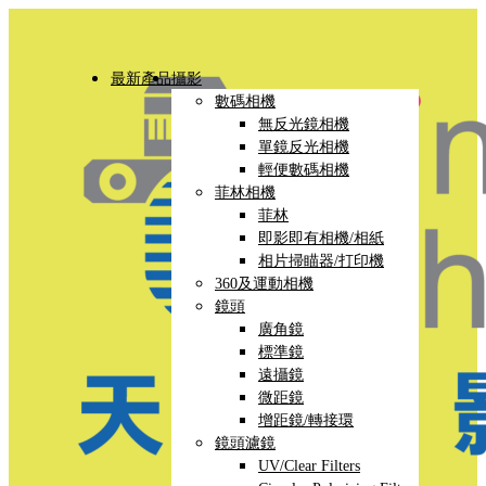
最新產品
攝影
數碼相機
無反光鏡相機
單鏡反光相機
輕便數碼相機
菲林相機
菲林
即影即有相機/相紙
相片掃瞄器/打印機
360及運動相機
鏡頭
廣角鏡
標準鏡
遠攝鏡
微距鏡
增距鏡/轉接環
鏡頭濾鏡
UV/Clear Filters