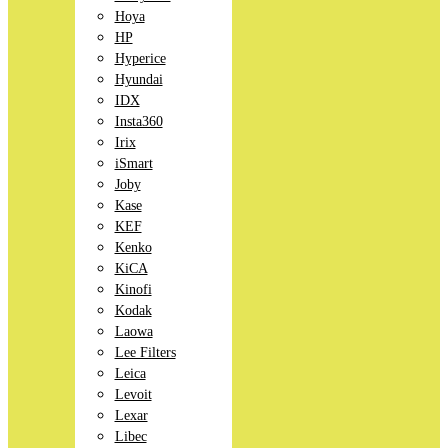
Hoya
HP
Hyperice
Hyundai
IDX
Insta360
Irix
iSmart
Joby
Kase
KEF
Kenko
KiCA
Kinofi
Kodak
Laowa
Lee Filters
Leica
Levoit
Lexar
Libec