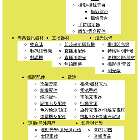
攝影/攝錄雲台
攝影雲台
攝錄雲台
手持穩定器
腳架/雲台配件
專業音訊器材
直播器材
燈光設備
收音咪
即時串流攝影機
機頂閃光燈
數碼錄音機
直播用配件
持續照明閃燈
對講機
直播用燈光
影樓閃燈/器材
無線圖傳
攝影棚/背景
測光錶
攝影配件
電池
托架套籠
相機/器材電池
相機配件
電池手柄
鏡頭配件
電池充電器
記憶卡及配件
行動電源
色彩檢測/矯正
旅行充電器/無線充電座
煙霧機及配件
拖板/USB快速充電線
運動/戶外用品
影音與娛樂
運動光學/激光測距儀
3D打印機
太陽眼鏡
音響產品