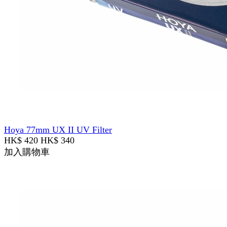
Hoya 77mm UX II UV Filter
HK$ 420
HK$ 340
加入購物車