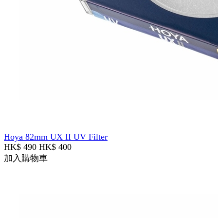
Hoya 82mm UX II UV Filter
HK$ 490
HK$ 400
加入購物車