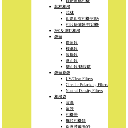
輕便數碼相機
菲林相機
菲林
即影即有相機/相紙
相片掃瞄器/打印機
360及運動相機
鏡頭
廣角鏡
標準鏡
遠攝鏡
微距鏡
增距鏡/轉接環
鏡頭濾鏡
UV/Clear Filters
Circular Polarizing Filters
Neutral Density Filters
相機袋
背囊
肩袋
相機帶
拖拉相機箱
保護裝備/配件