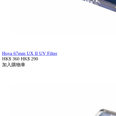
Hoya 67mm UX II UV Filter
HK$ 360
HK$ 290
加入購物車