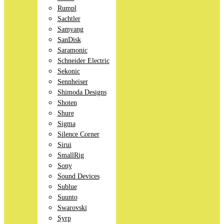
Rumpl
Sachtler
Samyang
SanDisk
Saramonic
Schneider Electric
Sekonic
Sennheiser
Shimoda Designs
Shoten
Shure
Sigma
Silence Corner
Sirui
SmallRig
Sony
Sound Devices
Sublue
Suunto
Swarovski
Syrp