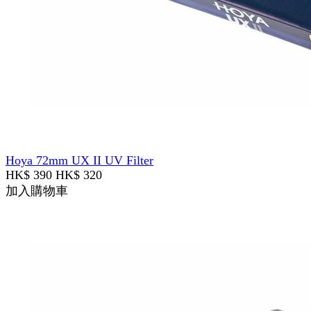
Hoya 72mm UX II UV Filter
HK$ 390
HK$ 320
加入購物車