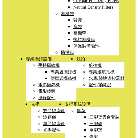
Circular Polarizing Filters
Neutral Density Filters
相機袋
背囊
肩袋
相機帶
拖拉相機箱
保護裝備/配件
防潮箱
專業攝錄設備
航拍
手持攝錄機
航拍機
專業級攝錄機
專業級航拍機
便攜式攝錄機
水底/陸地遙控器材
電影攝錄機
配件/消耗品
電影鏡頭
攝錄配件
光學
支撐系統設備
雙筒望遠鏡
腳架
測距儀
三腳架雲台套裝
單筒望遠鏡
三腳架
光學配件
單腳架
燈架