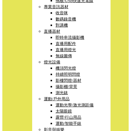
拖板/USB快速充電線
專業音訊器材
收音咪
數碼錄音機
對講機
直播器材
即時串流攝影機
直播用配件
直播用燈光
無線圖傳
燈光設備
機頂閃光燈
持續照明閃燈
影樓閃燈/器材
攝影棚/背景
測光錶
運動/戶外用品
運動光學/激光測距儀
太陽眼鏡
露營/行山用品
運動/智能手錶
影音與娛樂