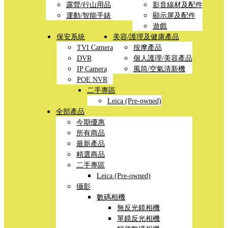
露營/行山用品
影音線材及配件
運動/智能手錶
顯示屏及配件
遊戲
保安系統
美容/護理及健康產品
TVI Camera
按摩產品
DVR
個人護理/美容產品
IP Camera
風筒/空氣清新機
POE NVR
二手專區
Leica (Pre-owned)
全部產品
今期優惠
所有商品
最新產品
精選商品
二手專區
Leica (Pre-owned)
攝影
數碼相機
無反光鏡相機
單鏡反光相機