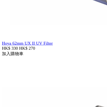
Hoya 62mm UX II UV Filter
HK$ 330
HK$ 270
加入購物車