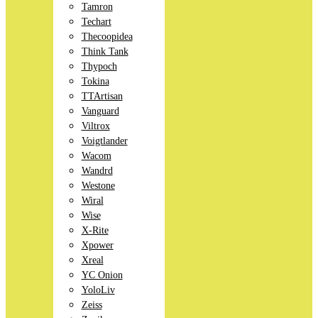
Tamron
Techart
Thecoopidea
Think Tank
Thypoch
Tokina
TTArtisan
Vanguard
Viltrox
Voigtlander
Wacom
Wandrd
Westone
Wiral
Wise
X-Rite
Xpower
Xreal
YC Onion
YoloLiv
Zeiss