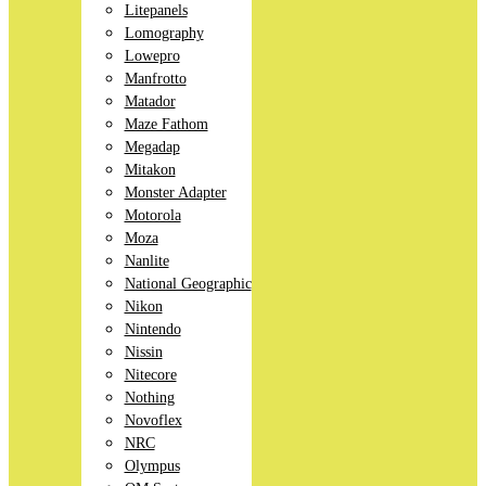
Litepanels
Lomography
Lowepro
Manfrotto
Matador
Maze Fathom
Megadap
Mitakon
Monster Adapter
Motorola
Moza
Nanlite
National Geographic
Nikon
Nintendo
Nissin
Nitecore
Nothing
Novoflex
NRC
Olympus