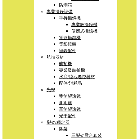
防潮箱
專業攝錄設備
手持攝錄機
專業級攝錄機
便攜式攝錄機
電影攝錄機
電影鏡頭
攝錄配件
航拍器材
航拍機
專業級航拍機
水底/陸地遙控器材
配件/消耗品
光學
雙筒望遠鏡
測距儀
單筒望遠鏡
光學配件
腳架/穩定器
腳架
三腳架雲台套裝