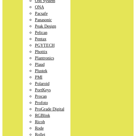
OM System
ONA
Pacsafe
Panasonic
Peak Design
Pelican
Pentax
PGYTECH
Phottix
Plantronics
Plaud
Plustek
PMI
Polaroid
PortKeys
Procan
Profoto
ProGrade Digital
RGBlink
Ricoh
Rode
Rollei