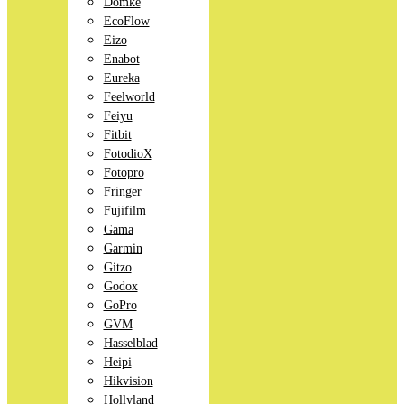
Domke
EcoFlow
Eizo
Enabot
Eureka
Feelworld
Feiyu
Fitbit
FotodioX
Fotopro
Fringer
Fujifilm
Gama
Garmin
Gitzo
Godox
GoPro
GVM
Hasselblad
Heipi
Hikvision
Hollyland