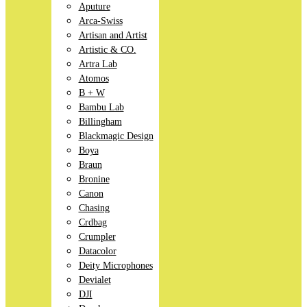
Aputure
Arca-Swiss
Artisan and Artist
Artistic & CO.
Artra Lab
Atomos
B + W
Bambu Lab
Billingham
Blackmagic Design
Boya
Braun
Bronine
Canon
Chasing
Crdbag
Crumpler
Datacolor
Deity Microphones
Devialet
DJI