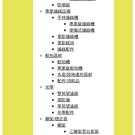
防潮箱
專業攝錄設備
手持攝錄機
專業級攝錄機
便攜式攝錄機
電影攝錄機
電影鏡頭
攝錄配件
航拍器材
航拍機
專業級航拍機
水底/陸地遙控器材
配件/消耗品
光學
雙筒望遠鏡
測距儀
單筒望遠鏡
光學配件
腳架/穩定器
腳架
三腳架雲台套裝