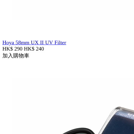
Hoya 58mm UX II UV Filter
HK$ 290
HK$ 240
加入購物車