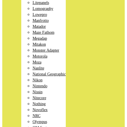
Litepanels
Lomography
Lowepro
Manfrotto
Matador
Maze Fathom
Megadap
Mitakon
Monster Adapter
Motorola
Moza
Nanlite
National Geographic
Nikon
Nintendo
Nissin
Nitecore
Nothing
Novoflex
NRC
Olympus