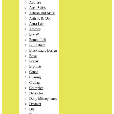
Aputure
Arca-Swiss
Artisan and Artist
Artistic & CO.
Artra Lab
Atomos
B + W
Bambu Lab
Billingham
Blackmagic Design
Boya
Braun
Bronine
Canon
Chasing
Crdbag
Crumpler
Datacolor
Deity Microphones
Devialet
DJI