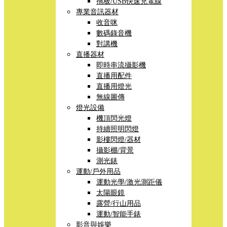
拖板/USB快速充電線
專業音訊器材
收音咪
數碼錄音機
對講機
直播器材
即時串流攝影機
直播用配件
直播用燈光
無線圖傳
燈光設備
機頂閃光燈
持續照明閃燈
影樓閃燈/器材
攝影棚/背景
測光錶
運動/戶外用品
運動光學/激光測距儀
太陽眼鏡
露營/行山用品
運動/智能手錶
影音與娛樂