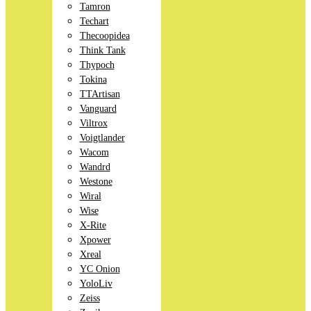
Tamron
Techart
Thecoopidea
Think Tank
Thypoch
Tokina
TTArtisan
Vanguard
Viltrox
Voigtlander
Wacom
Wandrd
Westone
Wiral
Wise
X-Rite
Xpower
Xreal
YC Onion
YoloLiv
Zeiss