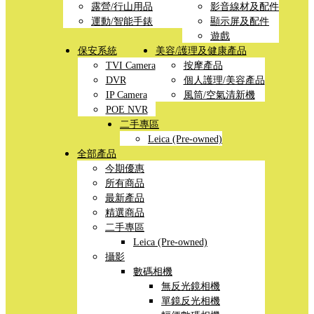
露營/行山用品
影音線材及配件
運動/智能手錶
顯示屏及配件
遊戲
保安系統
美容/護理及健康產品
TVI Camera
按摩產品
DVR
個人護理/美容產品
IP Camera
風筒/空氣清新機
POE NVR
二手專區
Leica (Pre-owned)
全部產品
今期優惠
所有商品
最新產品
精選商品
二手專區
Leica (Pre-owned)
攝影
數碼相機
無反光鏡相機
單鏡反光相機