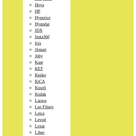
Hoya
HP
Hyperice
Hyundai
IDX
Insta360
Irix
iSmart
Joby
Kase
KEF
Kenko
KiCA
Kinofi
Kodak
Laowa
Lee Filters
Leica
Levoit
Lexar
Libec