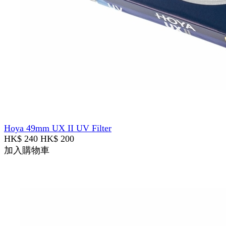
Hoya 49mm UX II UV Filter
HK$ 240
HK$ 200
加入購物車