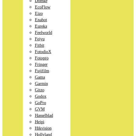
Domke
EcoFlow
Eizo
Enabot
Eureka
Feelworld
Feiyu
Fitbit
FotodioX
Fotopro
Fringer
Fujifilm
Gama
Garmin
Gitzo
Godox
GoPro
GVM
Hasselblad
Heipi
Hikvision
Hollyland