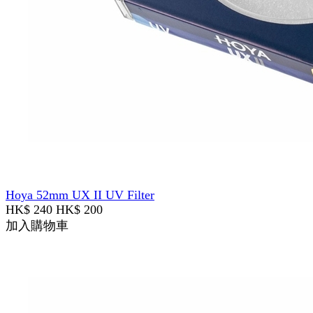
Hoya 52mm UX II UV Filter
HK$ 240
HK$ 200
加入購物車