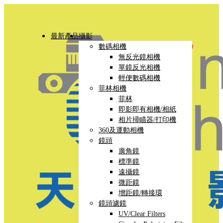
最新產品
攝影
數碼相機
無反光鏡相機
單鏡反光相機
輕便數碼相機
菲林相機
菲林
即影即有相機/相紙
相片掃瞄器/打印機
360及運動相機
鏡頭
廣角鏡
標準鏡
遠攝鏡
微距鏡
增距鏡/轉接環
鏡頭濾鏡
UV/Clear Filters