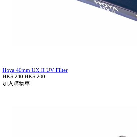
Hoya 46mm UX II UV Filter
HK$ 240
HK$ 200
加入購物車