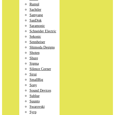
Rumpl
Sachtler
Samyang
SanDisk
Saramonic
Schneider Electric
Sekonic
Sennheiser
Shimoda Designs
Shoten
Shure
Sigma
Silence Corner
Sirui
SmallRig
Sony
Sound Devices
Sublue
Suunto
Swarovski
Syrp