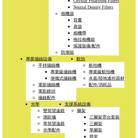
Circular Polarizing Filters
Neutral Density Filters
相機袋
背囊
肩袋
相機帶
拖拉相機箱
保護裝備/配件
防潮箱
專業攝錄設備
航拍
手持攝錄機
航拍機
專業級攝錄機
專業級航拍機
便攜式攝錄機
水底/陸地遙控器材
電影攝錄機
配件/消耗品
電影鏡頭
攝錄配件
光學
支撐系統設備
雙筒望遠鏡
腳架
測距儀
三腳架雲台套裝
單筒望遠鏡
三腳架
光學配件
單腳架
燈架