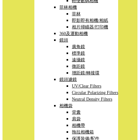
輕便數碼相機
菲林相機
菲林
即影即有相機/相紙
相片掃瞄器/打印機
360及運動相機
鏡頭
廣角鏡
標準鏡
遠攝鏡
微距鏡
增距鏡/轉接環
鏡頭濾鏡
UV/Clear Filters
Circular Polarizing Filters
Neutral Density Filters
相機袋
背囊
肩袋
相機帶
拖拉相機箱
保護裝備/配件