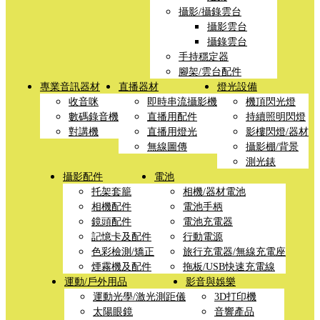
攝影/攝錄雲台
攝影雲台
攝錄雲台
手持穩定器
腳架/雲台配件
專業音訊器材
直播器材
燈光設備
收音咪
即時串流攝影機
機頂閃光燈
數碼錄音機
直播用配件
持續照明閃燈
對講機
直播用燈光
影樓閃燈/器材
無線圖傳
攝影棚/背景
測光錶
攝影配件
電池
托架套籠
相機/器材電池
相機配件
電池手柄
鏡頭配件
電池充電器
記憶卡及配件
行動電源
色彩檢測/矯正
旅行充電器/無線充電座
煙霧機及配件
拖板/USB快速充電線
運動/戶外用品
影音與娛樂
運動光學/激光測距儀
3D打印機
太陽眼鏡
音響產品