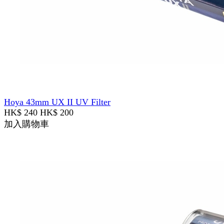
Hoya 43mm UX II UV Filter
HK$ 240
HK$ 200
加入購物車