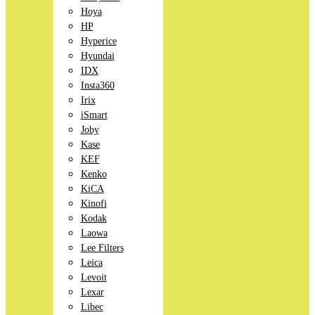
Hoya
HP
Hyperice
Hyundai
IDX
Insta360
Irix
iSmart
Joby
Kase
KEF
Kenko
KiCA
Kinofi
Kodak
Laowa
Lee Filters
Leica
Levoit
Lexar
Libec