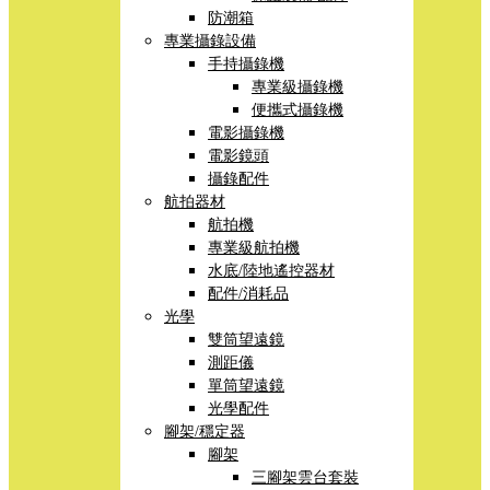
防潮箱
專業攝錄設備
手持攝錄機
專業級攝錄機
便攜式攝錄機
電影攝錄機
電影鏡頭
攝錄配件
航拍器材
航拍機
專業級航拍機
水底/陸地遙控器材
配件/消耗品
光學
雙筒望遠鏡
測距儀
單筒望遠鏡
光學配件
腳架/穩定器
腳架
三腳架雲台套裝