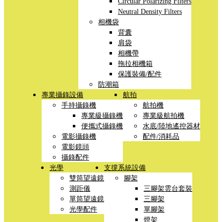
Circular Polarizing Filters
Neutral Density Filters
相機袋
背囊
肩袋
相機帶
拖拉相機箱
保護裝備/配件
防潮箱
專業攝錄設備
航拍
手持攝錄機
航拍機
專業級攝錄機
專業級航拍機
便攜式攝錄機
水底/陸地遙控器材
電影攝錄機
配件/消耗品
電影鏡頭
攝錄配件
光學
支撐系統設備
雙筒望遠鏡
腳架
測距儀
三腳架雲台套裝
單筒望遠鏡
三腳架
光學配件
單腳架
燈架