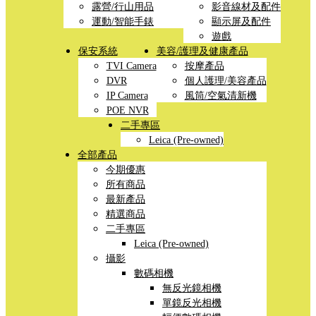
露營/行山用品
影音線材及配件
運動/智能手錶
顯示屏及配件
遊戲
保安系統
美容/護理及健康產品
TVI Camera
按摩產品
DVR
個人護理/美容產品
IP Camera
風筒/空氣清新機
POE NVR
二手專區
Leica (Pre-owned)
全部產品
今期優惠
所有商品
最新產品
精選商品
二手專區
Leica (Pre-owned)
攝影
數碼相機
無反光鏡相機
單鏡反光相機