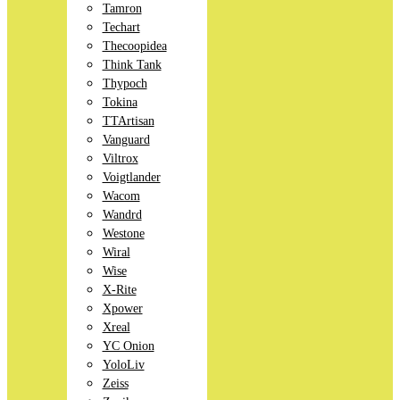
Tamron
Techart
Thecoopidea
Think Tank
Thypoch
Tokina
TTArtisan
Vanguard
Viltrox
Voigtlander
Wacom
Wandrd
Westone
Wiral
Wise
X-Rite
Xpower
Xreal
YC Onion
YoloLiv
Zeiss