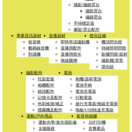
攝影/攝錄雲台
攝影雲台
攝錄雲台
手持穩定器
腳架/雲台配件
專業音訊器材
直播器材
燈光設備
收音咪
即時串流攝影機
機頂閃光燈
數碼錄音機
直播用配件
持續照明閃燈
對講機
直播用燈光
影樓閃燈/器材
無線圖傳
攝影棚/背景
測光錶
攝影配件
電池
托架套籠
相機/器材電池
相機配件
電池手柄
鏡頭配件
電池充電器
記憶卡及配件
行動電源
色彩檢測/矯正
旅行充電器/無線充電座
煙霧機及配件
拖板/USB快速充電線
運動/戶外用品
影音與娛樂
運動光學/激光測距儀
3D打印機
太陽眼鏡
音響產品