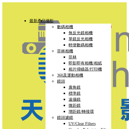
最新產品
攝影
數碼相機
無反光鏡相機
單鏡反光相機
輕便數碼相機
菲林相機
菲林
即影即有相機/相紙
相片掃瞄器/打印機
360及運動相機
鏡頭
廣角鏡
標準鏡
遠攝鏡
微距鏡
增距鏡/轉接環
鏡頭濾鏡
UV/Clear Filters