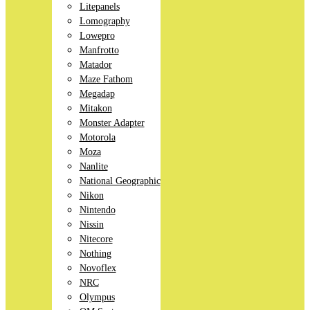
Litepanels
Lomography
Lowepro
Manfrotto
Matador
Maze Fathom
Megadap
Mitakon
Monster Adapter
Motorola
Moza
Nanlite
National Geographic
Nikon
Nintendo
Nissin
Nitecore
Nothing
Novoflex
NRC
Olympus