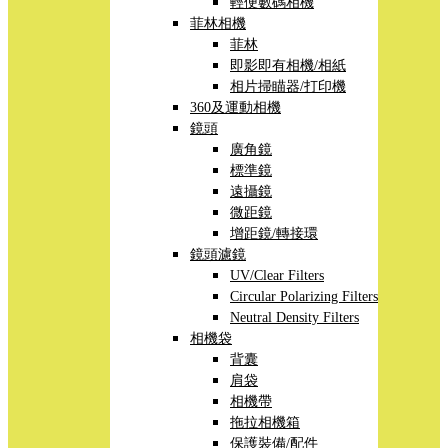
輕便數碼相機
菲林相機
菲林
即影即有相機/相紙
相片掃瞄器/打印機
360及運動相機
鏡頭
廣角鏡
標準鏡
遠攝鏡
微距鏡
增距鏡/轉接環
鏡頭濾鏡
UV/Clear Filters
Circular Polarizing Filters
Neutral Density Filters
相機袋
背囊
肩袋
相機帶
拖拉相機箱
保護裝備/配件