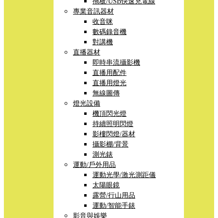
拖板/USB快速充電線
專業音訊器材
收音咪
數碼錄音機
對講機
直播器材
即時串流攝影機
直播用配件
直播用燈光
無線圖傳
燈光設備
機頂閃光燈
持續照明閃燈
影樓閃燈/器材
攝影棚/背景
測光錶
運動/戶外用品
運動光學/激光測距儀
太陽眼鏡
露營/行山用品
運動/智能手錶
影音與娛樂