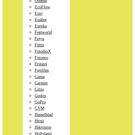
Domke
EcoFlow
Eizo
Enabot
Eureka
Feelworld
Feiyu
Fitbit
FotodioX
Fotopro
Fringer
Fujifilm
Gama
Garmin
Gitzo
Godox
GoPro
GVM
Hasselblad
Heipi
Hikvision
Hollyland