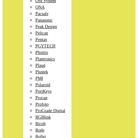
OM System
ONA
Pacsafe
Panasonic
Peak Design
Pelican
Pentax
PGYTECH
Phottix
Plantronics
Plaud
Plustek
PMI
Polaroid
PortKeys
Procan
Profoto
ProGrade Digital
RGBlink
Ricoh
Rode
Rollei