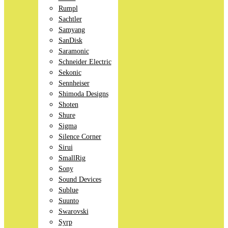
Rumpl
Sachtler
Samyang
SanDisk
Saramonic
Schneider Electric
Sekonic
Sennheiser
Shimoda Designs
Shoten
Shure
Sigma
Silence Corner
Sirui
SmallRig
Sony
Sound Devices
Sublue
Suunto
Swarovski
Syrp