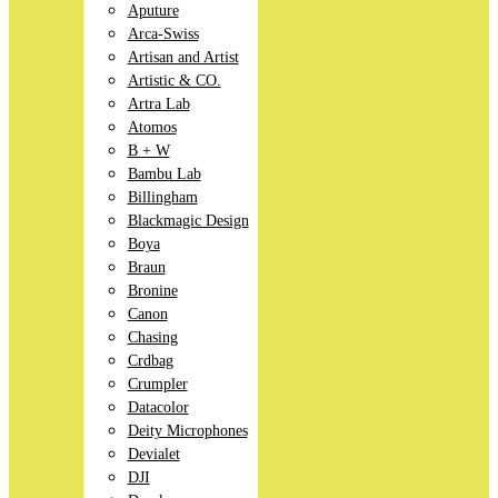
Aputure
Arca-Swiss
Artisan and Artist
Artistic & CO.
Artra Lab
Atomos
B + W
Bambu Lab
Billingham
Blackmagic Design
Boya
Braun
Bronine
Canon
Chasing
Crdbag
Crumpler
Datacolor
Deity Microphones
Devialet
DJI