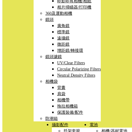
即影即有相機/相紙
相片掃瞄器/打印機
360及運動相機
鏡頭
廣角鏡
標準鏡
遠攝鏡
微距鏡
增距鏡/轉接環
鏡頭濾鏡
UV/Clear Filters
Circular Polarizing Filters
Neutral Density Filters
相機袋
背囊
肩袋
相機帶
拖拉相機箱
保護裝備/配件
防潮箱
攝影配件
電池
托架套籠
相機/器材電池