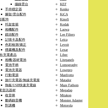
攝錄雲台
KEF
手持穩定器
Kenko
腳架/雲台配件
KiCA
影配件
Kinofi
托架套籠
Kodak
相機配件
Laowa
鏡頭配件
Lee Filters
記憶卡及配件
Leica
色彩檢測/矯正
Levoit
煙霧機及配件
Lexar
池/充電產品
Libec
相機/器材電池
Litepanels
電池手柄
Lomography
電池充電器
Lowepro
行動電源
Manfrotto
旅行充電器/無線充電座
Matador
拖板/USB快速充電線
Maze Fathom
業音訊器材
Megadap
收音咪
Mitakon
數碼錄音機
Monster Adapter
對講機
Motorola