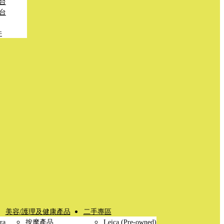
台
台
件
美容/護理及健康產品
二手專區
ra
按摩產品
Leica (Pre-owned)