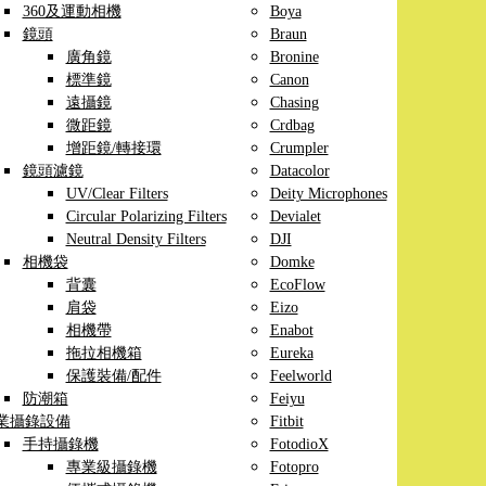
360及運動相機
Boya
鏡頭
Braun
廣角鏡
Bronine
標準鏡
Canon
遠攝鏡
Chasing
微距鏡
Crdbag
增距鏡/轉接環
Crumpler
鏡頭濾鏡
Datacolor
UV/Clear Filters
Deity Microphones
Circular Polarizing Filters
Devialet
Neutral Density Filters
DJI
相機袋
Domke
背囊
EcoFlow
肩袋
Eizo
相機帶
Enabot
拖拉相機箱
Eureka
保護裝備/配件
Feelworld
防潮箱
Feiyu
業攝錄設備
Fitbit
手持攝錄機
FotodioX
專業級攝錄機
Fotopro