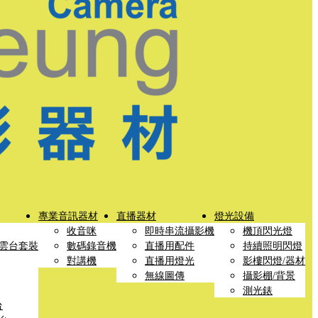
專業音訊器材
直播器材
燈光設備
收音咪
即時串流攝影機
機頂閃光燈
雲台套裝
數碼錄音機
直播用配件
持續照明閃燈
對講機
直播用燈光
影樓閃燈/器材
無線圖傳
攝影棚/背景
測光錶
台