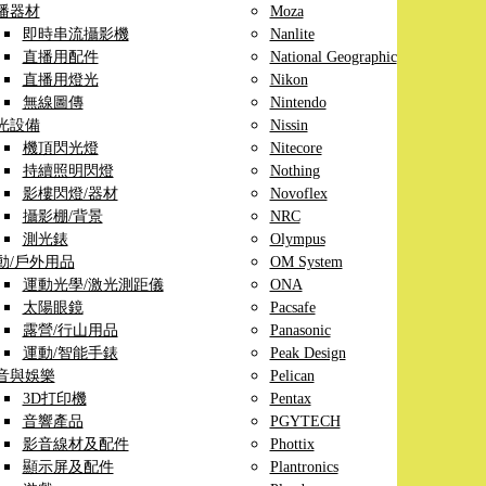
播器材
Moza
即時串流攝影機
Nanlite
直播用配件
National Geographic
直播用燈光
Nikon
無線圖傳
Nintendo
光設備
Nissin
機頂閃光燈
Nitecore
持續照明閃燈
Nothing
影樓閃燈/器材
Novoflex
攝影棚/背景
NRC
測光錶
Olympus
動/戶外用品
OM System
運動光學/激光測距儀
ONA
太陽眼鏡
Pacsafe
露營/行山用品
Panasonic
運動/智能手錶
Peak Design
音與娛樂
Pelican
3D打印機
Pentax
音響產品
PGYTECH
影音線材及配件
Phottix
顯示屏及配件
Plantronics