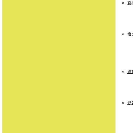
直
燈
運
影