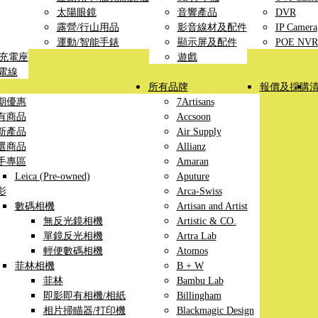
太陽眼鏡
音響產品
DVR
露營/行山用品
影音線材及配件
IP Camera
運動/智能手錶
顯示屏及配件
POE NVR
線充電座
遊戲
充電線
所有品牌
報價及採購
期優惠
7Artisans
有商品
Accsoon
新產品
Air Supply
選商品
Allianz
手專區
Amaran
Leica (Pre-owned)
Aputure
影
Arca-Swiss
數碼相機
Artisan and Artist
無反光鏡相機
Artistic & CO.
單鏡反光相機
Artra Lab
輕便數碼相機
Atomos
菲林相機
B + W
菲林
Bambu Lab
即影即有相機/相紙
Billingham
相片掃瞄器/打印機
Blackmagic Design