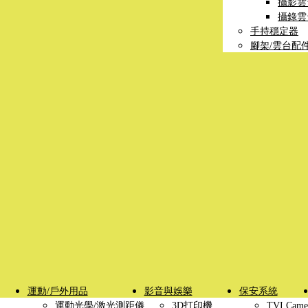
攝影雲
攝錄雲
手持穩定器
腳架/雲台配
運動/戶外用品
影音與娛樂
保安系統
運動光學/激光測距儀
3D打印機
TVI Came