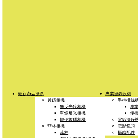
最新產品
攝影
專業攝錄設備
數碼相機
手持攝錄
無反光鏡相機
專
單鏡反光相機
便
輕便數碼相機
電影攝錄
菲林相機
電影鏡頭
菲林
攝錄配件