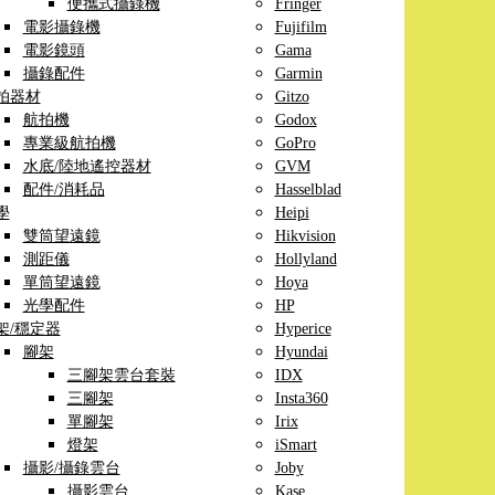
便攜式攝錄機
Fringer
電影攝錄機
Fujifilm
電影鏡頭
Gama
攝錄配件
Garmin
拍器材
Gitzo
航拍機
Godox
專業級航拍機
GoPro
水底/陸地遙控器材
GVM
配件/消耗品
Hasselblad
學
Heipi
雙筒望遠鏡
Hikvision
測距儀
Hollyland
單筒望遠鏡
Hoya
光學配件
HP
架/穩定器
Hyperice
腳架
Hyundai
三腳架雲台套裝
IDX
三腳架
Insta360
單腳架
Irix
燈架
iSmart
攝影/攝錄雲台
Joby
攝影雲台
Kase