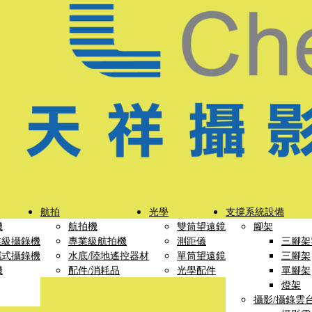
航拍
光學
支撐系統設備
機
航拍機
雙筒望遠鏡
腳架
業級攝錄機
專業級航拍機
測距儀
三腳架
攜式攝錄機
水底/陸地遙控器材
單筒望遠鏡
三腳架
機
配件/消耗品
光學配件
單腳架
燈架
攝影/攝錄雲