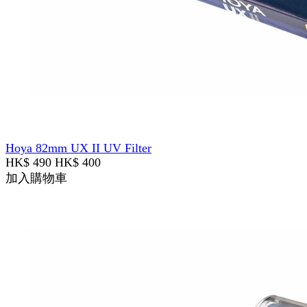
Hoya 82mm UX II UV Filter
HK$ 490
HK$ 400
加入購物車