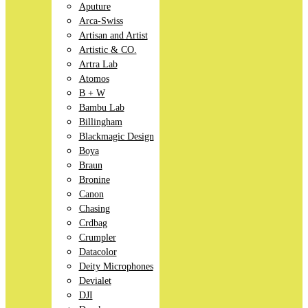
Aputure
Arca-Swiss
Artisan and Artist
Artistic & CO.
Artra Lab
Atomos
B + W
Bambu Lab
Billingham
Blackmagic Design
Boya
Braun
Bronine
Canon
Chasing
Crdbag
Crumpler
Datacolor
Deity Microphones
Devialet
DJI