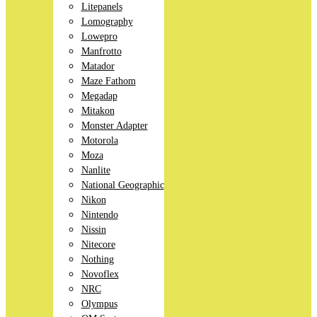
Litepanels
Lomography
Lowepro
Manfrotto
Matador
Maze Fathom
Megadap
Mitakon
Monster Adapter
Motorola
Moza
Nanlite
National Geographic
Nikon
Nintendo
Nissin
Nitecore
Nothing
Novoflex
NRC
Olympus