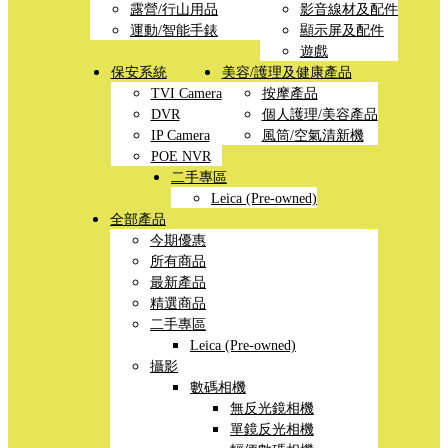
露營/行山用品
影音線材及配件
運動/智能手錶
顯示屏及配件
遊戲
保安系統
美容/護理及健康產品
TVI Camera
按摩產品
DVR
個人護理/美容產品
IP Camera
風筒/空氣清新機
POE NVR
二手專區
Leica (Pre-owned)
全部產品
今期優惠
所有商品
最新產品
精選商品
二手專區
Leica (Pre-owned)
攝影
數碼相機
無反光鏡相機
單鏡反光相機