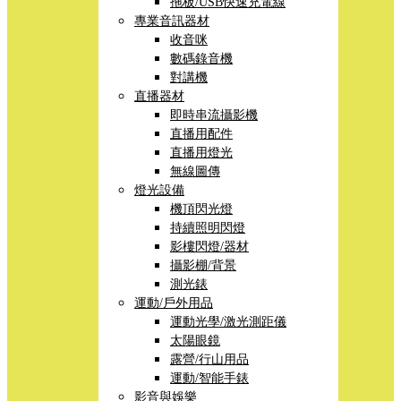
拖板/USB快速充電線
專業音訊器材
收音咪
數碼錄音機
對講機
直播器材
即時串流攝影機
直播用配件
直播用燈光
無線圖傳
燈光設備
機頂閃光燈
持續照明閃燈
影樓閃燈/器材
攝影棚/背景
測光錶
運動/戶外用品
運動光學/激光測距儀
太陽眼鏡
露營/行山用品
運動/智能手錶
影音與娛樂