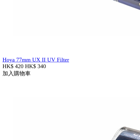
Hoya 77mm UX II UV Filter
HK$ 420
HK$ 340
加入購物車