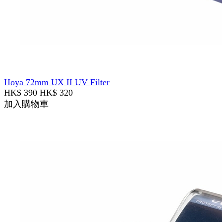
Hoya 72mm UX II UV Filter
HK$ 390
HK$ 320
加入購物車