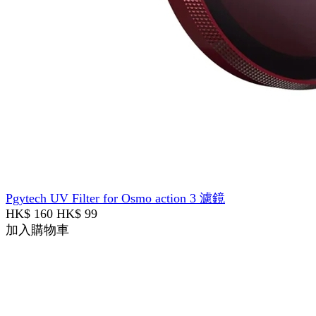
Pgytech UV Filter for Osmo action 3 濾鏡
HK$ 160
HK$ 99
加入購物車