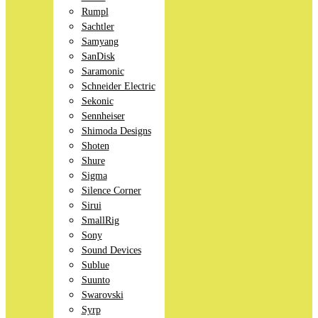
Rumpl
Sachtler
Samyang
SanDisk
Saramonic
Schneider Electric
Sekonic
Sennheiser
Shimoda Designs
Shoten
Shure
Sigma
Silence Corner
Sirui
SmallRig
Sony
Sound Devices
Sublue
Suunto
Swarovski
Syrp