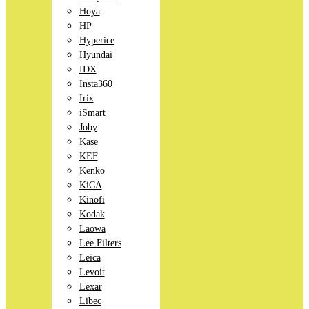
Hoya
HP
Hyperice
Hyundai
IDX
Insta360
Irix
iSmart
Joby
Kase
KEF
Kenko
KiCA
Kinofi
Kodak
Laowa
Lee Filters
Leica
Levoit
Lexar
Libec