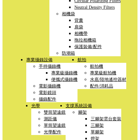
Circular Polarizing Filters
Neutral Density Filters
相機袋
背囊
肩袋
相機帶
拖拉相機箱
保護裝備/配件
防潮箱
專業攝錄設備
航拍
手持攝錄機
航拍機
專業級攝錄機
專業級航拍機
便攜式攝錄機
水底/陸地遙控器材
電影攝錄機
配件/消耗品
電影鏡頭
攝錄配件
光學
支撐系統設備
雙筒望遠鏡
腳架
測距儀
三腳架雲台套裝
單筒望遠鏡
三腳架
光學配件
單腳架
燈架