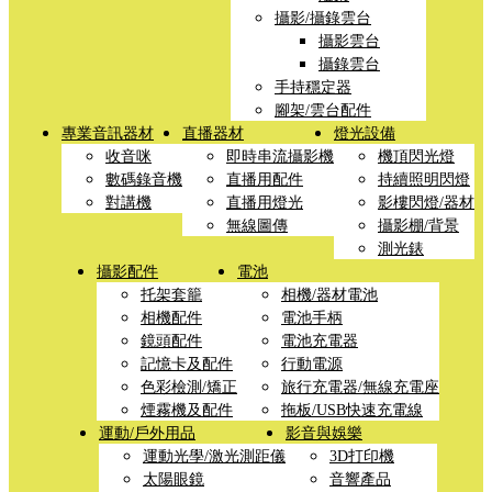
攝影/攝錄雲台
攝影雲台
攝錄雲台
手持穩定器
腳架/雲台配件
專業音訊器材
直播器材
燈光設備
收音咪
即時串流攝影機
機頂閃光燈
數碼錄音機
直播用配件
持續照明閃燈
對講機
直播用燈光
影樓閃燈/器材
無線圖傳
攝影棚/背景
測光錶
攝影配件
電池
托架套籠
相機/器材電池
相機配件
電池手柄
鏡頭配件
電池充電器
記憶卡及配件
行動電源
色彩檢測/矯正
旅行充電器/無線充電座
煙霧機及配件
拖板/USB快速充電線
運動/戶外用品
影音與娛樂
運動光學/激光測距儀
3D打印機
太陽眼鏡
音響產品