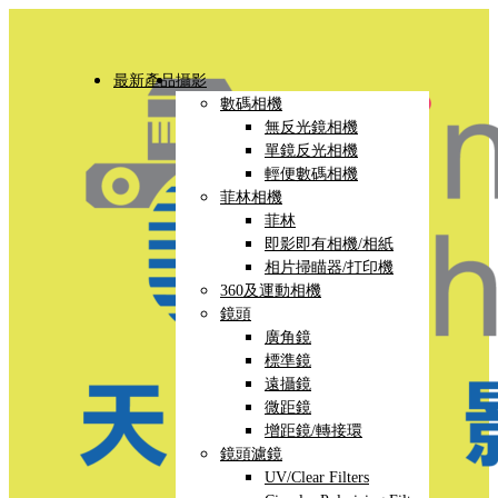
最新產品
攝影
數碼相機
無反光鏡相機
單鏡反光相機
輕便數碼相機
菲林相機
菲林
即影即有相機/相紙
相片掃瞄器/打印機
360及運動相機
鏡頭
廣角鏡
標準鏡
遠攝鏡
微距鏡
增距鏡/轉接環
鏡頭濾鏡
UV/Clear Filters