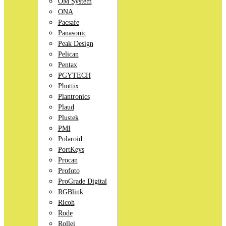
OM System
ONA
Pacsafe
Panasonic
Peak Design
Pelican
Pentax
PGYTECH
Phottix
Plantronics
Plaud
Plustek
PMI
Polaroid
PortKeys
Procan
Profoto
ProGrade Digital
RGBlink
Ricoh
Rode
Rollei