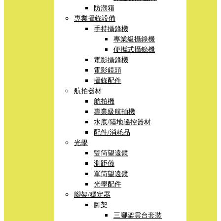
防潮箱
專業攝錄設備
手持攝錄機
專業級攝錄機
便攜式攝錄機
電影攝錄機
電影鏡頭
攝錄配件
航拍器材
航拍機
專業級航拍機
水底/陸地遙控器材
配件/消耗品
光學
雙筒望遠鏡
測距儀
單筒望遠鏡
光學配件
腳架/穩定器
腳架
三腳架雲台套裝