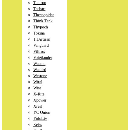
Tamron
Techart
Thecoopidea
Think Tank
Thypoch
Tokina
TTArtisan
Vanguard
Viltrox
Voigtlander
Wacom
Wandrd
Westone
Wiral
Wise
X-Rite
Xpower
Xreal
YC Onion
YoloLiv
Zeiss