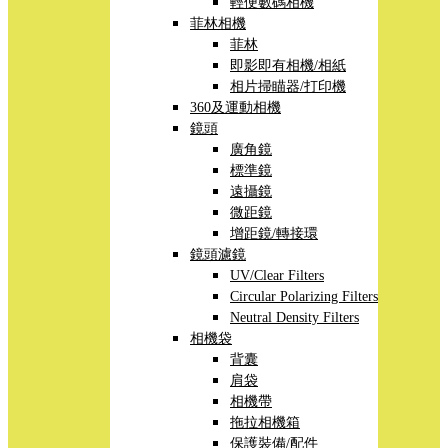
輕便數碼相機
菲林相機
菲林
即影即有相機/相紙
相片掃瞄器/打印機
360及運動相機
鏡頭
廣角鏡
標準鏡
遠攝鏡
微距鏡
增距鏡/轉接環
鏡頭濾鏡
UV/Clear Filters
Circular Polarizing Filters
Neutral Density Filters
相機袋
背囊
肩袋
相機帶
拖拉相機箱
保護裝備/配件