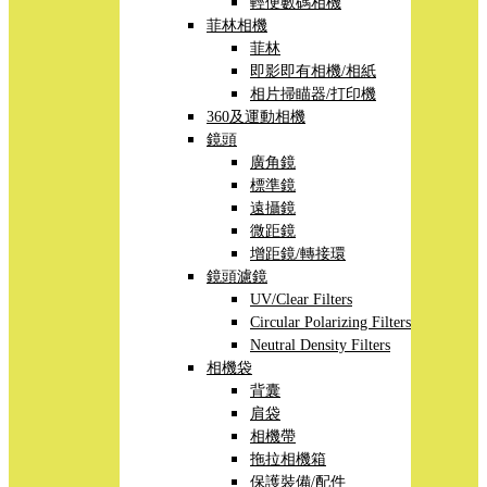
輕便數碼相機
菲林相機
菲林
即影即有相機/相紙
相片掃瞄器/打印機
360及運動相機
鏡頭
廣角鏡
標準鏡
遠攝鏡
微距鏡
增距鏡/轉接環
鏡頭濾鏡
UV/Clear Filters
Circular Polarizing Filters
Neutral Density Filters
相機袋
背囊
肩袋
相機帶
拖拉相機箱
保護裝備/配件