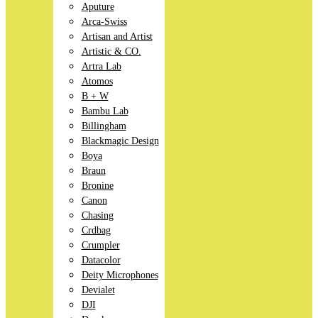
Aputure
Arca-Swiss
Artisan and Artist
Artistic & CO.
Artra Lab
Atomos
B + W
Bambu Lab
Billingham
Blackmagic Design
Boya
Braun
Bronine
Canon
Chasing
Crdbag
Crumpler
Datacolor
Deity Microphones
Devialet
DJI