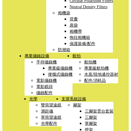
Circular Polarizing Filters
Neutral Density Filters
相機袋
背囊
肩袋
相機帶
拖拉相機箱
保護裝備/配件
防潮箱
專業攝錄設備
航拍
手持攝錄機
航拍機
專業級攝錄機
專業級航拍機
便攜式攝錄機
水底/陸地遙控器材
電影攝錄機
配件/消耗品
電影鏡頭
攝錄配件
光學
支撐系統設備
雙筒望遠鏡
腳架
測距儀
三腳架雲台套裝
單筒望遠鏡
三腳架
光學配件
單腳架
燈架