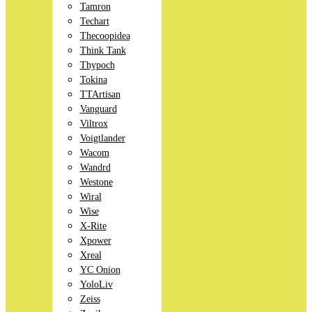
Tamron
Techart
Thecoopidea
Think Tank
Thypoch
Tokina
TTArtisan
Vanguard
Viltrox
Voigtlander
Wacom
Wandrd
Westone
Wiral
Wise
X-Rite
Xpower
Xreal
YC Onion
YoloLiv
Zeiss