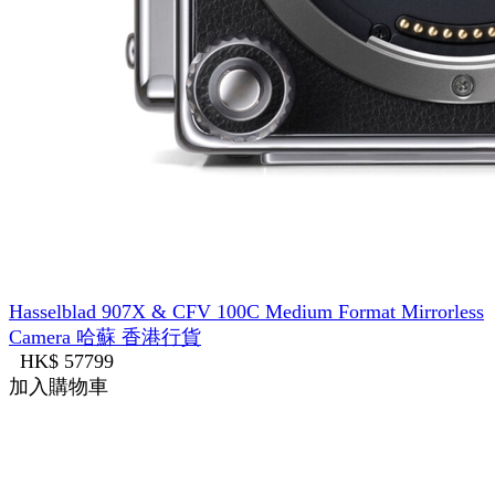
Hasselblad 907X & CFV 100C Medium Format Mirrorless
Camera 哈蘇 香港行貨
HK$ 57799
加入購物車