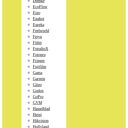
Domke
EcoFlow
Eizo
Enabot
Eureka
Feelworld
Feiyu
Fitbit
FotodioX
Fotopro
Fringer
Fujifilm
Gama
Garmin
Gitzo
Godox
GoPro
GVM
Hasselblad
Heipi
Hikvision
Hollyland