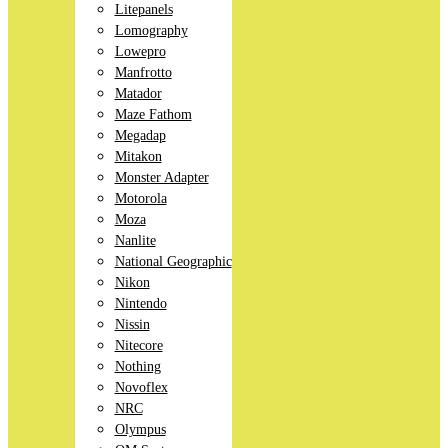
Litepanels
Lomography
Lowepro
Manfrotto
Matador
Maze Fathom
Megadap
Mitakon
Monster Adapter
Motorola
Moza
Nanlite
National Geographic
Nikon
Nintendo
Nissin
Nitecore
Nothing
Novoflex
NRC
Olympus