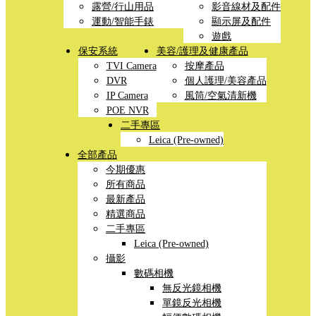
露營/行山用品
影音線材及配件
運動/智能手錶
顯示屏及配件
遊戲
保安系統
美容/護理及健康產品
TVI Camera
按摩產品
DVR
個人護理/美容產品
IP Camera
風筒/空氣清新機
POE NVR
二手專區
Leica (Pre-owned)
全部產品
今期優惠
所有商品
最新產品
精選商品
二手專區
Leica (Pre-owned)
攝影
數碼相機
無反光鏡相機
單鏡反光相機