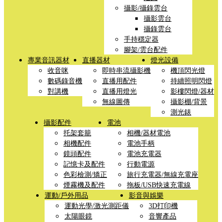
攝影/攝錄雲台
攝影雲台
攝錄雲台
手持穩定器
腳架/雲台配件
專業音訊器材
直播器材
燈光設備
收音咪
即時串流攝影機
機頂閃光燈
數碼錄音機
直播用配件
持續照明閃燈
對講機
直播用燈光
影樓閃燈/器材
無線圖傳
攝影棚/背景
測光錶
攝影配件
電池
托架套籠
相機/器材電池
相機配件
電池手柄
鏡頭配件
電池充電器
記憶卡及配件
行動電源
色彩檢測/矯正
旅行充電器/無線充電座
煙霧機及配件
拖板/USB快速充電線
運動/戶外用品
影音與娛樂
運動光學/激光測距儀
3D打印機
太陽眼鏡
音響產品