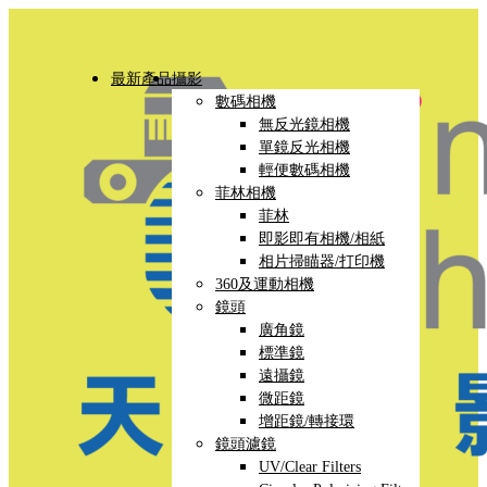
最新產品
攝影
數碼相機
無反光鏡相機
單鏡反光相機
輕便數碼相機
菲林相機
菲林
即影即有相機/相紙
相片掃瞄器/打印機
360及運動相機
鏡頭
廣角鏡
標準鏡
遠攝鏡
微距鏡
增距鏡/轉接環
鏡頭濾鏡
UV/Clear Filters