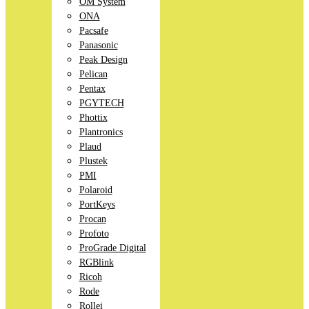
OM System
ONA
Pacsafe
Panasonic
Peak Design
Pelican
Pentax
PGYTECH
Phottix
Plantronics
Plaud
Plustek
PMI
Polaroid
PortKeys
Procan
Profoto
ProGrade Digital
RGBlink
Ricoh
Rode
Rollei