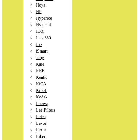
Hoya
HP
Hyperice
Hyundai
IDX
Insta360
Irix
iSmart
Joby
Kase
KEF
Kenko
KiCA
Kinofi
Kodak
Laowa
Lee Filters
Leica
Levoit
Lexar
Libec