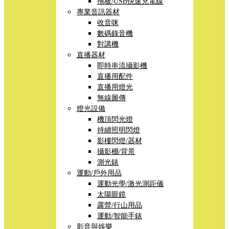
拖板/USB快速充電線
專業音訊器材
收音咪
數碼錄音機
對講機
直播器材
即時串流攝影機
直播用配件
直播用燈光
無線圖傳
燈光設備
機頂閃光燈
持續照明閃燈
影樓閃燈/器材
攝影棚/背景
測光錶
運動/戶外用品
運動光學/激光測距儀
太陽眼鏡
露營/行山用品
運動/智能手錶
影音與娛樂