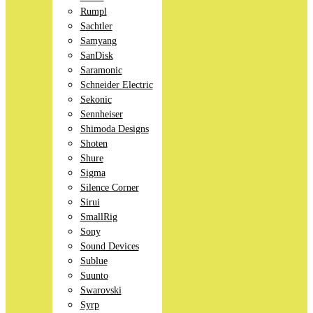
Rumpl
Sachtler
Samyang
SanDisk
Saramonic
Schneider Electric
Sekonic
Sennheiser
Shimoda Designs
Shoten
Shure
Sigma
Silence Corner
Sirui
SmallRig
Sony
Sound Devices
Sublue
Suunto
Swarovski
Syrp