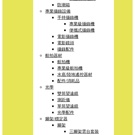
防潮箱
專業攝錄設備
手持攝錄機
專業級攝錄機
便攜式攝錄機
電影攝錄機
電影鏡頭
攝錄配件
航拍器材
航拍機
專業級航拍機
水底/陸地遙控器材
配件/消耗品
光學
雙筒望遠鏡
測距儀
單筒望遠鏡
光學配件
腳架/穩定器
腳架
三腳架雲台套裝