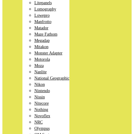
Litepanels
Lomography
Lowepro
Manfrotto
Matador
Maze Fathom
Megadap
Mitakon
Monster Adapter
Motorola
Moza
Nanlite
National Geographic
Nikon
Nintendo
Nissin
Nitecore
Nothing
Novoflex
NRC
Olympus