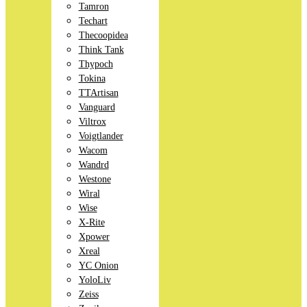
Tamron
Techart
Thecoopidea
Think Tank
Thypoch
Tokina
TTArtisan
Vanguard
Viltrox
Voigtlander
Wacom
Wandrd
Westone
Wiral
Wise
X-Rite
Xpower
Xreal
YC Onion
YoloLiv
Zeiss