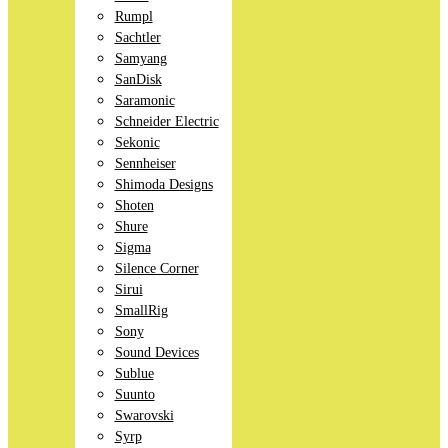
Rumpl
Sachtler
Samyang
SanDisk
Saramonic
Schneider Electric
Sekonic
Sennheiser
Shimoda Designs
Shoten
Shure
Sigma
Silence Corner
Sirui
SmallRig
Sony
Sound Devices
Sublue
Suunto
Swarovski
Syrp