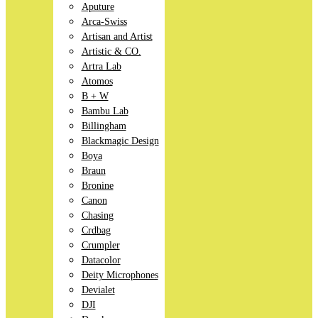
Aputure
Arca-Swiss
Artisan and Artist
Artistic & CO.
Artra Lab
Atomos
B + W
Bambu Lab
Billingham
Blackmagic Design
Boya
Braun
Bronine
Canon
Chasing
Crdbag
Crumpler
Datacolor
Deity Microphones
Devialet
DJI