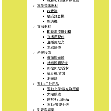
拖板/USB快速充電線
專業音訊器材
收音咪
數碼錄音機
對講機
直播器材
即時串流攝影機
直播用配件
直播用燈光
無線圖傳
燈光設備
機頂閃光燈
持續照明閃燈
影樓閃燈/器材
攝影棚/背景
測光錶
運動/戶外用品
運動光學/激光測距儀
太陽眼鏡
露營/行山用品
運動/智能手錶
影音與娛樂