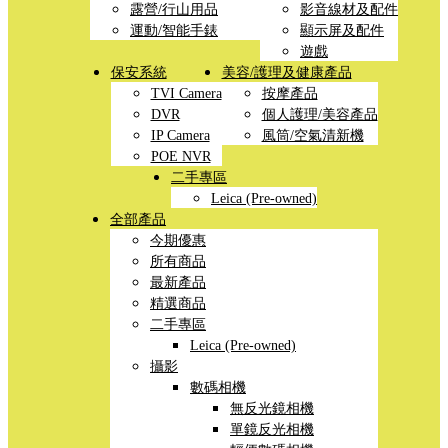
露營/行山用品
影音線材及配件
運動/智能手錶
顯示屏及配件
遊戲
保安系統
美容/護理及健康產品
TVI Camera
按摩產品
DVR
個人護理/美容產品
IP Camera
風筒/空氣清新機
POE NVR
二手專區
Leica (Pre-owned)
全部產品
今期優惠
所有商品
最新產品
精選商品
二手專區
Leica (Pre-owned)
攝影
數碼相機
無反光鏡相機
單鏡反光相機