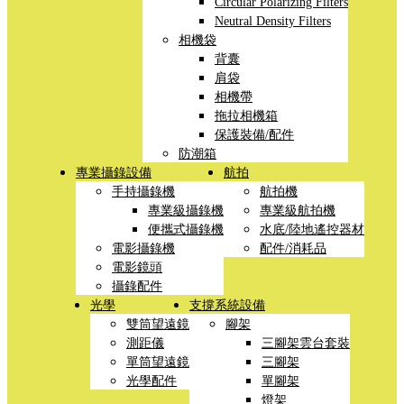
Circular Polarizing Filters
Neutral Density Filters
相機袋
背囊
肩袋
相機帶
拖拉相機箱
保護裝備/配件
防潮箱
專業攝錄設備
航拍
手持攝錄機
航拍機
專業級攝錄機
專業級航拍機
便攜式攝錄機
水底/陸地遙控器材
電影攝錄機
配件/消耗品
電影鏡頭
攝錄配件
光學
支撐系統設備
雙筒望遠鏡
腳架
測距儀
三腳架雲台套裝
單筒望遠鏡
三腳架
光學配件
單腳架
燈架