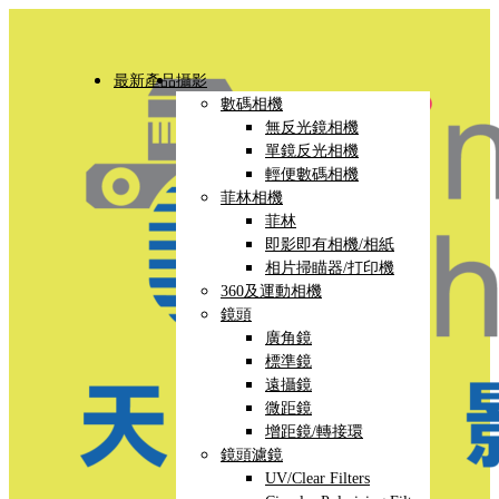
最新產品
攝影
數碼相機
無反光鏡相機
單鏡反光相機
輕便數碼相機
菲林相機
菲林
即影即有相機/相紙
相片掃瞄器/打印機
360及運動相機
鏡頭
廣角鏡
標準鏡
遠攝鏡
微距鏡
增距鏡/轉接環
鏡頭濾鏡
UV/Clear Filters