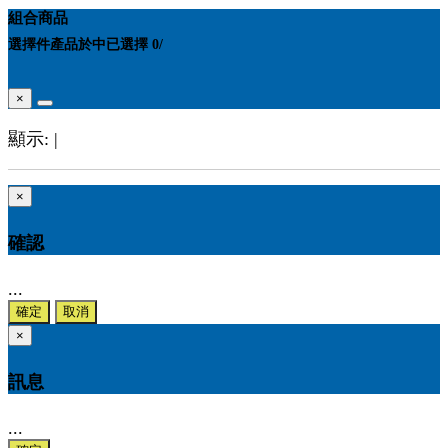
組合商品
選擇
件產品於
中
已選擇
0
/
×
顯示:
|
×
確認
...
確定
取消
×
訊息
...