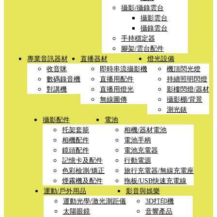
攝影/攝錄雲台
攝影雲台
攝錄雲台
手持穩定器
腳架/雲台配件
專業音訊器材
直播器材
燈光設備
收音咪
即時串流攝影機
機頂閃光燈
數碼錄音機
直播用配件
持續照明閃燈
對講機
直播用燈光
影樓閃燈/器材
無線圖傳
攝影棚/背景
測光錶
攝影配件
電池
托架套籠
相機/器材電池
相機配件
電池手柄
鏡頭配件
電池充電器
記憶卡及配件
行動電源
色彩檢測/矯正
旅行充電器/無線充電座
煙霧機及配件
拖板/USB快速充電線
運動/戶外用品
影音與娛樂
運動光學/激光測距儀
3D打印機
太陽眼鏡
音響產品