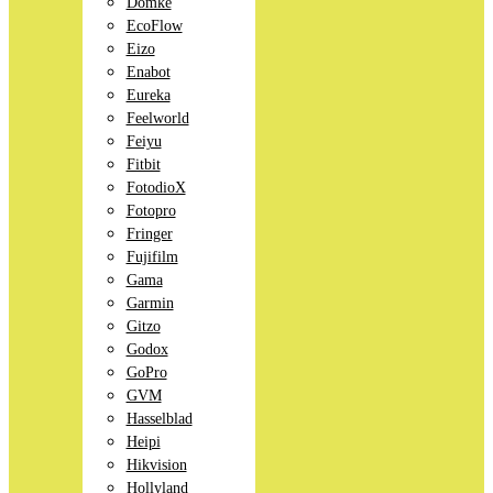
Domke
EcoFlow
Eizo
Enabot
Eureka
Feelworld
Feiyu
Fitbit
FotodioX
Fotopro
Fringer
Fujifilm
Gama
Garmin
Gitzo
Godox
GoPro
GVM
Hasselblad
Heipi
Hikvision
Hollyland