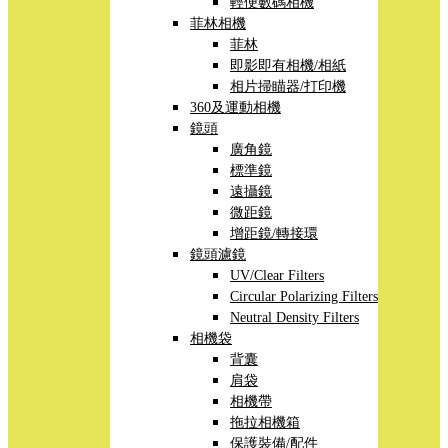
輕便數碼相機
菲林相機
菲林
即影即有相機/相紙
相片掃瞄器/打印機
360及運動相機
鏡頭
廣角鏡
標準鏡
遠攝鏡
微距鏡
增距鏡/轉接環
鏡頭濾鏡
UV/Clear Filters
Circular Polarizing Filters
Neutral Density Filters
相機袋
背囊
肩袋
相機帶
拖拉相機箱
保護裝備/配件