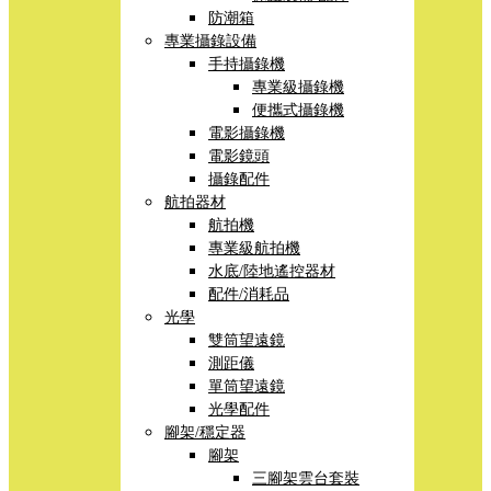
防潮箱
專業攝錄設備
手持攝錄機
專業級攝錄機
便攜式攝錄機
電影攝錄機
電影鏡頭
攝錄配件
航拍器材
航拍機
專業級航拍機
水底/陸地遙控器材
配件/消耗品
光學
雙筒望遠鏡
測距儀
單筒望遠鏡
光學配件
腳架/穩定器
腳架
三腳架雲台套裝