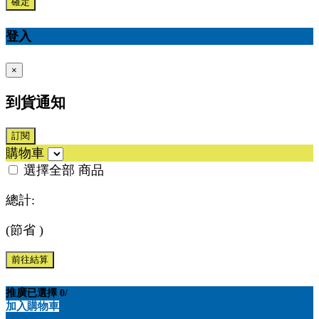
確定
登入
×
到貨通知
訂閱
購物車
選擇全部
商品
總計:
(節省
)
前往結算
推廣
已選擇
0
/
加入購物車