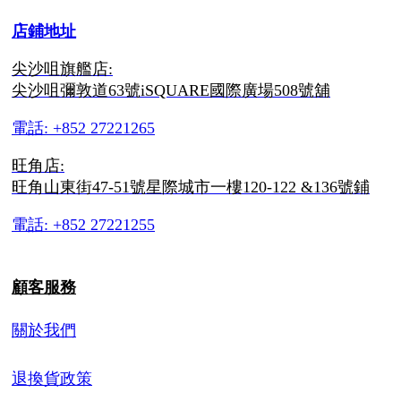
店鋪地址
尖沙咀旗艦店:
尖沙咀彌敦道63號iSQUARE國際廣場508號舖
電話: +852 27221265
旺角店:
旺角山東街47-51號星際城市一樓120-122 &136號鋪
電話: +852 27221255
顧客服務
關於我們
退換貨政策