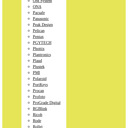
OM System
ONA
Pacsafe
Panasonic
Peak Design
Pelican
Pentax
PGYTECH
Phottix
Plantronics
Plaud
Plustek
PMI
Polaroid
PortKeys
Procan
Profoto
ProGrade Digital
RGBlink
Ricoh
Rode
Rollei