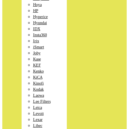
Hoya
HP
Hyperice
Hyundai
IDX
Insta360
Irix
iSmart
Joby
Kase
KEF
Kenko
KiCA
Kinofi
Kodak
Laowa
Lee Filters
Leica
Levoit
Lexar
Libec